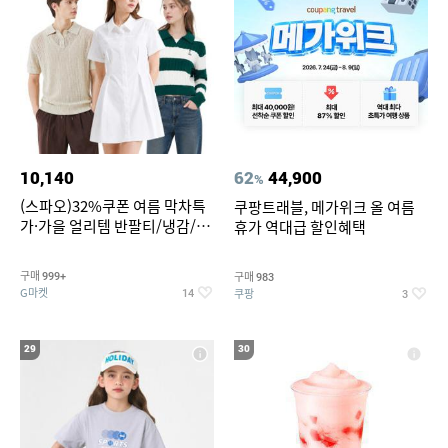
10,140
62
44,900
%
(스파오)32%쿠폰 여름 막차특
쿠팡트래블, 메가위크 올 여름
가·가을 얼리템 반팔티/냉감/반
휴가 역대급 할인혜택
바지/린넨/맨투맨/슬랙스/가디
건 외 ~74%OFF
구매
구매
999+
983
G마켓
쿠팡
14
3
29
30