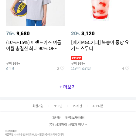
76
9,680
20
3,120
%
%
(10%+15%) 이랜드키즈 여름
[메가MGC커피] 복숭아 퐁당 요
이월 총결산 최대 90% OFF
거트 스무디
구매
구매
999+
999+
G마켓
11번가 쇼킹딜
2
4
+ 더보기
회원가입
로그인
PC버전
APP다운
이용약관
개인정보처리방침
(주) 서치파이 사업자 정보
(주)서치파이
서울특별시 서초구 반포대로88, 반석빌딩 5층 대표이사 김태묵