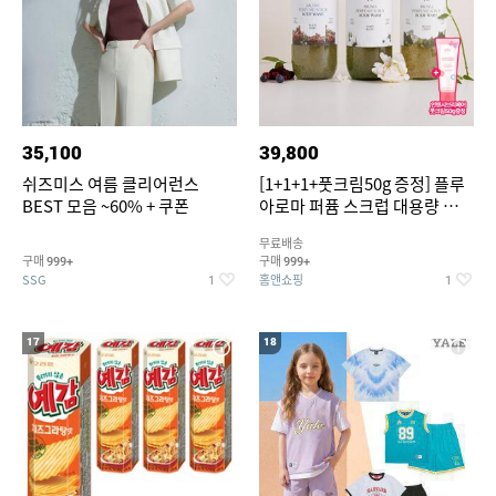
35,100
39,800
쉬즈미스 여름 클리어런스
[1+1+1+풋크림50g 증정] 플루
BEST 모음 ~60% + 쿠폰
아로마 퍼퓸 스크럽 대용량 바디
워시 1000ml
무료배송
구매
구매
999+
999+
SSG
홈앤쇼핑
1
1
17
18