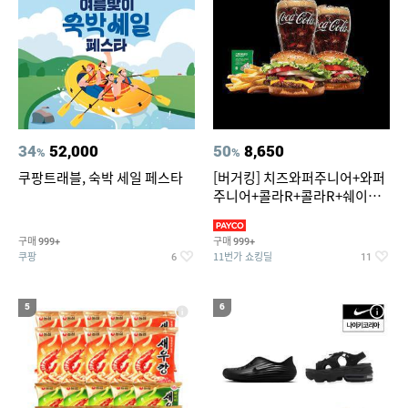
34
52,000
50
8,650
%
%
쿠팡트래블, 숙박 세일 페스타
[버거킹] 치즈와퍼주니어+와퍼
주니어+콜라R+콜라R+쉐이킹
프라이 스윗어니언
구매
구매
999+
999+
쿠팡
11번가 쇼킹딜
6
11
5
6