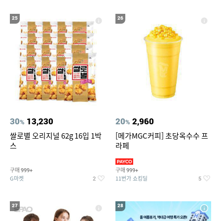
25
26
30
13,230
20
2,960
%
%
쌀로별 오리지널 62g 16입 1박
[메가MGC커피] 초당옥수수 프
스
라페
구매
구매
999+
999+
G마켓
11번가 쇼킹딜
2
5
27
28