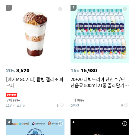
15
16
17
롯데시네마
위빙 크로스백
하이원 워터월드
1
2
18
19
20
매실청
코엑스아쿠아리움
강동워터파크
20
3,520
15
15,980
%
%
[메가MGC커피] 팥빙 젤라또 파
20+20 더빅토리아 탄산수 /탄
르페
산음료 500ml 21종 골라담기
(총 2박스/분리배송)
구매
구매
999+
999+
11번가 쇼킹딜
G마켓
9
9
3
4