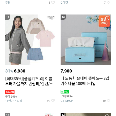
쿠팡
G마켓
5
7
11
12
31
6,930
7,900
%
더 도톰한 올데이 뽑아쓰는 3겹
[최대35%][폴햄키즈 외] 여름
키친타올 100매 9개입
부터 가을까지 반팔티/린넨/맨
투맨/가디건/팬츠 외 100종
구매
구매
999+
999+
GS SHOP
11번가 쇼킹딜
10
29
13
14