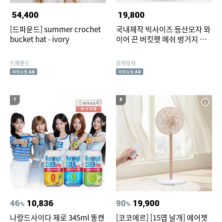
54,400
19,800
[드파운드] summer crochet
국내제작 빅사이즈 등산모자 와
bucket hat - ivory
이어 끈 버킷햇 메쉬 벙거지 산
악 모자
드파운드
모자모자
7
8
46
10,836
90
19,900
%
%
나랑드사이다 제로 345ml 뚱캔
[코코에르] [15엽 날개] 에어젯