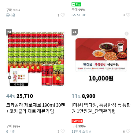
집안 실내 담배 냄새 제거
맥반석계란 HACCP 햇썹 인증
구매
구매
999+
999+
GS SHOP
롯데온
3
1
23
24
44
25,710
11
8,900
%
%
코카콜라 제로제로 190ml 30캔
[더본] 빽다방, 홍콩반점 등 통합
+ 코카콜라 제로 레몬라임
권 1만원권_잔액관리형
190ml 30캔 + (증정) 콜드컵+스
티커 세트
구매
구매
999+
999+
G마켓
11번가 쇼킹딜
3
6