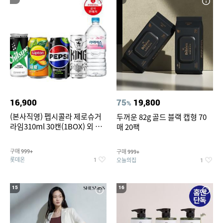
16,900
75
19,800
%
(본사직영) 펩시콜라 제로슈거
두꺼운 82g 골드 블랙 캡형 70
라임310ml 30캔(1BOX) 외 롯
매 20팩
데칠성BEST
구매
구매
999+
999+
롯데온
오늘의집
1
1
15
16