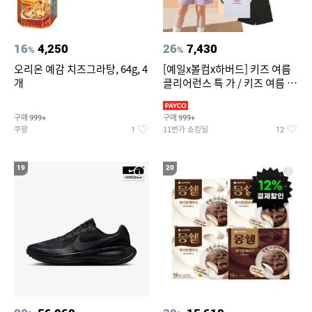
16
4,250
26
7,430
%
%
오리온 예감 치즈그라탕, 64g, 4
[예일x볼컴x하버드] 키즈 여름
개
클리어런스 특 가 / 키즈 여름 수
영복 반팔티 반바지 스
구매
구매
999+
999+
쿠팡
11번가 쇼킹딜
1
12
19
20