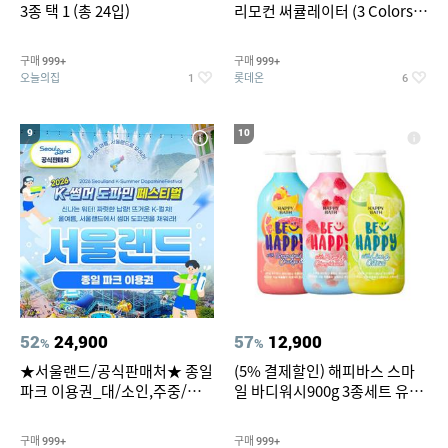
3종 택 1 (총 24입)
리모컨 써큘레이터 (3 Colors
택1)
구매
구매
999+
999+
오늘의집
롯데온
1
6
9
10
52
24,900
57
12,900
%
%
★서울랜드/공식판매처★ 종일
(5% 결제할인) 해피바스 스마
파크 이용권_대/소인,주중/주
일 바디워시900g 3종세트 유
말 공통
자/체리/자몽
구매
구매
999+
999+