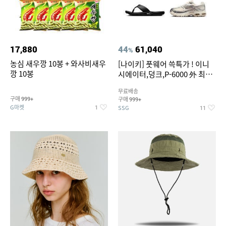
17,880
44
61,040
%
농심 새우깡 10봉 + 와사비새우
[나이키] 풋웨어 쓱특가 ! 이니
깡 10봉
시에이터,덩크,P-6000 外 최대
~50% SALE
무료배송
구매
구매
999+
999+
G마켓
SSG
1
11