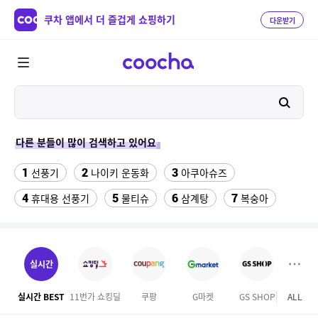
쿠차 앱에서 더 즐겁게 쇼핑하기
다운받기
다른 분들이 많이 검색하고 있어요
1
2
3
선풍기
나이키 운동화
아쿠아슈즈
4
5
6
7
휴대용 선풍기
물티슈
삼계탕
복숭아
8
9
이동식 에어컨
수향미쌀10kg특등급
10
11
실외기없는 에어컨
선글라스
실시간
12
남자 여름바지 린넨 면바지 와이드 밴딩 치노 팬츠 스판
실시간 BEST
11번가 쇼킹딜
쿠팡
G마켓
GS SHOP
ALL
13
14
넥선풍기
아레나 여성 실내수영복 7부