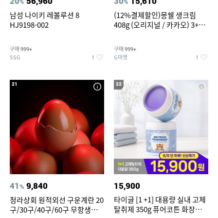
20
56,960
30
15,610
%
%
남성 나이키 레볼루션 8
(12%결제할인)몽쉘 생크림
HJ9198-002
408g (오리지널 / 카카오) 3+1
개
구매
구매
999+
999+
SSG
G마켓
1
1
21
22
41
9,840
15,900
%
타이글 [1 +1] 대용량 실내 고체
청라상회 원적외선 구운계란 20
탈취제 350g 퓨어코튼 화장실
구/30구/40구/60구 무항생제