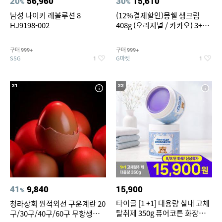
20
56,960
30
15,610
%
%
남성 나이키 레볼루션 8
(12%결제할인)몽쉘 생크림
HJ9198-002
408g (오리지널 / 카카오) 3+1
개
구매
구매
999+
999+
SSG
G마켓
1
1
21
22
41
9,840
15,900
%
타이글 [1 +1] 대용량 실내 고체
청라상회 원적외선 구운계란 20
탈취제 350g 퓨어코튼 화장실
구/30구/40구/60구 무항생제