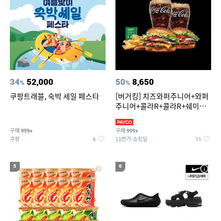
34
52,000
50
8,650
%
%
쿠팡트래블, 숙박 세일 페스타
[버거킹] 치즈와퍼주니어+와퍼
주니어+콜라R+콜라R+쉐이킹
프라이 스윗어니언
구매
구매
999+
999+
쿠팡
11번가 쇼킹딜
6
11
5
6