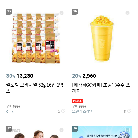
25
26
30
13,230
20
2,960
%
%
쌀로별 오리지널 62g 16입 1박
[메가MGC커피] 초당옥수수 프
스
라페
구매
구매
999+
999+
G마켓
11번가 쇼킹딜
2
5
27
28