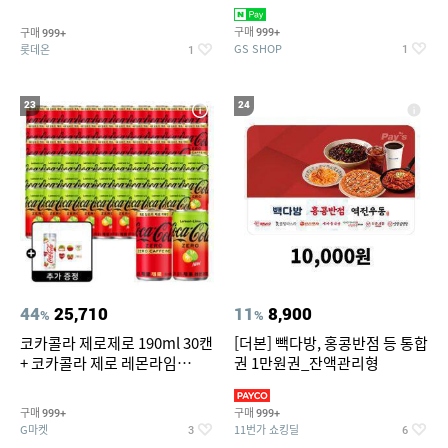
집안 실내 담배 냄새 제거
맥반석계란 HACCP 햇썹 인증
구매
구매
999+
999+
GS SHOP
롯데온
1
1
23
24
44
25,710
11
8,900
%
%
코카콜라 제로제로 190ml 30캔
[더본] 빽다방, 홍콩반점 등 통합
+ 코카콜라 제로 레몬라임
권 1만원권_잔액관리형
190ml 30캔 + (증정) 콜드컵+스
티커 세트
구매
구매
999+
999+
G마켓
11번가 쇼킹딜
3
6