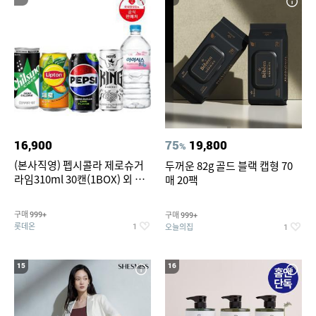
16,900
75
19,800
%
(본사직영) 펩시콜라 제로슈거
두꺼운 82g 골드 블랙 캡형 70
라임310ml 30캔(1BOX) 외 롯
매 20팩
데칠성BEST
구매
구매
999+
999+
롯데온
오늘의집
1
1
15
16