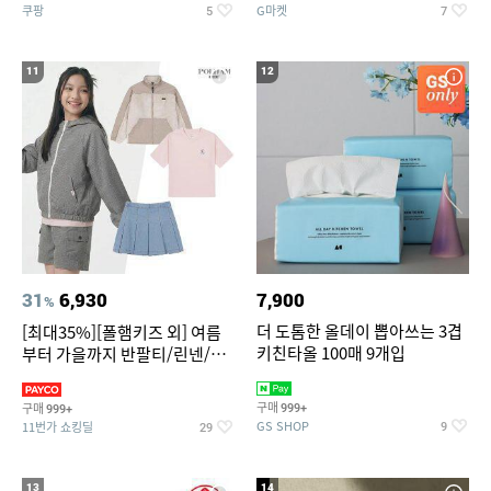
쿠팡
G마켓
5
7
11
12
31
6,930
7,900
%
더 도톰한 올데이 뽑아쓰는 3겹
[최대35%][폴햄키즈 외] 여름
키친타올 100매 9개입
부터 가을까지 반팔티/린넨/맨
투맨/가디건/팬츠 외 100종
구매
구매
999+
999+
GS SHOP
11번가 쇼킹딜
9
29
13
14