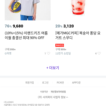
76
9,680
20
3,120
%
%
(10%+15%) 이랜드키즈 여름
[메가MGC커피] 복숭아 퐁당 요
이월 총결산 최대 90% OFF
거트 스무디
구매
구매
999+
999+
G마켓
11번가 쇼킹딜
1
4
+ 더보기
회원가입
로그인
PC버전
APP다운
이용약관
개인정보처리방침
(주) 서치파이 사업자 정보
(주)서치파이
서울특별시 서초구 반포대로88, 반석빌딩 5층 대표이사 김태묵