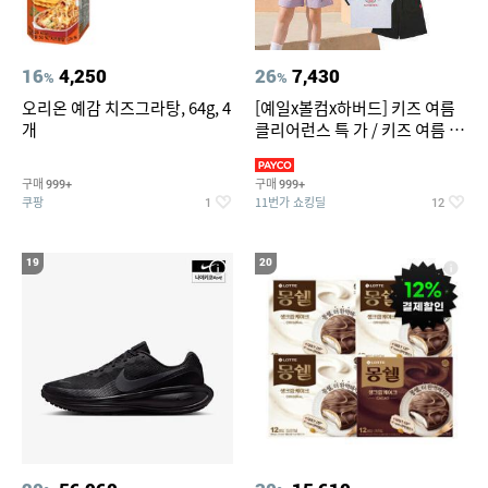
16
4,250
26
7,430
%
%
오리온 예감 치즈그라탕, 64g, 4
[예일x볼컴x하버드] 키즈 여름
개
클리어런스 특 가 / 키즈 여름 수
영복 반팔티 반바지 스
구매
구매
999+
999+
쿠팡
11번가 쇼킹딜
1
12
19
20