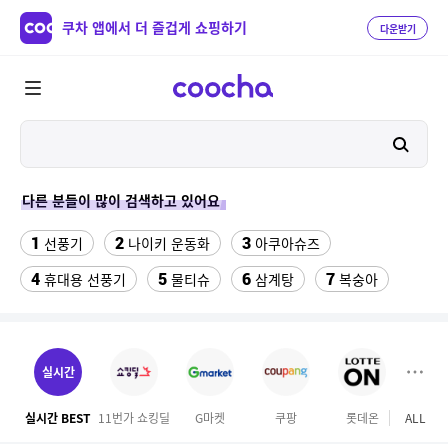
쿠차 앱에서 더 즐겁게 쇼핑하기
다운받기
다른 분들이 많이 검색하고 있어요
1
2
3
선풍기
나이키 운동화
아쿠아슈즈
4
5
6
7
휴대용 선풍기
물티슈
삼계탕
복숭아
8
이동식 에어컨
9
ESSECORE KLEVV DDR4-3200 CL22 파인인포 (16GB)
실시간
10
수향미쌀10kg특등급
실시간 BEST
11번가 쇼킹딜
G마켓
쿠팡
롯데온
ALL
SS
11
휴대용 무선 냉각선풍기 FA JE ULRA