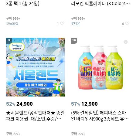
3종 택 1 (총 24입)
리모컨 써큘레이터 (3 Colors
택1)
구매
구매
999+
999+
오늘의집
롯데온
1
6
9
10
52
24,900
57
12,900
%
%
★서울랜드/공식판매처★ 종일
(5% 결제할인) 해피바스 스마
파크 이용권_대/소인,주중/주
일 바디워시900g 3종세트 유
말 공통
자/체리/자몽
구매
구매
999+
999+