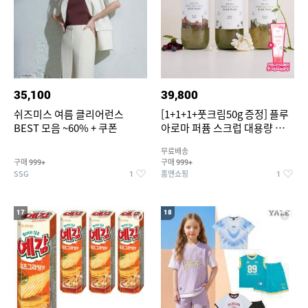
35,100
39,800
쉬즈미스 여름 클리어런스
[1+1+1+풋크림50g 증정] 플루
BEST 모음 ~60% + 쿠폰
아로마 퍼퓸 스크럽 대용량 바디
워시 1000ml
무료배송
구매
구매
999+
999+
SSG
홈앤쇼핑
1
1
17
18