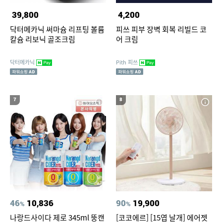
39,800
4,200
닥터메카닉 써마슘 리프팅 볼륨
피쓰 피부 장벽 회복 리빌드 코
칼슘 리보닉 골조크림
어 크림
닥터메카닉
Pith 피쓰
7
8
46
10,836
90
19,900
%
%
나랑드사이다 제로 345ml 뚱캔
[코코에르] [15엽 날개] 에어젯