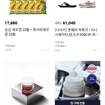
17,880
44
61,040
%
농심 새우깡 10봉 + 와사비새우
[나이키] 풋웨어 쓱특가 ! 이니
깡 10봉
시에이터,덩크,P-6000 外 최대
~50% SALE
무료배송
구매
구매
999+
999+
G마켓
SSG
1
11