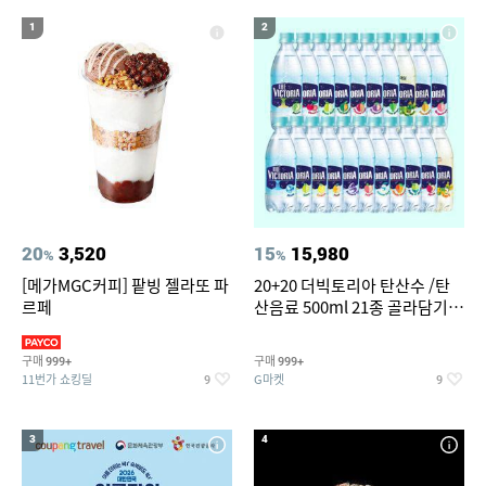
12
남자 여름바지 린넨 면바지 와이드 밴딩 치노 팬츠 스판
1
2
13
14
실외기없는 에어컨
윌슨남성반팔티
15
16
성인용세발자전거중고
크로커다일레이디블라우스
17
18
19
컬쳐랜드
창문형 에어컨
여성실내수영복
20
라인댄스옷
20
3,520
15
15,980
%
%
[메가MGC커피] 팥빙 젤라또 파
20+20 더빅토리아 탄산수 /탄
르페
산음료 500ml 21종 골라담기
(총 2박스/분리배송)
구매
구매
999+
999+
11번가 쇼킹딜
G마켓
9
9
3
4