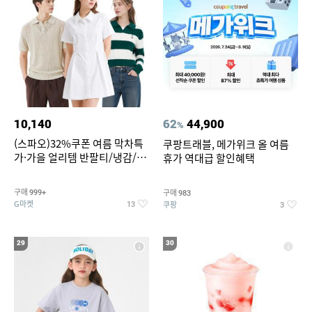
10,140
62
44,900
%
(스파오)32%쿠폰 여름 막차특
쿠팡트래블, 메가위크 올 여름
가·가을 얼리템 반팔티/냉감/반
휴가 역대급 할인혜택
바지/린넨/맨투맨/슬랙스/가디
건 외 ~74%OFF
구매
구매
999+
983
G마켓
쿠팡
13
3
29
30