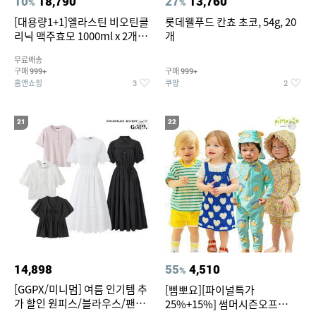
10
18,790
27
13,760
%
%
[대용량1+1]엘라스틴 비오틴클
롯데웰푸드 칸쵸 초코, 54g, 20
리닉 맥주효모 1000ml x 2개
개
(샴푸/컨디셔너 택1)
무료배송
구매
구매
999+
999+
홈앤쇼핑
쿠팡
3
2
21
22
14,898
55
4,510
%
[GGPX/미니멈] 여름 인기템 추
[삠뽀요][파이널특가
가 할인 원피스/블라우스/팬츠
25%+15%] 썸머시즌오프