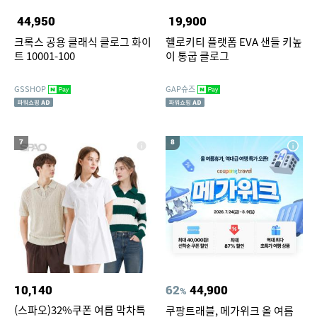
44,950
19,900
크록스 공용 클래식 클로그 화이
헬로키티 플랫폼 EVA 샌들 키높
트 10001-100
이 통굽 클로그
GSSHOP
GAP슈즈
7
8
10,140
62
44,900
%
(스파오)32%쿠폰 여름 막차특
쿠팡트래블, 메가위크 올 여름