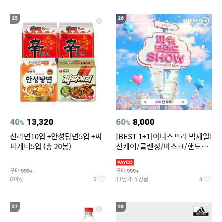
25
26
40
13,320
60
8,000
%
%
신라면10입 +안성탕면5입 +짜
[BEST 1+1]이니스프리 빅세일!
파게티5입 (총 20봉)
선케어/클렌징/마스크/핸드크
림/레티놀/PDRN/비타C/그린
구매
구매
999+
999+
G마켓
11번가 쇼킹딜
5
4
27
28