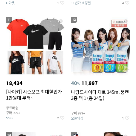
G마켓
11번가 쇼킹딜
1
4
11
12
18,434
40
11,997
%
[나이키] 시즌오프 최대할인가
나랑드사이다 제로 345ml 뚱캔
1만원대 부터~
3종 택 1 (총 24입)
무료배송
구매
구매
999+
999+
SSG
오늘의집
2
1
13
14