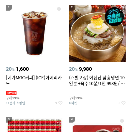
20
성인용세발자전거중고
1
2
20
1,600
20
9,980
%
%
[메가MGC커피] (ICE)아메리카
(개별포장) 야심찬 함흥냉면 10
노
인분 +육수10봉/1인 998원/ 머
리가 쨍하게 시원한 냉면
구매
구매
999+
999+
11번가 쇼킹딜
G마켓
9
5
3
4