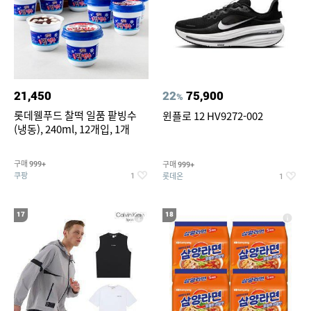
21,450
22
75,900
%
롯데웰푸드 찰떡 일품 팥빙수
윈플로 12 HV9272-002
(냉동), 240ml, 12개입, 1개
구매
구매
999+
999+
쿠팡
롯데온
1
1
17
18