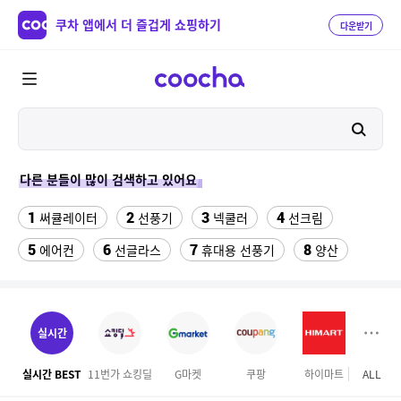
쿠차 앱에서 더 즐겁게 쇼핑하기
다운받기
다른 분들이 많이 검색하고 있어요
1
2
3
4
써큘레이터
선풍기
넥쿨러
선크림
5
6
7
8
에어컨
선글라스
휴대용 선풍기
양산
9
10
11
치약
여성댄스복
가정용 인형뽑기기계
12
13
팔찌부자재
여자라인 댄스복
실시간
14
15
16
롯데월드 자유이용권
라인댄스옷
엄마옷
실시간 BEST
11번가 쇼킹딜
G마켓
쿠팡
하이마트
ALL
롯데
17
18
19
엘칸토
kfc
슬리퍼