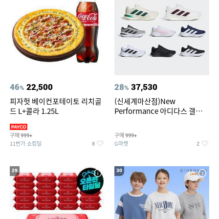
46
22,500
28
37,530
%
%
피자헛 베이컨포테이토 리치골
(신세계마산점)New
드 L+콜라 1.25L
Performance 아디다스 갤럭시
런 7종 택 1
구매
구매
999+
999+
11번가 쇼킹딜
G마켓
8
2
29
30