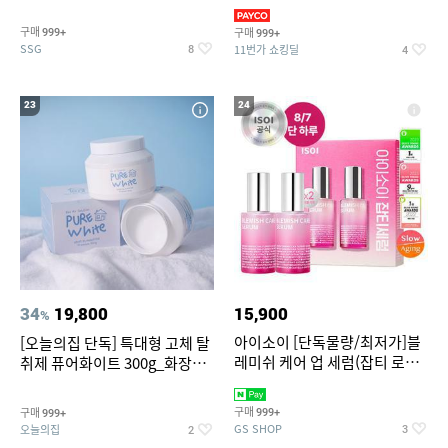
~
3,390원~/상하복/래쉬가드/수
영복/티셔츠/
구매
구매
999+
999+
SSG
11번가 쇼킹딜
8
4
23
24
34
19,800
15,900
%
아이소이 [단독물량/최저가]블
[오늘의집 단독] 특대형 고체 탈
레미쉬 케어 업 세럼(잡티 로즈
취제 퓨어화이트 300g_화장실
세럼) 20ml 더블기획 (사용기한
탈취제 담배냄새제거 거실탈취
2027-04-24)
구매
구매
999+
999+
GS SHOP
오늘의집
3
2