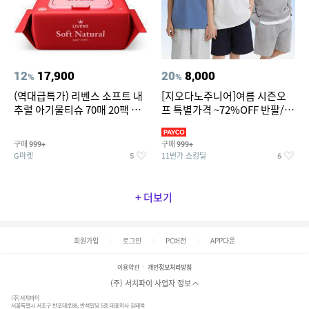
12
17,900
20
8,000
%
%
(역대급특가) 리벤스 소프트 내
[지오다노주니어]여름 시즌오
추럴 아기물티슈 70매 20팩 캡
프 특별가격 ~72%OFF 반팔/반
형 / 70gsm 고평량
바지/기능성 등
구매
구매
999+
999+
G마켓
11번가 쇼킹딜
5
6
+ 더보기
회원가입
로그인
PC버전
APP다운
이용약관
개인정보처리방침
(주) 서치파이 사업자 정보
(주)서치파이
서울특별시 서초구 반포대로88, 반석빌딩 5층 대표이사 김태묵