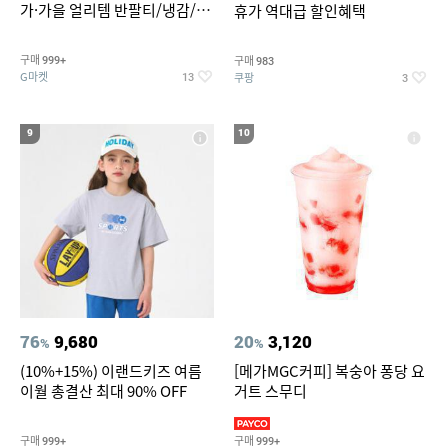
가·가을 얼리템 반팔티/냉감/반
휴가 역대급 할인혜택
바지/린넨/맨투맨/슬랙스/가디
건 외 ~74%OFF
구매
구매
999+
983
G마켓
쿠팡
13
3
9
10
76
9,680
20
3,120
%
%
(10%+15%) 이랜드키즈 여름
[메가MGC커피] 복숭아 퐁당 요
이월 총결산 최대 90% OFF
거트 스무디
구매
구매
999+
999+