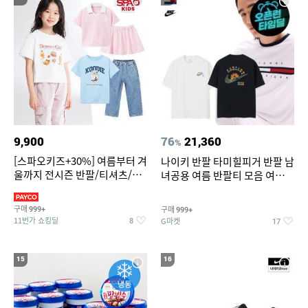
9,900
76
21,360
%
[스파오키즈+30%] 여름부터 겨
나이키 반팔 타미힐피거 반팔 남
울까지 전시즌 반팔/티셔츠/셋
녀공용 여름 반팔티 모음 여름
업/원피스/팬츠/아우트 外
반팔티 기간한정 특가
구매
구매
999+
999+
11번가 쇼킹딜
G마켓
8
17
15
16