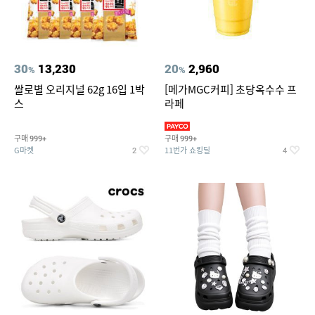
30
13,230
20
2,960
%
%
쌀로별 오리지널 62g 16입 1박
[메가MGC커피] 초당옥수수 프
스
라페
구매
구매
999+
999+
G마켓
11번가 쇼킹딜
2
4