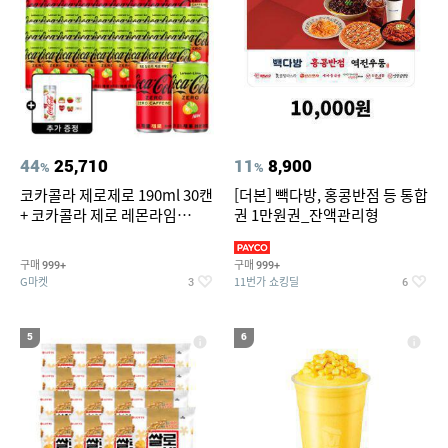
44
25,710
11
8,900
%
%
코카콜라 제로제로 190ml 30캔
[더본] 빽다방, 홍콩반점 등 통합
+ 코카콜라 제로 레몬라임
권 1만원권_잔액관리형
190ml 30캔 + (증정) 콜드컵+스
티커 세트
구매
구매
999+
999+
G마켓
11번가 쇼킹딜
3
6
5
6