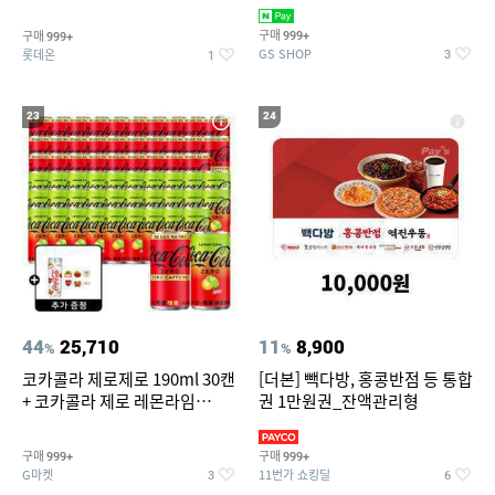
집안 실내 담배 냄새 제거
맥반석계란 HACCP 햇썹 인증
구매
구매
999+
999+
GS SHOP
롯데온
3
1
23
24
44
25,710
11
8,900
%
%
코카콜라 제로제로 190ml 30캔
[더본] 빽다방, 홍콩반점 등 통합
+ 코카콜라 제로 레몬라임
권 1만원권_잔액관리형
190ml 30캔 + (증정) 콜드컵+스
티커 세트
구매
구매
999+
999+
G마켓
11번가 쇼킹딜
3
6