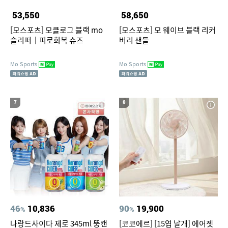
53,550
58,650
[모스포츠] 모클로그 블랙 mo
[모스포츠] 모 웨이브 블랙 리커
슬리퍼｜피로회복 슈즈
버리 샌들
Mo Sports
Mo Sports
7
8
46
10,836
90
19,900
%
%
나랑드사이다 제로 345ml 뚱캔
[코코에르] [15엽 날개] 에어젯