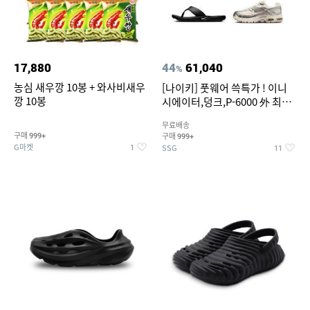
17,880
44
61,040
%
농심 새우깡 10봉 + 와사비새우
[나이키] 풋웨어 쓱특가 ! 이니
깡 10봉
시에이터,덩크,P-6000 外 최대
~50% SALE
무료배송
구매
구매
999+
999+
G마켓
SSG
1
11