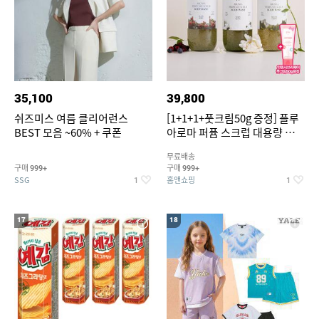
35,100
39,800
쉬즈미스 여름 클리어런스
[1+1+1+풋크림50g 증정] 플루
BEST 모음 ~60% + 쿠폰
아로마 퍼퓸 스크럽 대용량 바디
워시 1000ml
무료배송
구매
구매
999+
999+
SSG
홈앤쇼핑
1
1
17
18