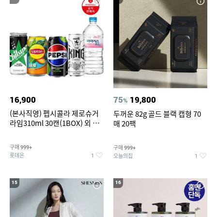
16,900
75
19,800
%
(본사직영) 펩시콜라 제로슈거
두꺼운 82g 골드 블랙 캡형 70
라임310ml 30캔(1BOX) 외 롯
매 20팩
데칠성BEST
구매
구매
999+
999+
롯데온
오늘의집
1
1
15
16