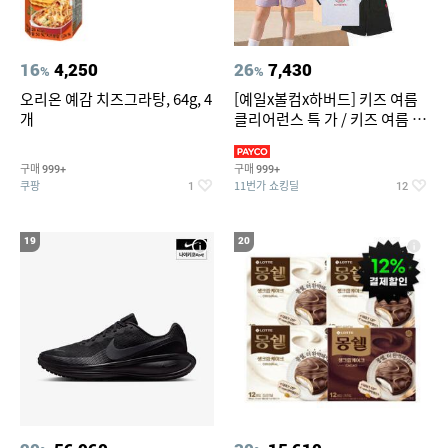
16
4,250
26
7,430
%
%
오리온 예감 치즈그라탕, 64g, 4
[예일x볼컴x하버드] 키즈 여름
개
클리어런스 특 가 / 키즈 여름 수
영복 반팔티 반바지 스
구매
구매
999+
999+
쿠팡
11번가 쇼킹딜
1
12
19
20