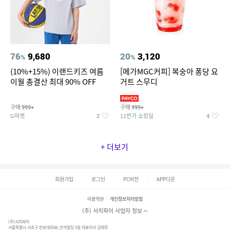
76
9,680
20
3,120
%
%
(10%+15%) 이랜드키즈 여름
[메가MGC커피] 복숭아 퐁당 요
이월 총결산 최대 90% OFF
거트 스무디
구매
구매
999+
999+
G마켓
11번가 쇼킹딜
2
4
+ 더보기
회원가입
로그인
PC버전
APP다운
이용약관
개인정보처리방침
(주) 서치파이 사업자 정보
(주)서치파이
서울특별시 서초구 반포대로88, 반석빌딩 5층 대표이사 김태묵