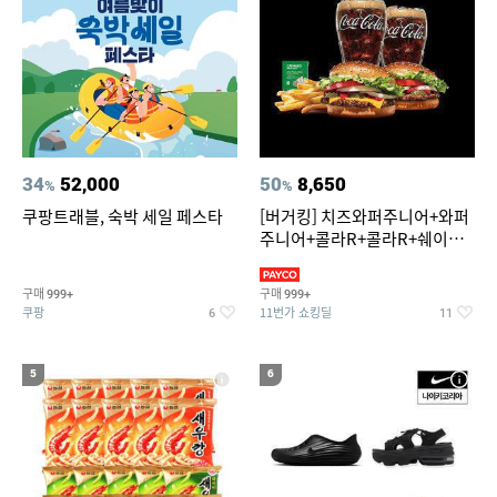
34
52,000
50
8,650
%
%
쿠팡트래블, 숙박 세일 페스타
[버거킹] 치즈와퍼주니어+와퍼
주니어+콜라R+콜라R+쉐이킹
프라이 스윗어니언
구매
구매
999+
999+
쿠팡
11번가 쇼킹딜
6
11
5
6