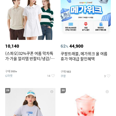
10,140
62
44,900
%
(스파오)32%쿠폰 여름 막차특
쿠팡트래블, 메가위크 올 여름
가·가을 얼리템 반팔티/냉감/반
휴가 역대급 할인혜택
바지/린넨/맨투맨/슬랙스/가디
건 외 ~74%OFF
구매
구매
999+
983
G마켓
쿠팡
14
3
29
30