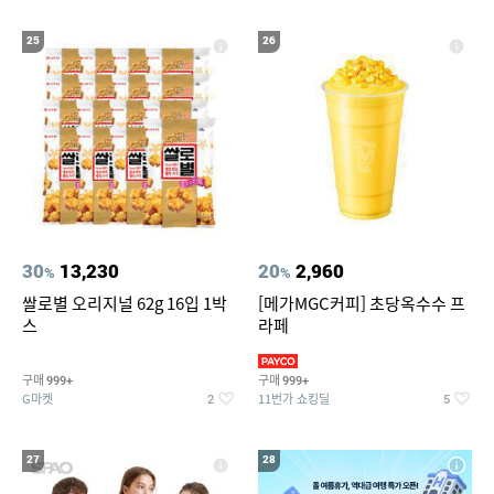
25
26
30
13,230
20
2,960
%
%
쌀로별 오리지널 62g 16입 1박
[메가MGC커피] 초당옥수수 프
스
라페
구매
구매
999+
999+
G마켓
11번가 쇼킹딜
2
5
27
28