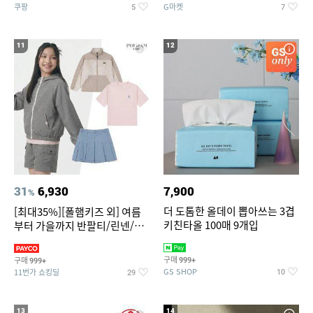
쿠팡
G마켓
5
7
11
12
31
6,930
7,900
%
더 도톰한 올데이 뽑아쓰는 3겹
[최대35%][폴햄키즈 외] 여름
키친타올 100매 9개입
부터 가을까지 반팔티/린넨/맨
투맨/가디건/팬츠 외 100종
구매
구매
999+
999+
GS SHOP
11번가 쇼킹딜
10
29
13
14