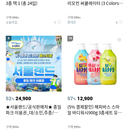
3종 택 1 (총 24입)
리모컨 써큘레이터 (3 Colors
택1)
구매
구매
999+
999+
오늘의집
롯데온
1
6
9
10
52
24,900
57
12,900
%
%
★서울랜드/공식판매처★ 종일
(5% 결제할인) 해피바스 스마
파크 이용권_대/소인,주중/주
일 바디워시900g 3종세트 유
말 공통
자/체리/자몽
구매
구매
999+
999+