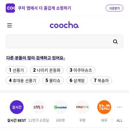
쿠차 앱에서 더 즐겁게 쇼핑하기
다운받기
다른 분들이 많이 검색하고 있어요
1
2
3
선풍기
나이키 운동화
아쿠아슈즈
4
5
6
7
휴대용 선풍기
물티슈
삼계탕
복숭아
8
9
이동식 에어컨
수향미쌀10kg특등급
10
11
실외기없는 에어컨
선글라스
실시간
12
남자 여름바지 린넨 면바지 와이드 밴딩 치노 팬츠 스판
실시간 BEST
11번가 쇼킹딜
G마켓
쿠팡
테무
ALL
오늘
13
14
넥선풍기
아레나 여성 실내수영복 7부