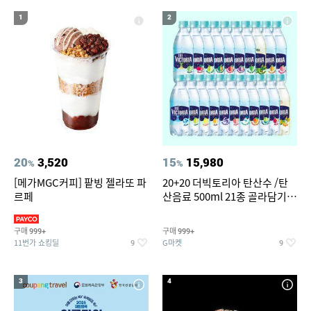
15
16
17
롯데시네마
위빙 크로스백
하이원 워터월드
1
2
18
19
20
매실청
코엑스아쿠아리움
강동워터파크
20
3,520
15
15,980
%
%
[메가MGC커피] 팥빙 젤라또 파
20+20 더빅토리아 탄산수 /탄
르페
산음료 500ml 21종 골라담기
(총 2박스/분리배송)
구매
구매
999+
999+
11번가 쇼킹딜
G마켓
9
9
3
4