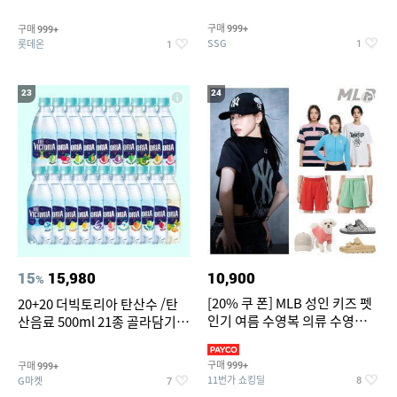
개
구매
구매
999+
999+
SSG
롯데온
1
1
23
24
15
15,980
10,900
%
[20% 쿠 폰] MLB 성인 키즈 펫
20+20 더빅토리아 탄산수 /탄
인기 여름 수영복 의류 수영복
산음료 500ml 21종 골라담기
슈즈 베스트 제품 파격전
(총 2박스/분리배송)
구매
구매
999+
999+
11번가 쇼킹딜
G마켓
8
7