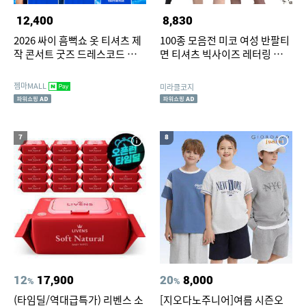
12,400
8,830
2026 싸이 흠뻑쇼 옷 티셔츠 제
100종 모음전 미코 여성 반팔티
작 콘서트 굿즈 드레스코드 파란
면 티셔츠 빅사이즈 레터링 기본
옷
레이어드 박스 롱티
젬마MALL
미라클코지
7
8
12
17,900
20
8,000
%
%
(타임딜/역대급특가) 리벤스 소
[지오다노주니어]여름 시즌오