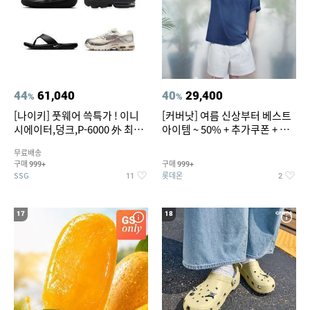
44
61,040
40
29,400
%
%
[나이키] 풋웨어 쓱특가 ! 이니
[커버낫] 여름 신상부터 베스트
시에이터,덩크,P-6000 外 최대
아이템 ~ 50% + 추가쿠폰 + 카
~50% SALE
드혜택
무료배송
구매
구매
999+
999+
SSG
롯데온
11
2
17
18