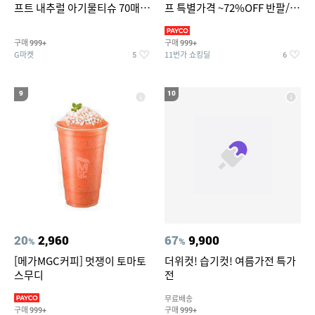
프트 내추럴 아기물티슈 70매
프 특별가격 ~72%OFF 반팔/반
20팩 캡형 / 70gsm 고평량
바지/기능성 등
구매
구매
999+
999+
G마켓
11번가 쇼킹딜
5
6
9
10
20
2,960
67
9,900
%
%
[메가MGC커피] 멋쟁이 토마토
더위컷! 습기컷! 여름가전 특가
스무디
전
무료배송
구매
구매
999+
999+