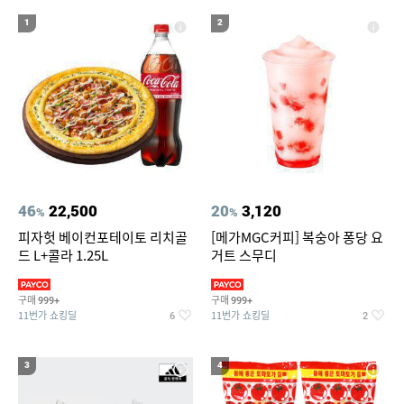
20
forever21
1
2
46
22,500
20
3,120
%
%
피자헛 베이컨포테이토 리치골
[메가MGC커피] 복숭아 퐁당 요
드 L+콜라 1.25L
거트 스무디
구매
구매
999+
999+
11번가 쇼킹딜
11번가 쇼킹딜
6
2
3
4