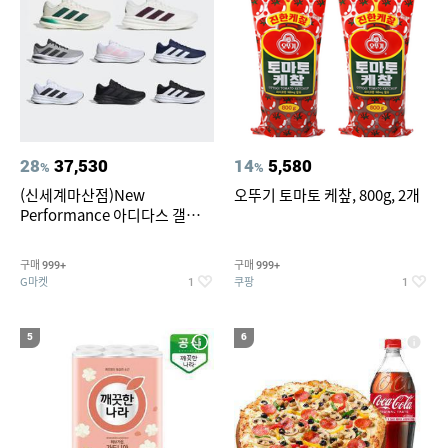
28
37,530
14
5,580
%
%
(신세계마산점)New
오뚜기 토마토 케챂, 800g, 2개
Performance 아디다스 갤럭시
런 7종 택 1
구매
구매
999+
999+
G마켓
쿠팡
1
1
5
6