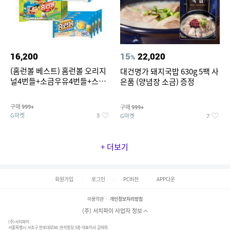
16,200
15
22,020
%
(홈런볼 베스트) 홈런볼 오리지
대건명가 돼지국밥 630g 5팩 사
널4번들+소금우유4번들+스윗
은품 (양념장 소금) 증정
커스타드4번들+옥수수 소프트
콘맛4번들
구매
구매
999+
999+
G마켓
G마켓
3
7
+ 더보기
회원가입
로그인
PC버전
APP다운
이용약관
개인정보처리방침
(주) 서치파이 사업자 정보
(주)서치파이
서울특별시 서초구 반포대로88, 반석빌딩 5층 대표이사 김태묵