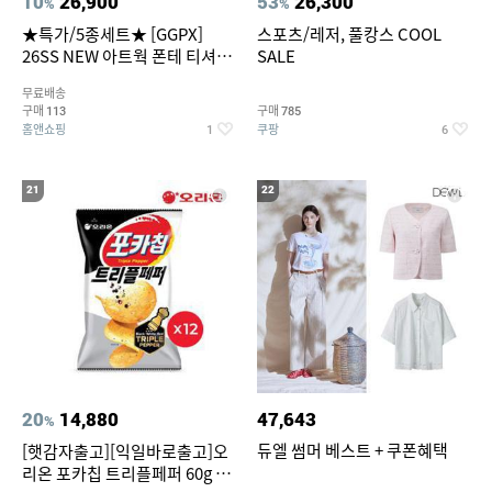
10
26,900
53
26,300
%
%
★특가/5종세트★ [GGPX]
스포츠/레저, 풀캉스 COOL
26SS NEW 아트웍 폰테 티셔츠
SALE
5종 GX262F0501TS
무료배송
구매
구매
113
785
홈앤쇼핑
쿠팡
1
6
21
22
20
14,880
47,643
%
듀엘 썸머 베스트 + 쿠폰혜택
[햇감자출고][익일바로출고]오
리온 포카칩 트리플페퍼 60g 12