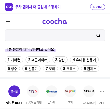
쿠차 앱에서 더 즐겁게 쇼핑하기
다운받기
다른 분들이 많이 검색하고 있어요
1
2
3
4
에어컨
써큘레이터
양산
휴대용 선풍기
5
6
7
8
9
생수
선풍기
쪼리
크록스
원피스
10
11
[블랑블랙]메쉬 로고 파우치 S [블랙]
메가커피
12
13
14
볼보 매트
캘리클럽
슈퍼밀리언헤어
실시간
15
16
남자요실금패드라이너형
아이스조끼
실시간 BEST
11번가 쇼킹딜
G마켓
쿠팡
GS SHOP
ALL
SS
17
18
19
오션월드 종일권
쌀20kg
냉장고바지