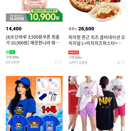
14,400
44
26,600
%
[8/6 단하루 3,500원쿠폰 최종
피자헛 한근 치즈 콤비네이션 오
가 10,900원] 깨끗한나라 화장
리지널 L+리치치즈파스타+콜
지 허브가든 가드니아 27m 30
라 1.25L
롤
구매
구매
999+
999+
GS SHOP
11번가 쇼킹딜
1
3