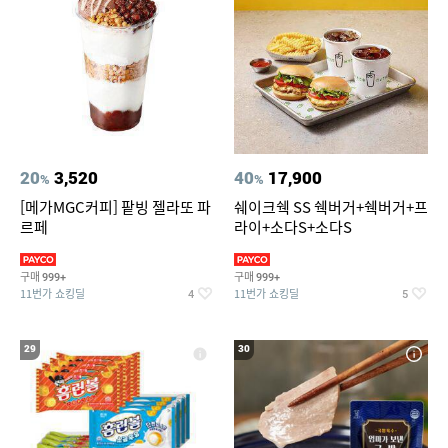
20
3,520
40
17,900
%
%
[메가MGC커피] 팥빙 젤라또 파
쉐이크쉑 SS 쉑버거+쉑버거+프
르페
라이+소다S+소다S
구매
구매
999+
999+
11번가 쇼킹딜
11번가 쇼킹딜
4
5
29
30