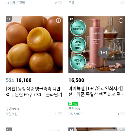
11번가 쇼킹딜
쿠팡
2
5
11
12
52
19,100
16,500
%
마이녹셀 [1 +1/온라인최저가]
[이천] 농장직송 탱글촉촉 맥반
현대약품 독일산 맥주효모 로즈
석 구운란 60구 / 30구 골라담기
PDRN 탈모샴푸 대용량
1000ml (정가 100,000원)
구매
구매
999+
999+
GS SHOP
오늘의집
1
1
13
14