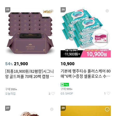
25
26
54
21,900
10,900
%
기본에 행주티슈 플러스케어 80
[최종18,900원/82평량]시그니
매*6팩 (+증정 셀룰로오스 수세
앙 골드퍼플 70매 20팩 캡형 아
미 2매)
기물티슈
구매
구매
999+
999+
GS SHOP
오늘의집
1
2
27
28