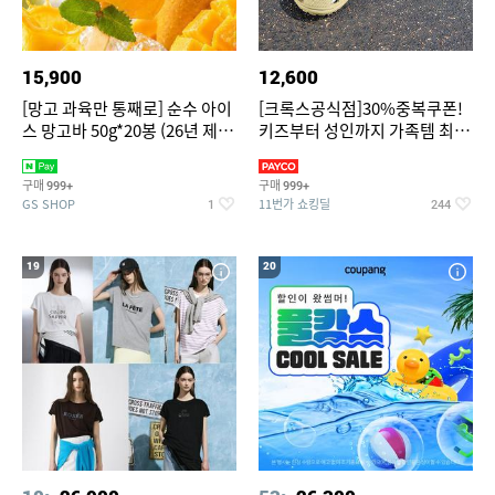
15,900
12,600
[망고 과육만 통째로] 순수 아이
[크록스공식점]30%중복쿠폰!
스 망고바 50g*20봉 (26년 제
키즈부터 성인까지 가족템 최대
조)
혜택가 찬스
구매
구매
999+
999+
GS SHOP
11번가 쇼킹딜
1
244
19
20