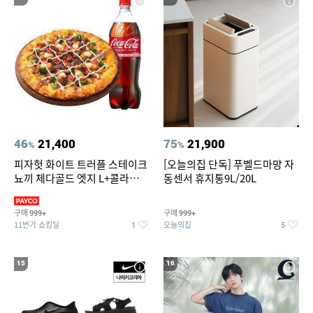
46
21,400
75
21,900
%
%
피자헛 화이트 트러플 스테이크
[오늘의집 단독] 푸벨드마망 자
뇨끼 체다골드 엣지 L+콜라
동센서 휴지통9L/20L
1.25L
구매
구매
999+
999+
11번가 쇼킹딜
오늘의집
1
5
15
16