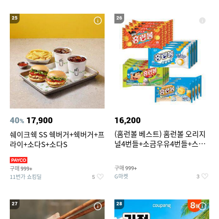
25
26
40
17,900
16,200
%
(홈런볼 베스트) 홈런볼 오리지
쉐이크쉑 SS 쉑버거+쉑버거+프
널4번들+소금우유4번들+스윗
라이+소다S+소다S
커스타드4번들+옥수수 소프트
콘맛4번들
구매
구매
999+
999+
G마켓
11번가 쇼킹딜
3
5
27
28