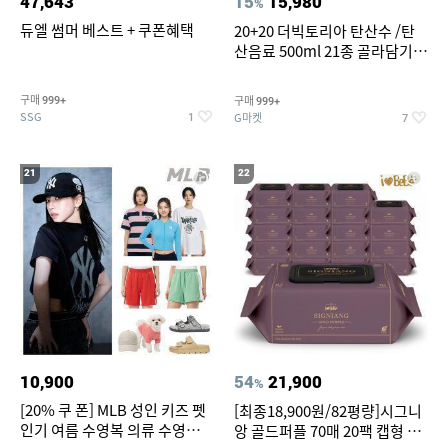
47,643
15
15,980
%
듀엘 썸머 베스트 + 쿠폰혜택
20+20 더빅토리아 탄산수 /탄
산음료 500ml 21종 골라담기
(총 2박스/분리배송)
구매
구매
999+
999+
SSG
G마켓
1
7
21
22
10,900
54
21,900
%
[20% 쿠 폰] MLB 성인 키즈 펫
[최종18,900원/82평량]시그니
인기 여름 수영복 의류 수영복
앙 골드퍼플 70매 20팩 캡형 아