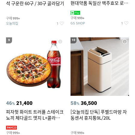
현대약품 독일산 맥주효모 로즈
석 구운란 60구 / 30구 골라담기
PDRN 탈모샴푸 대용량
1000ml (정가 100,000원)
구매
구매
999+
999+
GS SHOP
오늘의집
1
1
9
10
46
21,400
58
36,500
%
%
피자헛 화이트 트러플 스테이크
[오늘의집 단독] 푸벨드마망 자
뇨끼 체다골드 엣지 L+콜라
동센서 휴지통9L/20L
1.25L
구매
구매
999+
999+