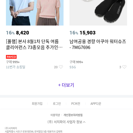
16
8,420
16
15,903
%
%
[폴햄] 본사 8월1차 단독 여름
남여공용 경량 아쿠아 워터슈즈
클리어런스 73종모음 추가인하
- 7MG7696
최대 83%OFF
구매
구매
999+
999+
11번가 쇼킹딜
SSG
20
3
+ 더보기
회원가입
로그인
PC버전
APP다운
이용약관
개인정보처리방침
(주) 서치파이 사업자 정보
(주)서치파이
서울특별시 서초구 반포대로88, 반석빌딩 5층 대표이사 김태묵