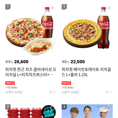
18
19
20
오션월드 종일권
구피 10마리
앙블랑물티슈
1
2
44
26,600
46
22,500
%
%
피자헛 한근 치즈 콤비네이션 오
피자헛 베이컨포테이토 리치골
리지널 L+리치치즈파스타+콜
드 L+콜라 1.25L
라 1.25L
구매
구매
999+
999+
11번가 쇼킹딜
11번가 쇼킹딜
3
5
3
4