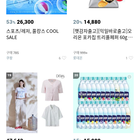
53
26,300
20
14,880
%
%
스포츠/레저, 풀캉스 COOL
[햇감자출고][익일바로출고]오
SALE
리온 포카칩 트리플페퍼 60g 12
개
구매
구매
785
999+
쿠팡
롯데온
6
1
19
20