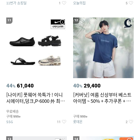
11번가 쇼킹딜
오늘의집
1
5
11
12
44
61,040
40
29,400
%
%
[나이키] 풋웨어 쓱특가 ! 이니
[커버낫] 여름 신상부터 베스트
시에이터,덩크,P-6000 外 최대
아이템 ~ 50% + 추가쿠폰 + 카
~50% SALE
드혜택
무료배송
구매
구매
999+
999+
SSG
롯데온
11
2
13
14