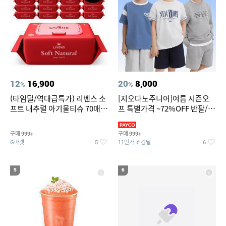
12
16,900
20
8,000
%
%
(타임딜/역대급특가) 리벤스 소
[지오다노주니어]여름 시즌오
프트 내추럴 아기물티슈 70매
프 특별가격 ~72%OFF 반팔/반
20팩 캡형 / 70gsm 고평량
바지/기능성 등
구매
구매
999+
999+
G마켓
11번가 쇼킹딜
5
6
5
6