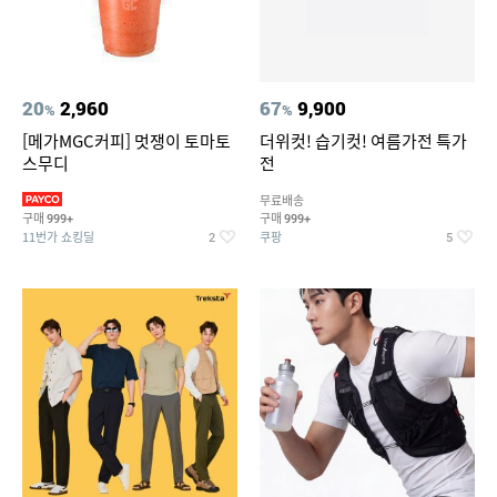
20
2,960
67
9,900
%
%
[메가MGC커피] 멋쟁이 토마토
더위컷! 습기컷! 여름가전 특가
스무디
전
무료배송
구매
구매
999+
999+
11번가 쇼킹딜
쿠팡
2
5