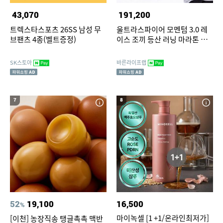
43,070
191,200
트렉스타스포츠 26SS 남성 무
울트라스파이어 모멘텀 3.0 레
브팬츠 4종(벨트증정)
이스 조끼 등산 러닝 마라톤 아
웃도어
SK스토아
바른라이프랩
7
8
52
19,100
16,500
%
마이녹셀 [1 +1/온라인최저가]
[이천] 농장직송 탱글촉촉 맥반