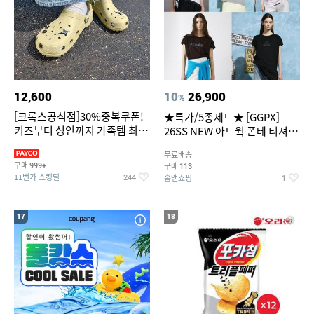
12,600
10
26,900
%
[크록스공식점]30%중복쿠폰!
★특가/5종세트★ [GGPX]
키즈부터 성인까지 가족템 최대
26SS NEW 아트웍 폰테 티셔츠
혜택가 찬스
5종 GX262F0501TS
무료배송
구매
구매
999+
113
11번가 쇼킹딜
홈앤쇼핑
244
1
17
18