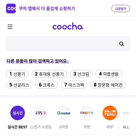
쿠차 앱에서 더 즐겁게 쇼핑하기
다운받기
다른 분들이 많이 검색하고 있어요
1
2
3
4
선풍기
휴대용 선풍기
선크림
여름샌들
5
6
7
8
선글라스
크록스
마스크팩
창문형 에어컨
9
10
써큘레이터
반려동물 위치추적 gps 목걸이
11
12
스포티지r 타이어 235 55 18
토마토
실시간
13
14
15
롯데월드
forever21
애사비
실시간 BEST
11번가 쇼킹딜
G마켓
쿠팡
테무
ALL
마이리
16
17
S56UI0128 P4455 7162
태국 esim