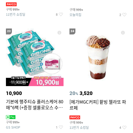
슈즈 베스트 제품 파격전
기물티슈
구매
구매
999+
999+
11번가 쇼킹딜
오늘의집
8
2
23
24
10,900
20
3,520
%
기본에 행주티슈 플러스케어 80
[메가MGC커피] 팥빙 젤라또 파
매*6팩 (+증정 셀룰로오스 수세
르페
미 2매)
구매
구매
999+
999+
GS SHOP
11번가 쇼킹딜
1
4