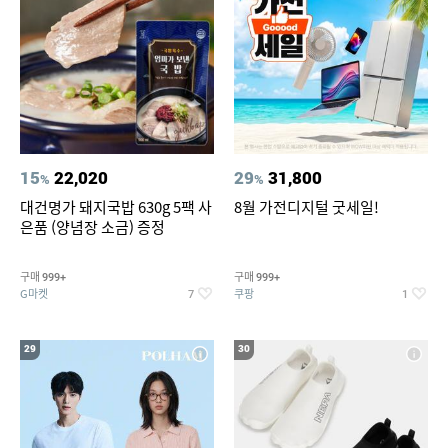
15
22,020
29
31,800
%
%
대건명가 돼지국밥 630g 5팩 사
8월 가전디지털 굿세일!
은품 (양념장 소금) 증정
구매
구매
999+
999+
G마켓
쿠팡
7
1
29
30