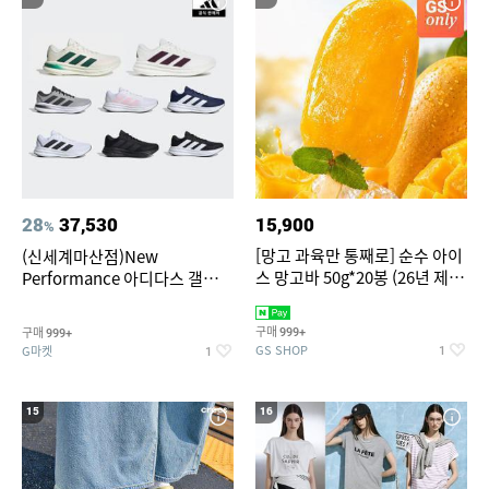
28
37,530
15,900
%
[망고 과육만 통째로] 순수 아이
(신세계마산점)New
스 망고바 50g*20봉 (26년 제
Performance 아디다스 갤럭시
조)
런 7종 택 1
구매
구매
999+
999+
GS SHOP
G마켓
1
1
15
16