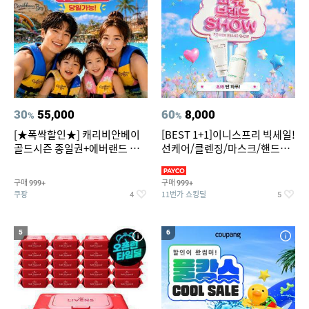
30
55,000
60
8,000
%
%
[★폭싹할인★] 캐리비안베이
[BEST 1+1]이니스프리 빅세일!
골드시즌 종일권+에버랜드 오
선케어/클렌징/마스크/핸드크
후권 대소공통
림/레티놀/PDRN/비타C/그린
구매
구매
999+
999+
쿠팡
11번가 쇼킹딜
4
5
5
6