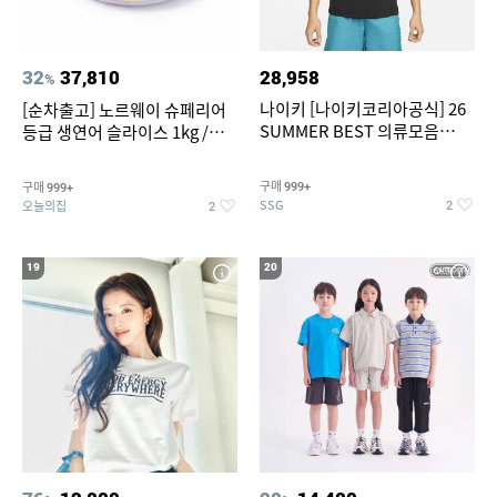
32
37,810
28,958
%
나이키 [나이키코리아공식] 26
[순차출고] 노르웨이 슈페리어
SUMMER BEST 의류모음
등급 생연어 슬라이스 1kg /
~55% SALE
500g / 300g 항공직송
구매
구매
999+
999+
SSG
오늘의집
2
2
19
20