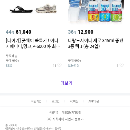
44
61,040
36
12,900
%
%
[나이키] 풋웨어 쓱특가 ! 이니
나랑드사이다 제로 345ml 뚱캔
시에이터,덩크,P-6000 外 최대
3종 택 1 (총 24입)
~50% SALE
무료배송
구매
구매
999+
999+
SSG
오늘의집
11
1
+ 더보기
회원가입
로그인
PC버전
APP다운
이용약관
개인정보처리방침
(주) 서치파이 사업자 정보
(주)서치파이
서울특별시 서초구 반포대로88, 반석빌딩 5층 대표이사 김태묵