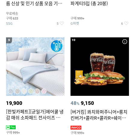
름 신상 및 인기 상품 모음 기획
파게티5입 (총 20봉)
전 최대 77% SALE
무료배송
구매
구매
633
999+
SSG
G마켓
5
6
9
10
19,900
48
9,150
%
[한빛카페트][균일가]에어쿨 냉
[버거킹] 콰치와퍼주니어+롱치
감 매쉬 소파패드 전사이즈 균일
킨버거+콜라R+콜라R+쉐이킹
가
프라이 구운갈릭
구매
구매
999+
999+