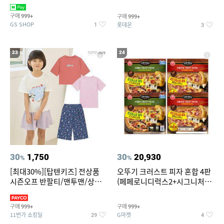
치즈 증정
크림/베리믹스/헤이즐넛초코
구매
구매
999+
999+
GS SHOP
롯데온
1
3
23
24
30
1,750
30
20,930
%
%
[최대30%][탑텐키즈] 전상품
오뚜기 크러스트 피자 혼합 4판
시즌오프 반팔티/맨투맨/상하
(페페로니디럭스2+시그니처익
복/레깅스 외 100종
스트림2)
구매
구매
999+
999+
11번가 쇼킹딜
G마켓
29
4