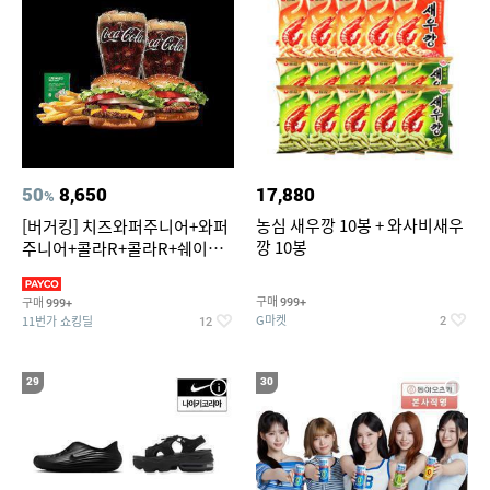
50
8,650
17,880
%
농심 새우깡 10봉 + 와사비새우
[버거킹] 치즈와퍼주니어+와퍼
깡 10봉
주니어+콜라R+콜라R+쉐이킹
프라이 스윗어니언
구매
구매
999+
999+
G마켓
11번가 쇼킹딜
2
12
29
30