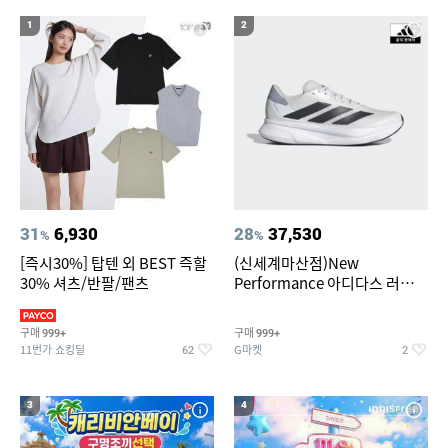
20
팔찌부자재
1
2
31
6,930
28
37,530
%
%
[즉시30%] 탑텐 외 BEST 즉할
(신세계마산점)New
30% 셔츠/반팔/팬츠
Performance 아디다스 러닝화
듀라모 SL2
구매
구매
999+
999+
11번가 쇼킹딜
G마켓
62
2
3
4