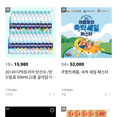
25
26
15
15,980
34
52,000
%
%
20+20 더빅토리아 탄산수 /탄
쿠팡트래블, 숙박 세일 페스타
산음료 500ml 21종 골라담기
(총 2박스/분리배송)
구매
구매
999+
999+
G마켓
쿠팡
9
8
27
28