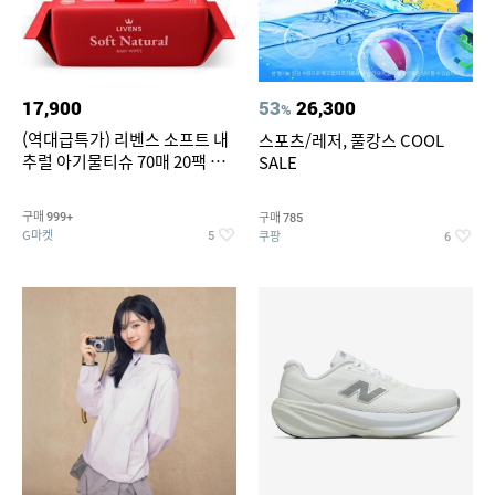
17,900
53
26,300
%
(역대급특가) 리벤스 소프트 내
스포츠/레저, 풀캉스 COOL
추럴 아기물티슈 70매 20팩 캡
SALE
형 / 70gsm 고평량
구매
구매
999+
785
G마켓
쿠팡
5
6