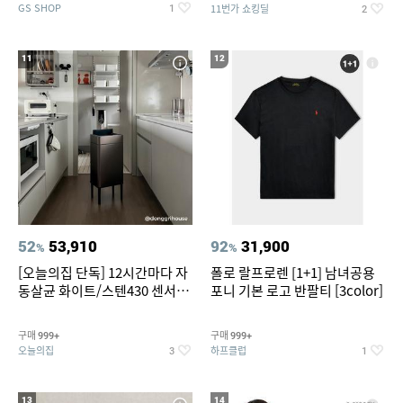
GS SHOP
11번가 쇼킹딜
1
2
11
12
52
53,910
92
31,900
%
%
[오늘의집 단독] 12시간마다 자
폴로 랄프로렌 [1+1] 남녀공용
동살균 화이트/스텐430 센서휴
포니 기본 로고 반팔티 [3color]
지통 20L/30L
구매
구매
999+
999+
오늘의집
하프클럽
3
1
13
14