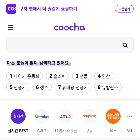
쿠차 앱에서 더 즐겁게 쇼핑하기
다운받기
다른 분들이 많이 검색하고 있어요
1
2
3
4
나이키 운동화
슬리퍼
샌들
양산
5
6
7
8
선풍기
생수
휴대용 선풍기
뉴발란스
9
10
11
메가커피
가성비 헤드셋
여자 자전거 헬멧
12
13
14
폴드6케이스
전기롤
forever21
실시간
15
16
블루원
삼육두유 검은콩과볶은귀리 190ml x 96팩
실시간 BEST
G마켓
11번가 쇼킹딜
쿠팡
테무
ALL
SS
17
18
19
맥심커피믹스
275/40/19
bmw 3gt