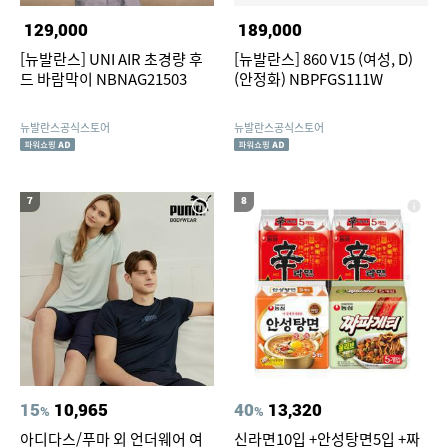
129,000
189,000
[뉴발란스] UNI AIR 초경량 후
[뉴발란스] 860 V15 (여성, D)
드 바람막이 NBNAG21503
(안정화) NBPFGS111W
뉴발란스공식스토어
뉴발란스공식스토어
7
8
15
10,965
40
13,320
%
%
아디다스/푸마 외 언더웨어 여
신라면10입 +안성탕면5입 +짜