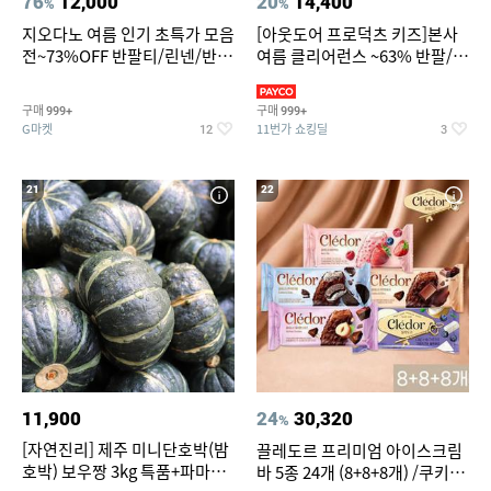
76
12,000
20
14,400
%
%
지오다노 여름 인기 초특가 모음
[아웃도어 프로덕츠 키즈]본사
전~73%OFF 반팔티/린넨/반바
여름 클리어런스 ~63% 반팔/반
지 외
바지/수영복
구매
구매
999+
999+
G마켓
11번가 쇼킹딜
12
3
21
22
11,900
24
30,320
%
[자연진리] 제주 미니단호박(밤
끌레도르 프리미엄 아이스크림
호박) 보우짱 3kg 특품+파마산
바 5종 24개 (8+8+8개) /쿠키앤