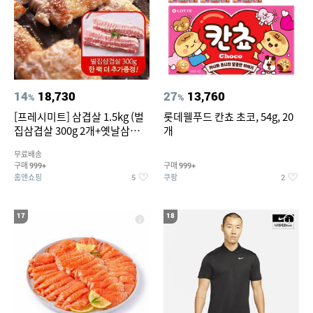
14
18,730
27
13,760
%
%
[프레시미트] 삼겹살 1.5kg (벌
롯데웰푸드 칸쵸 초코, 54g, 20
집삼겹살 300g 2개+옛날삼겹살
개
300g 2개+벌집삼겹살300g한
무료배송
팩 추가증정)
구매
구매
999+
999+
홈앤쇼핑
쿠팡
5
2
17
18