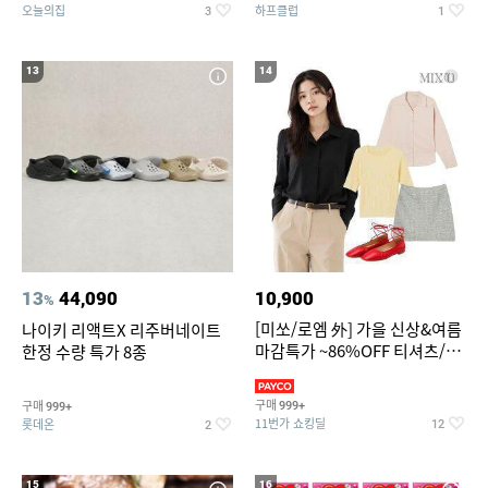
오늘의집
하프클럽
3
1
13
14
13
44,090
10,900
%
[미쏘/로엠 外] 가을 신상&여름
나이키 리액트X 리주버네이트
마감특가 ~86%OFF 티셔츠/슬
한정 수량 특가 8종
랙스/원피스/니트/블라우스
구매
구매
999+
999+
11번가 쇼킹딜
롯데온
12
2
15
16