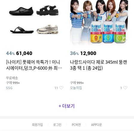
44
61,040
36
12,900
%
%
[나이키] 풋웨어 쓱특가 ! 이니
나랑드사이다 제로 345ml 뚱캔
시에이터,덩크,P-6000 外 최대
3종 택 1 (총 24입)
~50% SALE
무료배송
구매
구매
999+
999+
SSG
오늘의집
11
1
+ 더보기
회원가입
로그인
PC버전
APP다운