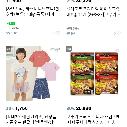
11,900
24
30,320
%
[자연진리] 제주 미니단호박(밤
끌레도르 프리미엄 아이스크림
호박) 보우짱 3kg 특품+파마산
바 5종 24개 (8+8+8개) /쿠키앤
치즈 증정
크림/베리믹스/헤이즐넛초코
구매
구매
999+
999+
GS SHOP
롯데온
1
3
23
24
30
1,750
30
20,930
%
%
[최대30%][탑텐키즈] 전상품
오뚜기 크러스트 피자 혼합 4판
시즌오프 반팔티/맨투맨/상하
(페페로니디럭스2+시그니처익