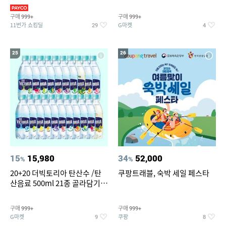
복/레깅스 외 100종
스트림2)
구매
구매
999+
999+
11번가 쇼킹딜
G마켓
29
4
25
26
15
15,980
34
52,000
%
%
20+20 더빅토리아 탄산수 /탄
쿠팡트래블, 숙박 세일 페스타
산음료 500ml 21종 골라담기
(총 2박스/분리배송)
구매
구매
999+
999+
G마켓
쿠팡
9
8