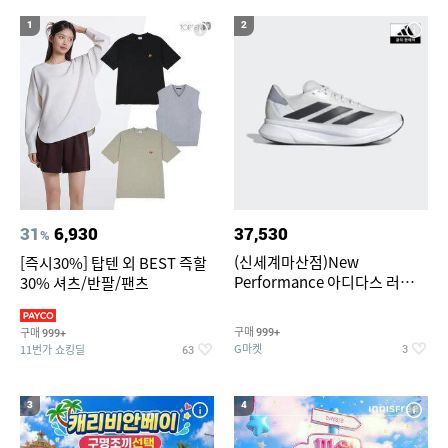
20
여자라인 댄스복롱스커트
1
2
31
6,930
37,530
%
(신세계마산점)New
[즉시30%] 탑텐 외 BEST 즉할
Performance 아디다스 러닝화
30% 셔츠/반팔/팬츠
듀라모 SL2
구매
구매
999+
999+
G마켓
11번가 쇼킹딜
3
63
3
4