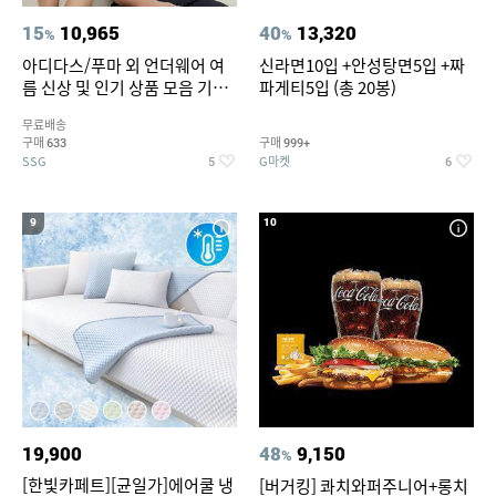
15
10,965
40
13,320
%
%
아디다스/푸마 외 언더웨어 여
신라면10입 +안성탕면5입 +짜
름 신상 및 인기 상품 모음 기획
파게티5입 (총 20봉)
전 최대 77% SALE
무료배송
구매
구매
633
999+
SSG
G마켓
5
6
9
10
19,900
48
9,150
%
[한빛카페트][균일가]에어쿨 냉
[버거킹] 콰치와퍼주니어+롱치