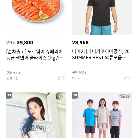
29
39,800
28,958
%
나이키 [나이키코리아공식] 26
[순차출고] 노르웨이 슈페리어
SUMMER BEST 의류모음
등급 생연어 슬라이스 1kg /
~55% SALE
500g / 300g 항공직송
구매
구매
999+
999+
SSG
오늘의집
2
2
19
20