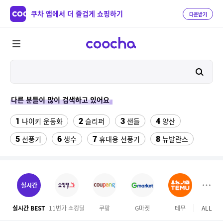
쿠차 앱에서 더 즐겁게 쇼핑하기
다운받기
다른 분들이 많이 검색하고 있어요
1
2
3
4
나이키 운동화
슬리퍼
샌들
양산
5
6
7
8
선풍기
생수
휴대용 선풍기
뉴발란스
9
10
11
쇼츠
라인댄스옷
대나무돗자리
12
13
14
메가커피
수향미쌀10kg
라인댄스화 구두
실시간
15
16
17
쥐포1kg
이상봉에디션 점퍼
여자라인 댄스복
실시간 BEST
11번가 쇼킹딜
쿠팡
G마켓
테무
ALL
하프
18
19
발바닥저주파 마사지기
버거킹