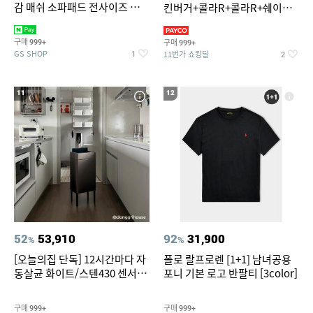
감 매쉬 소파패드 전사이즈 균일
킨버거+콜라R+콜라R+쉐이킹
가
프라이 구운갈릭
구매
구매
999+
999+
GS SHOP
11번가 쇼킹딜
1
2
11
12
52
53,910
92
31,900
%
%
[오늘의집 단독] 12시간마다 자
폴로 랄프로렌 [1+1] 남녀공용
동살균 화이트/스텐430 센서휴
포니 기본 로고 반팔티 [3color]
지통 20L/30L
구매
구매
999+
999+