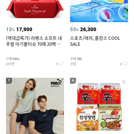
12
17,900
53
26,300
%
%
(역대급특가) 리벤스 소프트 내
스포츠/레저, 풀캉스 COOL
추럴 아기물티슈 70매 20팩 캡
SALE
형 / 70gsm 고평량
구매
구매
999+
785
G마켓
쿠팡
5
6
7
8