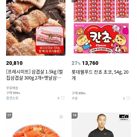
20,810
27
13,760
%
[프레시미트] 삼겹살 1.5kg (벌
롯데웰푸드 칸쵸 초코, 54g, 20
집삼겹살 300g 2개+옛날삼겹살
개
300g 2개+벌집삼겹살300g한
무료배송
팩 추가증정)
구매
구매
999+
999+
홈앤쇼핑
쿠팡
5
2
17
18