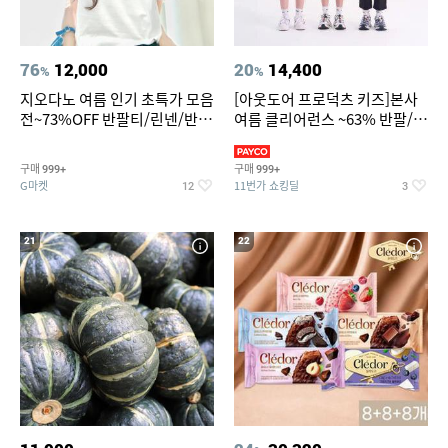
76
12,000
20
14,400
%
%
지오다노 여름 인기 초특가 모음
[아웃도어 프로덕츠 키즈]본사
전~73%OFF 반팔티/린넨/반바
여름 클리어런스 ~63% 반팔/반
지 외
바지/수영복
구매
구매
999+
999+
G마켓
11번가 쇼킹딜
12
3
21
22