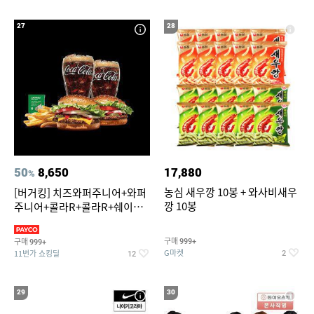
27
28
50
8,650
17,880
%
농심 새우깡 10봉 + 와사비새우
[버거킹] 치즈와퍼주니어+와퍼
깡 10봉
주니어+콜라R+콜라R+쉐이킹
프라이 스윗어니언
구매
구매
999+
999+
G마켓
11번가 쇼킹딜
2
12
29
30