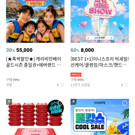
30
55,000
60
8,000
%
%
[★폭싹할인★] 캐리비안베이
[BEST 1+1]이니스프리 빅세일!
골드시즌 종일권+에버랜드 오
선케어/클렌징/마스크/핸드크
후권 대소공통
림/레티놀/PDRN/비타C/그린
구매
구매
999+
999+
쿠팡
11번가 쇼킹딜
4
5
5
6