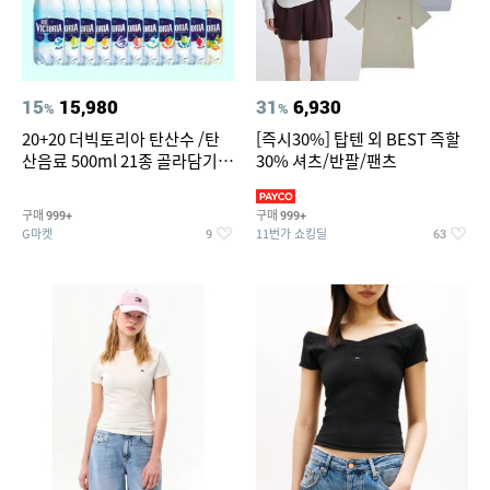
15
15,980
31
6,930
%
%
20+20 더빅토리아 탄산수 /탄
[즉시30%] 탑텐 외 BEST 즉할
산음료 500ml 21종 골라담기
30% 셔츠/반팔/팬츠
(총 2박스/분리배송)
구매
구매
999+
999+
G마켓
11번가 쇼킹딜
9
63