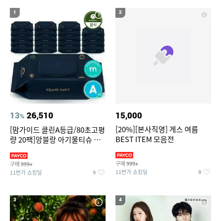
20
라인댄스옷
1
2
13
26,510
15,000
%
[20%][본사직영] 게스 여름
[맘가이드 클린A등급/80초고평
BEST ITEM 모음전
량 20팩]앙블랑 아기물티슈 그
랜드 네이비 캡형 70매X20
구매
구매
999+
999+
11번가 쇼킹딜
11번가 쇼킹딜
8
9
3
4