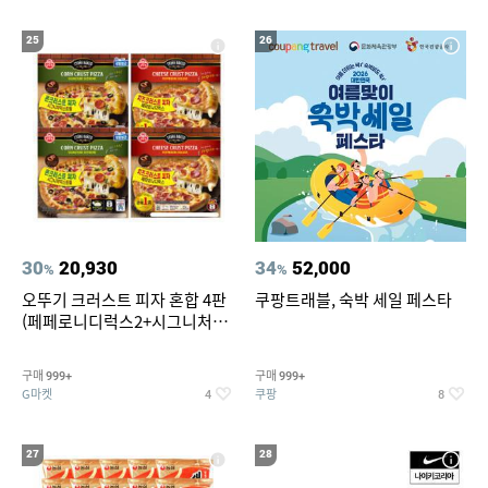
25
26
30
20,930
34
52,000
%
%
오뚜기 크러스트 피자 혼합 4판
쿠팡트래블, 숙박 세일 페스타
(페페로니디럭스2+시그니처익
스트림2)
구매
구매
999+
999+
G마켓
쿠팡
4
8
27
28