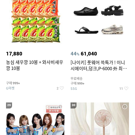
17,880
44
61,040
%
농심 새우깡 10봉 + 와사비새우
[나이키] 풋웨어 쓱특가 ! 이니
깡 10봉
시에이터,덩크,P-6000 外 최대
~50% SALE
무료배송
구매
구매
999+
999+
G마켓
SSG
2
11
29
30