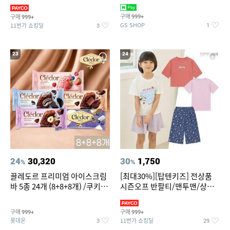
치즈 증정
바지/수영복
구매
구매
999+
999+
GS SHOP
11번가 쇼킹딜
1
3
23
24
24
30,320
30
1,750
%
%
끌레도르 프리미엄 아이스크림
[최대30%][탑텐키즈] 전상품
바 5종 24개 (8+8+8개) /쿠키앤
시즌오프 반팔티/맨투맨/상하
크림/베리믹스/헤이즐넛초코
복/레깅스 외 100종
구매
구매
999+
999+
롯데온
11번가 쇼킹딜
3
29