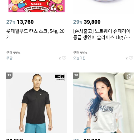
27
13,760
29
39,800
%
%
롯데웰푸드 칸쵸 초코, 54g, 20
[순차출고] 노르웨이 슈페리어
개
등급 생연어 슬라이스 1kg /
500g / 300g 항공직송
구매
구매
999+
999+
쿠팡
오늘의집
2
2
19
20