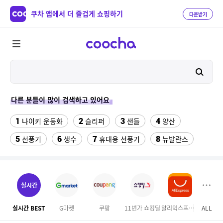
쿠차 앱에서 더 즐겁게 쇼핑하기
다운받기
다른 분들이 많이 검색하고 있어요
1
2
3
4
나이키 운동화
슬리퍼
샌들
양산
5
6
7
8
선풍기
생수
휴대용 선풍기
뉴발란스
9
10
11
수향미쌀10kg특등급
이사 박스
팔찌부자재
12
13
에어건 공기
가정용 인형뽑기기계
실시간
14
15
16
사각팬티 트렁크
선풍기히터
엄마옷
실시간 BEST
G마켓
쿠팡
11번가 쇼킹딜
알리익스프레스
ALL
SS
17
18
19
메가커피
루이까스텔
55인치 V