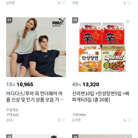
G마켓
쿠팡
5
6
11
12
15
10,965
40
13,320
%
%
아디다스/푸마 외 언더웨어 여
신라면10입 +안성탕면5입 +짜
름 신상 및 인기 상품 모음 기획
파게티5입 (총 20봉)
전 최대 77% SALE
무료배송
구매
구매
633
999+
SSG
G마켓
5
6
13
14