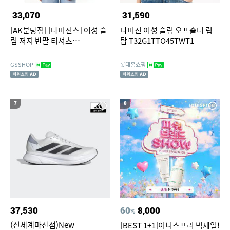
33,070
31,590
[AK분당점] [타미진스] 여성 슬
타미진 여성 슬림 오프숄더 립
림 저지 반팔 티셔츠
탑 T32G1TTO45TWT1
T32G1TTO05TWT2YBL
GSSHOP
롯데홈쇼핑
7
8
37,530
60
8,000
%
(신세계마산점)New
[BEST 1+1]이니스프리 빅세일!