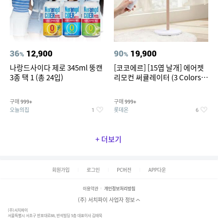
36
12,900
90
19,900
%
%
나랑드사이다 제로 345ml 뚱캔
[코코에르] [15엽 날개] 에어젯
3종 택 1 (총 24입)
리모컨 써큘레이터 (3 Colors
택1)
구매
구매
999+
999+
오늘의집
롯데온
1
6
+ 더보기
회원가입
로그인
PC버전
APP다운
이용약관
개인정보처리방침
(주) 서치파이 사업자 정보
(주)서치파이
서울특별시 서초구 반포대로88, 반석빌딩 5층 대표이사 김태묵