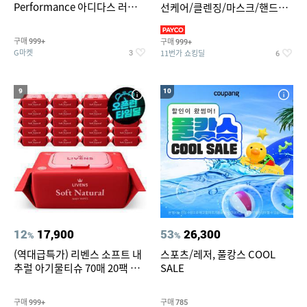
Performance 아디다스 러닝화
선케어/클렌징/마스크/핸드크
듀라모 SL2
림/레티놀/PDRN/비타C/그린
구매
구매
999+
999+
G마켓
11번가 쇼킹딜
3
6
9
10
12
17,900
53
26,300
%
%
(역대급특가) 리벤스 소프트 내
스포츠/레저, 풀캉스 COOL
추럴 아기물티슈 70매 20팩 캡
SALE
형 / 70gsm 고평량
구매
구매
999+
785