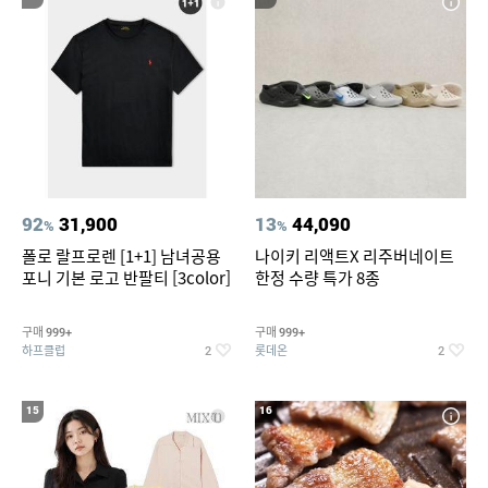
92
31,900
13
44,090
%
%
폴로 랄프로렌 [1+1] 남녀공용
나이키 리액트X 리주버네이트
포니 기본 로고 반팔티 [3color]
한정 수량 특가 8종
구매
구매
999+
999+
하프클럽
롯데온
2
2
15
16