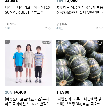
28,958
76
12,000
%
나이키 [나이키코리아공식] 26
지오다노 여름 인기 초특가 모음
SUMMER BEST 의류모음
전~73%OFF 반팔티/린넨/반바
~55% SALE
지 외
구매
구매
999+
999+
SSG
G마켓
2
12
21
22
20
14,400
11,900
%
[자연진리] 제주 미니단호박(밤
[아웃도어 프로덕츠 키즈]본사
호박) 보우짱 3kg 특품+파마산
여름 클리어런스 ~63% 반팔/반