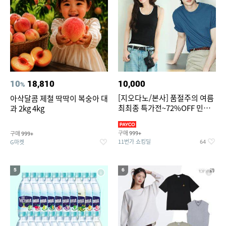
10
18,810
10,000
%
[지오다노/본사] 품절주의 여름
아삭달콤 제철 딱딱이 복숭아 대
최최종 특가전~72%OFF 민소
과 2kg 4kg
매/반팔/반바지/린넨 외
구매
구매
999+
999+
11번가 쇼킹딜
G마켓
64
5
6