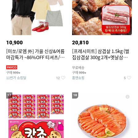
10,900
20,810
[미쏘/로엠 外] 가을 신상&여름
[프레시미트] 삼겹살 1.5kg (벌
마감특가 ~86%OFF 티셔츠/슬
집삼겹살 300g 2개+옛날삼겹살
랙스/원피스/니트/블라우스
300g 2개+벌집삼겹살300g한
무료배송
팩 추가증정)
구매
구매
999+
999+
11번가 쇼킹딜
홈앤쇼핑
12
5
17
18