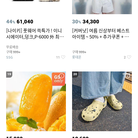
44
61,040
30
34,300
%
%
[나이키] 풋웨어 쓱특가 ! 이니
[커버낫] 여름 신상부터 베스트
시에이터,덩크,P-6000 外 최대
아이템 ~ 50% + 추가쿠폰 + 카
~50% SALE
드혜택
무료배송
구매
구매
999+
999+
SSG
롯데온
11
2
19
20