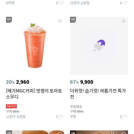
G마켓
11번가 쇼킹딜
5
6
11
12
20
2,960
67
9,900
%
%
[메가MGC커피] 멋쟁이 토마토
더위컷! 습기컷! 여름가전 특가
스무디
전
무료배송
구매
구매
999+
999+
11번가 쇼킹딜
쿠팡
2
5
13
14