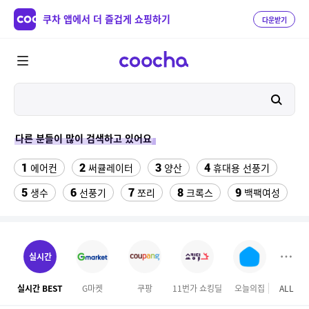
쿠차 앱에서 더 즐겁게 쇼핑하기
다운받기
다른 분들이 많이 검색하고 있어요
1
2
3
4
에어컨
써큘레이터
양산
휴대용 선풍기
5
6
7
8
9
생수
선풍기
쪼리
크록스
백팩여성
10
11
해먹그물
김해 롯데워터파크 종일권
12
13
실외기없는 에어컨
성인용세발자전거중고
실시간
14
15
16
백골뱅이
볼보 매트
나이키츄리닝 세트
실시간 BEST
G마켓
쿠팡
11번가 쇼킹딜
오늘의집
ALL
GS S
17
18
천안소노벨 워터파크
차량햇빛가리개