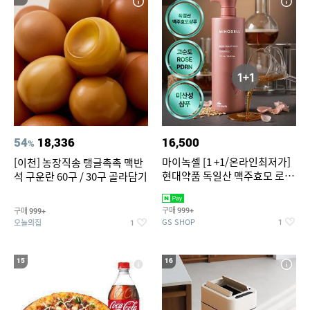
54
18,336
16,500
%
마이녹셀 [1 +1/온라인최저가]
[이천] 농장직송 탱글촉촉 맥반
현대약품 독일산 맥주효모 로즈
석 구운란 60구 / 30구 골라담기
PDRN 탈모샴푸 대용량
1000ml (정가 100,000원)
구매
구매
999+
999+
GS SHOP
오늘의집
1
1
15
16