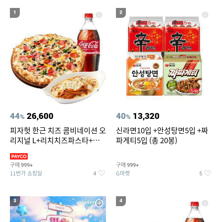
19
20
자전거 타이어 튜브
메가
1
2
44
26,600
40
13,320
%
%
피자헛 한근 치즈 콤비네이션 오
신라면10입 +안성탕면5입 +짜
리지널 L+리치치즈파스타+콜
파게티5입 (총 20봉)
라 1.25L
구매
구매
999+
999+
11번가 쇼킹딜
G마켓
4
5
3
4