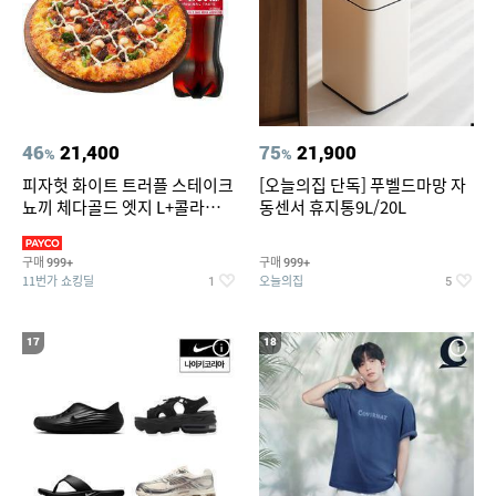
46
21,400
75
21,900
%
%
피자헛 화이트 트러플 스테이크
[오늘의집 단독] 푸벨드마망 자
뇨끼 체다골드 엣지 L+콜라
동센서 휴지통9L/20L
1.25L
구매
구매
999+
999+
11번가 쇼킹딜
오늘의집
1
5
17
18