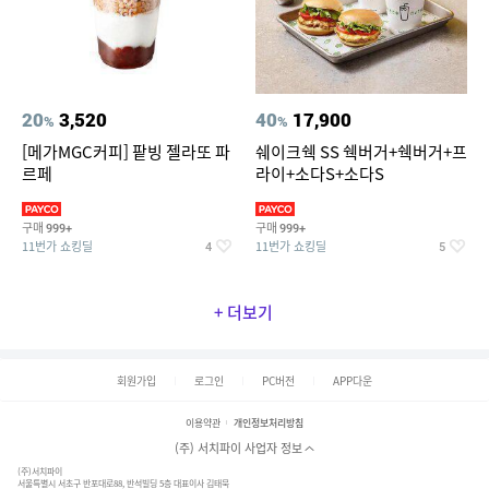
20
3,520
40
17,900
%
%
[메가MGC커피] 팥빙 젤라또 파
쉐이크쉑 SS 쉑버거+쉑버거+프
르페
라이+소다S+소다S
구매
구매
999+
999+
11번가 쇼킹딜
11번가 쇼킹딜
4
5
+ 더보기
회원가입
로그인
PC버전
APP다운
이용약관
개인정보처리방침
(주) 서치파이 사업자 정보
(주)서치파이
서울특별시 서초구 반포대로88, 반석빌딩 5층 대표이사 김태묵