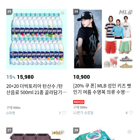
25
26
15
15,980
10,900
%
[20% 쿠 폰] MLB 성인 키즈 펫
20+20 더빅토리아 탄산수 /탄
인기 여름 수영복 의류 수영복
산음료 500ml 21종 골라담기
슈즈 베스트 제품 파격전
(총 2박스/분리배송)
구매
구매
999+
999+
11번가 쇼킹딜
G마켓
8
7
27
28