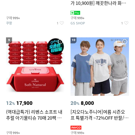
가 10,900원] 깨끗한나라 화장
지 허브가든 가드니아 27m 30
롤
구매
구매
999+
999+
쿠팡
GS SHOP
1
1
9
10
12
17,900
20
8,000
%
%
(역대급특가) 리벤스 소프트 내
[지오다노주니어]여름 시즌오
추럴 아기물티슈 70매 20팩 캡
프 특별가격 ~72%OFF 반팔/반
형 / 70gsm 고평량
바지/기능성 등
구매
구매
999+
999+