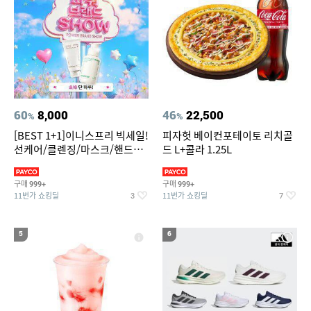
60
8,000
46
22,500
%
%
[BEST 1+1]이니스프리 빅세일!
피자헛 베이컨포테이토 리치골
선케어/클렌징/마스크/핸드크
드 L+콜라 1.25L
림/레티놀/PDRN/비타C/그린
구매
구매
999+
999+
11번가 쇼킹딜
11번가 쇼킹딜
3
7
5
6