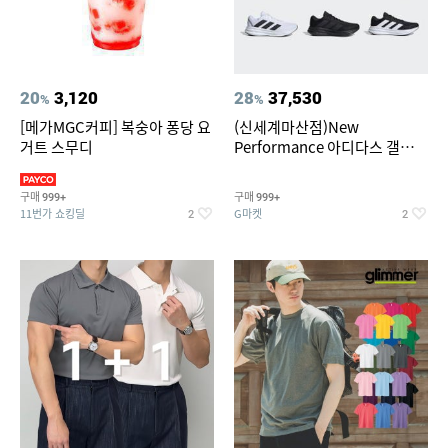
20
3,120
28
37,530
%
%
[메가MGC커피] 복숭아 퐁당 요
(신세계마산점)New
거트 스무디
Performance 아디다스 갤럭시
런 7종 택 1
구매
구매
999+
999+
11번가 쇼킹딜
G마켓
2
2