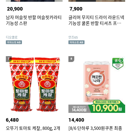
20,900
7,900
남자 머슬핏 반팔 머슬핏카라티
글리머 무지티 드라이 라운드넥
기능성 스판
기능성 쿨론 반팔 티셔츠 프린트
스타 (남녀공용, 빅사이즈)
디오클로
안즈65
7
8
6,480
14,400
오뚜기 토마토 케챂, 800g, 2개
[8/6 단하루 3,500원쿠폰 최종