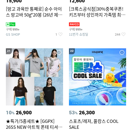
15,900
12,600
[망고 과육만 통째로] 순수 아이
[크록스공식점]30%중복쿠폰!
스 망고바 50g*20봉 (26년 제
키즈부터 성인까지 가족템 최대
조)
혜택가 찬스
구매
구매
999+
999+
GS SHOP
11번가 쇼킹딜
1
244
21
22
10
26,900
53
26,300
%
%
★특가/5종세트★ [GGPX]
스포츠/레저, 풀캉스 COOL
26SS NEW 아트웍 폰테 티셔츠
SALE