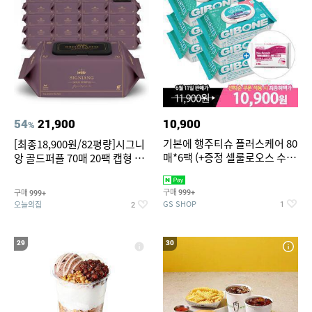
54
21,900
10,900
%
기본에 행주티슈 플러스케어 80
[최종18,900원/82평량]시그니
매*6팩 (+증정 셀룰로오스 수세
앙 골드퍼플 70매 20팩 캡형 아
미 2매)
기물티슈
구매
구매
999+
999+
GS SHOP
오늘의집
1
2
29
30