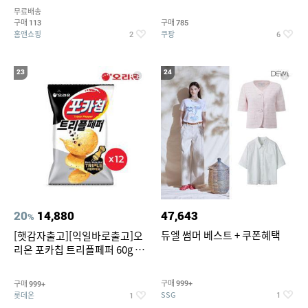
5종 GX262F0501TS
무료배송
구매
구매
113
785
홈앤쇼핑
쿠팡
2
6
23
24
20
14,880
47,643
%
듀엘 썸머 베스트 + 쿠폰혜택
[햇감자출고][익일바로출고]오
리온 포카칩 트리플페퍼 60g 12
개
구매
구매
999+
999+
SSG
롯데온
1
1