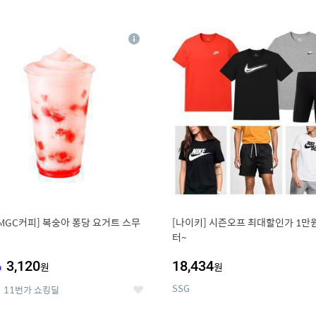
0
11
상
세
MGC커피] 복숭아 퐁당 요거트 스무
[나이키] 시즌오프 최대할인가 1만
터~
%
3,120
18,434
원
원
SSG
11번가 쇼킹딜
좋
아
요