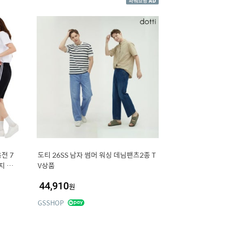
전 7
도티 26SS 남자 썸머 워싱 데님팬츠2종 T
지 학
V상품
44,910
원
GSSHOP