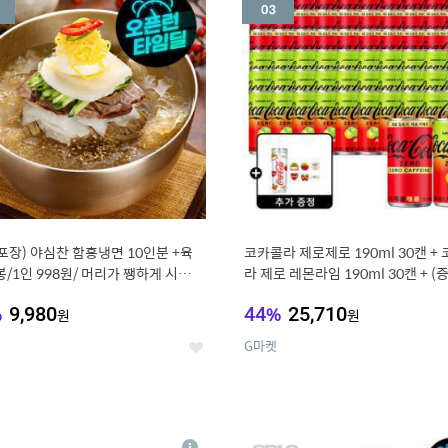
세
포장) 야심찬 함흥냉면 10인분 +육
코카콜라 제로제로 190ml 30캔 +
봉/1인 998원/ 머리가 쨍하게 시원한
라 제로 레몬라임 190ml 30캔 + (
드컵+스티커 세트
%
9,980
44
%
25,710
원
원
G마켓
좋
아
요
7