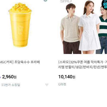
상
세
MGC커피] 초당옥수수 프라페
(스파오)32%쿠폰 여름 막차특가·
리템 반팔티/냉감/반바지/린넨/맨투
랙스/가디건 외 ~74%OFF
%
2,960
10,140
원
원
G마켓
11번가 쇼킹딜
좋
아
요