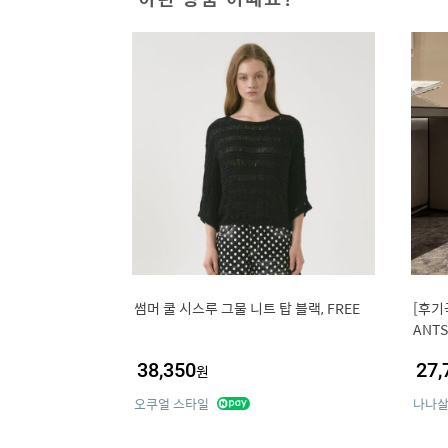
썸머 쿨 시스루 그물 니트 탑 블랙, FREE
[후기
ANT
한
38,350
27,
원
오쿠얼 스타일
나나