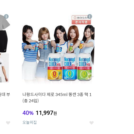
12
상
상
세
세
원대 부
나랑드사이다 제로 345ml 뚱캔 3종 택 1
(총 24입)
40
%
11,997
원
오늘의집
좋
좋
아
아
요
요