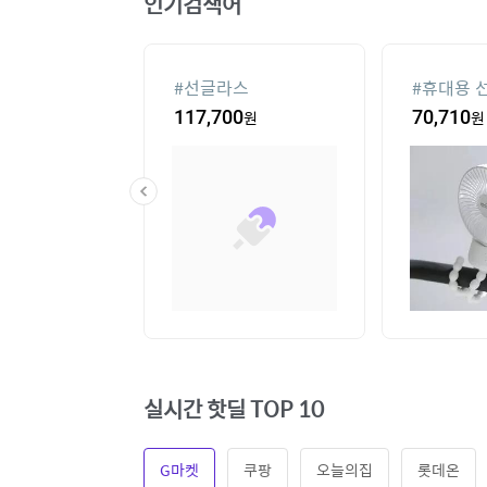
인기검색어
컨
#
선글라스
#
휴대용 
20
원
117,700
원
70,710
원
실시간 핫딜 TOP 10
G마켓
쿠팡
오늘의집
롯데온