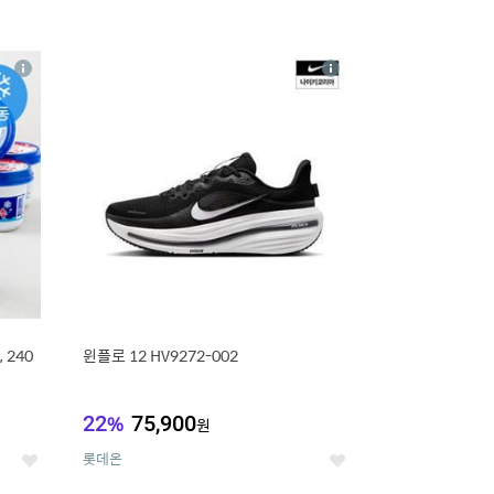
16
상
상
세
세
 240
윈플로 12 HV9272-002
22
%
75,900
원
롯데온
좋
좋
아
아