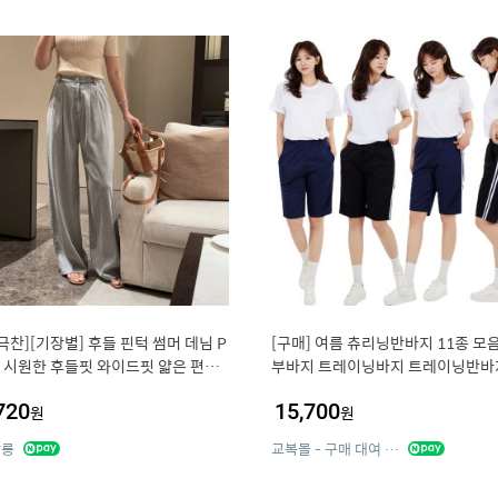
극찬][기장별] 후들 핀턱 썸머 데님 P
[구매] 여름 츄리닝반바지 11종 모음
S 시원한 후들핏 와이드핏 얇은 편안
부바지 트레이닝바지 트레이닝반바
생복 운동복
720
15,700
원
원
살롱
교복몰 - 구매 대여 제작