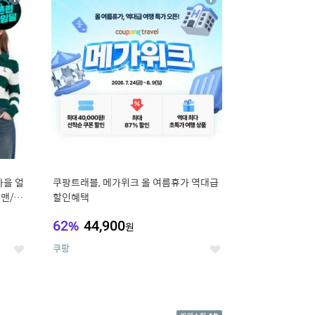
상
상
세
세
가을 얼
쿠팡트래블, 메가위크 올 여름휴가 역대급
맨/슬
할인혜택
62
%
44,900
원
쿠팡
좋
좋
아
아
요
요