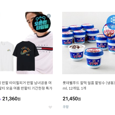
4
15
상
세
 반팔 타미힐피거 반팔 남녀공용 여
롯데웰푸드 찰떡 일품 팥빙수 (냉동),
팔티 모음 여름 반팔티 기간한정 특가
ml, 12개입, 1개
%
21,360
21,450
원
원
쿠팡
좋
아