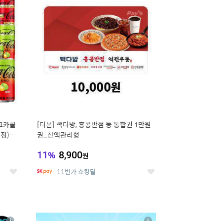
세
세
 코카콜
[더본] 빽다방, 홍콩반점 등 통합권 1만원
증정) 콜
권_잔액관리형
11
%
8,900
원
11번가 쇼킹딜
좋
좋
아
아
요
요
8