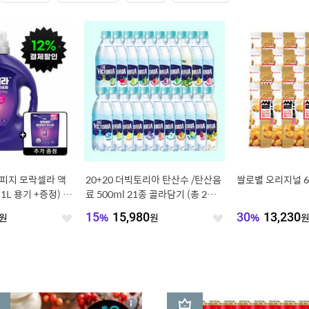
)피지 모락셀라 액
20+20 더빅토리아 탄산수 /탄산음
쌀로별 오리지널 62
1L 용기 +증정) 부
료 500ml 21종 골라담기 (총 2박
스/분리배송)
원
15
%
15,980
원
30
%
13,230
좋
좋
아
아
요
요
3
상