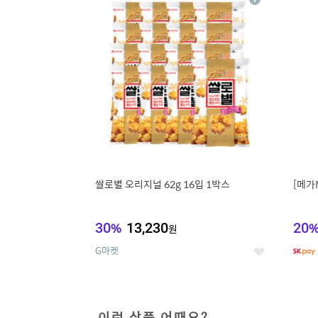
상
세
쌀로별 오리지널 62g 16입 1박스
[메가
30
%
13,230
20
원
G마켓
좋
아
요
이런 상품 어때요?