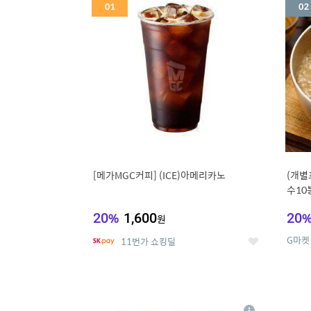
세
[메가MGC커피] (ICE)아메리카노
(개별
수10
냉면
20
%
1,600
20
원
G마켓
11번가 쇼킹딜
좋
아
요
5
6