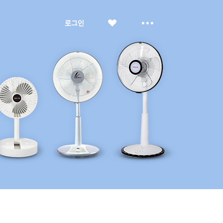
좋
더
로그인
아
보
요
기