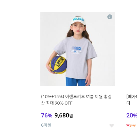
9
1
상
세
(10%+15%) 이랜드키즈 여름 이월 총결
[메가
산 최대 90% OFF
디
76
%
9,680
20
원
G마켓
좋
아
요