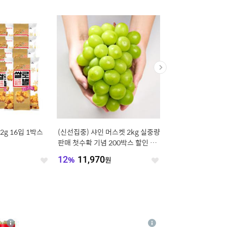
g 16입 1박스
(신선집중) 샤인 머스켓 2kg 실중량
(개별포장) 야심찬 함
판매 첫수확 기념 200박스 할인 이
분 +육수10봉/1인 99
벤트 탱글탱글 달콤한 망고포도
쨍하게 시원한 냉면
원
12
%
11,970
원
20
%
9,980
원
좋
좋
아
아
요
요
4
상
상