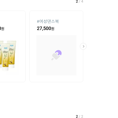
2
/
4
#
여성댄스복
#
가정용 인형
0
원
27,500
원
435,400
원
2
/
2