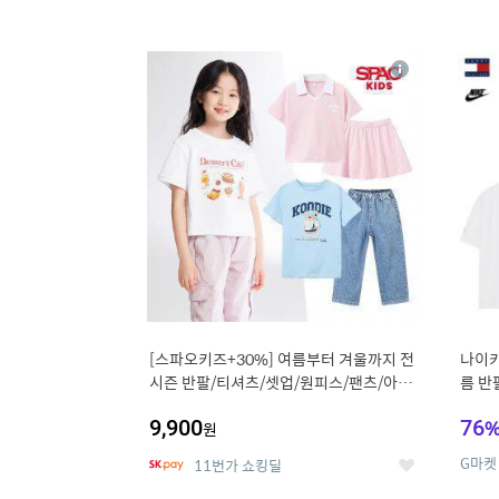
13
1
상
세
[스파오키즈+30%] 여름부터 겨울까지 전
나이키
시즌 반팔/티셔츠/셋업/원피스/팬츠/아우
름 반
트 外
9,900
76
원
G마켓
11번가 쇼킹딜
좋
아