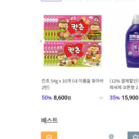
 특대과 10과
칸쵸 54g x 10개 (내 이름을 찾아라
(12% 결제할인
0~230g 페루
2탄)
체세제 코튼향 2.
스터 코튼향 3p
50
원
50
%
8,600
원
35
%
15,900
좋
좋
아
아
요
요
베스트
1
2
상