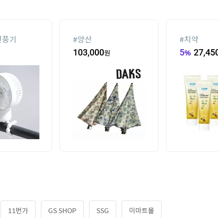
선풍기
#
양산
#
치약
103,000
원
5
%
27,45
11번가
GS SHOP
SSG
이마트몰