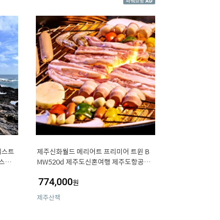
넥스트
제주신화월드 메리어트 프리미어 트윈 B
스펜
MW520d 제주도신혼여행 제주도항공권
예약 제주도티켓예매 제주비치콘도
774,000
원
제주산책