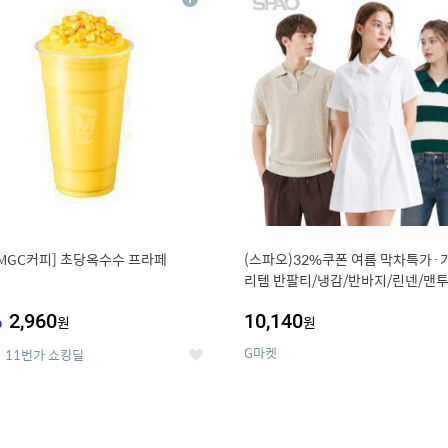
상
세
MGC커피] 초당옥수수 프라페
(스파오)32%쿠폰 여름 막차특가·
리템 반팔티/냉감/반바지/린넨/맨투
랙스/가디건 외 ~74%OFF
%
2,960
10,140
원
원
G마켓
11번가 쇼킹딜
좋
아
요