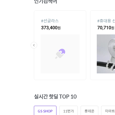
인기검색어
컨
#
선글라스
#
휴대용 
28,330
원
373,400
원
70,710
원
실시간 핫딜 TOP 10
GS SHOP
11번가
롯데온
이마트