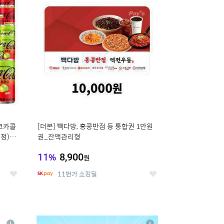
세
세
 코카콜
[더본] 빽다방, 홍콩반점 등 통합권 1만원
증정) 콜
권_잔액관리형
11
%
8,900
원
11번가 쇼킹딜
좋
좋
아
아
요
요
8