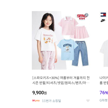
13
1
상
세
[스파오키즈+30%] 여름부터 겨울까지 전
나이키
시즌 반팔/티셔츠/셋업/원피스/팬츠/아우
름 반
트 外
9,900
76
원
G마켓
11번가 쇼킹딜
좋
아