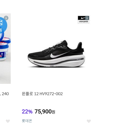
16
상
상
세
세
 240
윈플로 12 HV9272-002
22
%
75,900
원
롯데온
좋
좋
아
아