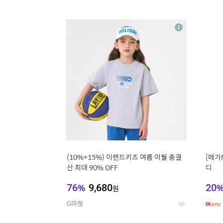
9
1
상
세
(10%+15%) 이랜드키즈 여름 이월 총결
[메가
산 최대 90% OFF
디
76
%
9,680
20
원
G마켓
좋
아
요