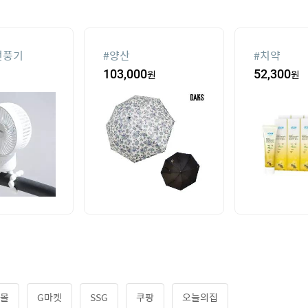
선풍기
#
양산
#
치약
103,000
원
52,300
원
몰
G마켓
SSG
쿠팡
오늘의집