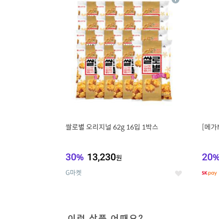
상
세
쌀로별 오리지널 62g 16입 1박스
[메가
30
%
13,230
20
원
G마켓
좋
아
요
이런 상품 어때요?