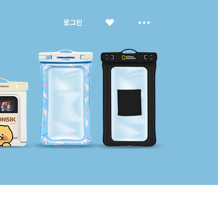
좋
더
로그인
아
보
요
기