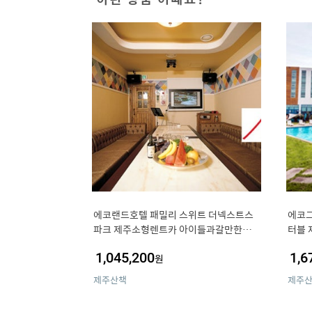
에코랜드호텔 패밀리 스위트 더넥스트스
에코그
파크 제주소형렌트카 아이들과갈만한곳
터블 
제주도싼항공권 제주도관광상품권
제주
1,045,200
1,6
원
제주산책
제주