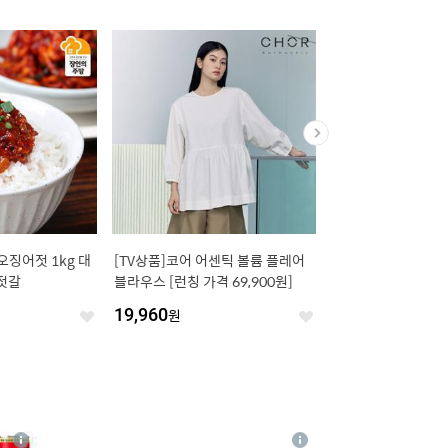
징어젓 1kg 대
[TV상품]코어 어센틱 볼륨 플레어
[TV상품]텐업 남녀공
젓갈
블라우스 [런칭 가격 69,900원]
블러 티셔츠 7종
19,960
원
39,900
원
좋
좋
아
아
요
요
4
상
상