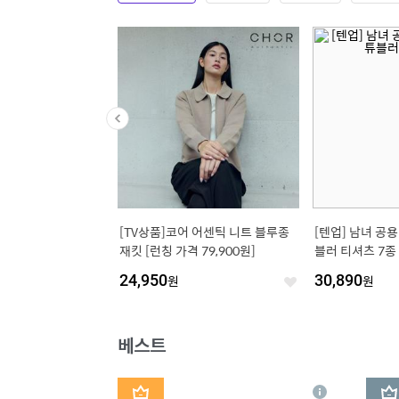
단독물량/최저가]블레미
[TV상품]코어 어센틱 니트 블루종
[텐업] 남녀 공용
세럼(잡티 로즈 세럼) 20
재킷 [런칭 가격 79,900원]
블러 티셔츠 7종
 (사용기한 2027-04-
24,950
원
30,890
원
좋
좋
아
아
요
요
베스트
1
2
상