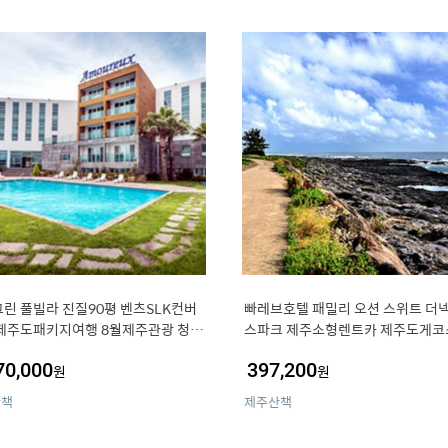
린 풀빌라 진질90평 벤츠SLK컨버
빠레브호텔 패밀리 오션 스위트 더
제주도패키지여행 8월제주관광 청주
스파크 제주소형렌트카 제주도게코
도 제주랜트숙박
션 8월초제주 제주에어카텔싼곳
70,000
397,200
원
원
산책
제주산책