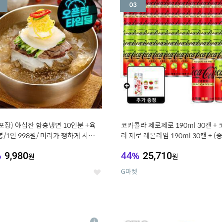
세
포장) 야심찬 함흥냉면 10인분 +육
코카콜라 제로제로 190ml 30캔 +
봉/1인 998원/ 머리가 쨍하게 시원한
라 제로 레몬라임 190ml 30캔 + (
드컵+스티커 세트
%
9,980
44
%
25,710
원
원
G마켓
좋
아
요
7