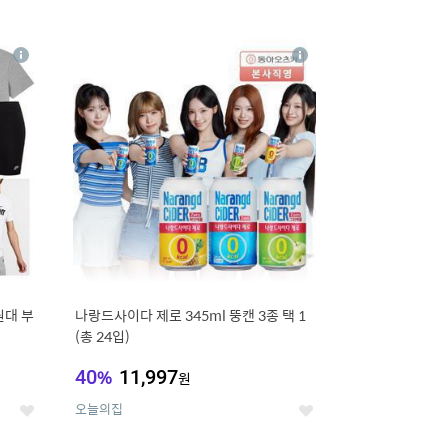
12
상
상
세
세
원대 부
나랑드사이다 제로 345ml 뚱캔 3종 택 1
(총 24입)
40
%
11,997
원
오늘의집
좋
좋
아
아
요
요