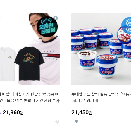
4
15
상
세
 반팔 타미힐피거 반팔 남녀공용 여
롯데웰푸드 찰떡 일품 팥빙수 (냉동),
팔티 모음 여름 반팔티 기간한정 특가
ml, 12개입, 1개
%
21,360
21,450
원
원
쿠팡
좋
아