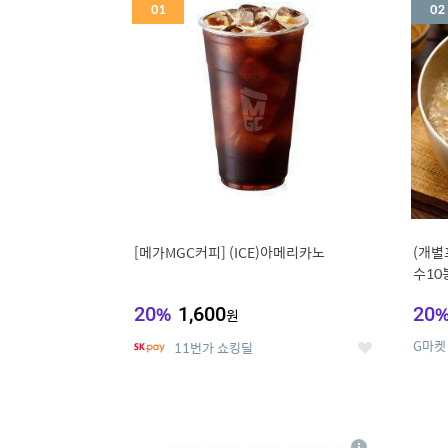
세
[메가MGC커피] (ICE)아메리카노
(개별
수10
냉면
20
%
1,600
20
원
G마켓
11번가 쇼킹딜
좋
아
요
5
6