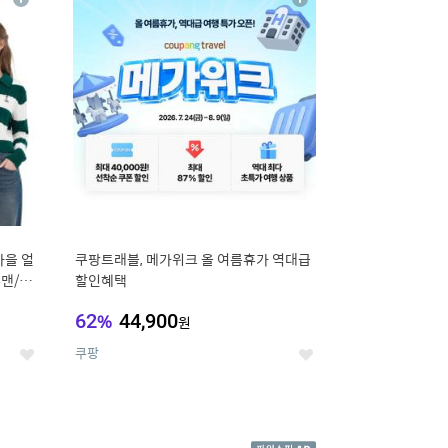
상
상
세
세
가을 얼
쿠팡트래블, 메가위크 올 여름휴가 역대급
맨/슬
할인혜택
62
%
44,900
원
쿠팡
좋
좋
아
아
요
요