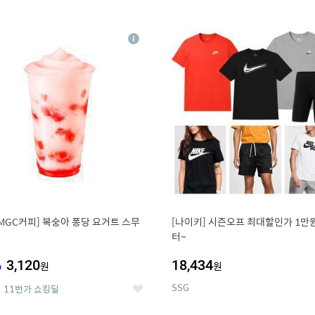
0
11
상
세
MGC커피] 복숭아 퐁당 요거트 스무
[나이키] 시즌오프 최대할인가 1만
터~
%
3,120
18,434
원
원
SSG
11번가 쇼킹딜
좋
아
요