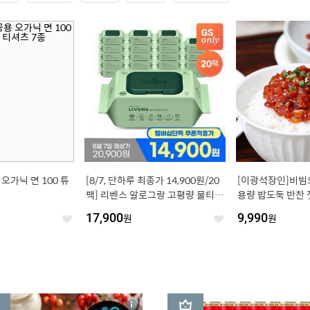
 오가닉 면 100 튜
[8/7, 단하루 최종가 14,900원/20
[이광석장인]비빔오
팩] 리벤스 알로그랑 고평량 물티슈
용량 밥도둑 반찬 
70매x20팩
17,900
원
9,990
원
좋
좋
아
아
요
요
3
상