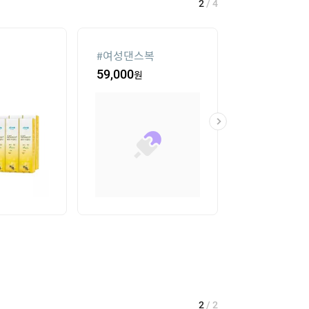
2
/
4
#
여성댄스복
#
가정용 인형
59,000
원
341,100
원
2
/
2