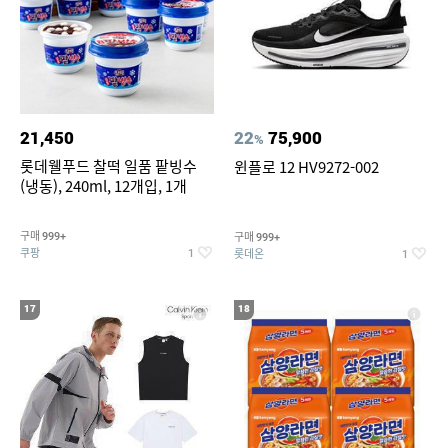
21,450
22
75,900
%
롯데웰푸드 찰떡 일품 팥빙수
윈플로 12 HV9272-002
(냉동), 240ml, 12개입, 1개
구매
구매
999+
999+
쿠팡
롯데온
1
1
17
18