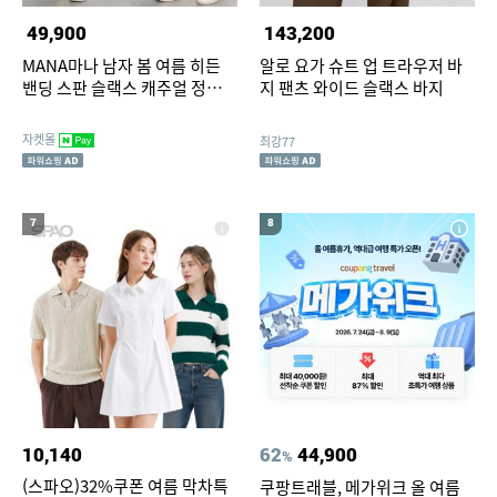
49,900
143,200
MANA마나 남자 봄 여름 히든
알로 요가 슈트 업 트라우저 바
밴딩 스판 슬랙스 캐주얼 정장
지 팬츠 와이드 슬랙스 바지
남성 바지
자켓몰
최강77
7
8
10,140
62
44,900
%
(스파오)32%쿠폰 여름 막차특
쿠팡트래블, 메가위크 올 여름