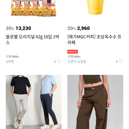
30
13,230
20
2,960
%
%
쌀로별 오리지널 62g 16입 1박
[메가MGC커피] 초당옥수수 프
스
라페
구매
구매
999+
999+
G마켓
11번가 쇼킹딜
2
4