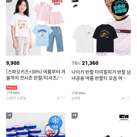
9,900
76
21,360
%
[스파오키즈+30%] 여름부터 겨
나이키 반팔 타미힐피거 반팔 남
울까지 전시즌 반팔/티셔츠/셋
녀공용 여름 반팔티 모음 여름
업/원피스/팬츠/아우트 外
반팔티 기간한정 특가
구매
구매
999+
999+
11번가 쇼킹딜
G마켓
8
17
15
16