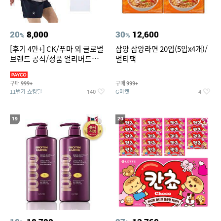
20
8,000
30
12,600
%
%
[후기 4만+] CK/푸마 외 글로벌
삼양 삼양라면 20입(5입x4개)/
브랜드 공식/정품 얼리버드
멀티팩
~94%
구매
구매
999+
999+
11번가 쇼킹딜
G마켓
140
4
19
20