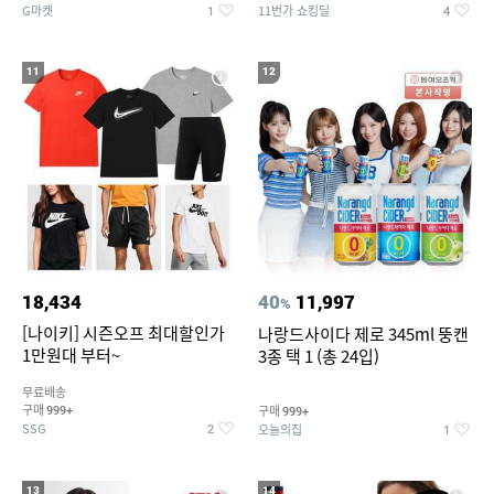
G마켓
11번가 쇼킹딜
1
4
11
12
18,434
40
11,997
%
[나이키] 시즌오프 최대할인가
나랑드사이다 제로 345ml 뚱캔
1만원대 부터~
3종 택 1 (총 24입)
무료배송
구매
구매
999+
999+
SSG
오늘의집
2
1
13
14