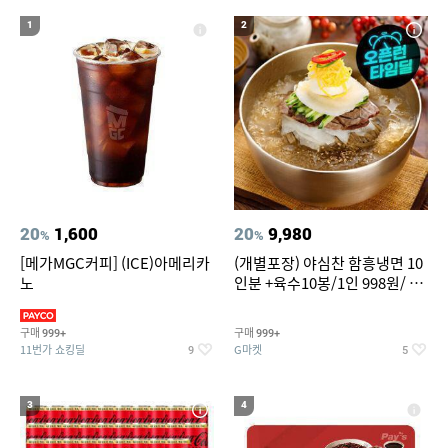
20
성인용세발자전거중고
1
2
20
1,600
20
9,980
%
%
[메가MGC커피] (ICE)아메리카
(개별포장) 야심찬 함흥냉면 10
노
인분 +육수10봉/1인 998원/ 머
리가 쨍하게 시원한 냉면
구매
구매
999+
999+
11번가 쇼킹딜
G마켓
9
5
3
4