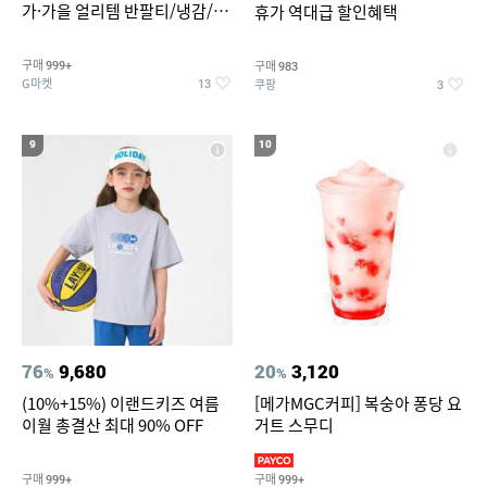
가·가을 얼리템 반팔티/냉감/반
휴가 역대급 할인혜택
바지/린넨/맨투맨/슬랙스/가디
건 외 ~74%OFF
구매
구매
999+
983
G마켓
쿠팡
13
3
9
10
76
9,680
20
3,120
%
%
(10%+15%) 이랜드키즈 여름
[메가MGC커피] 복숭아 퐁당 요
이월 총결산 최대 90% OFF
거트 스무디
구매
구매
999+
999+