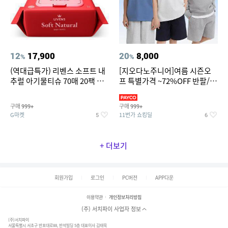
12
17,900
20
8,000
%
%
(역대급특가) 리벤스 소프트 내
[지오다노주니어]여름 시즌오
추럴 아기물티슈 70매 20팩 캡
프 특별가격 ~72%OFF 반팔/반
형 / 70gsm 고평량
바지/기능성 등
구매
구매
999+
999+
G마켓
11번가 쇼킹딜
5
6
+ 더보기
회원가입
로그인
PC버전
APP다운
이용약관
개인정보처리방침
(주) 서치파이 사업자 정보
(주)서치파이
서울특별시 서초구 반포대로88, 반석빌딩 5층 대표이사 김태묵