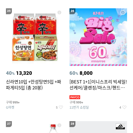
25
26
40
13,320
60
8,000
%
%
신라면10입 +안성탕면5입 +짜
[BEST 1+1]이니스프리 빅세일!
파게티5입 (총 20봉)
선케어/클렌징/마스크/핸드크
림/레티놀/PDRN/비타C/그린
구매
구매
999+
999+
G마켓
11번가 쇼킹딜
5
4
27
28