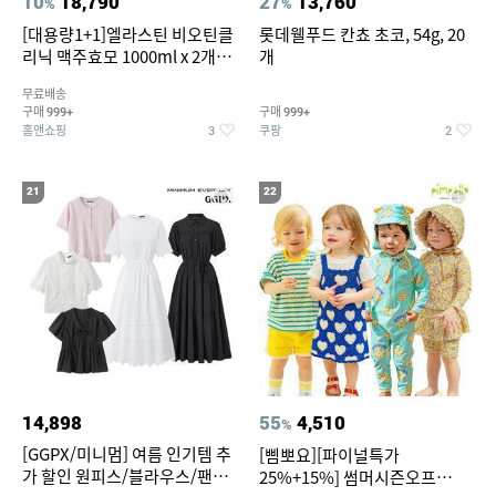
10
18,790
27
13,760
%
%
[대용량1+1]엘라스틴 비오틴클
롯데웰푸드 칸쵸 초코, 54g, 20
리닉 맥주효모 1000ml x 2개
개
(샴푸/컨디셔너 택1)
무료배송
구매
구매
999+
999+
홈앤쇼핑
쿠팡
3
2
21
22
14,898
55
4,510
%
[GGPX/미니멈] 여름 인기템 추
[삠뽀요][파이널특가
가 할인 원피스/블라우스/팬츠
25%+15%] 썸머시즌오프