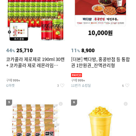
44
25,710
11
8,900
%
%
코카콜라 제로제로 190ml 30캔
[더본] 빽다방, 홍콩반점 등 통합
+ 코카콜라 제로 레몬라임
권 1만원권_잔액관리형
190ml 30캔 + (증정) 콜드컵+스
티커 세트
구매
구매
999+
999+
G마켓
11번가 쇼킹딜
3
6
5
6