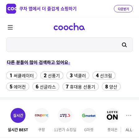
쿠차 앱에서 더 즐겁게 쇼핑하기
다운받기
다른 분들이 많이 검색하고 있어요
1
2
3
4
써큘레이터
선풍기
넥쿨러
선크림
5
6
7
8
에어컨
선글라스
휴대용 선풍기
양산
9
10
11
치약
여성댄스복
가정용 인형뽑기기계
12
13
팔찌부자재
여자라인 댄스복
실시간
14
15
16
롯데월드 자유이용권
라인댄스옷
엄마옷
실시간 BEST
쿠팡
11번가 쇼킹딜
G마켓
롯데온
ALL
마이리
17
18
19
엘칸토
kfc
슬리퍼