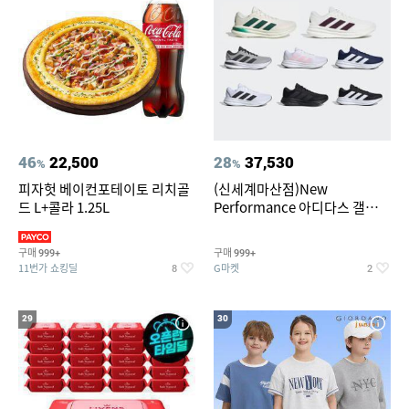
46
22,500
28
37,530
%
%
피자헛 베이컨포테이토 리치골
(신세계마산점)New
드 L+콜라 1.25L
Performance 아디다스 갤럭시
런 7종 택 1
구매
구매
999+
999+
11번가 쇼킹딜
G마켓
8
2
29
30