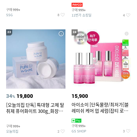
~
3,390원~/상하복/래쉬가드/수
영복/티셔츠/
구매
구매
999+
999+
SSG
11번가 쇼킹딜
8
4
23
24
34
19,800
15,900
%
아이소이 [단독물량/최저가]블
[오늘의집 단독] 특대형 고체 탈
레미쉬 케어 업 세럼(잡티 로즈
취제 퓨어화이트 300g_화장실
세럼) 20ml 더블기획 (사용기한
탈취제 담배냄새제거 거실탈취
2027-04-24)
구매
구매
999+
999+
GS SHOP
오늘의집
3
2