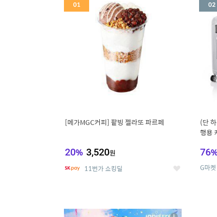
세
[메가MGC커피] 팥빙 젤라또 파르페
(단 하
행용 
리어가
20
%
3,520
76
원
G마켓
11번가 쇼킹딜
좋
아
요
5
6