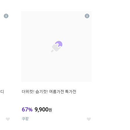
12
상
상
세
세
무디
더위컷! 습기컷! 여름가전 특가전
67
%
9,900
원
쿠팡
좋
좋
아
아
요
요