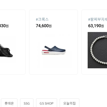
#
크록스
#
팔찌부자
330
원
74,600
원
63,190
원
롯데온
SSG
GS SHOP
오늘의집