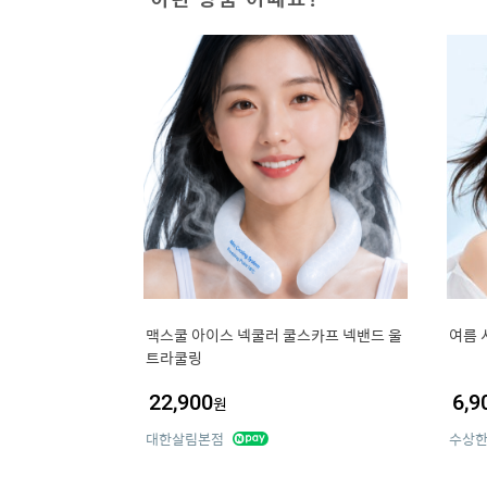
맥스쿨 아이스 넥쿨러 쿨스카프 넥밴드 울
여름 
트라쿨링
22,900
6,9
원
대한살림본점
수상한