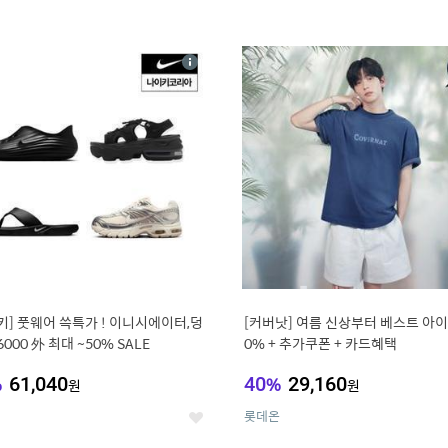
4
15
상
세
키] 풋웨어 쓱특가 ! 이니시에이터,덩
[커버낫] 여름 신상부터 베스트 아이템 ~
6000 外 최대 ~50% SALE
0% + 추가쿠폰 + 카드혜택
%
61,040
40
%
29,160
원
원
롯데온
좋
아