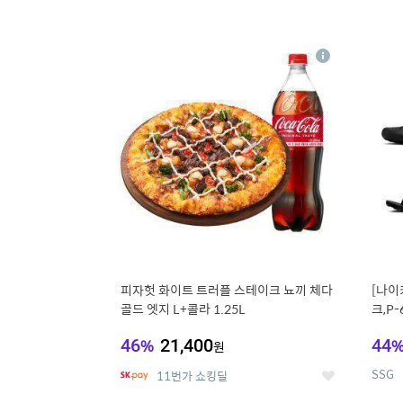
13
1
상
세
피자헛 화이트 트러플 스테이크 뇨끼 체다
[나이
골드 엣지 L+콜라 1.25L
크,P-
46
%
21,400
44
원
SSG
11번가 쇼킹딜
좋
아