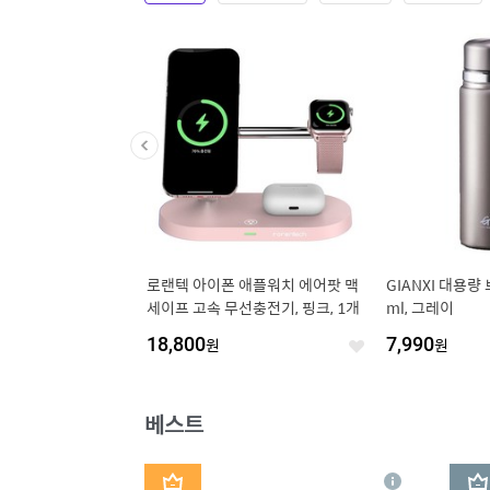
플라워 슬림 카드지갑
로랜텍 아이폰 애플워치 에어팟 맥
GIANXI 대용량 
세이프 고속 무선충전기, 핑크, 1개
ml, 그레이
18,800
원
7,990
원
좋
좋
아
아
요
요
베스트
1
2
상