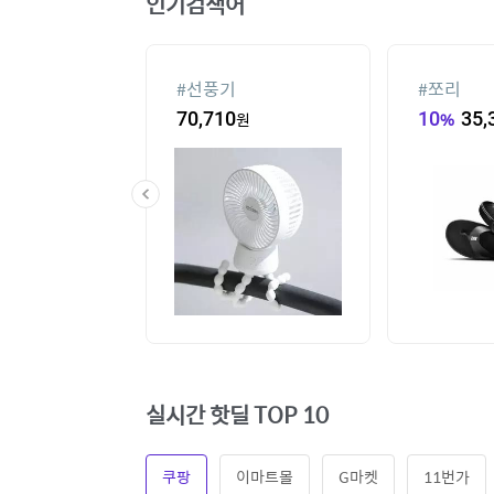
인기검색어
#
선풍기
#
쪼리
60
원
70,710
원
10
%
35,
실시간 핫딜 TOP 10
쿠팡
이마트몰
G마켓
11번가