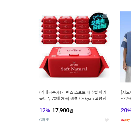
9
1
상
세
(역대급특가) 리벤스 소프트 내추럴 아기
[지오
물티슈 70매 20팩 캡형 / 70gsm 고평량
~72
12
%
17,900
20
원
G마켓
좋
아
요