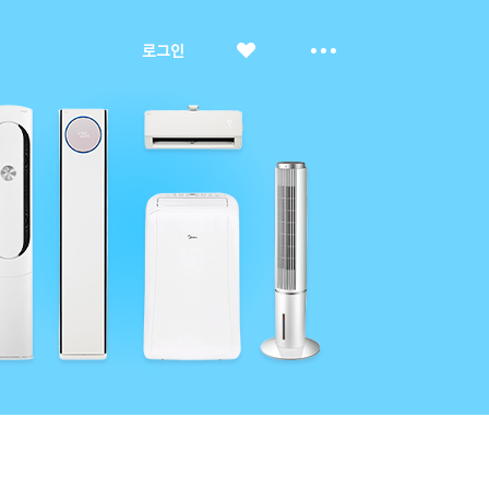
좋
더
로그인
아
보
요
기