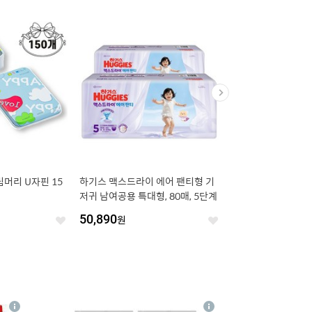
림머리 U자핀 15
하기스 맥스드라이 에어 팬티형 기
더블하트 소프트터치 
저귀 남여공용 특대형, 80매, 5단계
꼭지, M(3개월부터), 
50,890
원
15,100
원
좋
좋
아
아
요
요
4
상
상