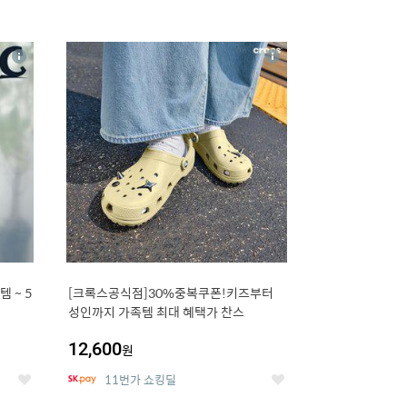
16
상
상
세
세
 5
[크록스공식점]30%중복쿠폰!키즈부터
성인까지 가족템 최대 혜택가 찬스
12,600
원
11번가 쇼킹딜
좋
좋
아
아