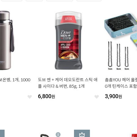
보온병, 1개, 1000
도브 멘 + 케어 데오도란트 스틱 애
촘촘YOU 헤어 올
플 사이다 & 버번, 85g, 1개
0개 틴케이스 포함
6,800
원
3,900
원
좋
좋
아
아
요
요
3
상