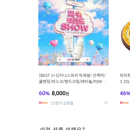
상
세
[BEST 1+1]이니스프리 빅세일! 선케어/
피자헛
클렌징/마스크/핸드크림/레티놀/PDRN/
1.25
비타C/그린
60
%
8,000
46
원
11번가 쇼킹딜
좋
아
요
이런 상품 어때요?