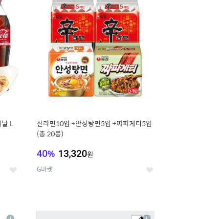
세
세
널 L
신라면10입 +안성탕면5입 +짜파게티5입
(총 20봉)
40
%
13,320
원
G마켓
좋
좋
아
아
요
요
8