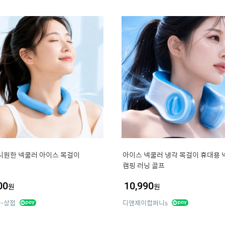
시원한 넥쿨러 아이스 목걸이
아이스 넥쿨러 냉각 목걸이 휴대용 
캠핑 러닝 골프
00
10,990
원
원
-상점
디앤제이컴퍼니s