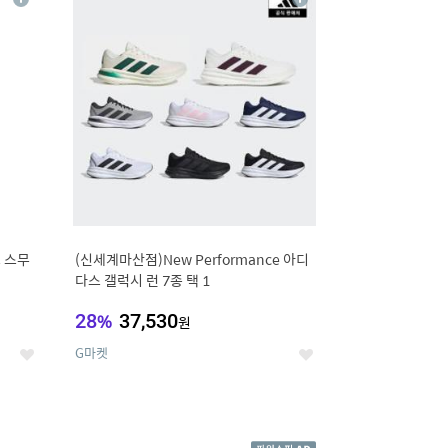
상
상
세
세
 스무
(신세계마산점)New Performance 아디
다스 갤럭시 런 7종 택 1
28
%
37,530
원
G마켓
좋
좋
아
아
요
요