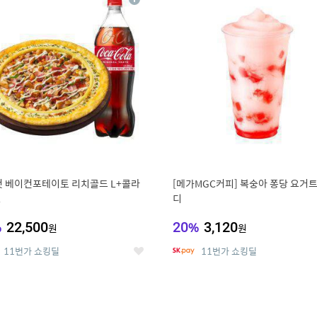
상
세
 베이컨포테이토 리치골드 L+콜라
[메가MGC커피] 복숭아 퐁당 요거트
L
디
%
22,500
20
%
3,120
원
원
11번가 쇼킹딜
11번가 쇼킹딜
좋
아
요