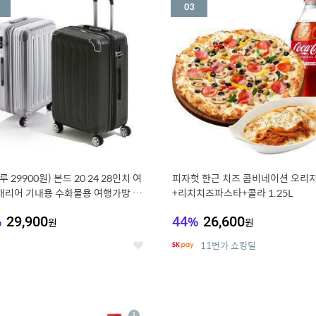
세
루 29900원) 본드 20 24 28인치 여
피자헛 한근 치즈 콤비네이션 오리지
캐리어 기내용 수화물용 여행가방 케
+리치치즈파스타+콜라 1.25L
방 (20%쿠폰)
%
29,900
44
%
26,600
원
원
11번가 쇼킹딜
좋
아
요
7