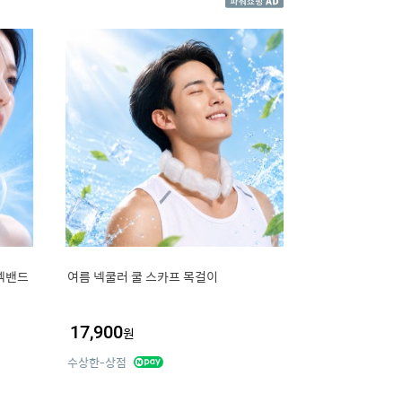
넥밴드
여름 넥쿨러 쿨 스카프 목걸이
17,900
원
수상한-상점