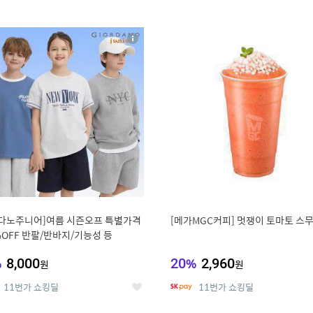
0
11
상
세
다노주니어]여름 시즌오프 특별가격
[메가MGC커피] 멋쟁이 토마토 스
%OFF 반팔/반바지/기능성 등
%
8,000
20
%
2,960
원
원
11번가 쇼킹딜
11번가 쇼킹딜
좋
아
요