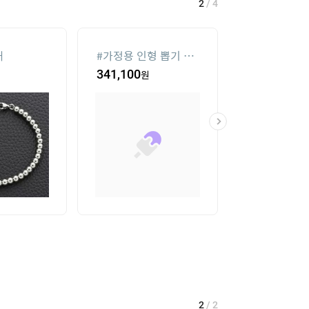
2
/
4
재
#
가정용 인형 뽑기 기
#
메가박스
계
341,100
원
19
%
34,000
2
/
2