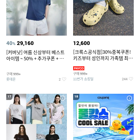
40
29,160
12,600
%
[크록스공식점]30%중복쿠폰!
[커버낫] 여름 신상부터 베스트
키즈부터 성인까지 가족템 최대
아이템 ~ 50% + 추가쿠폰 + 카
혜택가 찬스
드혜택
구매
구매
999+
999+
11번가 쇼킹딜
롯데온
244
2
17
18