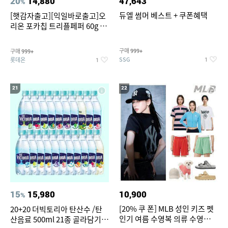
20
14,880
47,643
%
듀엘 썸머 베스트 + 쿠폰혜택
[햇감자출고][익일바로출고]오
리온 포카칩 트리플페퍼 60g 12
개
구매
구매
999+
999+
SSG
롯데온
1
1
21
22
15
15,980
10,900
%
[20% 쿠 폰] MLB 성인 키즈 펫
20+20 더빅토리아 탄산수 /탄
인기 여름 수영복 의류 수영복
산음료 500ml 21종 골라담기