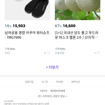
16
15,903
67
16,600
%
%
남여공용 경량 아쿠아 워터슈즈
[1+1] 국내산 당도 좋고 부드러
- 7MG7696
운 머스크 멜론 2수 / 산지직송 x
농협선별
구매
구매
999+
999+
SSG
오늘의집
3
1
+ 더보기
회원가입
로그인
PC버전
APP다운
이용약관
개인정보처리방침
(주) 서치파이 사업자 정보
(주)서치파이
서울특별시 서초구 반포대로88, 반석빌딩 5층 대표이사 김태묵