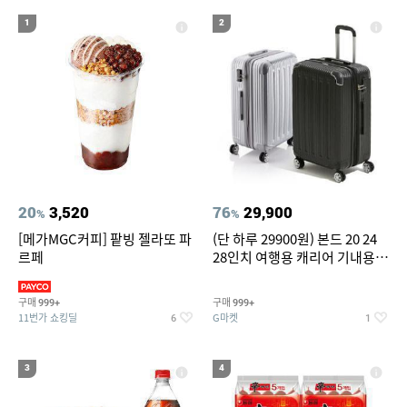
19
20
compactflash
성인용세발자전거중고
1
2
20
3,520
76
29,900
%
%
[메가MGC커피] 팥빙 젤라또 파
(단 하루 29900원) 본드 20 24
르페
28인치 여행용 캐리어 기내용
수화물용 여행가방 케리어가방
(20%쿠폰)
구매
구매
999+
999+
11번가 쇼킹딜
G마켓
6
1
3
4