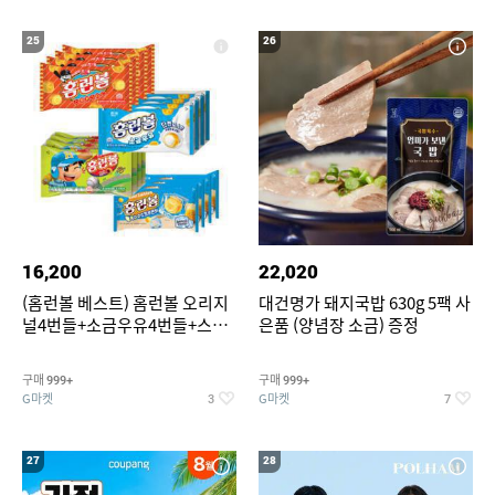
25
26
16,200
22,020
(홈런볼 베스트) 홈런볼 오리지
대건명가 돼지국밥 630g 5팩 사
널4번들+소금우유4번들+스윗
은품 (양념장 소금) 증정
커스타드4번들+옥수수 소프트
콘맛4번들
구매
구매
999+
999+
G마켓
G마켓
3
7
27
28