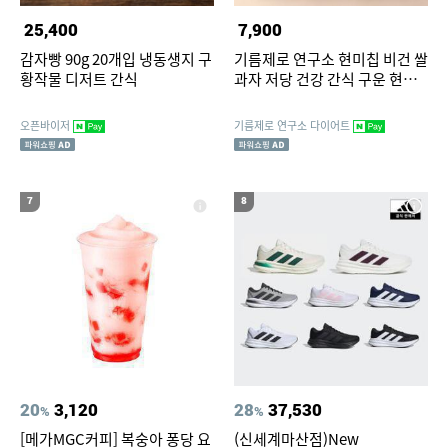
25,400
7,900
감자빵 90g 20개입 냉동생지 구
기름제로 연구소 현미칩 비건 쌀
황작물 디저트 간식
과자 저당 건강 간식 구운 현미
과자 국산 60g, 5개
오픈바이저
기름제로 연구소 다이어트
7
8
20
3,120
28
37,530
%
%
[메가MGC커피] 복숭아 퐁당 요
(신세계마산점)New