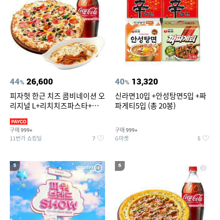
44
26,600
40
13,320
%
%
피자헛 한근 치즈 콤비네이션 오
신라면10입 +안성탕면5입 +짜
리지널 L+리치치즈파스타+콜
파게티5입 (총 20봉)
라 1.25L
구매
구매
999+
999+
11번가 쇼킹딜
G마켓
7
5
5
6