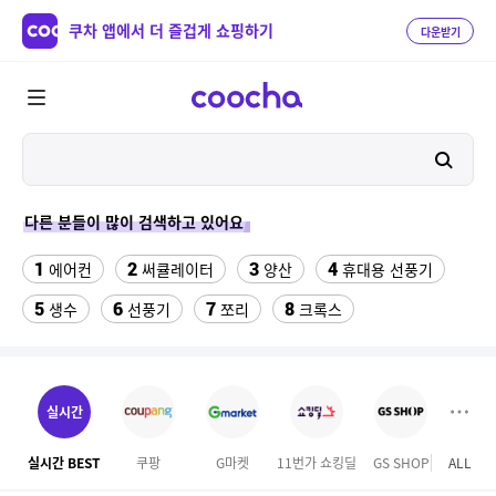
쿠차 앱에서 더 즐겁게 쇼핑하기
다운받기
다른 분들이 많이 검색하고 있어요
1
2
3
4
에어컨
써큘레이터
양산
휴대용 선풍기
5
6
7
8
생수
선풍기
쪼리
크록스
9
10
11
팔찌부자재
가정용 인형 뽑기 기계
메가박스
12
13
여자라인 댄스복
래쉬가드 티셔츠
실시간
14
15
다이소C타입 to HDMI 미러링 케이블
대나무돗자리
실시간 BEST
쿠팡
G마켓
11번가 쇼킹딜
GS SHOP
ALL
롯데
16
17
18
포켓몬 카드
뱀부3겹대나무화장지
가디건