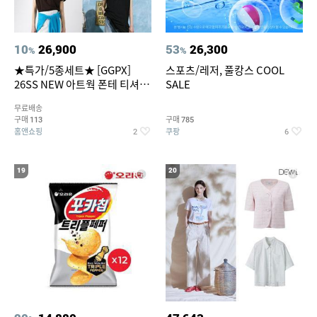
10
26,900
53
26,300
%
%
★특가/5종세트★ [GGPX]
스포츠/레저, 풀캉스 COOL
26SS NEW 아트웍 폰테 티셔츠
SALE
5종 GX262F0501TS
무료배송
구매
구매
113
785
홈앤쇼핑
쿠팡
2
6
19
20