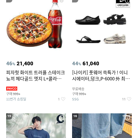
46
21,400
44
61,040
%
%
피자헛 화이트 트러플 스테이크
[나이키] 풋웨어 쓱특가 ! 이니
뇨끼 체다골드 엣지 L+콜라
시에이터,덩크,P-6000 外 최대
1.25L
~50% SALE
무료배송
구매
구매
999+
999+
11번가 쇼킹딜
SSG
1
11
15
16