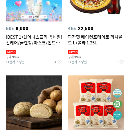
60
8,000
46
22,500
%
%
[BEST 1+1]이니스프리 빅세일!
피자헛 베이컨포테이토 리치골
선케어/클렌징/마스크/핸드크
드 L+콜라 1.25L
림/레티놀/PDRN/비타C/그린
구매
구매
999+
999+
11번가 쇼킹딜
11번가 쇼킹딜
4
8