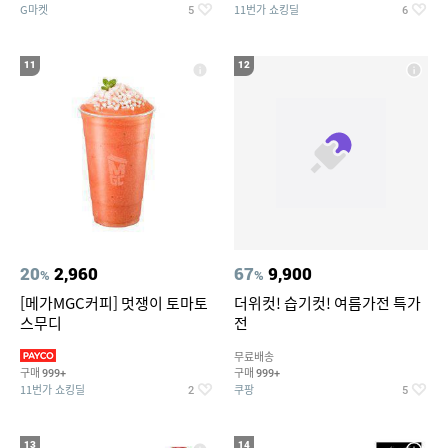
G마켓
11번가 쇼킹딜
5
6
11
12
20
2,960
67
9,900
%
%
[메가MGC커피] 멋쟁이 토마토
더위컷! 습기컷! 여름가전 특가
스무디
전
무료배송
구매
구매
999+
999+
11번가 쇼킹딜
쿠팡
2
5
13
14