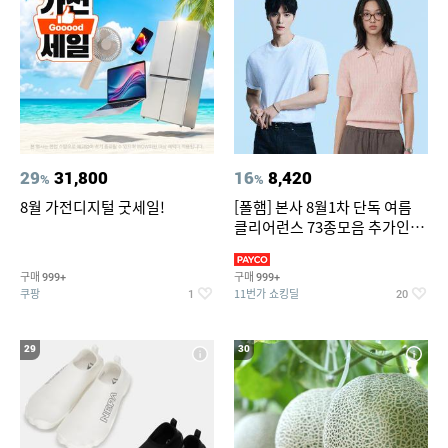
29
31,800
16
8,420
%
%
8월 가전디지털 굿세일!
[폴햄] 본사 8월1차 단독 여름
클리어런스 73종모음 추가인하
최대 83%OFF
구매
구매
999+
999+
쿠팡
11번가 쇼킹딜
1
20
29
30