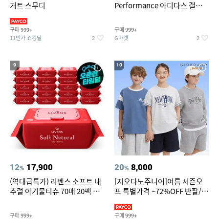
거트 스무디
Performance 아디다스 갤럭시
런 7종 택 1
구매
구매
999+
999+
11번가 쇼킹딜
G마켓
2
2
9
10
12
17,900
20
8,000
%
%
(역대급특가) 리벤스 소프트 내
[지오다노주니어]여름 시즌오
추럴 아기물티슈 70매 20팩 캡
프 특별가격 ~72%OFF 반팔/반
형 / 70gsm 고평량
바지/기능성 등
구매
구매
999+
999+