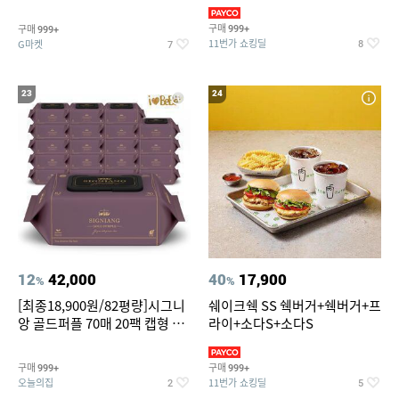
슈즈 베스트 제품 파격전
(총 2박스/분리배송)
구매
구매
999+
999+
11번가 쇼킹딜
G마켓
8
7
23
24
12
42,000
40
17,900
%
%
[최종18,900원/82평량]시그니
쉐이크쉑 SS 쉑버거+쉑버거+프
앙 골드퍼플 70매 20팩 캡형 아
라이+소다S+소다S
기물티슈
구매
구매
999+
999+
오늘의집
11번가 쇼킹딜
2
5