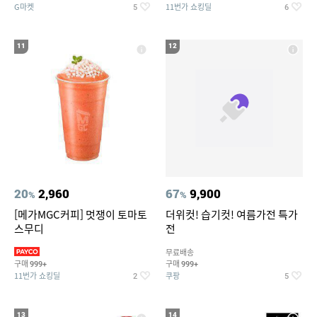
G마켓
11번가 쇼킹딜
5
6
11
12
20
2,960
67
9,900
%
%
[메가MGC커피] 멋쟁이 토마토
더위컷! 습기컷! 여름가전 특가
스무디
전
무료배송
구매
구매
999+
999+
11번가 쇼킹딜
쿠팡
2
5
13
14