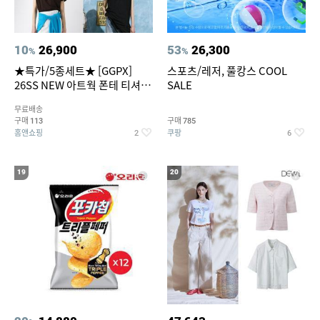
10
26,900
53
26,300
%
%
★특가/5종세트★ [GGPX]
스포츠/레저, 풀캉스 COOL
26SS NEW 아트웍 폰테 티셔츠
SALE
5종 GX262F0501TS
무료배송
구매
구매
113
785
홈앤쇼핑
쿠팡
2
6
19
20