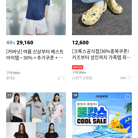
40
29,160
12,600
%
[크록스공식점]30%중복쿠폰!
[커버낫] 여름 신상부터 베스트
키즈부터 성인까지 가족템 최대
아이템 ~ 50% + 추가쿠폰 + 카
혜택가 찬스
드혜택
구매
구매
999+
999+
11번가 쇼킹딜
롯데온
244
2
17
18