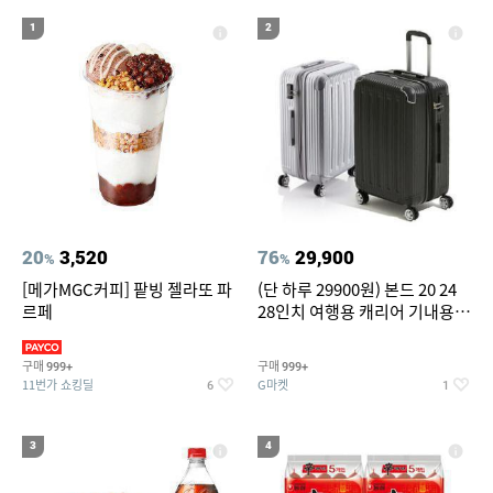
19
20
compactflash
성인용세발자전거중고
1
2
20
3,520
76
29,900
%
%
[메가MGC커피] 팥빙 젤라또 파
(단 하루 29900원) 본드 20 24
르페
28인치 여행용 캐리어 기내용
수화물용 여행가방 케리어가방
(20%쿠폰)
구매
구매
999+
999+
11번가 쇼킹딜
G마켓
6
1
3
4