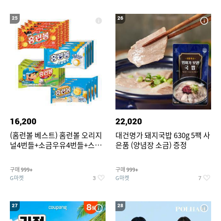
25
26
16,200
22,020
(홈런볼 베스트) 홈런볼 오리지
대건명가 돼지국밥 630g 5팩 사
널4번들+소금우유4번들+스윗
은품 (양념장 소금) 증정
커스타드4번들+옥수수 소프트
콘맛4번들
구매
구매
999+
999+
G마켓
G마켓
3
7
27
28