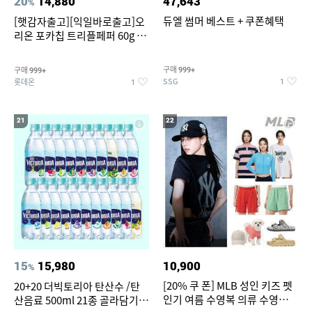
20
14,880
47,643
%
듀엘 썸머 베스트 + 쿠폰혜택
[햇감자출고][익일바로출고]오
리온 포카칩 트리플페퍼 60g 12
개
구매
구매
999+
999+
SSG
롯데온
1
1
21
22
15
15,980
10,900
%
[20% 쿠 폰] MLB 성인 키즈 펫
20+20 더빅토리아 탄산수 /탄
인기 여름 수영복 의류 수영복
산음료 500ml 21종 골라담기