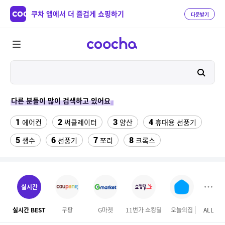
쿠차 앱에서 더 즐겁게 쇼핑하기
다운받기
다른 분들이 많이 검색하고 있어요
1
2
3
4
에어컨
써큘레이터
양산
휴대용 선풍기
5
6
7
8
생수
선풍기
쪼리
크록스
9
10
11
팔찌부자재
가정용 인형 뽑기 기계
메가박스
12
13
여자라인 댄스복
래쉬가드 티셔츠
실시간
14
15
다이소C타입 to HDMI 미러링 케이블
대나무돗자리
실시간 BEST
쿠팡
G마켓
11번가 쇼킹딜
오늘의집
ALL
GS S
16
17
18
포켓몬 카드
뱀부3겹대나무화장지
가디건