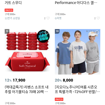
거트 스무디
Performance 아디다스 갤럭시
런 7종 택 1
구매
구매
999+
999+
11번가 쇼킹딜
G마켓
2
2
9
10
12
17,900
20
8,000
%
%
(역대급특가) 리벤스 소프트 내
[지오다노주니어]여름 시즌오
추럴 아기물티슈 70매 20팩 캡
프 특별가격 ~72%OFF 반팔/반
형 / 70gsm 고평량
바지/기능성 등
구매
구매
999+
999+