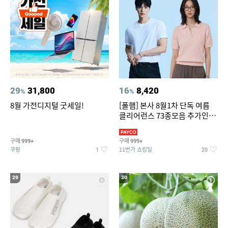
29
31,800
16
8,420
%
%
8월 가전디지털 굿세일!
[폴햄] 본사 8월1차 단독 여름
클리어런스 73종모음 추가인하
최대 83%OFF
구매
구매
999+
999+
쿠팡
11번가 쇼킹딜
1
20
29
30