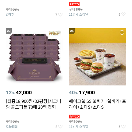
슈즈 베스트 제품 파격전
(총 2박스/분리배송)
구매
구매
999+
999+
11번가 쇼킹딜
G마켓
8
7
23
24
12
42,000
40
17,900
%
%
[최종18,900원/82평량]시그니
쉐이크쉑 SS 쉑버거+쉑버거+프
앙 골드퍼플 70매 20팩 캡형 아
라이+소다S+소다S
기물티슈
구매
구매
999+
999+
오늘의집
11번가 쇼킹딜
2
5