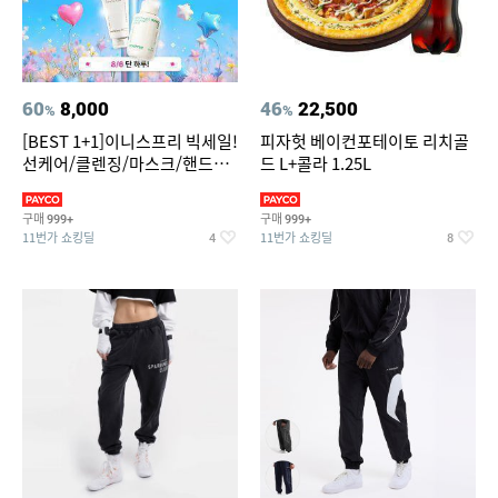
60
8,000
46
22,500
%
%
[BEST 1+1]이니스프리 빅세일!
피자헛 베이컨포테이토 리치골
선케어/클렌징/마스크/핸드크
드 L+콜라 1.25L
림/레티놀/PDRN/비타C/그린
구매
구매
999+
999+
11번가 쇼킹딜
11번가 쇼킹딜
4
8