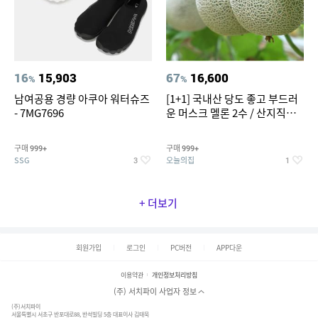
16
15,903
67
16,600
%
%
남여공용 경량 아쿠아 워터슈즈
[1+1] 국내산 당도 좋고 부드러
- 7MG7696
운 머스크 멜론 2수 / 산지직송 x
농협선별
구매
구매
999+
999+
SSG
오늘의집
3
1
+ 더보기
회원가입
로그인
PC버전
APP다운
이용약관
개인정보처리방침
(주) 서치파이 사업자 정보
(주)서치파이
서울특별시 서초구 반포대로88, 반석빌딩 5층 대표이사 김태묵