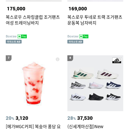
175,000
169,000
복스로우 스파링클럽 조거팬츠
복스로우 투네로 트랙 조거팬츠
여성 트레이닝바지
운동복 남자바지
Boxraw
Boxraw
7
8
20
3,120
28
37,530
%
%
[메가MGC커피] 복숭아 퐁당 요
(신세계마산점)New