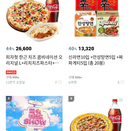
44
26,600
40
13,320
%
%
피자헛 한근 치즈 콤비네이션 오
신라면10입 +안성탕면5입 +짜
리지널 L+리치치즈파스타+콜
파게티5입 (총 20봉)
라 1.25L
구매
구매
999+
999+
11번가 쇼킹딜
G마켓
7
5
5
6