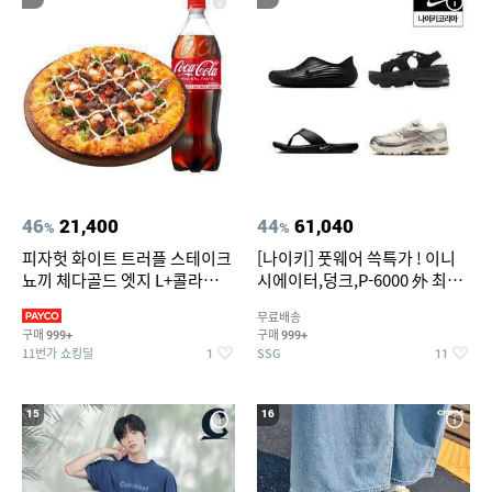
46
21,400
44
61,040
%
%
피자헛 화이트 트러플 스테이크
[나이키] 풋웨어 쓱특가 ! 이니
뇨끼 체다골드 엣지 L+콜라
시에이터,덩크,P-6000 外 최대
1.25L
~50% SALE
무료배송
구매
구매
999+
999+
11번가 쇼킹딜
SSG
1
11
15
16