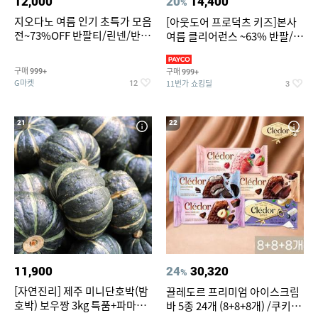
12,000
20
14,400
%
지오다노 여름 인기 초특가 모음
[아웃도어 프로덕츠 키즈]본사
전~73%OFF 반팔티/린넨/반바
여름 클리어런스 ~63% 반팔/반
지 외
바지/수영복
구매
구매
999+
999+
G마켓
11번가 쇼킹딜
12
3
21
22
11,900
24
30,320
%
[자연진리] 제주 미니단호박(밤
끌레도르 프리미엄 아이스크림
호박) 보우짱 3kg 특품+파마산
바 5종 24개 (8+8+8개) /쿠키앤