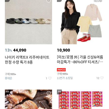
13
44,090
10,900
%
[미쏘/로엠 外] 가을 신상&여름
나이키 리액트X 리주버네이트
마감특가 ~86%OFF 티셔츠/슬
한정 수량 특가 8종
랙스/원피스/니트/블라우스
구매
구매
999+
999+
11번가 쇼킹딜
롯데온
12
1
15
16