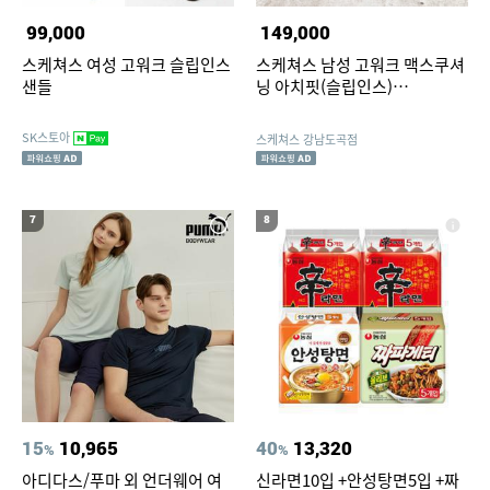
99,000
149,000
스케쳐스 여성 고워크 슬립인스
스케쳐스 남성 고워크 맥스쿠셔
샌들
닝 아치핏(슬립인스)
SP0MWCGX071
SK스토아
스케쳐스 강남도곡점
7
8
15
10,965
40
13,320
%
%
아디다스/푸마 외 언더웨어 여
신라면10입 +안성탕면5입 +짜