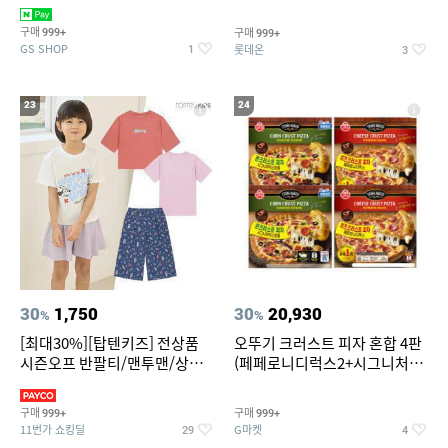
치즈 증정
크림/베리믹스/헤이즐넛초코
구매
구매
999+
999+
GS SHOP
롯데온
1
3
23
24
30
1,750
30
20,930
%
%
[최대30%][탑텐키즈] 전상품
오뚜기 크러스트 피자 혼합 4판
시즌오프 반팔티/맨투맨/상하
(페페로니디럭스2+시그니처익
복/레깅스 외 100종
스트림2)
구매
구매
999+
999+
11번가 쇼킹딜
G마켓
29
4