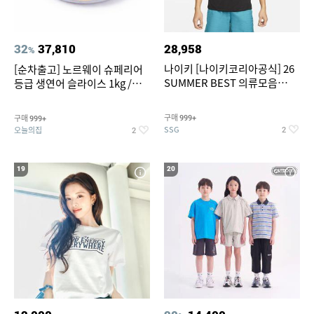
32
37,810
28,958
%
나이키 [나이키코리아공식] 26
[순차출고] 노르웨이 슈페리어
SUMMER BEST 의류모음
등급 생연어 슬라이스 1kg /
~55% SALE
500g / 300g 항공직송
구매
구매
999+
999+
SSG
오늘의집
2
2
19
20