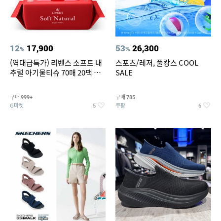
12
17,900
53
26,300
%
%
(역대급특가) 리벤스 소프트 내
스포츠/레저, 풀캉스 COOL
추럴 아기물티슈 70매 20팩 캡
SALE
형 / 70gsm 고평량
구매
구매
999+
785
G마켓
쿠팡
5
6