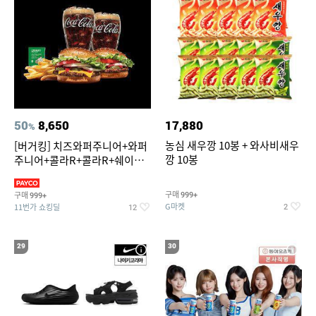
50
8,650
17,880
%
농심 새우깡 10봉 + 와사비새우
[버거킹] 치즈와퍼주니어+와퍼
깡 10봉
주니어+콜라R+콜라R+쉐이킹
프라이 스윗어니언
구매
구매
999+
999+
G마켓
11번가 쇼킹딜
2
12
29
30