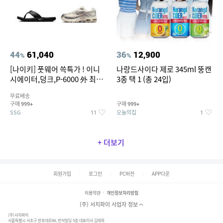
44
61,040
36
12,900
%
%
[나이키] 풋웨어 쓱특가 ! 이니
나랑드사이다 제로 345ml 뚱캔
시에이터,덩크,P-6000 外 최대
3종 택 1 (총 24입)
~50% SALE
무료배송
구매
구매
999+
999+
SSG
오늘의집
11
1
+ 더보기
회원가입
로그인
PC버전
APP다운
이용약관
개인정보처리방침
(주) 서치파이 사업자 정보
(주)서치파이
서울특별시 서초구 반포대로88, 반석빌딩 5층 대표이사 김태묵