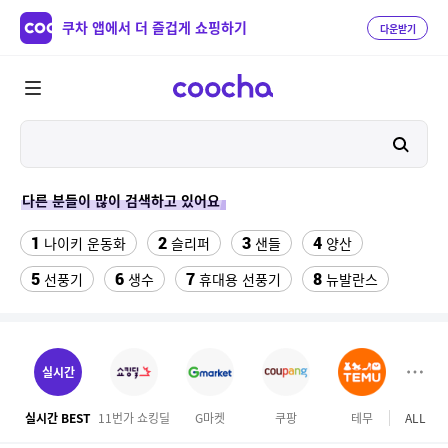
쿠차 앱에서 더 즐겁게 쇼핑하기
다운받기
다른 분들이 많이 검색하고 있어요
1
2
3
4
나이키 운동화
슬리퍼
샌들
양산
5
6
7
8
선풍기
생수
휴대용 선풍기
뉴발란스
9
10
11
팔찌부자재
침대 매트리스 퀸
여자 등산화
12
13
14
중고김치냉장고
gw6422
여자라인 댄스복
실시간
15
16
링티 가루
롯데시네마
실시간 BEST
11번가 쇼킹딜
G마켓
쿠팡
테무
ALL
롯데
17
18
올록담 올리브3 1500mg 24포 2개
맘스터치