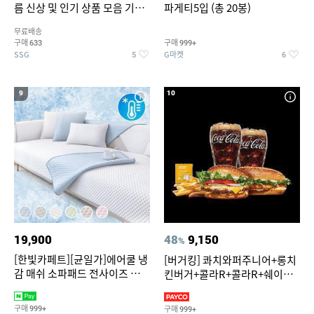
름 신상 및 인기 상품 모음 기획
파게티5입 (총 20봉)
전 최대 77% SALE
무료배송
구매
구매
633
999+
SSG
G마켓
5
6
9
10
19,900
48
9,150
%
[한빛카페트][균일가]에어쿨 냉
[버거킹] 콰치와퍼주니어+롱치
감 매쉬 소파패드 전사이즈 균일
킨버거+콜라R+콜라R+쉐이킹
가
프라이 구운갈릭
구매
구매
999+
999+