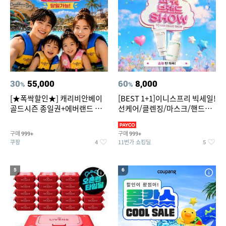
30
55,000
60
8,000
%
%
[★폭싹할인★] 캐리비안베이
[BEST 1+1]이니스프리 빅세일!
골드시즌 종일권+에버랜드 오
선케어/클렌징/마스크/핸드크
후권 대소공통
림/레티놀/PDRN/비타C/그린
구매
구매
999+
999+
쿠팡
11번가 쇼킹딜
4
5
5
6