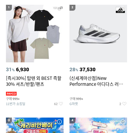
19
20
베스킨라빈스
수향미쌀10kg
1
2
31
6,930
28
37,530
%
%
[즉시30%] 탑텐 외 BEST 즉할
(신세계마산점)New
30% 셔츠/반팔/팬츠
Performance 아디다스 러닝화
듀라모 SL2
구매
구매
999+
999+
11번가 쇼킹딜
G마켓
62
2
3
4