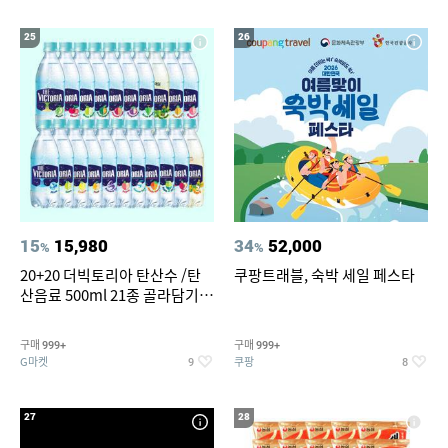
25
26
15
15,980
34
52,000
%
%
20+20 더빅토리아 탄산수 /탄
쿠팡트래블, 숙박 세일 페스타
산음료 500ml 21종 골라담기
(총 2박스/분리배송)
구매
구매
999+
999+
G마켓
쿠팡
9
8
27
28