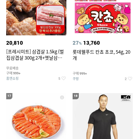
20,810
27
13,760
%
[프레시미트] 삼겹살 1.5kg (벌
롯데웰푸드 칸쵸 초코, 54g, 20
집삼겹살 300g 2개+옛날삼겹살
개
300g 2개+벌집삼겹살300g한
무료배송
팩 추가증정)
구매
구매
999+
999+
홈앤쇼핑
쿠팡
5
2
17
18