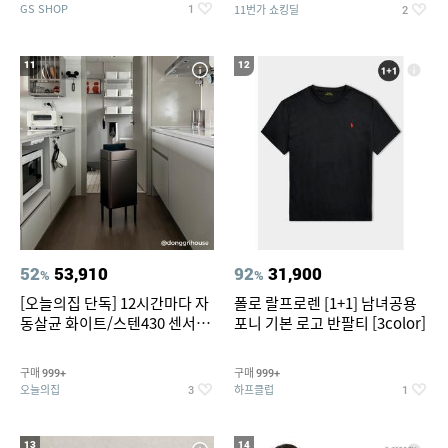
GS SHOP
11번가 쇼킹딜
1
2
11
12
52
53,910
92
31,900
%
%
[오늘의집 단독] 12시간마다 자
폴로 랄프로렌 [1+1] 남녀공용
동살균 화이트/스텐430 센서휴
포니 기본 로고 반팔티 [3color]
지통 20L/30L
구매
구매
999+
999+
오늘의집
하프클럽
3
1
13
14