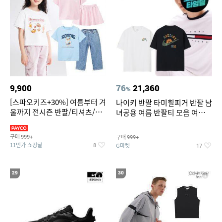
9,900
76
21,360
%
[스파오키즈+30%] 여름부터 겨
나이키 반팔 타미힐피거 반팔 남
울까지 전시즌 반팔/티셔츠/셋
녀공용 여름 반팔티 모음 여름
업/원피스/팬츠/아우트 外
반팔티 기간한정 특가
구매
구매
999+
999+
11번가 쇼킹딜
G마켓
8
17
29
30