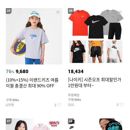
25
26
76
9,680
18,434
%
[나이키] 시즌오프 최대할인가
(10%+15%) 이랜드키즈 여름
1만원대 부터~
이월 총결산 최대 90% OFF
무료배송
구매
구매
999+
999+
SSG
G마켓
2
2
27
28