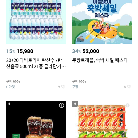
15
15,980
34
52,000
%
%
20+20 더빅토리아 탄산수 /탄
쿠팡트래블, 숙박 세일 페스타
산음료 500ml 21종 골라담기
(총 2박스/분리배송)
구매
구매
999+
999+
G마켓
쿠팡
9
8
5
6