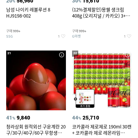
20
56,960
30
15,610
%
%
남성 나이키 레볼루션 8
(12%결제할인)몽쉘 생크림
HJ9198-002
408g (오리지널 / 카카오) 3+1
개
구매
구매
999+
999+
SSG
G마켓
1
1
21
22
41
9,840
44
25,710
%
%
청라상회 원적외선 구운계란 20
코카콜라 제로제로 190ml 30캔
구/30구/40구/60구 무항생제
+ 코카콜라 제로 레몬라임