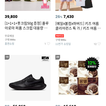
39,800
26
7,430
%
[1+1+1+풋크림50g 증정] 플루
[예일x볼컴x하버드] 키즈 여름
아로마 퍼퓸 스크럽 대용량 바디
클리어런스 특 가 / 키즈 여름 수
워시 1000ml
영복 반팔티 반바지 스
무료배송
구매
구매
999+
999+
홈앤쇼핑
11번가 쇼킹딜
1
12
19
20