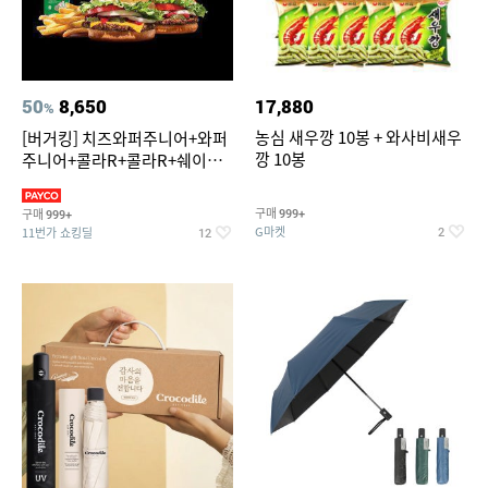
50
8,650
17,880
%
농심 새우깡 10봉 + 와사비새우
[버거킹] 치즈와퍼주니어+와퍼
깡 10봉
주니어+콜라R+콜라R+쉐이킹
프라이 스윗어니언
구매
구매
999+
999+
G마켓
11번가 쇼킹딜
2
12