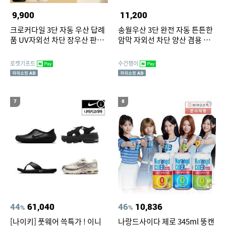
9,900
11,200
크로커다일 3단 자동 우산 답례
송월우산 3단 완전 자동 튼튼한
품 UV자외선 차단 장우산 판촉
암막 자외선 차단 양산 겸용 경
물
량 우산
로켓기프트
수건쟁이
7
8
44
61,040
46
10,836
%
%
[나이키] 풋웨어 쓱특가 ! 이니
나랑드사이다 제로 345ml 뚱캔