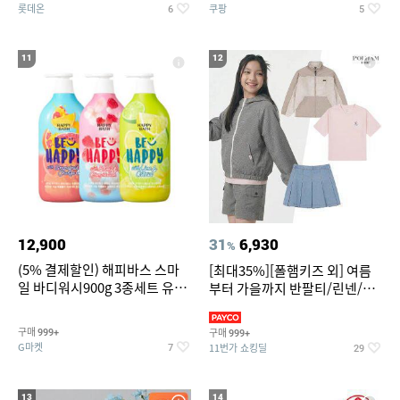
롯데온
쿠팡
6
5
11
12
12,900
31
6,930
%
(5% 결제할인) 해피바스 스마
[최대35%][폴햄키즈 외] 여름
일 바디워시900g 3종세트 유
부터 가을까지 반팔티/린넨/맨
자/체리/자몽
투맨/가디건/팬츠 외 100종
구매
구매
999+
999+
G마켓
11번가 쇼킹딜
7
29
13
14