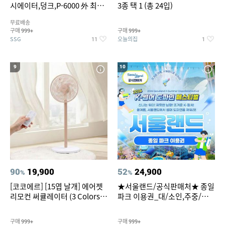
시에이터,덩크,P-6000 外 최대
3종 택 1 (총 24입)
~50% SALE
무료배송
구매
구매
999+
999+
SSG
오늘의집
11
1
9
10
90
19,900
52
24,900
%
%
[코코에르] [15엽 날개] 에어젯
★서울랜드/공식판매처★ 종일
리모컨 써큘레이터 (3 Colors
파크 이용권_대/소인,주중/주
택1)
말 공통
구매
구매
999+
999+