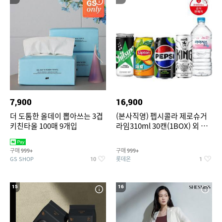
7,900
16,900
더 도톰한 올데이 뽑아쓰는 3겹
(본사직영) 펩시콜라 제로슈거
키친타올 100매 9개입
라임310ml 30캔(1BOX) 외 롯
데칠성BEST
구매
구매
999+
999+
GS SHOP
롯데온
10
1
15
16