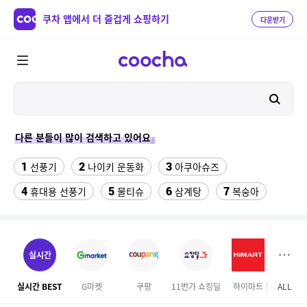
쿠차 앱에서 더 즐겁게 쇼핑하기
다운받기
다른 분들이 많이 검색하고 있어요
1
2
3
선풍기
나이키 운동화
아쿠아슈즈
4
5
6
7
휴대용 선풍기
물티슈
삼계탕
복숭아
8
9
10
이동식 에어컨
샌들
수향미쌀10kg특등급
11
12
13
서울랜드 자유이용권
여성 댄스복
팔찌부자재
실시간
14
15
16
엄마옷
이비스 용산
디오션리조트
실시간 BEST
G마켓
쿠팡
11번가 쇼킹딜
하이마트
ALL
하프
17
18
하이원 워터월드
테프론 테이프