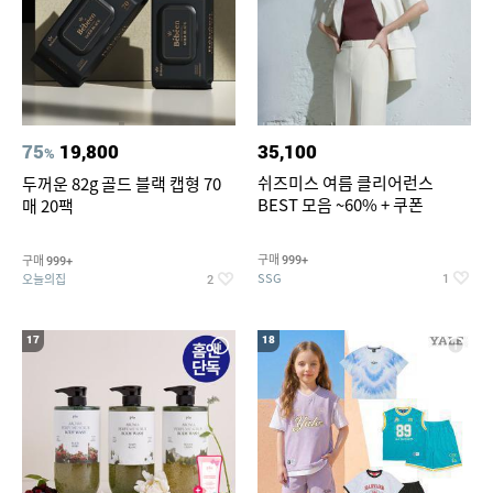
75
19,800
35,100
%
쉬즈미스 여름 클리어런스
두꺼운 82g 골드 블랙 캡형 70
BEST 모음 ~60% + 쿠폰
매 20팩
구매
구매
999+
999+
SSG
오늘의집
1
2
17
18