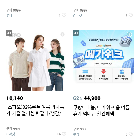
맥반석계란 HACCP 햇썹 인증
190ml 30캔 + (증정) 콜드컵+스
티커 세트
구매
구매
999+
999+
롯데온
G마켓
1
3
23
24
10,140
62
44,900
%
(스파오)32%쿠폰 여름 막차특
쿠팡트래블, 메가위크 올 여름
가·가을 얼리템 반팔티/냉감/반
휴가 역대급 할인혜택
바지/린넨/맨투맨/슬랙스/가디
건 외 ~74%OFF
구매
구매
999+
983
G마켓
쿠팡
14
3