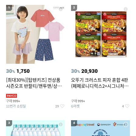
19
20
중고음료수냉장고
스투시 키즈
1
2
30
1,750
30
20,930
%
%
[최대30%][탑텐키즈] 전상품
오뚜기 크러스트 피자 혼합 4판
시즌오프 반팔티/맨투맨/상하
(페페로니디럭스2+시그니처익
복/레깅스 외 100종
스트림2)
구매
구매
999+
999+
11번가 쇼킹딜
G마켓
29
4
3
4