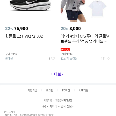
22
75,900
20
8,000
%
%
윈플로 12 HV9272-002
[후기 4만+] CK/푸마 외 글로벌
브랜드 공식/정품 얼리버드
~94%
구매
구매
999+
999+
롯데온
11번가 쇼킹딜
1
141
+ 더보기
회원가입
로그인
PC버전
APP다운
이용약관
개인정보처리방침
(주) 서치파이 사업자 정보
(주)서치파이
서울특별시 서초구 반포대로88, 반석빌딩 5층 대표이사 김태묵