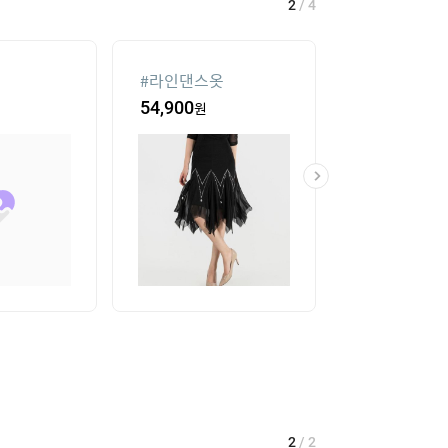
2
/
4
#
라인댄스옷
#
발바닥저주파
기
54,900
원
217,300
원
2
/
2