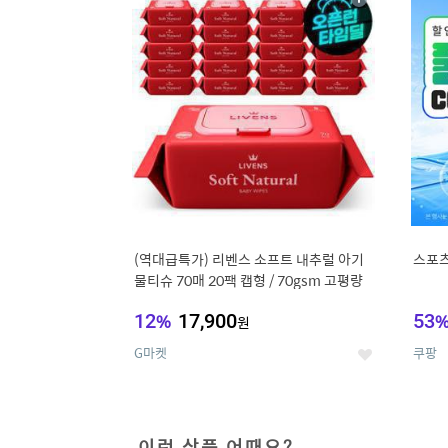
상
세
(역대급특가) 리벤스 소프트 내추럴 아기
스포츠
물티슈 70매 20팩 캡형 / 70gsm 고평량
12
%
17,900
53
원
G마켓
쿠팡
좋
아
요
이런 상품 어때요?