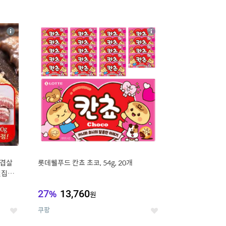
16
상
상
세
세
삼겹살
롯데웰푸드 칸쵸 초코, 54g, 20개
벌집삼
27
%
13,760
원
쿠팡
좋
좋
아
아