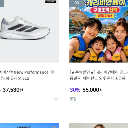
세
계마산점)New Performance 아디
[★폭싹할인★] 캐리비안베이 골드
러닝화 듀라모 SL2
종일권+에버랜드 오후권 대소공통
%
37,530
30
%
55,000
원
원
쿠팡
좋
아
요
7