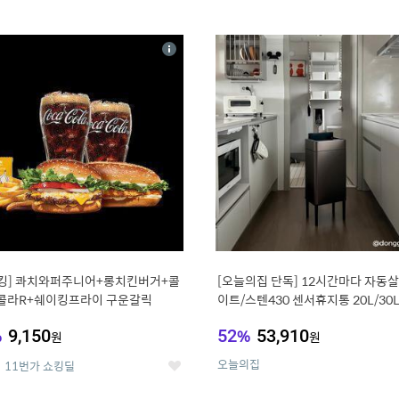
0
11
상
세
킹] 콰치와퍼주니어+롱치킨버거+콜
[오늘의집 단독] 12시간마다 자동살
콜라R+쉐이킹프라이 구운갈릭
이트/스텐430 센서휴지통 20L/30
%
9,150
52
%
53,910
원
원
오늘의집
11번가 쇼킹딜
좋
아
요