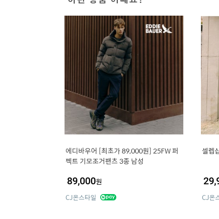
에디바우어 [최초가 89,000원] 25FW 퍼
셀렙샵
펙트 기모조거팬츠 3종 남성
89,000
29,
원
CJ온스타일
CJ온