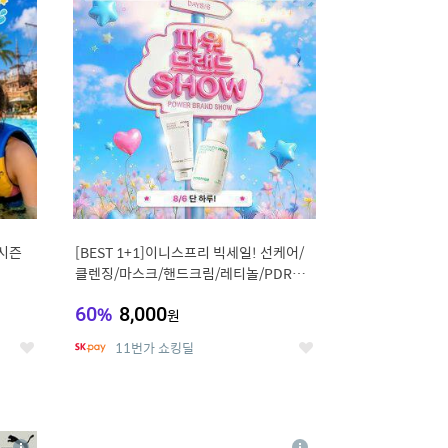
세
세
시즌
[BEST 1+1]이니스프리 빅세일! 선케어/
클렌징/마스크/핸드크림/레티놀/PDRN/
비타C/그린
60
%
8,000
원
11번가 쇼킹딜
좋
좋
아
아
요
요
8