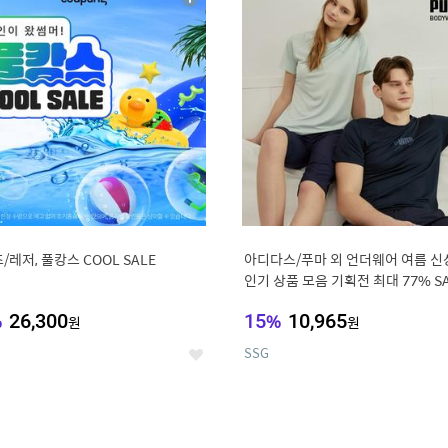
상
세
/레저, 풀캉스 COOL SALE
아디다스/푸마 외 언더웨어 여름 신
인기 상품 모음 기획전 최대 77% S
%
26,300
15
%
10,965
원
원
SSG
좋
아
요