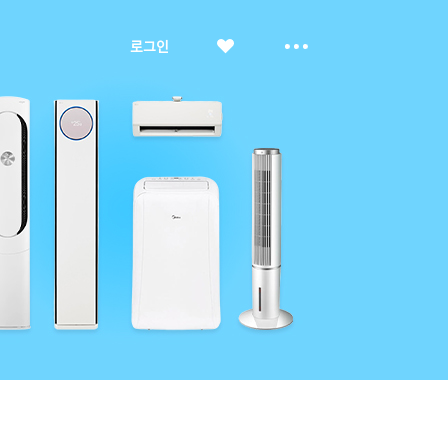
좋
더
로그인
아
보
요
기