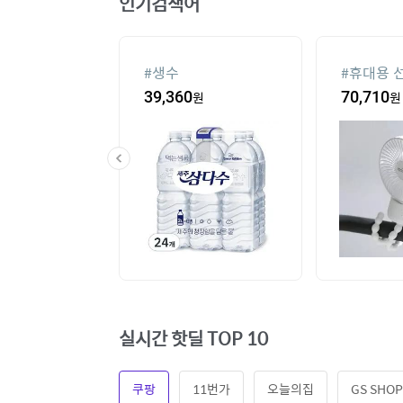
인기검색어
기
#
생수
#
휴대용 
00
원
39,360
원
70,710
원
실시간 핫딜 TOP 10
쿠팡
11번가
오늘의집
GS SHOP