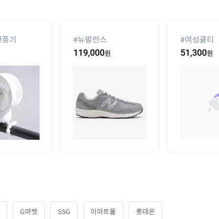
선풍기
#
뉴발란스
#
여성쿨티
119,000
원
51,300
원
G마켓
SSG
이마트몰
롯데온