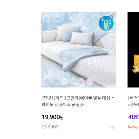
9
1
상
세
[한빛카페트][균일가]에어쿨 냉감 매쉬 소
[버거
파패드 전사이즈 균일가
라R+
19,900
48
원
GS SHOP
좋
아
요