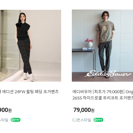
 에디션 24FW 퀼팅 패딩 조거팬츠
에디바우어 [최초가 79,000원] Orig
26SS 하이드로쿨 트리코트 조거팬츠
남성
900
79,000
원
원
스타일
CJ온스타일