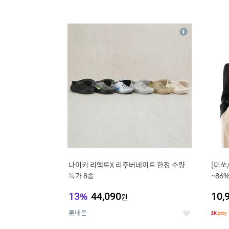
13
1
상
세
나이키 리액트X 리주버네이트 한정 수량
[미쏘
특가 8종
~86
블라
13
%
44,090
10,
원
롯데온
좋
아