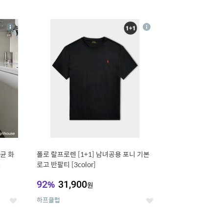
12
상
상
세
세
균 화
폴로 랄프로렌 [1+1] 남녀공용 포니 기본
L
로고 반팔티 [3color]
92
%
31,900
원
하프클럽
좋
좋
아
아
요
요