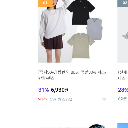
세
[즉시30%] 탑텐 외 BEST 즉할30% 셔츠/
(신세
반팔/팬츠
다스 
31
%
6,930
28
원
G마켓
11번가 쇼킹딜
좋
아
요
5
6