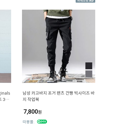
inals
남성 카고바지 조거 팬츠 건빵 빅사이즈 바
 3종
지 작업복
7,800
원
따봉몰.