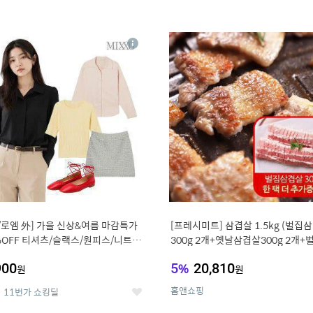
4
15
상
세
/로엠 外] 가을 신상&여름 마감특가
[프레시미트] 삼겹살 1.5kg (벌집
%OFF 티셔츠/슬랙스/원피스/니트/
300g 2개+옛날삼겹살300g 2개+
우스
겹살300g한팩 추가증정)
900
5
%
20,810
원
원
홈앤쇼핑
11번가 쇼킹딜
좋
아