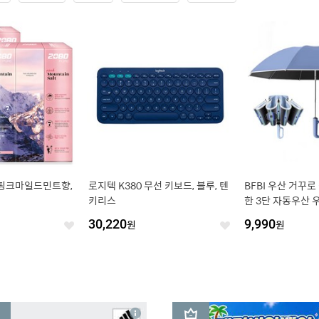
 핑크마일드민트향,
로지텍 K380 무선 키보드, 블루, 텐
BFBI 우산 거꾸
키리스
한 3단 자동우산
30,220
원
9,990
원
좋
좋
아
아
요
요
3
상