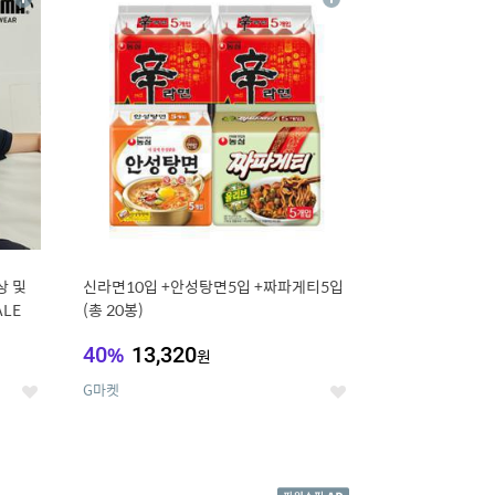
상
상
세
세
상 및
신라면10입 +안성탕면5입 +짜파게티5입
ALE
(총 20봉)
40
%
13,320
원
G마켓
좋
좋
아
아
요
요