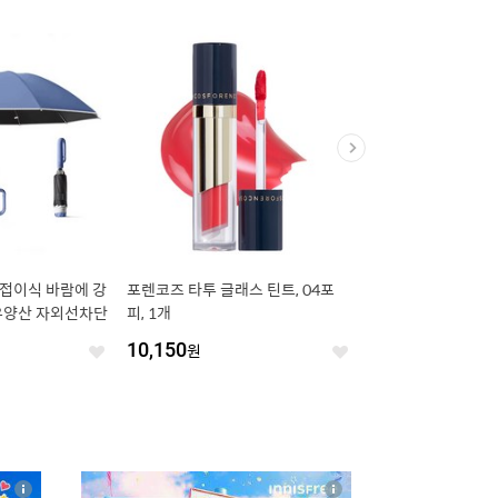
로 접이식 바람에 강
포렌코즈 타투 글래스 틴트, 04포
[KC인증] 에어컨 조끼
 우양산 자외선차단
피, 1개
기 조끼 냉각 작업복 U
-2-29
10,150
원
25,900
원
좋
좋
아
아
요
요
4
상
상