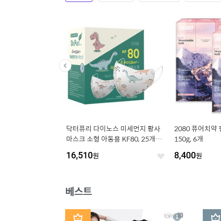
여성용 실내 반신 2부
닥터퓨리 다이노스 미세먼지 황사
2080 퓨어치약
29362 3종세트
마스크 소형 아동용 KF80, 25개입,
150g, 6개
1개, 공룡
16,510
원
8,400
원
좋
좋
아
아
요
요
베스트
1
2
상