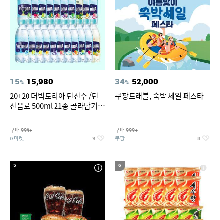
15
15,980
34
52,000
%
%
20+20 더빅토리아 탄산수 /탄
쿠팡트래블, 숙박 세일 페스타
산음료 500ml 21종 골라담기
(총 2박스/분리배송)
구매
구매
999+
999+
G마켓
쿠팡
9
8
5
6