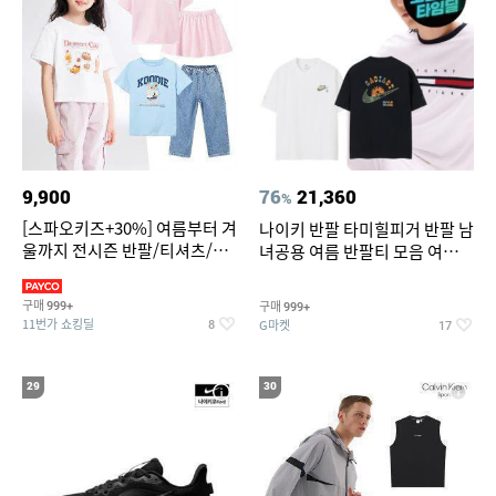
9,900
76
21,360
%
[스파오키즈+30%] 여름부터 겨
나이키 반팔 타미힐피거 반팔 남
울까지 전시즌 반팔/티셔츠/셋
녀공용 여름 반팔티 모음 여름
업/원피스/팬츠/아우트 外
반팔티 기간한정 특가
구매
구매
999+
999+
11번가 쇼킹딜
G마켓
8
17
29
30