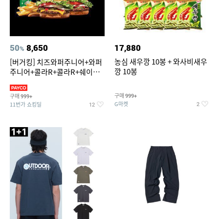
50
8,650
17,880
%
농심 새우깡 10봉 + 와사비새우
[버거킹] 치즈와퍼주니어+와퍼
깡 10봉
주니어+콜라R+콜라R+쉐이킹
프라이 스윗어니언
구매
구매
999+
999+
G마켓
11번가 쇼킹딜
2
12