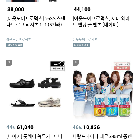
38,000
44,100
[아웃도어프로덕츠] 26SS 스탠
[아웃도어프로덕츠] 세미 와이
다드 로고 티셔츠 1+1 (5컬러)
드 밴딩 쿨 팬츠 (네이비)
아웃도어프로덕츠
아웃도어프로덕츠
7
8
44
61,040
46
10,836
%
%
[나이키] 풋웨어 쓱특가 ! 이니
나랑드사이다 제로 345ml 뚱캔