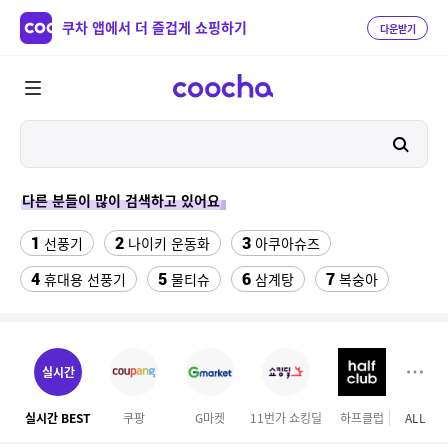
쿠차 앱에서 더 즐겁게 쇼핑하기
다운받기
다른 분들이 많이 검색하고 있어요
1
2
3
선풍기
나이키 운동화
아쿠아슈즈
4
5
6
7
휴대용 선풍기
물티슈
삼계탕
복숭아
8
9
10
이동식 에어컨
샌들
수향미쌀10kg특등급
11
12
13
서울랜드 자유이용권
여성 댄스복
팔찌부자재
실시간
14
15
16
엄마옷
이비스 용산
디오션리조트
실시간 BEST
쿠팡
G마켓
11번가 쇼킹딜
하프클럽
ALL
오늘
17
18
하이원 워터월드
테프론 테이프