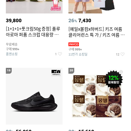
39,800
26
7,430
%
[1+1+1+풋크림50g 증정] 플루
[예일x볼컴x하버드] 키즈 여름
아로마 퍼퓸 스크럽 대용량 바디
클리어런스 특 가 / 키즈 여름 수
워시 1000ml
영복 반팔티 반바지 스
무료배송
구매
구매
999+
999+
홈앤쇼핑
11번가 쇼킹딜
1
12
19
20