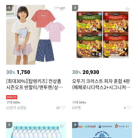
19
20
중고음료수냉장고
스투시 키즈
1
2
30
1,750
30
20,930
%
%
[최대30%][탑텐키즈] 전상품
오뚜기 크러스트 피자 혼합 4판
시즌오프 반팔티/맨투맨/상하
(페페로니디럭스2+시그니처익
복/레깅스 외 100종
스트림2)
구매
구매
999+
999+
11번가 쇼킹딜
G마켓
29
4
3
4