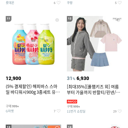
롯데온
쿠팡
6
5
11
12
12,900
31
6,930
%
(5% 결제할인) 해피바스 스마
[최대35%][폴햄키즈 외] 여름
일 바디워시900g 3종세트 유
부터 가을까지 반팔티/린넨/맨
자/체리/자몽
투맨/가디건/팬츠 외 100종
구매
구매
999+
999+
G마켓
11번가 쇼킹딜
7
29
13
14