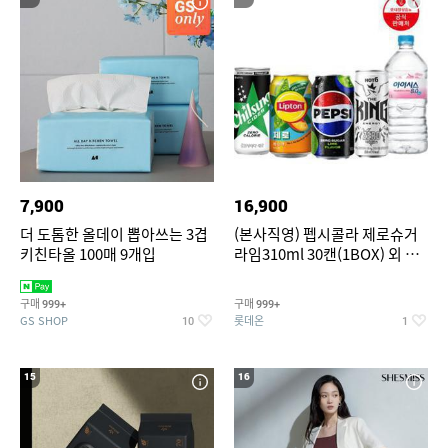
7,900
16,900
더 도톰한 올데이 뽑아쓰는 3겹
(본사직영) 펩시콜라 제로슈거
키친타올 100매 9개입
라임310ml 30캔(1BOX) 외 롯
데칠성BEST
구매
구매
999+
999+
GS SHOP
롯데온
10
1
15
16