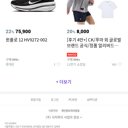
22
75,900
20
8,000
%
%
윈플로 12 HV9272-002
[후기 4만+] CK/푸마 외 글로벌
브랜드 공식/정품 얼리버드
~94%
구매
구매
999+
999+
롯데온
11번가 쇼킹딜
1
141
+ 더보기
회원가입
로그인
PC버전
APP다운
이용약관
개인정보처리방침
(주) 서치파이 사업자 정보
(주)서치파이
서울특별시 서초구 반포대로88, 반석빌딩 5층 대표이사 김태묵