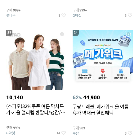
맥반석계란 HACCP 햇썹 인증
190ml 30캔 + (증정) 콜드컵+스
티커 세트
구매
구매
999+
999+
롯데온
G마켓
1
3
23
24
10,140
62
44,900
%
(스파오)32%쿠폰 여름 막차특
쿠팡트래블, 메가위크 올 여름
가·가을 얼리템 반팔티/냉감/반
휴가 역대급 할인혜택
바지/린넨/맨투맨/슬랙스/가디
건 외 ~74%OFF
구매
구매
999+
983
G마켓
쿠팡
14
3