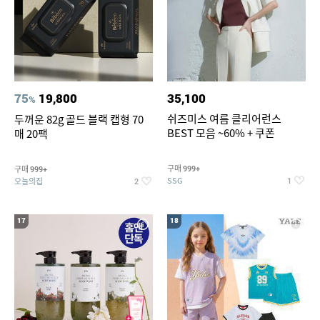
75
19,800
35,100
%
쉬즈미스 여름 클리어런스
두꺼운 82g 골드 블랙 캡형 70
BEST 모음 ~60% + 쿠폰
매 20팩
구매
구매
999+
999+
SSG
오늘의집
1
2
17
18