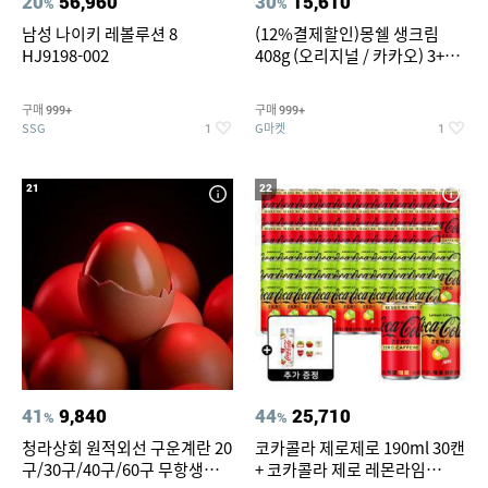
20
56,960
30
15,610
%
%
남성 나이키 레볼루션 8
(12%결제할인)몽쉘 생크림
HJ9198-002
408g (오리지널 / 카카오) 3+1
개
구매
구매
999+
999+
SSG
G마켓
1
1
21
22
41
9,840
44
25,710
%
%
청라상회 원적외선 구운계란 20
코카콜라 제로제로 190ml 30캔
구/30구/40구/60구 무항생제
+ 코카콜라 제로 레몬라임