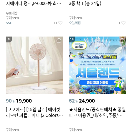
시에이터,덩크,P-6000 外 최대
3종 택 1 (총 24입)
~50% SALE
무료배송
구매
구매
999+
999+
SSG
오늘의집
11
1
9
10
90
19,900
52
24,900
%
%
[코코에르] [15엽 날개] 에어젯
★서울랜드/공식판매처★ 종일
리모컨 써큘레이터 (3 Colors
파크 이용권_대/소인,주중/주
택1)
말 공통
구매
구매
999+
999+