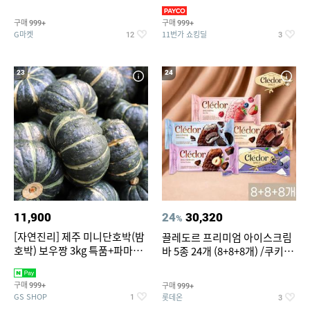
지 외
바지/수영복
구매
구매
999+
999+
G마켓
11번가 쇼킹딜
12
3
23
24
11,900
24
30,320
%
[자연진리] 제주 미니단호박(밤
끌레도르 프리미엄 아이스크림
호박) 보우짱 3kg 특품+파마산
바 5종 24개 (8+8+8개) /쿠키앤
치즈 증정
크림/베리믹스/헤이즐넛초코
구매
구매
999+
999+
GS SHOP
롯데온
1
3