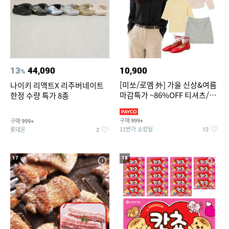
13
44,090
10,900
%
[미쏘/로엠 外] 가을 신상&여름
나이키 리액트X 리주버네이트
마감특가 ~86%OFF 티셔츠/슬
한정 수량 특가 8종
랙스/원피스/니트/블라우스
구매
구매
999+
999+
11번가 쇼킹딜
롯데온
12
2
17
18