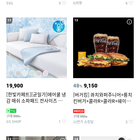
SSG
G마켓
5
6
11
12
19,900
48
9,150
%
[한빛카페트][균일가]에어쿨 냉
[버거킹] 콰치와퍼주니어+롱치
감 매쉬 소파패드 전사이즈 균일
킨버거+콜라R+콜라R+쉐이킹
가
프라이 구운갈릭
구매
구매
999+
999+
GS SHOP
11번가 쇼킹딜
1
2
13
14