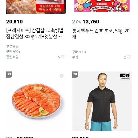
20,810
27
13,760
%
[프레시미트] 삼겹살 1.5kg (벌
롯데웰푸드 칸쵸 초코, 54g, 20
집삼겹살 300g 2개+옛날삼겹살
개
300g 2개+벌집삼겹살300g한
무료배송
팩 추가증정)
구매
구매
999+
999+
홈앤쇼핑
쿠팡
5
2
19
20