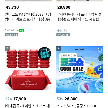
43,730
29,800
인디코드 (앱할인10)26SS 여성
남자여름청바지 프리미엄 텐셀
썸머 라이트 스트레치 데님 3종
데님팬츠 세미 와이드 시원한 스
판 밴딩 빅사이즈 S-3XL
SK스토아
헤세드옷장
7
8
12
17,900
53
26,300
%
%
(역대급특가) 리벤스 소프트 내
스포츠/레저, 풀캉스 COOL