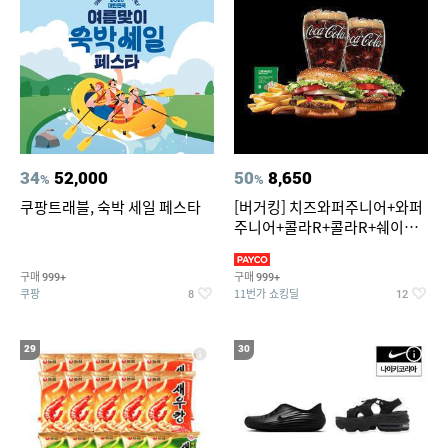
34
52,000
50
8,650
%
%
쿠팡트래블, 숙박 세일 페스타
[버거킹] 치즈와퍼주니어+와퍼
주니어+콜라R+콜라R+쉐이킹
프라이 스윗어니언
구매
구매
999+
999+
쿠팡
11번가 쇼킹딜
8
12
29
30