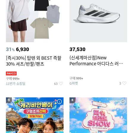
31
6,930
37,530
%
(신세계마산점)New
[즉시30%] 탑텐 외 BEST 즉할
Performance 아디다스 러닝화
30% 셔츠/반팔/팬츠
듀라모 SL2
구매
구매
999+
999+
G마켓
11번가 쇼킹딜
3
63
5
6