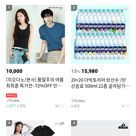
15
16
오랄비 어린이 전동칫솔모 리필
댄스복 상의
1
2
17
18
19
55인치 V
오션월드 종일권
파타고니아
20
대나무돗자리
10,000
15
15,980
%
[지오다노/본사] 품절주의 여름
20+20 더빅토리아 탄산수 /탄
최최종 특가전~72%OFF 민소
산음료 500ml 21종 골라담기
매/반팔/반바지/린넨 외
(총 2박스/분리배송)
구매
구매
999+
999+
11번가 쇼킹딜
G마켓
64
9
3
4