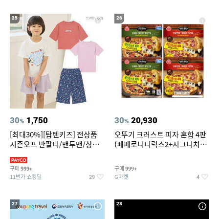
25
26
30
1,750
30
20,930
%
%
[최대30%][탑텐키즈] 전상품
오뚜기 크러스트 피자 혼합 4판
시즌오프 반팔티/맨투맨/상하
(페페로니디럭스2+시그니처익
복/레깅스 외 100종
스트림2)
구매
구매
999+
999+
11번가 쇼킹딜
G마켓
29
4
27
28