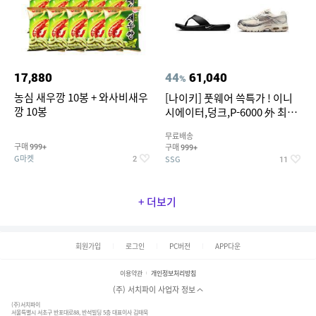
17,880
44
61,040
%
농심 새우깡 10봉 + 와사비새우
[나이키] 풋웨어 쓱특가 ! 이니
깡 10봉
시에이터,덩크,P-6000 外 최대
~50% SALE
무료배송
구매
구매
999+
999+
G마켓
SSG
2
11
+ 더보기
회원가입
로그인
PC버전
APP다운
이용약관
개인정보처리방침
(주) 서치파이 사업자 정보
(주)서치파이
서울특별시 서초구 반포대로88, 반석빌딩 5층 대표이사 김태묵