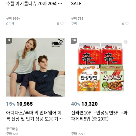
추럴 아기물티슈 70매 20팩 캡
SALE
형 / 70gsm 고평량
구매
구매
999+
785
G마켓
쿠팡
5
6
9
10
15
10,965
40
13,320
%
%
아디다스/푸마 외 언더웨어 여
신라면10입 +안성탕면5입 +짜
름 신상 및 인기 상품 모음 기획
파게티5입 (총 20봉)
전 최대 77% SALE
무료배송
구매
구매
633
999+