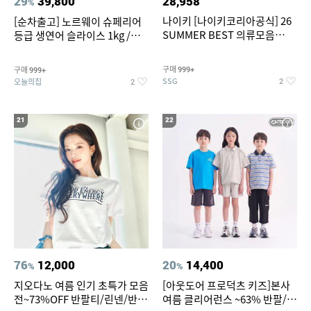
29
39,800
28,958
%
나이키 [나이키코리아공식] 26
[순차출고] 노르웨이 슈페리어
SUMMER BEST 의류모음
등급 생연어 슬라이스 1kg /
~55% SALE
500g / 300g 항공직송
구매
구매
999+
999+
SSG
오늘의집
2
2
21
22
76
12,000
20
14,400
%
%
지오다노 여름 인기 초특가 모음
[아웃도어 프로덕츠 키즈]본사
전~73%OFF 반팔티/린넨/반바
여름 클리어런스 ~63% 반팔/반