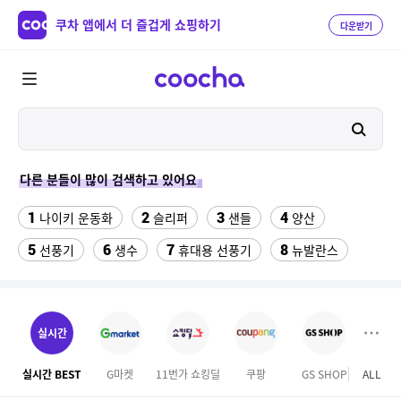
쿠차 앱에서 더 즐겁게 쇼핑하기
다운받기
다른 분들이 많이 검색하고 있어요
1
2
3
4
나이키 운동화
슬리퍼
샌들
양산
5
6
7
8
선풍기
생수
휴대용 선풍기
뉴발란스
9
10
이사 박스
가정용 인형 뽑기 기계
11
12
수향미쌀10kg특등급
크로커다일레이디 원피스
실시간
13
성인용세발자전거중고
실시간 BEST
G마켓
11번가 쇼킹딜
쿠팡
GS SHOP
ALL
14
자동차 온풍기 차량용 히터 24V 12V 미니 난방기