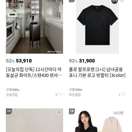
52
53,910
92
31,900
%
%
[오늘의집 단독] 12시간마다 자
폴로 랄프로렌 [1+1] 남녀공용
동살균 화이트/스텐430 센서휴
포니 기본 로고 반팔티 [3color]
지통 20L/30L
구매
구매
999+
999+
오늘의집
하프클럽
3
1
15
16