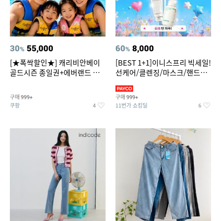
30
55,000
60
8,000
%
%
[★폭싹할인★] 캐리비안베이
[BEST 1+1]이니스프리 빅세일!
골드시즌 종일권+에버랜드 오
선케어/클렌징/마스크/핸드크
후권 대소공통
림/레티놀/PDRN/비타C/그린
구매
구매
999+
999+
쿠팡
11번가 쇼킹딜
4
6