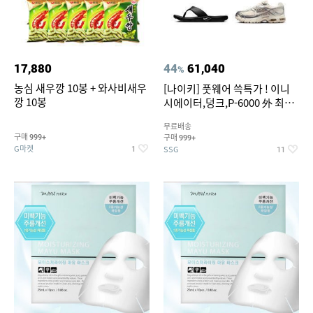
17,880
44
61,040
%
농심 새우깡 10봉 + 와사비새우
[나이키] 풋웨어 쓱특가 ! 이니
깡 10봉
시에이터,덩크,P-6000 外 최대
~50% SALE
무료배송
구매
구매
999+
999+
G마켓
SSG
1
11