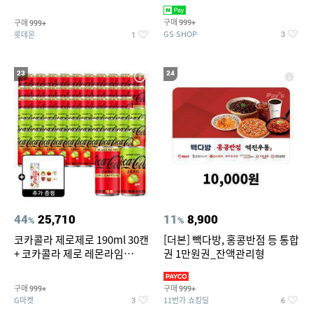
집안 실내 담배 냄새 제거
맥반석계란 HACCP 햇썹 인증
구매
구매
999+
999+
GS SHOP
롯데온
3
1
23
24
44
25,710
11
8,900
%
%
코카콜라 제로제로 190ml 30캔
[더본] 빽다방, 홍콩반점 등 통합
+ 코카콜라 제로 레몬라임
권 1만원권_잔액관리형
190ml 30캔 + (증정) 콜드컵+스
티커 세트
구매
구매
999+
999+
G마켓
11번가 쇼킹딜
3
6