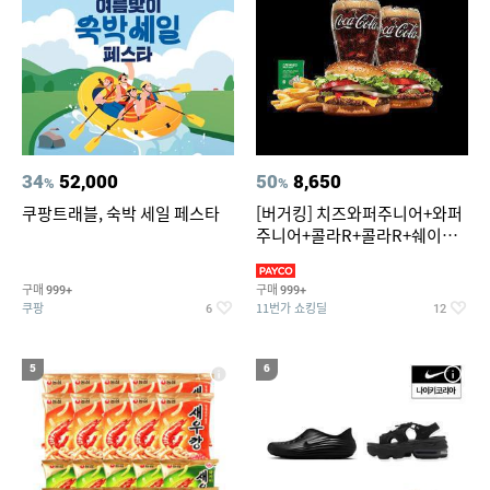
34
52,000
50
8,650
%
%
쿠팡트래블, 숙박 세일 페스타
[버거킹] 치즈와퍼주니어+와퍼
주니어+콜라R+콜라R+쉐이킹
프라이 스윗어니언
구매
구매
999+
999+
쿠팡
11번가 쇼킹딜
6
12
5
6