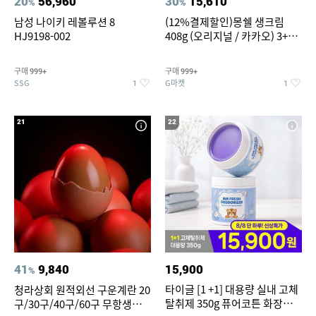
20
56,960
30
15,610
%
%
남성 나이키 레볼루션 8
(12%결제할인)몽쉘 생크림
HJ9198-002
408g (오리지널 / 카카오) 3+1
개
구매
구매
999+
999+
SSG
G마켓
1
1
21
22
41
9,840
15,900
%
타이글 [1 +1] 대용량 실내 고체
청라상회 원적외선 구운계란 20
탈취제 350g 퓨어코튼 화장실
구/30구/40구/60구 무항생제