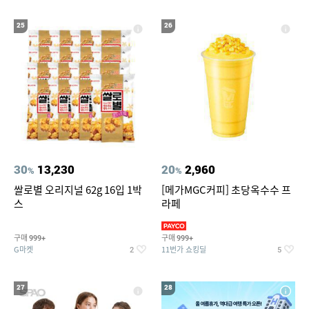
25
26
30
13,230
20
2,960
%
%
쌀로별 오리지널 62g 16입 1박
[메가MGC커피] 초당옥수수 프
스
라페
구매
구매
999+
999+
G마켓
11번가 쇼킹딜
2
5
27
28