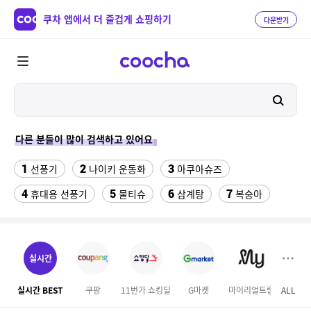
쿠차 앱에서 더 즐겁게 쇼핑하기
다운받기
다른 분들이 많이 검색하고 있어요
1
2
3
선풍기
나이키 운동화
아쿠아슈즈
4
5
6
7
휴대용 선풍기
물티슈
삼계탕
복숭아
8
9
10
이동식 에어컨
샌들
수향미쌀10kg특등급
11
12
13
하이원 워터월드
왕골 돗자리
여성댄스복
실시간
14
15
16
2인 식탁세트
넥밴드 선풍기
야외개집
실시간 BEST
쿠팡
11번가 쇼킹딜
G마켓
마이리얼트립
ALL
GS S
17
18
올리비안로렌 마이
올리비아로렌자켓