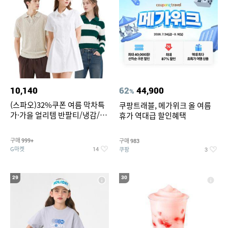
10,140
62
44,900
%
(스파오)32%쿠폰 여름 막차특
쿠팡트래블, 메가위크 올 여름
가·가을 얼리템 반팔티/냉감/반
휴가 역대급 할인혜택
바지/린넨/맨투맨/슬랙스/가디
건 외 ~74%OFF
구매
구매
999+
983
G마켓
쿠팡
14
3
29
30