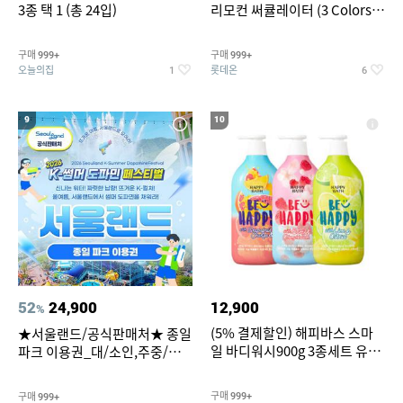
3종 택 1 (총 24입)
리모컨 써큘레이터 (3 Colors
택1)
구매
구매
999+
999+
오늘의집
롯데온
1
6
9
10
52
24,900
12,900
%
(5% 결제할인) 해피바스 스마
★서울랜드/공식판매처★ 종일
일 바디워시900g 3종세트 유
파크 이용권_대/소인,주중/주
자/체리/자몽
말 공통
구매
구매
999+
999+