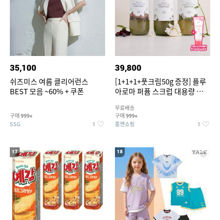
35,100
39,800
쉬즈미스 여름 클리어런스
[1+1+1+풋크림50g 증정] 플루
BEST 모음 ~60% + 쿠폰
아로마 퍼퓸 스크럽 대용량 바디
워시 1000ml
무료배송
구매
구매
999+
999+
SSG
홈앤쇼핑
1
1
17
18