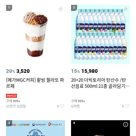
19
20
워터월드
여성 여름마이
1
2
20
3,520
15
15,980
%
%
[메가MGC커피] 팥빙 젤라또 파
20+20 더빅토리아 탄산수 /탄
르페
산음료 500ml 21종 골라담기
(총 2박스/분리배송)
구매
구매
999+
999+
11번가 쇼킹딜
G마켓
9
9
3
4