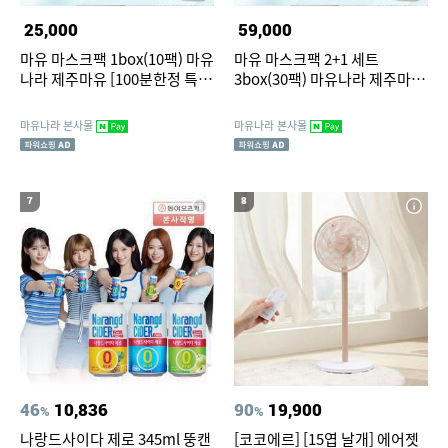
25,000
59,000
마유 마스크팩 1box(10팩) 마유
마유 마스크팩 2+1 세트
나라 제주마유 [100분한정 특
3box(30팩) 마유나라 제주마유
가]
[100분한정 특가]
마유나라 본사몰
마유나라 본사몰
7
8
46
10,836
90
19,900
%
%
나랑드사이다 제로 345ml 뚱캔
[코코에르] [15엽 날개] 에어젯