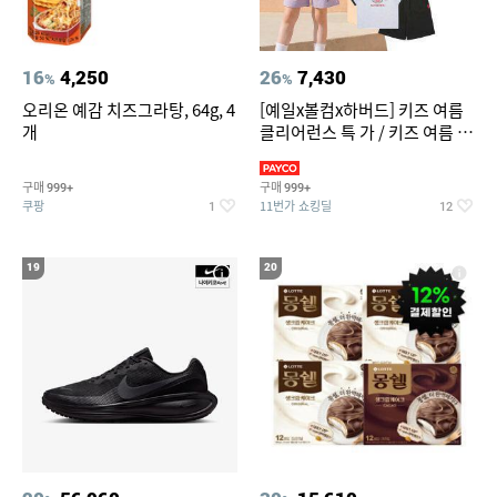
16
4,250
26
7,430
%
%
오리온 예감 치즈그라탕, 64g, 4
[예일x볼컴x하버드] 키즈 여름
개
클리어런스 특 가 / 키즈 여름 수
영복 반팔티 반바지 스
구매
구매
999+
999+
쿠팡
11번가 쇼킹딜
1
12
19
20