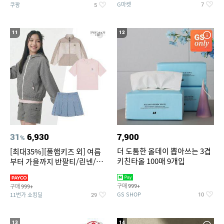
G마켓
쿠팡
7
5
11
12
31
6,930
7,900
%
더 도톰한 올데이 뽑아쓰는 3겹
[최대35%][폴햄키즈 외] 여름
키친타올 100매 9개입
부터 가을까지 반팔티/린넨/맨
투맨/가디건/팬츠 외 100종
구매
구매
999+
999+
GS SHOP
11번가 쇼킹딜
10
29
13
14