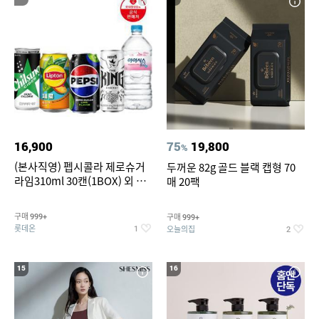
16,900
75
19,800
%
(본사직영) 펩시콜라 제로슈거
두꺼운 82g 골드 블랙 캡형 70
라임310ml 30캔(1BOX) 외 롯
매 20팩
데칠성BEST
구매
구매
999+
999+
롯데온
오늘의집
1
2
15
16