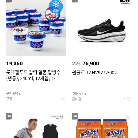
19,350
22
75,900
%
롯데웰푸드 찰떡 일품 팥빙수
윈플로 12 HV9272-002
(냉동), 240ml, 12개입, 1개
구매
구매
999+
999+
쿠팡
롯데온
1
1
15
16