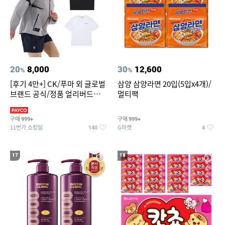
20
8,000
30
12,600
%
%
[후기 4만+] CK/푸마 외 글로벌
삼양 삼양라면 20입(5입x4개)/
브랜드 공식/정품 얼리버드
멀티팩
~94%
구매
구매
999+
999+
11번가 쇼킹딜
G마켓
140
4
17
18