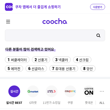
쿠차 앱에서 더 즐겁게 쇼핑하기
다운받기
다른 분들이 많이 검색하고 있어요
1
2
3
4
써큘레이터
선풍기
넥쿨러
선크림
5
6
7
8
에어컨
선글라스
휴대용 선풍기
양산
9
10
11
물티슈
실외기없는 에어컨
onemix
12
13
14
팔찌부자재
차량햇빛가리개
비데
실시간
15
16
성인용세발자전거중고
침대 매트리스 퀸
실시간 BEST
G마켓
11번가 쇼킹딜
쿠팡
롯데온
ALL
오늘
17
18
겔럭시25카드케이스
여성칠부바지