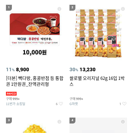
19
20
라이트라이드 360
크록스
1
2
11
8,900
30
13,230
%
%
[더본] 빽다방, 홍콩반점 등 통합
쌀로별 오리지널 62g 16입 1박
권 1만원권_잔액관리형
스
구매
구매
999+
999+
11번가 쇼킹딜
G마켓
6
1
3
4