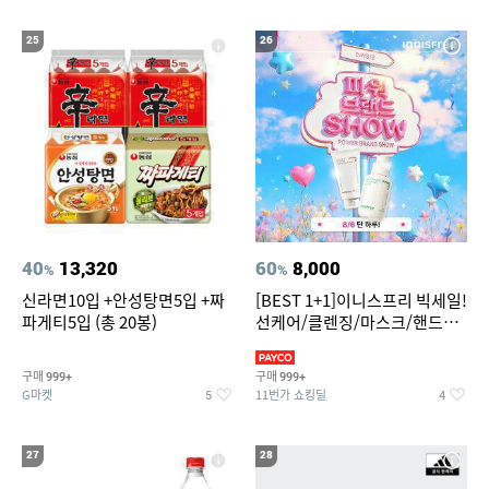
25
26
40
13,320
60
8,000
%
%
신라면10입 +안성탕면5입 +짜
[BEST 1+1]이니스프리 빅세일!
파게티5입 (총 20봉)
선케어/클렌징/마스크/핸드크
림/레티놀/PDRN/비타C/그린
구매
구매
999+
999+
G마켓
11번가 쇼킹딜
5
4
27
28