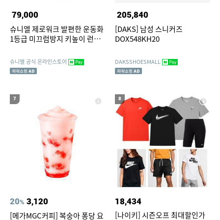
79,000
205,840
슈니엘 제로워크 발편한 운동화
[DAKS] 남성 스니커즈
1등급 미끄럼방지 키높이 런닝
DOX548KH20
화
슈니엘 공식 온라인스토어
DAKSSHOESMALL
7
8
20
3,120
18,434
%
[나이키] 시즌오프 최대할인가
[메가MGC커피] 복숭아 퐁당 요