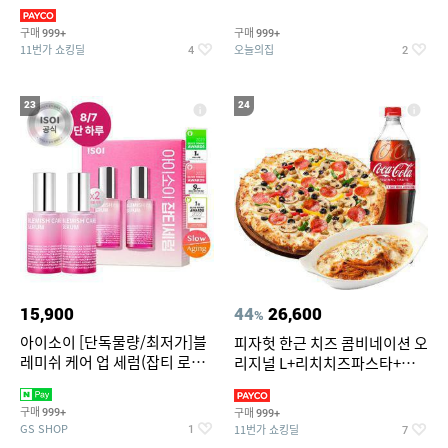
3,390원~/상하복/래쉬가드/수
탈취제 담배냄새제거 거실탈취
영복/티셔츠/
구매
구매
999+
999+
11번가 쇼킹딜
오늘의집
4
2
23
24
15,900
44
26,600
%
아이소이 [단독물량/최저가]블
피자헛 한근 치즈 콤비네이션 오
레미쉬 케어 업 세럼(잡티 로즈
리지널 L+리치치즈파스타+콜
세럼) 20ml 더블기획 (사용기한
라 1.25L
2027-04-24)
구매
구매
999+
999+
GS SHOP
11번가 쇼킹딜
1
7