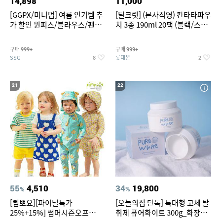
14,898
11,000
[GGPX/미니멈] 여름 인기템 추
[딜크릿] (본사직영) 칸타타파우
가 할인 원피스/블라우스/팬츠
치 3종 190ml 20팩 (블랙/스위
~
트아메리카노/헤이즐넛)
구매
구매
999+
999+
SSG
롯데온
8
2
21
22
55
4,510
34
19,800
%
%
[삠뽀요][파이널특가
[오늘의집 단독] 특대형 고체 탈
25%+15%] 썸머시즌오프
취제 퓨어화이트 300g_화장실