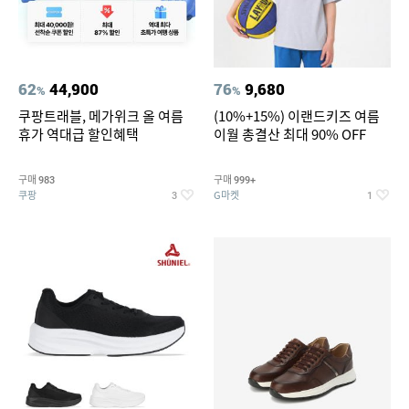
62
44,900
76
9,680
%
%
쿠팡트래블, 메가위크 올 여름
(10%+15%) 이랜드키즈 여름
휴가 역대급 할인혜택
이월 총결산 최대 90% OFF
구매
구매
983
999+
쿠팡
G마켓
3
1