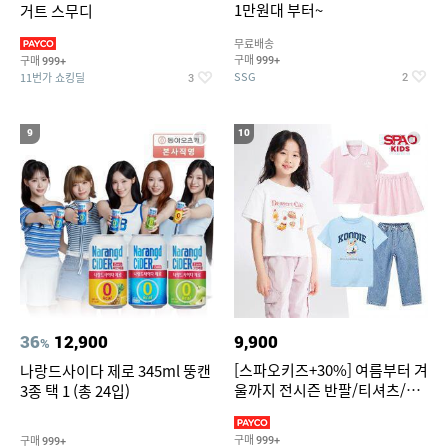
1만원대 부터~
거트 스무디
무료배송
구매
구매
999+
999+
SSG
11번가 쇼킹딜
2
3
9
10
36
12,900
9,900
%
[스파오키즈+30%] 여름부터 겨
나랑드사이다 제로 345ml 뚱캔
울까지 전시즌 반팔/티셔츠/셋
3종 택 1 (총 24입)
업/원피스/팬츠/아우트 外
구매
구매
999+
999+