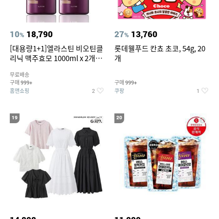
10
18,790
27
13,760
%
%
[대용량1+1]엘라스틴 비오틴클
롯데웰푸드 칸쵸 초코, 54g, 20
리닉 맥주효모 1000ml x 2개
개
(샴푸/컨디셔너 택1)
무료배송
구매
구매
999+
999+
홈앤쇼핑
쿠팡
2
1
19
20