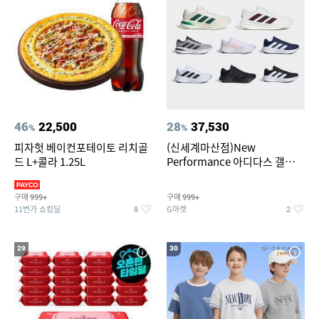
46
22,500
28
37,530
%
%
피자헛 베이컨포테이토 리치골
(신세계마산점)New
드 L+콜라 1.25L
Performance 아디다스 갤럭시
런 7종 택 1
구매
구매
999+
999+
11번가 쇼킹딜
G마켓
8
2
29
30