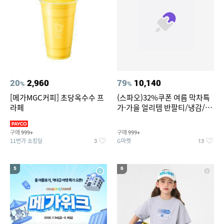
20
2,960
79
10,140
%
%
[메가MGC커피] 초당옥수수 프
(스파오)32%쿠폰 여름 막차특
라페
가·가을 얼리템 반팔티/냉감/반
바지/린넨/맨투맨/슬랙스/가디
건 외 ~74%OFF
구매
구매
999+
999+
11번가 쇼킹딜
G마켓
3
13
5
6