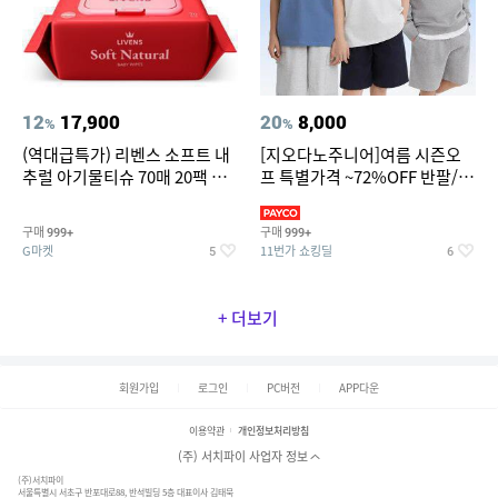
12
17,900
20
8,000
%
%
(역대급특가) 리벤스 소프트 내
[지오다노주니어]여름 시즌오
추럴 아기물티슈 70매 20팩 캡
프 특별가격 ~72%OFF 반팔/반
형 / 70gsm 고평량
바지/기능성 등
구매
구매
999+
999+
G마켓
11번가 쇼킹딜
5
6
+ 더보기
회원가입
로그인
PC버전
APP다운
이용약관
개인정보처리방침
(주) 서치파이 사업자 정보
(주)서치파이
서울특별시 서초구 반포대로88, 반석빌딩 5층 대표이사 김태묵