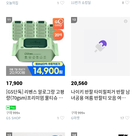
11번가 쇼킹딜
오늘의집
8
1
11
12
17,900
20,560
[GS단독] 리벤스 알로그랑 고평
나이키 반팔 타미힐피거 반팔 남
량(70gsm)프리미엄 물티슈 70
녀공용 여름 반팔티 모음 여름
매x20팩
반팔티 기간한정 특가
구매
구매
999+
999+
GS SHOP
G마켓
1
17
13
14