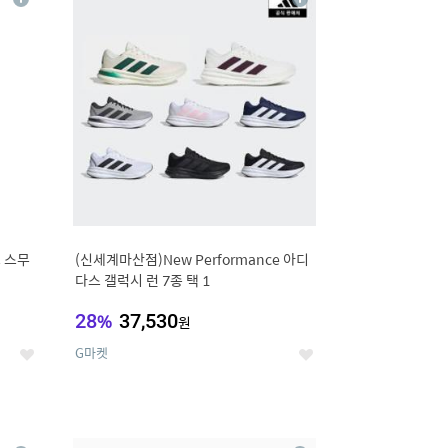
상
상
세
세
 스무
(신세계마산점)New Performance 아디
다스 갤럭시 런 7종 택 1
28
%
37,530
원
G마켓
좋
좋
아
아
요
요
12