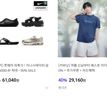
4
15
상
세
키] 풋웨어 쓱특가 ! 이니시에이터,덩
[커버낫] 여름 신상부터 베스트 아이템 ~
6000 外 최대 ~50% SALE
0% + 추가쿠폰 + 카드혜택
%
61,040
40
%
29,160
원
원
롯데온
좋
아
요