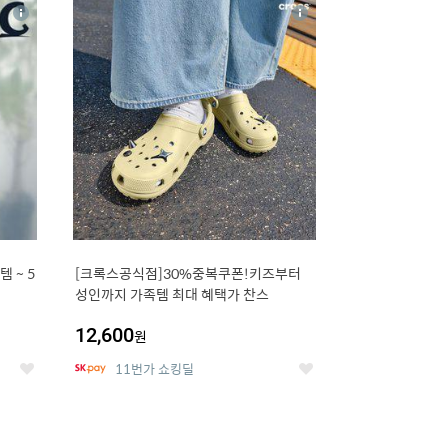
16
상
상
세
세
 5
[크록스공식점]30%중복쿠폰!키즈부터
성인까지 가족템 최대 혜택가 찬스
12,600
원
11번가 쇼킹딜
좋
좋
아
아
요
요