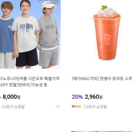
상
세
다노주니어]여름 시즌오프 특별가격
[메가MGC커피] 멋쟁이 토마토 스
%OFF 반팔/반바지/기능성 등
%
8,000
20
%
2,960
원
원
11번가 쇼킹딜
11번가 쇼킹딜
좋
아
요