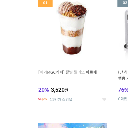
세
[메가MGC커피] 팥빙 젤라또 파르페
(단 하
행용 
리어가
20
%
3,520
76
원
G마켓
11번가 쇼킹딜
좋
아
요
5
6