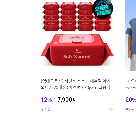
상
세
(역대급특가) 리벤스 소프트 내추럴 아기
[지오
물티슈 70매 20팩 캡형 / 70gsm 고평량
~72
12
%
17,900
20
원
G마켓
좋
아
요