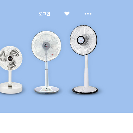
좋
더
로그인
아
보
요
기