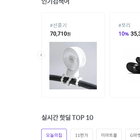
인기검색어
#
선풍기
#
쪼리
60
원
70,710
원
10
%
35,
실시간 핫딜 TOP 10
오늘의집
11번가
이마트몰
G마