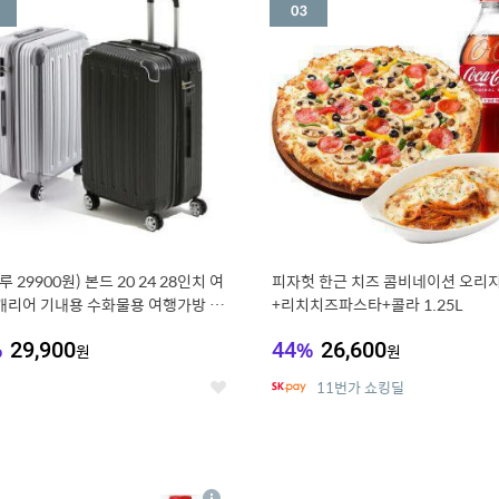
세
루 29900원) 본드 20 24 28인치 여
피자헛 한근 치즈 콤비네이션 오리지
캐리어 기내용 수화물용 여행가방 케
+리치치즈파스타+콜라 1.25L
방 (20%쿠폰)
%
29,900
44
%
26,600
원
원
11번가 쇼킹딜
좋
아
요
7