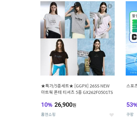
17
1
상
세
★특가/5종세트★ [GGPX] 26SS NEW
스포츠
아트웍 폰테 티셔츠 5종 GX262F0501TS
10
%
26,900
53
원
홈앤쇼핑
쿠팡
좋
아
요