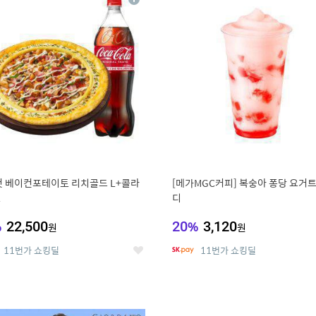
상
세
 베이컨포테이토 리치골드 L+콜라
[메가MGC커피] 복숭아 퐁당 요거트
L
디
%
22,500
20
%
3,120
원
원
11번가 쇼킹딜
11번가 쇼킹딜
좋
아
요
0
11