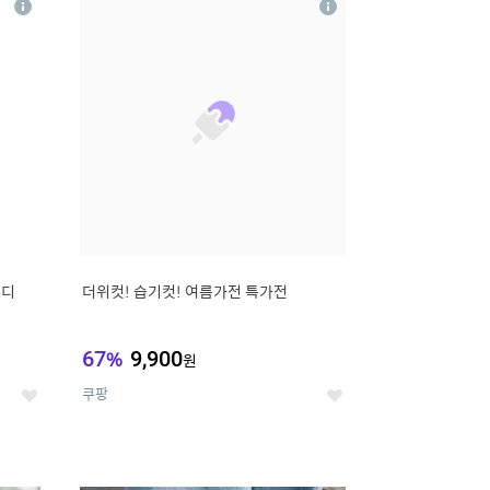
상
상
세
세
무디
더위컷! 습기컷! 여름가전 특가전
67
%
9,900
원
쿠팡
좋
좋
아
아
요
요