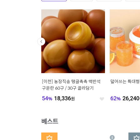
단독] 20%쿠폰ㅣ드레스
[이천] 농장직송 탱글촉촉 맥반석
덜어쓰는 특대형 
릭 호텔식 침대프레임 S
구운란 60구 / 30구 골라담기
CK
,200
원
54
%
18,336
원
62
%
26,240
좋
좋
아
아
요
요
베스트
1
2
상