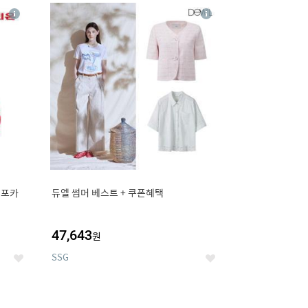
20
상
상
세
세
 포카
듀엘 썸머 베스트 + 쿠폰혜택
47,643
원
SSG
좋
좋
아
아
요
요