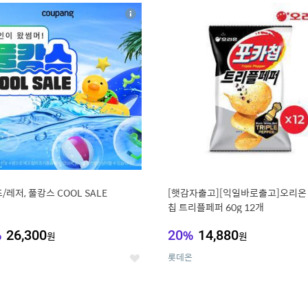
8
19
상
세
/레저, 풀캉스 COOL SALE
[햇감자출고][익일바로출고]오리온
칩 트리플페퍼 60g 12개
%
26,300
20
%
14,880
원
원
롯데온
좋
아
요