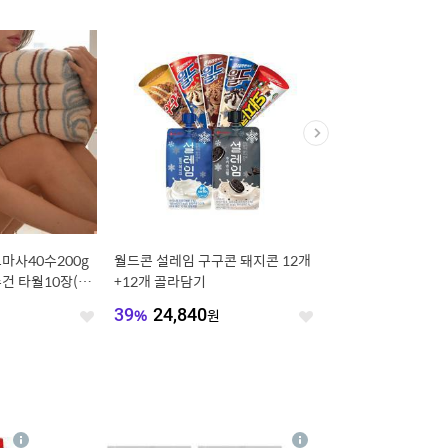
코마사40수200g
월드콘 설레임 구구콘 돼지콘 12개
나랑드사이다 제로 345
건 타월10장(선
+12개 골라담기
종 택 1 (총 24입)
원
39
%
24,840
원
36
%
12,900
원
좋
좋
아
아
요
요
4
상
상