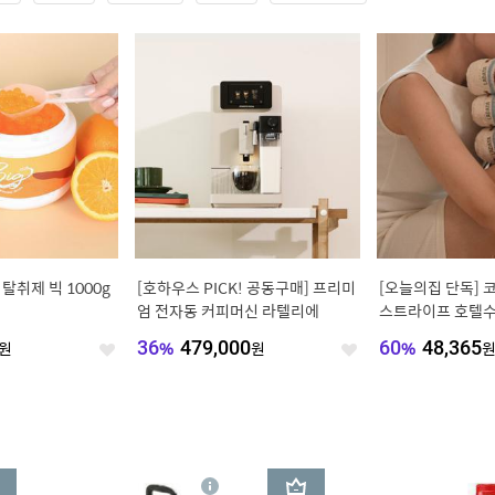
탈취제 빅 1000g
[호하우스 PICK! 공동구매] 프리미
[오늘의집 단독] 
엄 전자동 커피머신 라텔리에
스트라이프 호텔수
물포장)
원
36
%
479,000
원
60
%
48,365
좋
좋
아
아
요
요
3
상