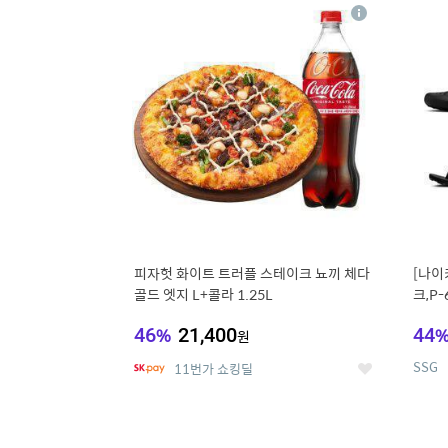
13
1
상
세
피자헛 화이트 트러플 스테이크 뇨끼 체다
[나이
골드 엣지 L+콜라 1.25L
크,P-
46
%
21,400
44
원
SSG
11번가 쇼킹딜
좋
아
요