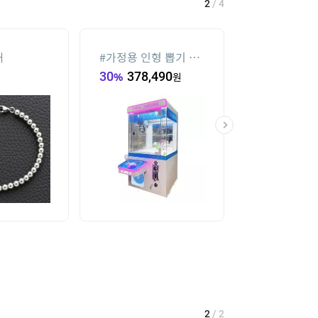
2
/
4
재
#
가정용 인형 뽑기 기
#
메가박스
계
30
%
378,490
원
19
%
34,000
2
/
2