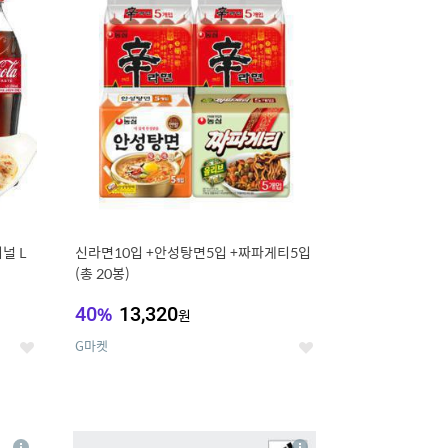
세
세
널 L
신라면10입 +안성탕면5입 +짜파게티5입
(총 20봉)
40
%
13,320
원
G마켓
좋
좋
아
아
요
요
8