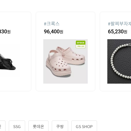
#
크록스
#
팔찌부자
330
원
96,400
원
65,230
원
켓
SSG
롯데온
쿠팡
GS SHOP