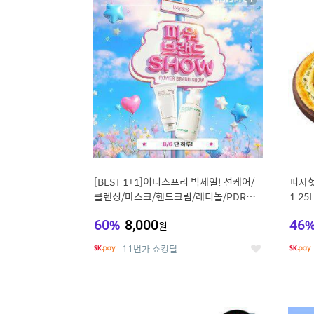
상
세
[BEST 1+1]이니스프리 빅세일! 선케어/
피자헛
클렌징/마스크/핸드크림/레티놀/PDRN/
1.25
비타C/그린
60
%
8,000
46
원
11번가 쇼킹딜
좋
아
요
9
1