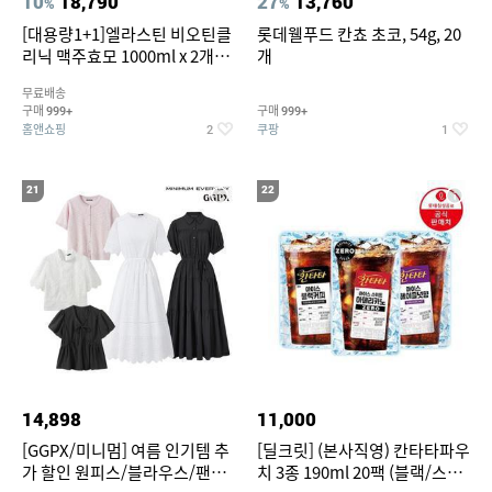
10
18,790
27
13,760
%
%
[대용량1+1]엘라스틴 비오틴클
롯데웰푸드 칸쵸 초코, 54g, 20
리닉 맥주효모 1000ml x 2개
개
(샴푸/컨디셔너 택1)
무료배송
구매
구매
999+
999+
홈앤쇼핑
쿠팡
2
1
21
22
14,898
11,000
[GGPX/미니멈] 여름 인기템 추
[딜크릿] (본사직영) 칸타타파우
가 할인 원피스/블라우스/팬츠
치 3종 190ml 20팩 (블랙/스위