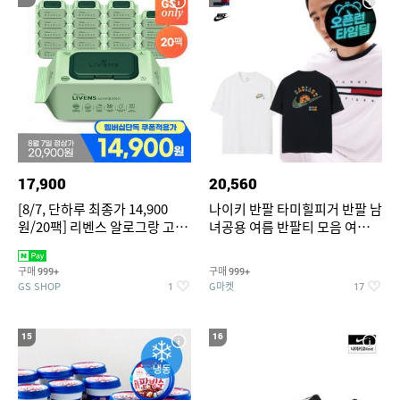
17,900
20,560
[8/7, 단하루 최종가 14,900
나이키 반팔 타미힐피거 반팔 남
원/20팩] 리벤스 알로그랑 고평
녀공용 여름 반팔티 모음 여름
량 물티슈 70매x20팩
반팔티 기간한정 특가
구매
구매
999+
999+
GS SHOP
G마켓
1
17
15
16