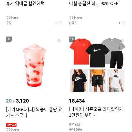
휴가 역대급 할인혜택
이월 총결산 최대 90% OFF
구매
구매
983
999+
쿠팡
G마켓
3
1
9
10
20
3,120
18,434
%
[나이키] 시즌오프 최대할인가
[메가MGC커피] 복숭아 퐁당 요
1만원대 부터~
거트 스무디
무료배송
구매
구매
999+
999+