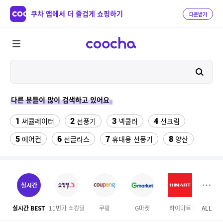
쿠차 앱에서 더 즐겁게 쇼핑하기
다운받기
다른 분들이 많이 검색하고 있어요
1
2
3
4
써큘레이터
선풍기
넥쿨러
선크림
5
6
7
8
에어컨
선글라스
휴대용 선풍기
양산
9
10
실외기없는 에어컨
수향미쌀10kg특등급
11
12
13
수향미쌀10kg
아쿠아슈즈
라이딩장갑
실시간
14
15
풍기인견바지
메가커피
실시간 BEST
11번가 쇼킹딜
쿠팡
G마켓
하이마트
ALL
16
17
성인용세발자전거중고
프라스틱서랍장