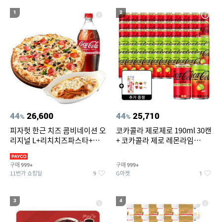
18
19
위닉스 dn3e170 lwk
벤츠S용품
1
2
20
미니인형뽑기기계
44
26,600
44
25,710
%
%
피자헛 한근 치즈 콤비네이션 오
코카콜라 제로제로 190ml 30캔
리지널 L+리치치즈파스타+콜
+ 코카콜라 제로 레몬라임
라 1.25L
190ml 30캔 + (증정) 콜드컵+스
티커 세트
구매
구매
999+
999+
11번가 쇼킹딜
G마켓
9
1
3
4