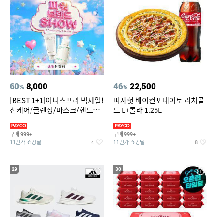
60
8,000
46
22,500
%
%
[BEST 1+1]이니스프리 빅세일!
피자헛 베이컨포테이토 리치골
선케어/클렌징/마스크/핸드크
드 L+콜라 1.25L
림/레티놀/PDRN/비타C/그린
구매
구매
999+
999+
11번가 쇼킹딜
11번가 쇼킹딜
4
8
29
30