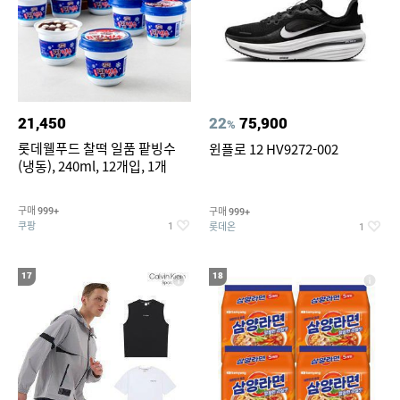
21,450
22
75,900
%
롯데웰푸드 찰떡 일품 팥빙수
윈플로 12 HV9272-002
(냉동), 240ml, 12개입, 1개
구매
구매
999+
999+
쿠팡
롯데온
1
1
17
18