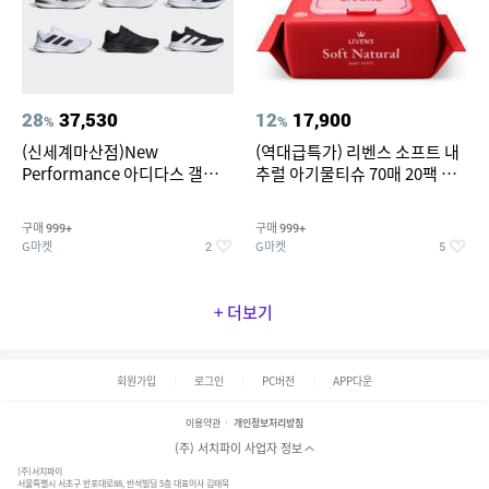
28
37,530
12
17,900
%
%
(신세계마산점)New
(역대급특가) 리벤스 소프트 내
Performance 아디다스 갤럭시
추럴 아기물티슈 70매 20팩 캡
런 7종 택 1
형 / 70gsm 고평량
구매
구매
999+
999+
G마켓
G마켓
2
5
+ 더보기
회원가입
로그인
PC버전
APP다운
이용약관
개인정보처리방침
(주) 서치파이 사업자 정보
(주)서치파이
서울특별시 서초구 반포대로88, 반석빌딩 5층 대표이사 김태묵