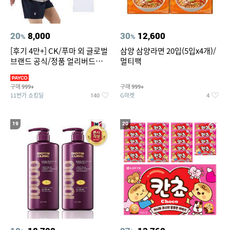
20
8,000
30
12,600
%
%
[후기 4만+] CK/푸마 외 글로벌
삼양 삼양라면 20입(5입x4개)/
브랜드 공식/정품 얼리버드
멀티팩
~94%
구매
구매
999+
999+
11번가 쇼킹딜
G마켓
140
4
19
20