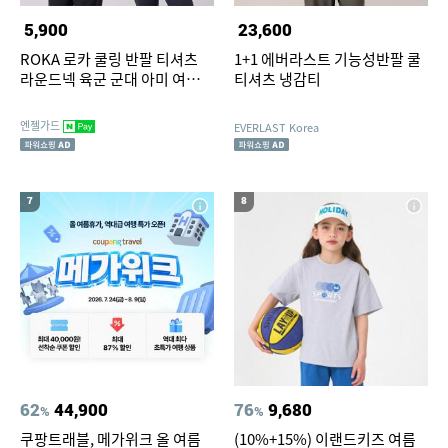
5,900
23,600
ROKA 로카 쿨링 반팔 티셔츠
1+1 에버라스트 기능성반팔 쿨
라운드넥 육군 군대 아미 여름냉
티셔츠 냉감티
감 메쉬 체육대회 단체 반티
엔젤가드
EVERLAST Korea
7
8
62
44,900
76
9,680
%
%
쿠팡트래블, 메가위크 올 여름
(10%+15%) 이랜드키즈 여름