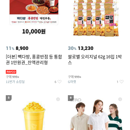
11
8,900
30
13,230
%
%
[더본] 빽다방, 홍콩반점 등 통합
쌀로별 오리지널 62g 16입 1박
권 1만원권_잔액관리형
스
구매
구매
999+
999+
11번가 쇼킹딜
G마켓
6
1
5
6