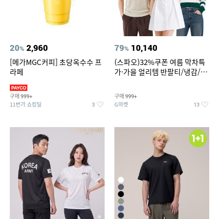
20
2,960
79
10,140
%
%
[메가MGC커피] 초당옥수수 프
(스파오)32%쿠폰 여름 막차특
라페
가·가을 얼리템 반팔티/냉감/반
바지/린넨/맨투맨/슬랙스/가디
건 외 ~74%OFF
구매
구매
999+
999+
11번가 쇼킹딜
G마켓
3
13