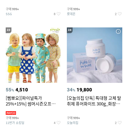
~
트아메리카노/헤이즐넛)
구매
구매
999+
999+
SSG
롯데온
8
2
23
24
55
4,510
34
19,800
%
%
[삠뽀요][파이널특가
[오늘의집 단독] 특대형 고체 탈
25%+15%] 썸머시즌오프
취제 퓨어화이트 300g_화장실
3,390원~/상하복/래쉬가드/수
탈취제 담배냄새제거 거실탈취
영복/티셔츠/
구매
구매
999+
999+
11번가 쇼킹딜
오늘의집
4
2