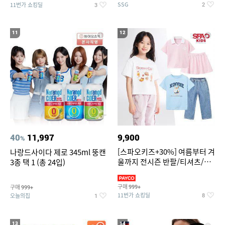
SSG
11번가 쇼킹딜
2
3
11
12
40
11,997
9,900
%
[스파오키즈+30%] 여름부터 겨
나랑드사이다 제로 345ml 뚱캔
울까지 전시즌 반팔/티셔츠/셋
3종 택 1 (총 24입)
업/원피스/팬츠/아우트 外
구매
구매
999+
999+
11번가 쇼킹딜
오늘의집
8
1
13
14