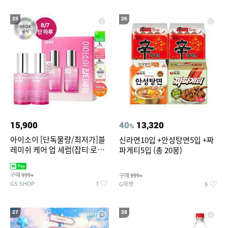
25
26
15,900
40
13,320
%
아이소이 [단독물량/최저가]블
신라면10입 +안성탕면5입 +짜
레미쉬 케어 업 세럼(잡티 로즈
파게티5입 (총 20봉)
세럼) 20ml 더블기획 (사용기한
2027-04-24)
구매
구매
999+
999+
GS SHOP
G마켓
1
5
27
28