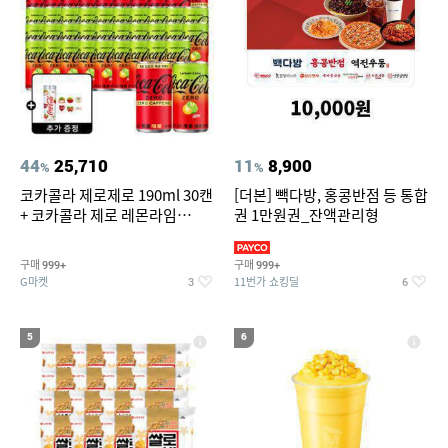
44
25,710
11
8,900
%
%
코카콜라 제로제로 190ml 30캔
[더본] 빽다방, 홍콩반점 등 통합
+ 코카콜라 제로 레몬라임
권 1만원권_잔액관리형
190ml 30캔 + (증정) 콜드컵+스
티커 세트
구매
구매
999+
999+
G마켓
11번가 쇼킹딜
3
6
5
6