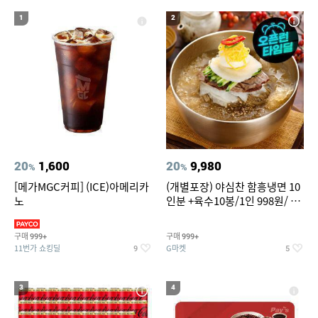
20
성인용세발자전거중고
1
2
20
1,600
20
9,980
%
%
[메가MGC커피] (ICE)아메리카
(개별포장) 야심찬 함흥냉면 10
노
인분 +육수10봉/1인 998원/ 머
리가 쨍하게 시원한 냉면
구매
구매
999+
999+
11번가 쇼킹딜
G마켓
9
5
3
4