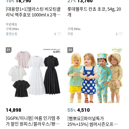
10
18,790
27
13,760
%
%
[대용량1+1]엘라스틴 비오틴클
롯데웰푸드 칸쵸 초코, 54g, 20
리닉 맥주효모 1000ml x 2개
개
(샴푸/컨디셔너 택1)
무료배송
구매
구매
999+
999+
홈앤쇼핑
쿠팡
3
2
21
22
14,898
55
4,510
%
[GGPX/미니멈] 여름 인기템 추
[삠뽀요][파이널특가
가 할인 원피스/블라우스/팬츠
25%+15%] 썸머시즌오프