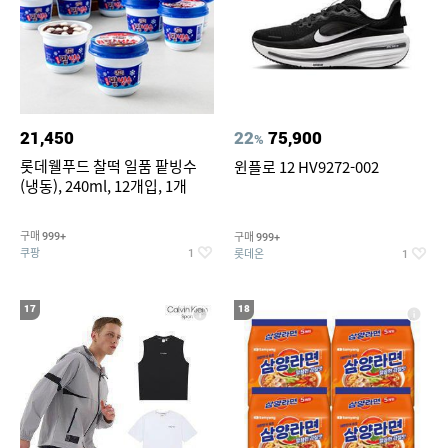
21,450
22
75,900
%
롯데웰푸드 찰떡 일품 팥빙수
윈플로 12 HV9272-002
(냉동), 240ml, 12개입, 1개
구매
구매
999+
999+
쿠팡
롯데온
1
1
17
18