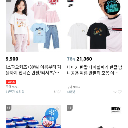
9,900
76
21,360
%
[스파오키즈+30%] 여름부터 겨
나이키 반팔 타미힐피거 반팔 남
울까지 전시즌 반팔/티셔츠/셋
녀공용 여름 반팔티 모음 여름
업/원피스/팬츠/아우트 外
반팔티 기간한정 특가
구매
구매
999+
999+
11번가 쇼킹딜
G마켓
8
17
15
16