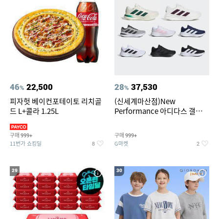
46
22,500
28
37,530
%
%
피자헛 베이컨포테이토 리치골
(신세계마산점)New
드 L+콜라 1.25L
Performance 아디다스 갤럭시
런 7종 택 1
구매
구매
999+
999+
11번가 쇼킹딜
G마켓
8
2
29
30