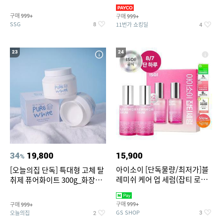
~
3,390원~/상하복/래쉬가드/수
영복/티셔츠/
구매
구매
999+
999+
SSG
11번가 쇼킹딜
8
4
23
24
34
19,800
15,900
%
아이소이 [단독물량/최저가]블
[오늘의집 단독] 특대형 고체 탈
레미쉬 케어 업 세럼(잡티 로즈
취제 퓨어화이트 300g_화장실
세럼) 20ml 더블기획 (사용기한
탈취제 담배냄새제거 거실탈취
2027-04-24)
구매
구매
999+
999+
GS SHOP
오늘의집
3
2