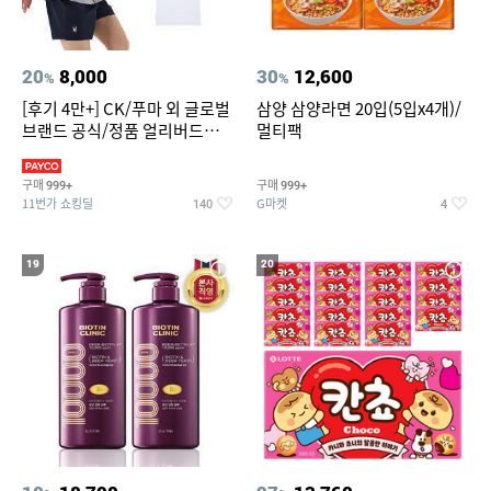
20
8,000
30
12,600
%
%
[후기 4만+] CK/푸마 외 글로벌
삼양 삼양라면 20입(5입x4개)/
브랜드 공식/정품 얼리버드
멀티팩
~94%
구매
구매
999+
999+
11번가 쇼킹딜
G마켓
140
4
19
20