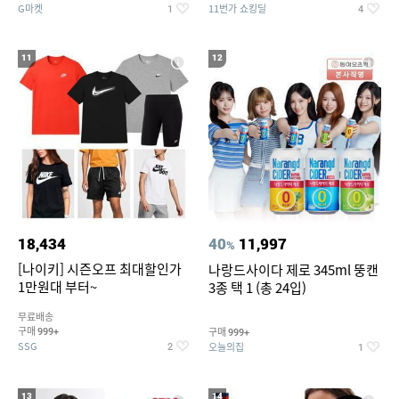
G마켓
11번가 쇼킹딜
1
4
11
12
18,434
40
11,997
%
[나이키] 시즌오프 최대할인가
나랑드사이다 제로 345ml 뚱캔
1만원대 부터~
3종 택 1 (총 24입)
무료배송
구매
구매
999+
999+
SSG
오늘의집
2
1
13
14