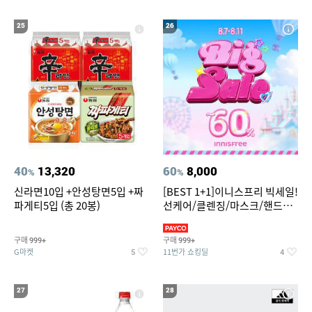
25
26
40
13,320
60
8,000
%
%
신라면10입 +안성탕면5입 +짜
[BEST 1+1]이니스프리 빅세일!
파게티5입 (총 20봉)
선케어/클렌징/마스크/핸드크
림/레티놀/PDRN/비타C/그린
구매
구매
999+
999+
G마켓
11번가 쇼킹딜
5
4
27
28