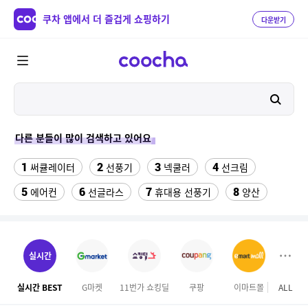
쿠차 앱에서 더 즐겁게 쇼핑하기
다운받기
다른 분들이 많이 검색하고 있어요
1
2
3
4
써큘레이터
선풍기
넥쿨러
선크림
5
6
7
8
에어컨
선글라스
휴대용 선풍기
양산
9
10
11
치약
여성댄스복
가정용 인형뽑기기계
12
13
팔찌부자재
여자라인 댄스복
실시간
14
15
16
롯데월드 자유이용권
라인댄스옷
엄마옷
실시간 BEST
G마켓
11번가 쇼킹딜
쿠팡
이마트몰
ALL
롯데
17
18
19
엘칸토
kfc
슬리퍼