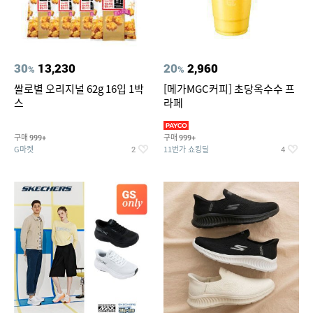
30
13,230
20
2,960
%
%
쌀로별 오리지널 62g 16입 1박
[메가MGC커피] 초당옥수수 프
스
라페
구매
구매
999+
999+
G마켓
11번가 쇼킹딜
2
4