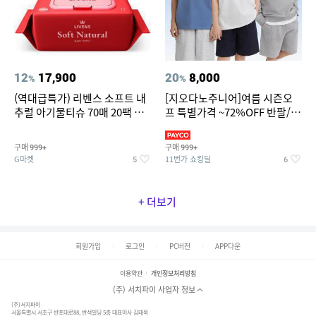
12
17,900
20
8,000
%
%
(역대급특가) 리벤스 소프트 내
[지오다노주니어]여름 시즌오
추럴 아기물티슈 70매 20팩 캡
프 특별가격 ~72%OFF 반팔/반
형 / 70gsm 고평량
바지/기능성 등
구매
구매
999+
999+
G마켓
11번가 쇼킹딜
5
6
+ 더보기
회원가입
로그인
PC버전
APP다운
이용약관
개인정보처리방침
(주) 서치파이 사업자 정보
(주)서치파이
서울특별시 서초구 반포대로88, 반석빌딩 5층 대표이사 김태묵