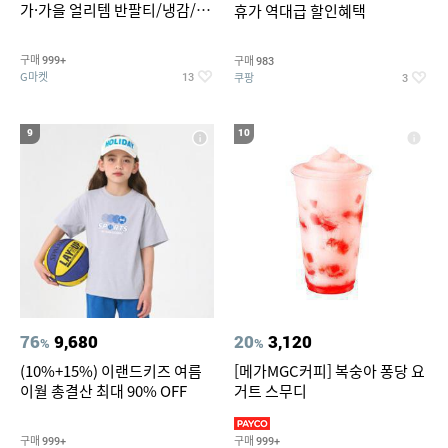
가·가을 얼리템 반팔티/냉감/반
휴가 역대급 할인혜택
바지/린넨/맨투맨/슬랙스/가디
건 외 ~74%OFF
구매
구매
999+
983
G마켓
쿠팡
13
3
9
10
76
9,680
20
3,120
%
%
(10%+15%) 이랜드키즈 여름
[메가MGC커피] 복숭아 퐁당 요
이월 총결산 최대 90% OFF
거트 스무디
구매
구매
999+
999+