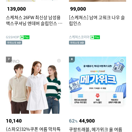
139,000
99,000
스케쳐스 26FW 최신상 남성용
[스케쳐스] 남여 고워크 나우 슬
맥스쿠셔닝 엔데버 슬립인스 워
립인스
킹화 TV상품
GSSHOP
스케쳐스코리아
7
8
10,140
62
44,900
%
(스파오)32%쿠폰 여름 막차특
쿠팡트래블, 메가위크 올 여름