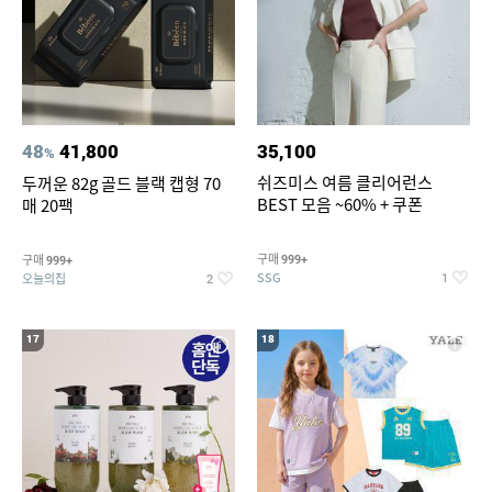
48
41,800
35,100
%
쉬즈미스 여름 클리어런스
두꺼운 82g 골드 블랙 캡형 70
BEST 모음 ~60% + 쿠폰
매 20팩
구매
구매
999+
999+
SSG
오늘의집
1
2
17
18