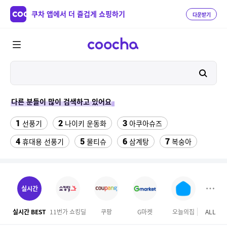
쿠차 앱에서 더 즐겁게 쇼핑하기
다운받기
다른 분들이 많이 검색하고 있어요
1
2
3
선풍기
나이키 운동화
아쿠아슈즈
4
5
6
7
휴대용 선풍기
물티슈
삼계탕
복숭아
8
9
10
이동식 에어컨
샌들
수향미쌀10kg특등급
11
12
13
서울랜드 자유이용권
여성 댄스복
팔찌부자재
실시간
14
15
16
엄마옷
이비스 용산
디오션리조트
실시간 BEST
11번가 쇼킹딜
쿠팡
G마켓
오늘의집
ALL
테
17
18
하이원 워터월드
테프론 테이프