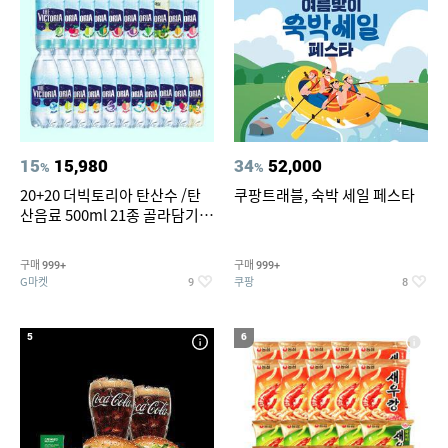
15
15,980
34
52,000
%
%
20+20 더빅토리아 탄산수 /탄
쿠팡트래블, 숙박 세일 페스타
산음료 500ml 21종 골라담기
(총 2박스/분리배송)
구매
구매
999+
999+
G마켓
쿠팡
9
8
5
6