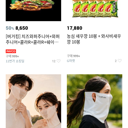
50
8,650
17,880
%
농심 새우깡 10봉 + 와사비새우
[버거킹] 치즈와퍼주니어+와퍼
깡 10봉
주니어+콜라R+콜라R+쉐이킹
프라이 스윗어니언
구매
구매
999+
999+
G마켓
11번가 쇼킹딜
2
12