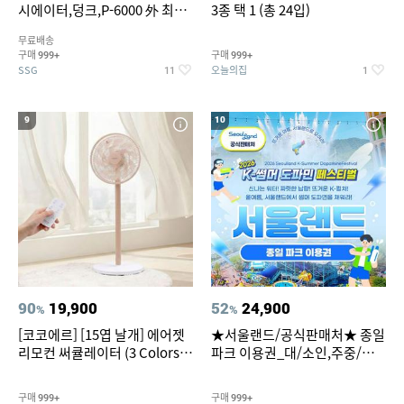
시에이터,덩크,P-6000 外 최대
3종 택 1 (총 24입)
~50% SALE
무료배송
구매
구매
999+
999+
SSG
오늘의집
11
1
9
10
90
19,900
52
24,900
%
%
[코코에르] [15엽 날개] 에어젯
★서울랜드/공식판매처★ 종일
리모컨 써큘레이터 (3 Colors
파크 이용권_대/소인,주중/주
택1)
말 공통
구매
구매
999+
999+