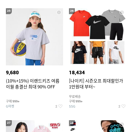
25
26
9,680
18,434
(10%+15%) 이랜드키즈 여름
[나이키] 시즌오프 최대할인가
이월 총결산 최대 90% OFF
1만원대 부터~
무료배송
구매
구매
999+
999+
G마켓
SSG
2
2
27
28