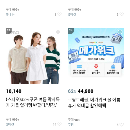
맥반석계란 HACCP 햇썹 인증
190ml 30캔 + (증정) 콜드컵+스
티커 세트
구매
구매
999+
999+
롯데온
G마켓
1
3
23
24
10,140
62
44,900
%
(스파오)32%쿠폰 여름 막차특
쿠팡트래블, 메가위크 올 여름
가·가을 얼리템 반팔티/냉감/반
휴가 역대급 할인혜택
바지/린넨/맨투맨/슬랙스/가디
건 외 ~74%OFF
구매
구매
999+
983
G마켓
쿠팡
14
3