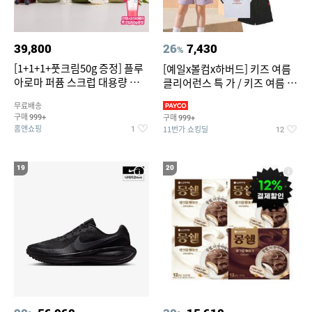
39,800
26
7,430
%
[1+1+1+풋크림50g 증정] 플루
[예일x볼컴x하버드] 키즈 여름
아로마 퍼퓸 스크럽 대용량 바디
클리어런스 특 가 / 키즈 여름 수
워시 1000ml
영복 반팔티 반바지 스
무료배송
구매
구매
999+
999+
홈앤쇼핑
11번가 쇼킹딜
1
12
19
20