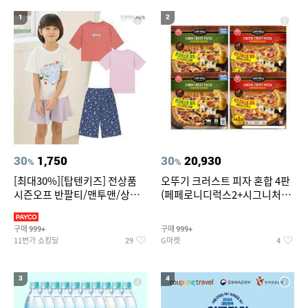
19
20
중고음료수냉장고
스투시 키즈
1
2
30
1,750
30
20,930
%
%
[최대30%][탑텐키즈] 전상품
오뚜기 크러스트 피자 혼합 4판
시즌오프 반팔티/맨투맨/상하
(페페로니디럭스2+시그니처익
복/레깅스 외 100종
스트림2)
구매
구매
999+
999+
11번가 쇼킹딜
G마켓
29
4
3
4