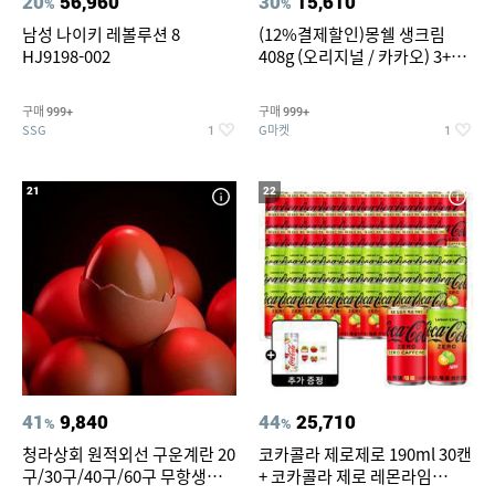
20
56,960
30
15,610
%
%
남성 나이키 레볼루션 8
(12%결제할인)몽쉘 생크림
HJ9198-002
408g (오리지널 / 카카오) 3+1
개
구매
구매
999+
999+
SSG
G마켓
1
1
21
22
41
9,840
44
25,710
%
%
청라상회 원적외선 구운계란 20
코카콜라 제로제로 190ml 30캔
구/30구/40구/60구 무항생제
+ 코카콜라 제로 레몬라임