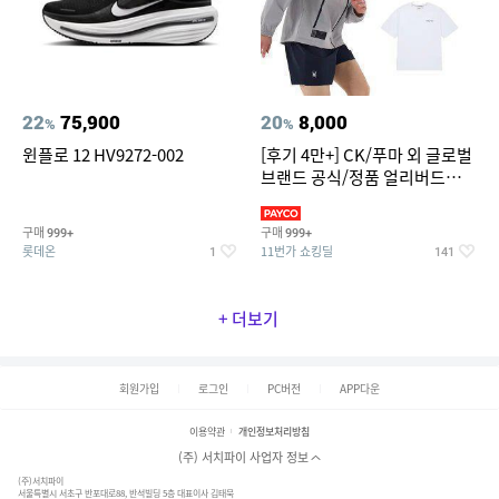
22
75,900
20
8,000
%
%
윈플로 12 HV9272-002
[후기 4만+] CK/푸마 외 글로벌
브랜드 공식/정품 얼리버드
~94%
구매
구매
999+
999+
롯데온
11번가 쇼킹딜
1
141
+ 더보기
회원가입
로그인
PC버전
APP다운
이용약관
개인정보처리방침
(주) 서치파이 사업자 정보
(주)서치파이
서울특별시 서초구 반포대로88, 반석빌딩 5층 대표이사 김태묵