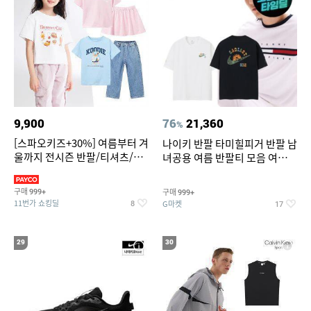
9,900
76
21,360
%
[스파오키즈+30%] 여름부터 겨
나이키 반팔 타미힐피거 반팔 남
울까지 전시즌 반팔/티셔츠/셋
녀공용 여름 반팔티 모음 여름
업/원피스/팬츠/아우트 外
반팔티 기간한정 특가
구매
구매
999+
999+
11번가 쇼킹딜
G마켓
8
17
29
30