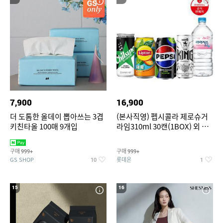
7,900
16,900
더 도톰한 올데이 뽑아쓰는 3겹
(본사직영) 펩시콜라 제로슈거
키친타올 100매 9개입
라임310ml 30캔(1BOX) 외 롯
데칠성BEST
구매
구매
999+
999+
GS SHOP
롯데온
10
1
15
16