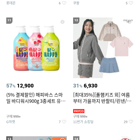
롯데온
쿠팡
6
5
11
12
57
12,900
31
6,930
%
%
(5% 결제할인) 해피바스 스마
[최대35%][폴햄키즈 외] 여름
일 바디워시900g 3종세트 유
부터 가을까지 반팔티/린넨/맨
자/체리/자몽
투맨/가디건/팬츠 외 100종
구매
구매
999+
999+
G마켓
11번가 쇼킹딜
7
29
13
14