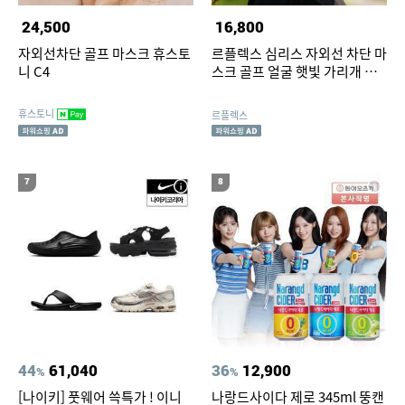
24,500
16,800
자외선차단 골프 마스크 휴스토
르플렉스 심리스 자외선 차단 마
니 C4
스크 골프 얼굴 햇빛 가리개 냉
감 쿨링 여름 넥워머
휴스토니
르플렉스
7
8
44
61,040
36
12,900
%
%
[나이키] 풋웨어 쓱특가 ! 이니
나랑드사이다 제로 345ml 뚱캔