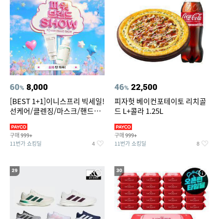
60
8,000
46
22,500
%
%
[BEST 1+1]이니스프리 빅세일!
피자헛 베이컨포테이토 리치골
선케어/클렌징/마스크/핸드크
드 L+콜라 1.25L
림/레티놀/PDRN/비타C/그린
구매
구매
999+
999+
11번가 쇼킹딜
11번가 쇼킹딜
4
8
29
30