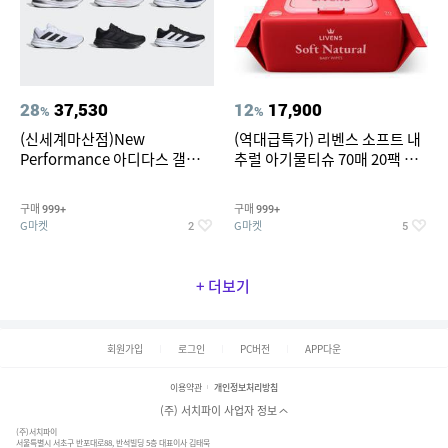
28
37,530
12
17,900
%
%
(신세계마산점)New
(역대급특가) 리벤스 소프트 내
Performance 아디다스 갤럭시
추럴 아기물티슈 70매 20팩 캡
런 7종 택 1
형 / 70gsm 고평량
구매
구매
999+
999+
G마켓
G마켓
2
5
+ 더보기
회원가입
로그인
PC버전
APP다운
이용약관
개인정보처리방침
(주) 서치파이 사업자 정보
(주)서치파이
서울특별시 서초구 반포대로88, 반석빌딩 5층 대표이사 김태묵