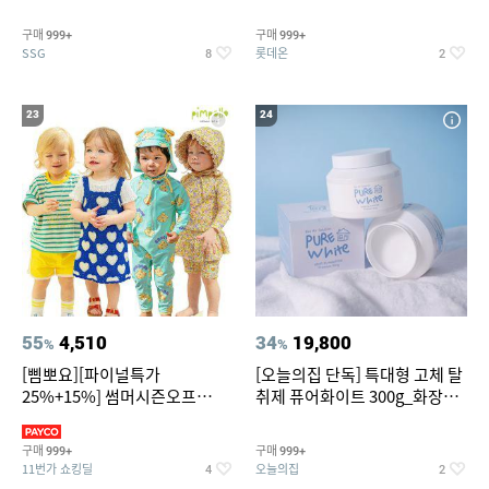
~
트아메리카노/헤이즐넛)
구매
구매
999+
999+
SSG
롯데온
8
2
23
24
55
4,510
34
19,800
%
%
[삠뽀요][파이널특가
[오늘의집 단독] 특대형 고체 탈
25%+15%] 썸머시즌오프
취제 퓨어화이트 300g_화장실
3,390원~/상하복/래쉬가드/수
탈취제 담배냄새제거 거실탈취
영복/티셔츠/
구매
구매
999+
999+
11번가 쇼킹딜
오늘의집
4
2