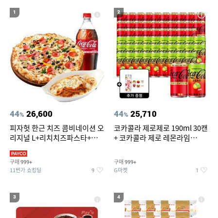
19
20
현미
아레나 여성 실내수영복 7부
1
2
44
26,600
44
25,710
%
%
피자헛 한근 치즈 콤비네이션 오
코카콜라 제로제로 190ml 30캔
리지널 L+리치치즈파스타+콜
+ 코카콜라 제로 레몬라임
라 1.25L
190ml 30캔 + (증정) 콜드컵+스
티커 세트
구매
구매
999+
999+
11번가 쇼킹딜
G마켓
9
1
3
4