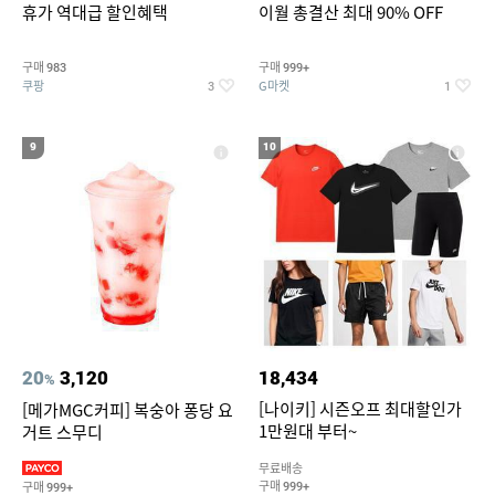
휴가 역대급 할인혜택
이월 총결산 최대 90% OFF
구매
구매
983
999+
쿠팡
G마켓
3
1
9
10
20
3,120
18,434
%
[나이키] 시즌오프 최대할인가
[메가MGC커피] 복숭아 퐁당 요
1만원대 부터~
거트 스무디
무료배송
구매
구매
999+
999+