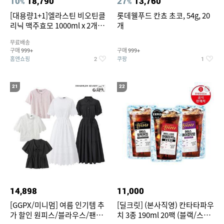
10
18,790
27
13,760
%
%
[대용량1+1]엘라스틴 비오틴클
롯데웰푸드 칸쵸 초코, 54g, 20
리닉 맥주효모 1000ml x 2개
개
(샴푸/컨디셔너 택1)
무료배송
구매
구매
999+
999+
홈앤쇼핑
쿠팡
2
1
21
22
14,898
11,000
[GGPX/미니멈] 여름 인기템 추
[딜크릿] (본사직영) 칸타타파우
가 할인 원피스/블라우스/팬츠
치 3종 190ml 20팩 (블랙/스위