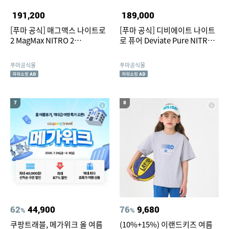
191,200
189,000
[푸마 공식] 매그맥스 나이트로
[푸마 공식] 디비에이트 나이트
2 MagMax NITRO 2
로 퓨어 Deviate Pure NITRO
(31212511)
(31390406)
푸마공식몰
푸마공식몰
7
8
62
44,900
76
9,680
%
%
쿠팡트래블, 메가위크 올 여름
(10%+15%) 이랜드키즈 여름