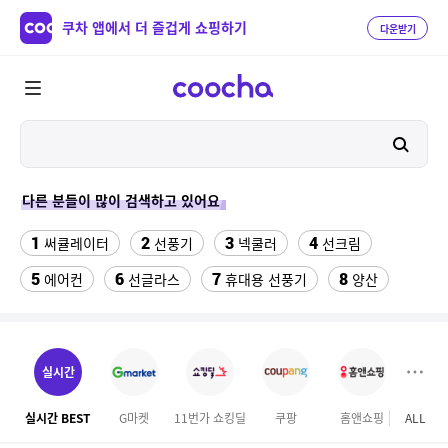
쿠차 앱에서 더 즐겁게 쇼핑하기
다운받기
다른 분들이 많이 검색하고 있어요
1
2
3
4
써큘레이터
선풍기
넥쿨러
선크림
5
6
7
8
에어컨
선글라스
휴대용 선풍기
양산
9
10
여성칠부바지
차량햇빛가리개
11
12
13
실외기없는 에어컨
버거킹
라이트라이드 360
실시간
14
15
성인용세발자전거중고
겔럭시25카드케이스
실시간 BEST
G마켓
11번가 쇼킹딜
쿠팡
홈앤쇼핑
ALL
테
16
17
18
여성 여름 니트티
뷔페용기
매직 미러