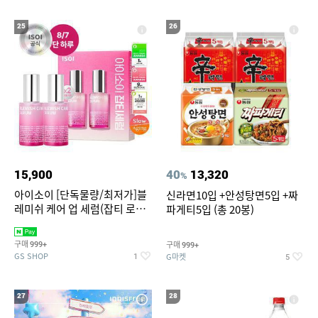
25
26
15,900
40
13,320
%
아이소이 [단독물량/최저가]블
신라면10입 +안성탕면5입 +짜
레미쉬 케어 업 세럼(잡티 로즈
파게티5입 (총 20봉)
세럼) 20ml 더블기획 (사용기한
2027-04-24)
구매
구매
999+
999+
GS SHOP
G마켓
1
5
27
28