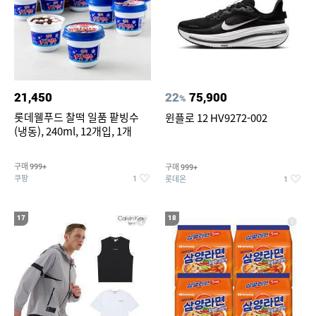
21,450
22
75,900
%
롯데웰푸드 찰떡 일품 팥빙수
윈플로 12 HV9272-002
(냉동), 240ml, 12개입, 1개
구매
구매
999+
999+
쿠팡
롯데온
1
1
17
18