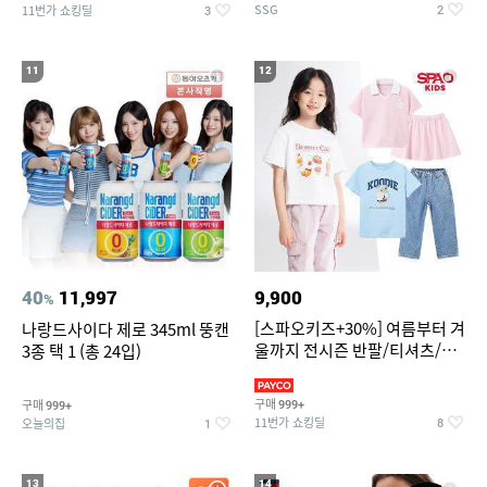
SSG
11번가 쇼킹딜
2
3
11
12
40
11,997
9,900
%
[스파오키즈+30%] 여름부터 겨
나랑드사이다 제로 345ml 뚱캔
울까지 전시즌 반팔/티셔츠/셋
3종 택 1 (총 24입)
업/원피스/팬츠/아우트 外
구매
구매
999+
999+
11번가 쇼킹딜
오늘의집
8
1
13
14