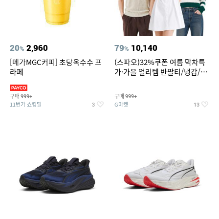
20
2,960
79
10,140
%
%
[메가MGC커피] 초당옥수수 프
(스파오)32%쿠폰 여름 막차특
라페
가·가을 얼리템 반팔티/냉감/반
바지/린넨/맨투맨/슬랙스/가디
건 외 ~74%OFF
구매
구매
999+
999+
11번가 쇼킹딜
G마켓
3
13