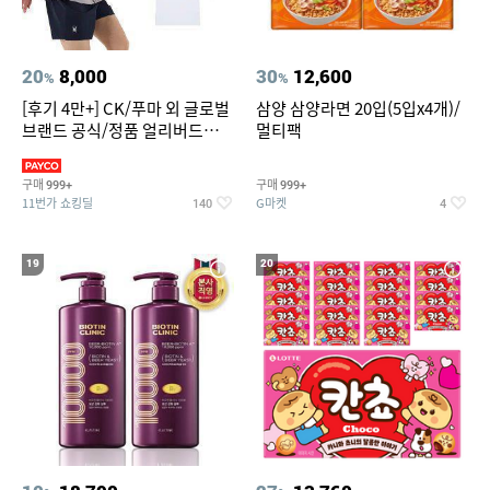
20
8,000
30
12,600
%
%
[후기 4만+] CK/푸마 외 글로벌
삼양 삼양라면 20입(5입x4개)/
브랜드 공식/정품 얼리버드
멀티팩
~94%
구매
구매
999+
999+
11번가 쇼킹딜
G마켓
140
4
19
20