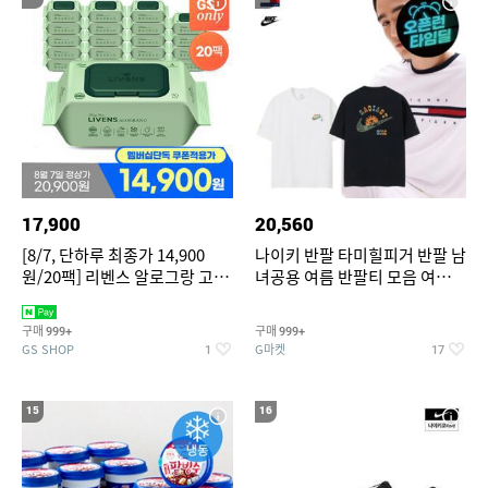
17,900
20,560
[8/7, 단하루 최종가 14,900
나이키 반팔 타미힐피거 반팔 남
원/20팩] 리벤스 알로그랑 고평
녀공용 여름 반팔티 모음 여름
량 물티슈 70매x20팩
반팔티 기간한정 특가
구매
구매
999+
999+
GS SHOP
G마켓
1
17
15
16