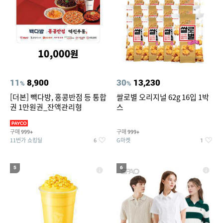
11
8,900
30
13,230
%
%
[더본] 빽다방, 홍콩반점 등 통합
쌀로별 오리지널 62g 16입 1박
권 1만원권_잔액관리형
스
구매
구매
999+
999+
11번가 쇼킹딜
G마켓
6
1
5
6