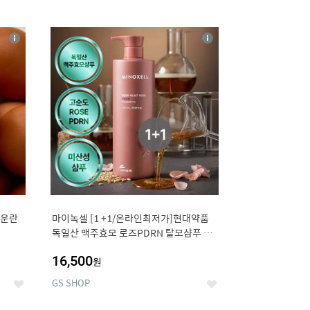
12
상
상
세
세
구운란
마이녹셀 [1 +1/온라인최저가]현대약품
독일산 맥주효모 로즈PDRN 탈모샴푸 대
용량 1000ml (정가 100,000원)
16,500
원
GS SHOP
좋
좋
아
아
요
요