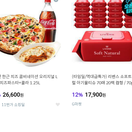
상
세
 한근 치즈 콤비네이션 오리지널 L
(타임딜/역대급특가) 리벤스 소프트
치즈파스타+콜라 1.25L
럴 아기물티슈 70매 20팩 캡형 / 70
고평량
%
26,600
12
%
17,900
원
원
G마켓
11번가 쇼킹딜
좋
아
요