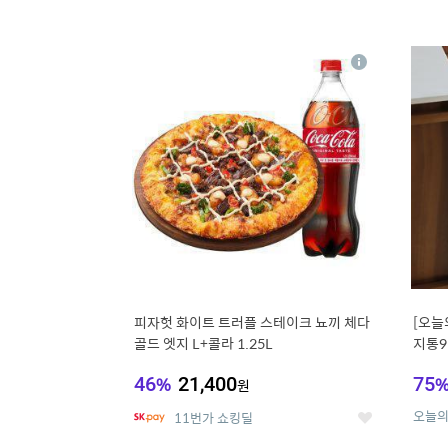
13
1
상
세
피자헛 화이트 트러플 스테이크 뇨끼 체다
[오늘
골드 엣지 L+콜라 1.25L
지통9
46
%
21,400
75
원
오늘
11번가 쇼킹딜
좋
아