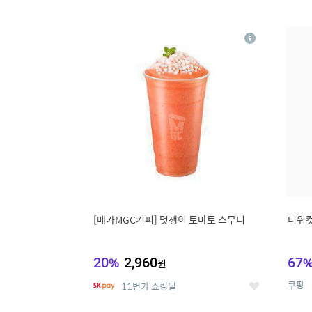
9
1
상
세
[메가MGC커피] 멋쟁이 토마토 스무디
더위컷
20
%
2,960
67
원
쿠팡
11번가 쇼킹딜
좋
아
요