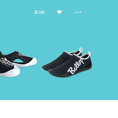
좋
더
로그인
아
보
요
기