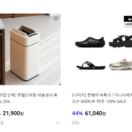
4
15
상
세
의집 단독] 푸벨드마망 자동센서 휴
[나이키] 풋웨어 쓱특가 ! 이니시에
L/20L
크,P-6000 外 최대 ~50% SALE
%
21,900
44
%
61,040
원
원
의집
SSG
좋
아