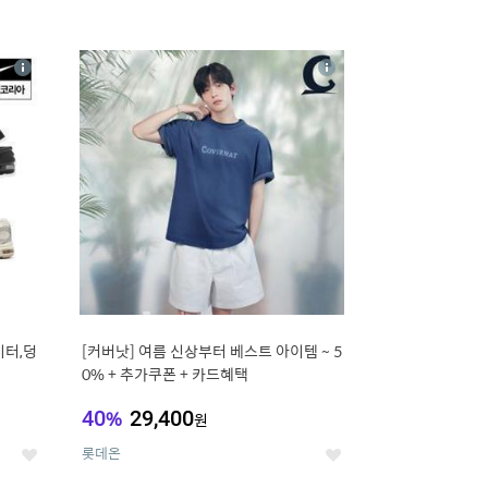
16
상
상
세
세
이터,덩
[커버낫] 여름 신상부터 베스트 아이템 ~ 5
0% + 추가쿠폰 + 카드혜택
40
%
29,400
원
롯데온
좋
좋
아
아