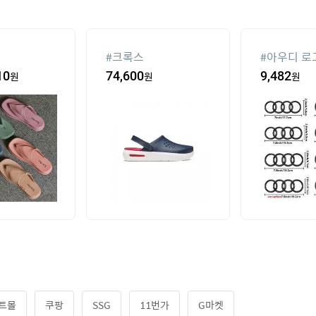
#
크록스
#
아우디 로
10
원
74,600
원
9,482
원
트몰
쿠팡
SSG
11번가
G마켓