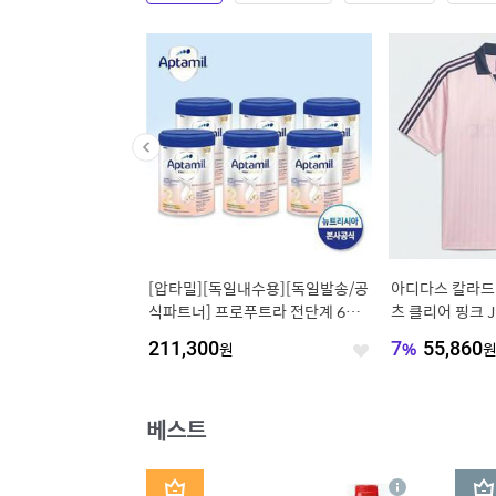
주 삼다수 330/500m
[압타밀][독일내수용][독일발송/공
아디다스 칼라드
 외 광동BEST
식파트너] 프로푸트라 전단계 6통/
츠 클리어 핑크 J
탭스
210
원
211,300
원
7
%
55,860
좋
좋
아
아
요
요
베스트
1
2
상