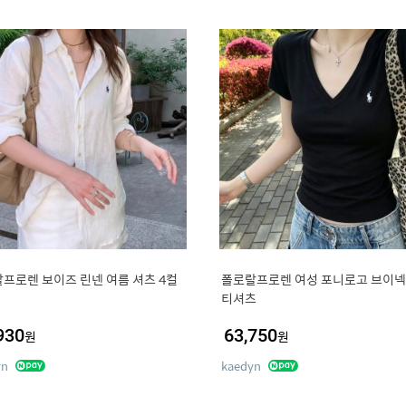
프로렌 보이즈 린넨 여름 셔츠 4컬
폴로랄프로렌 여성 포니로고 브이넥
티셔츠
930
63,750
원
원
yn
kaedyn