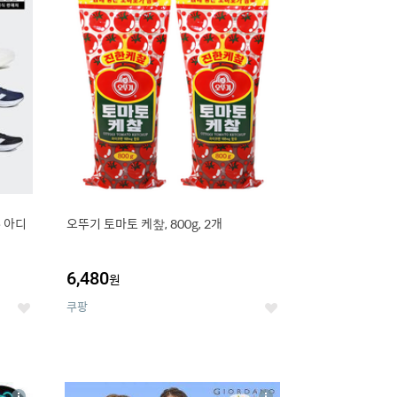
세
세
e 아디
오뚜기 토마토 케챂, 800g, 2개
6,480
원
쿠팡
좋
좋
아
아
요
요
8