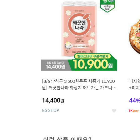
상
세
[8/6 단하루 3,500원쿠폰 최종가 10,900
피자헛
원] 깨끗한나라 화장지 허브가든 가드니아
+리치
27m 30롤
14,400
44
원
GS SHOP
좋
아
요
이런 상품 어때요?