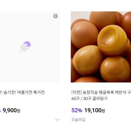
0
11
상
세
! 습기컷! 여름가전 특가전
[이천] 농장직송 탱글촉촉 맥반석 
60구 / 30구 골라담기
%
9,900
52
%
19,100
원
원
오늘의집
좋
아
요