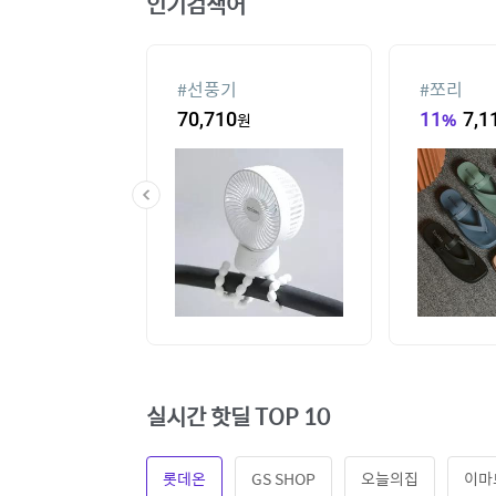
인기검색어
#
선풍기
#
쪼리
3,260
원
70,710
원
11
%
7,1
실시간 핫딜 TOP 10
롯데온
GS SHOP
오늘의집
이마