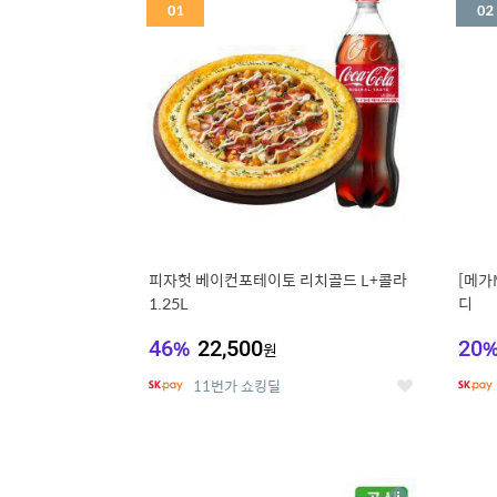
세
피자헛 베이컨포테이토 리치골드 L+콜라
[메가
1.25L
디
46
%
22,500
20
원
11번가 쇼킹딜
좋
아
요
5
6