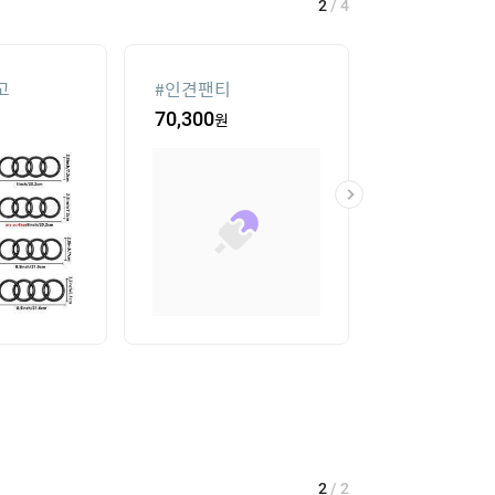
2
/
4
고
#
인견팬티
#
침대 매트리스
70,300
원
16
%
104,550
2
/
2