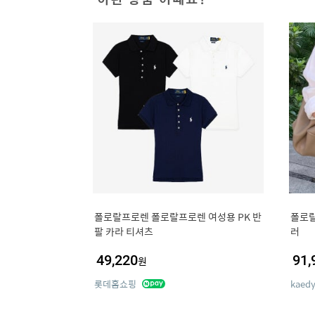
폴로랄프로렌 폴로랄프로렌 여성용 PK 반
폴로랄
팔 카라 티셔츠
러
49,220
91,
원
롯데홈쇼핑
kaed