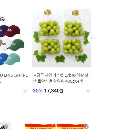
O EMIS CAP(RE
고당도 샤인머스켓 17brix이상 상
경북 아삭달콤 백도 경
1
단 로얄선별 알알이 400gX4팩
숭아 4kg
원
35
%
17,340
원
35
%
16,850
원
좋
좋
아
아
요
요
4
상
상