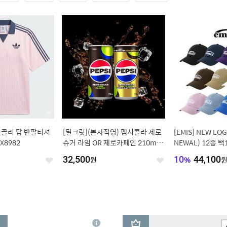
 골리 탑 반팔티셔
[딜크릿](본사직영) 펩시콜라 제로
[EMIS] NEW LOG
X8982
슈거 라임 OR 제로카페인 210ml 6
NEWAL) 12종 택
0캔
원
32,500
원
10
%
44,100
좋
좋
아
아
요
요
3
상