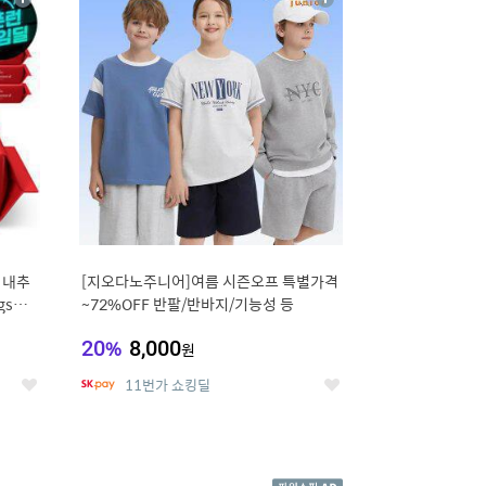
상
상
세
세
 내추
[지오다노주니어]여름 시즌오프 특별가격
gsm
~72%OFF 반팔/반바지/기능성 등
20
%
8,000
원
11번가 쇼킹딜
좋
좋
아
아
요
요