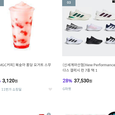
세
MGC커피] 복숭아 퐁당 요거트 스무
(신세계마산점)New Performanc
다스 갤럭시 런 7종 택 1
%
3,120
28
%
37,530
원
원
G마켓
11번가 쇼킹딜
좋
아
요
7