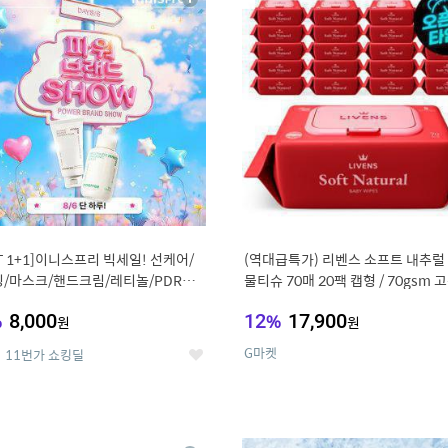
상
세
ST 1+1]이니스프리 빅세일! 선케어/
(역대급특가) 리벤스 소프트 내추럴
/마스크/핸드크림/레티놀/PDRN/
물티슈 70매 20팩 캡형 / 70gsm 
/그린
%
8,000
12
%
17,900
원
원
G마켓
11번가 쇼킹딜
좋
아
요
0
11