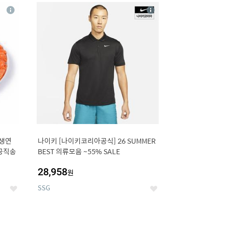
20
상
상
세
세
 생연
나이키 [나이키코리아공식] 26 SUMMER
항공직송
BEST 의류모음 ~55% SALE
28,958
원
SSG
좋
좋
아
아
요
요