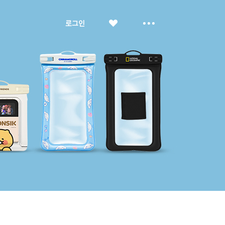
좋
더
로그인
아
보
요
기