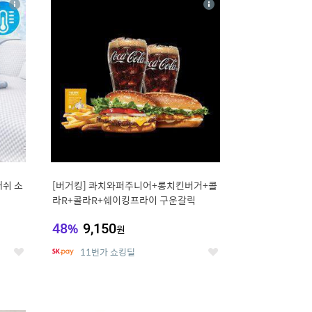
상
상
세
세
매쉬 소
[버거킹] 콰치와퍼주니어+롱치킨버거+콜
라R+콜라R+쉐이킹프라이 구운갈릭
48
%
9,150
원
11번가 쇼킹딜
좋
좋
아
아
요
요