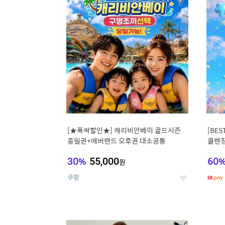
상
세
[★폭싹할인★] 캐리비안베이 골드시즌
[BE
종일권+에버랜드 오후권 대소공통
클렌징
비타C
30
%
55,000
60
원
쿠팡
좋
아
요
9
1