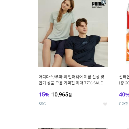
상
세
아디다스/푸마 외 언더웨어 여름 신상 및
신라면
인기 상품 모음 기획전 최대 77% SALE
(총 2
15
%
10,965
40
원
SSG
G마켓
좋
아
요