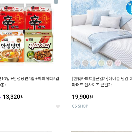
상
세
10입 +안성탕면5입 +짜파게티5입
[한빛카페트][균일가]에어쿨 냉감 
0봉)
파패드 전사이즈 균일가
%
13,320
19,900
원
원
GS SHOP
좋
아
요