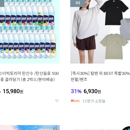
세
20 더빅토리아 탄산수 /탄산음료 500
[즉시30%] 탑텐 외 BEST 즉할30%
21종 골라담기 (총 2박스/분리배송)
반팔/팬츠
%
15,980
31
%
6,930
원
원
11번가 쇼킹딜
좋
아
요
7