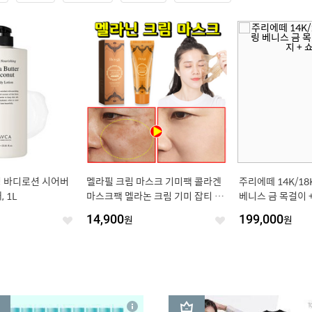
싱 바디로션 시어버
멜라필 크림 마스크 기미팩 콜라겐
주리에떼 14K/1
, 1L
마스크팩 멜라논 크림 기미 잡티 제
베니스 금 목걸이 +
거 미백 화이트닝 물광 케어, 1개, 1
쇼핑백
14,900
원
199,000
원
좋
개입
좋
아
아
요
요
3
상