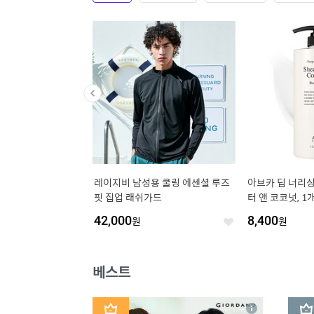
 거꾸로 접이식 바람에 강
레이지비 남성용 쿨링 에센셜 루즈
아브카 딥 너리
동우산 우양산 자외선차단
핏 집업 래쉬가드
터 앤 코코넛, 1개
42,000
원
8,400
원
좋
좋
아
아
요
요
베스트
1
2
상