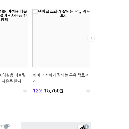
8K 여성용 더블링
덴마크 소화가 잘되는 우유 락토프
아티나 넥베스트 부력보
 사은품 반지 +
리
옐로우
12
%
15,760
원
16,500
원
좋
좋
아
아
요
요
4
상
상