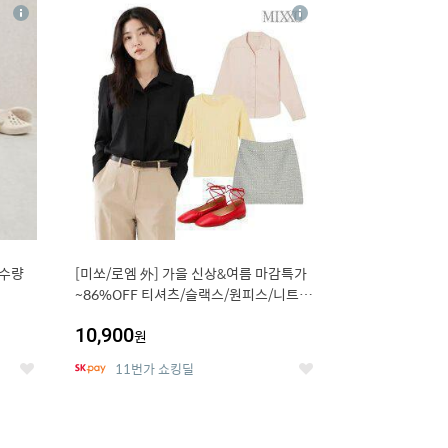
16
상
상
세
세
 수량
[미쏘/로엠 外] 가을 신상&여름 마감특가
~86%OFF 티셔츠/슬랙스/원피스/니트/
블라우스
10,900
원
11번가 쇼킹딜
좋
좋
아
아
요
요