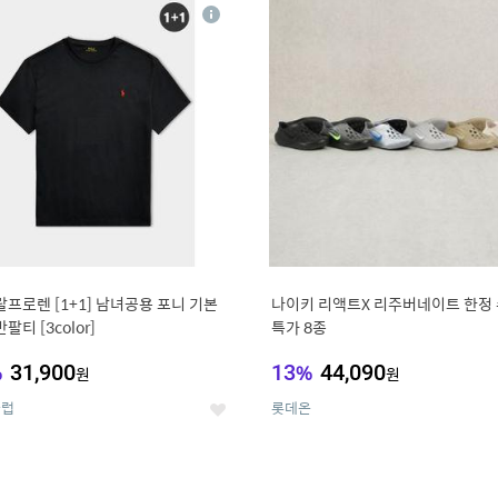
4
15
상
세
랄프로렌 [1+1] 남녀공용 포니 기본
나이키 리액트X 리주버네이트 한정
팔티 [3color]
특가 8종
%
31,900
13
%
44,090
원
원
클럽
롯데온
좋
아
요