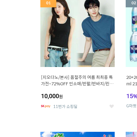
세
[지오다노/본사] 품절주의 여름 최최종 특
20+
가전~72%OFF 민소매/반팔/반바지/린넨
ml 
외
10,000
15
원
G마켓
11번가 쇼킹딜
좋
아
요
5
6