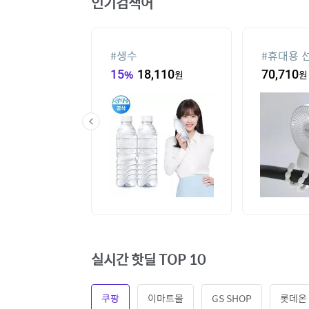
인기검색어
기
#
생수
#
휴대용 
48,000
원
15
%
18,110
원
70,710
원
실시간 핫딜 TOP 10
쿠팡
이마트몰
GS SHOP
롯데온