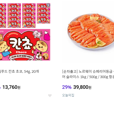
8
19
상
세
푸드 칸쵸 초코, 54g, 20개
[순차출고] 노르웨이 슈페리어등급
어 슬라이스 1kg / 500g / 300g 
%
13,760
29
%
39,800
원
원
오늘의집
좋
아
요