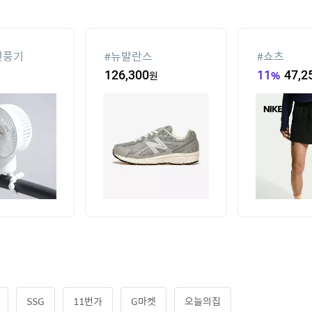
선풍기
#
뉴발란스
#
쇼츠
126,300
원
11
%
47,2
SSG
11번가
G마켓
오늘의집