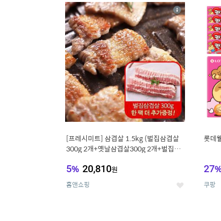
17
1
상
세
[프레시미트] 삼겹살 1.5kg (벌집삼겹살
롯데웰
300g 2개+옛날삼겹살300g 2개+벌집삼
겹살300g한팩 추가증정)
5
%
20,810
27
원
홈앤쇼핑
쿠팡
좋
아
요