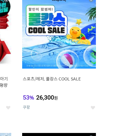
상
상
세
세
 아기
스포츠/레저, 풀캉스 COOL SALE
고평량
53
%
26,300
원
쿠팡
좋
좋
아
아
요
요
12