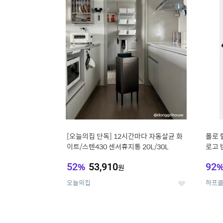
13
1
상
세
[오늘의집 단독] 12시간마다 자동살균 화
폴로 
이트/스텐430 센서휴지통 20L/30L
로고 반
52
%
53,910
92
원
오늘의집
하프
좋
아
요