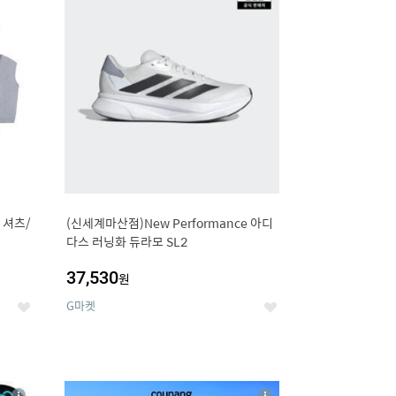
세
세
 셔츠/
(신세계마산점)New Performance 아디
다스 러닝화 듀라모 SL2
37,530
원
G마켓
좋
좋
아
아
요
요
8