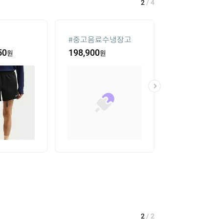
2
/
4
#
중고음료수냉장고
#
업소용 가림막
50
원
198,900
원
40,350
원
2
/
2