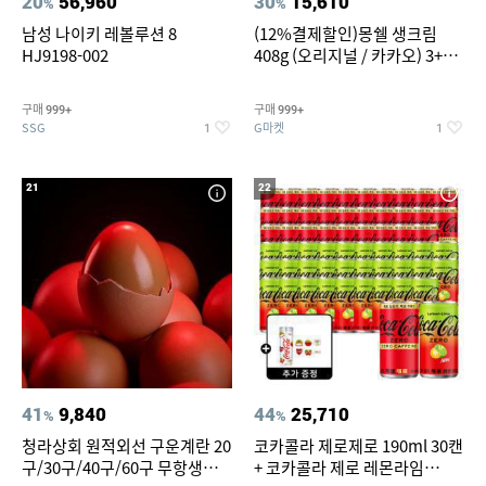
20
56,960
30
15,610
%
%
남성 나이키 레볼루션 8
(12%결제할인)몽쉘 생크림
HJ9198-002
408g (오리지널 / 카카오) 3+1
개
구매
구매
999+
999+
SSG
G마켓
1
1
21
22
41
9,840
44
25,710
%
%
청라상회 원적외선 구운계란 20
코카콜라 제로제로 190ml 30캔
구/30구/40구/60구 무항생제
+ 코카콜라 제로 레몬라임