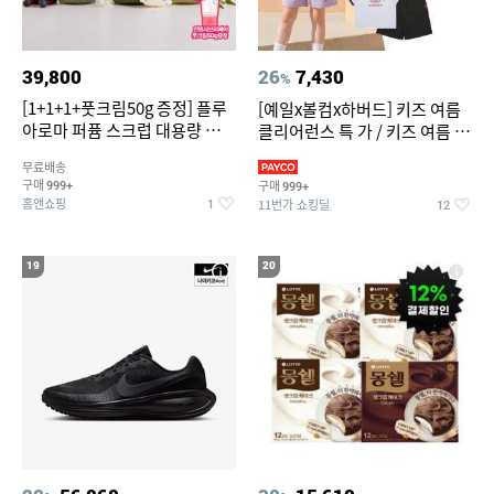
39,800
26
7,430
%
[1+1+1+풋크림50g 증정] 플루
[예일x볼컴x하버드] 키즈 여름
아로마 퍼퓸 스크럽 대용량 바디
클리어런스 특 가 / 키즈 여름 수
워시 1000ml
영복 반팔티 반바지 스
무료배송
구매
구매
999+
999+
홈앤쇼핑
11번가 쇼킹딜
1
12
19
20