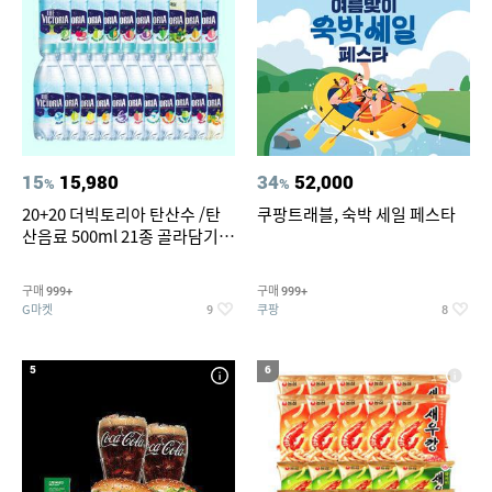
15
15,980
34
52,000
%
%
20+20 더빅토리아 탄산수 /탄
쿠팡트래블, 숙박 세일 페스타
산음료 500ml 21종 골라담기
(총 2박스/분리배송)
구매
구매
999+
999+
G마켓
쿠팡
9
8
5
6