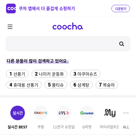
쿠차 앱에서 더 즐겁게 쇼핑하기
다운받기
다른 분들이 많이 검색하고 있어요
1
2
3
선풍기
나이키 운동화
아쿠아슈즈
4
5
6
7
휴대용 선풍기
물티슈
삼계탕
복숭아
8
9
10
이동식 에어컨
샌들
수향미쌀10kg특등급
11
12
13
서울랜드 자유이용권
여성 댄스복
팔찌부자재
실시간
14
15
16
엄마옷
이비스 용산
디오션리조트
실시간 BEST
쿠팡
11번가 쇼킹딜
G마켓
마이리얼트립
ALL
17
18
하이원 워터월드
테프론 테이프