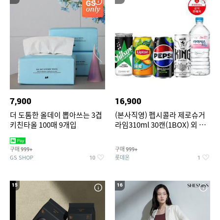
7,900
16,900
더 도톰한 올데이 뽑아쓰는 3겹
(본사직영) 펩시콜라 제로슈거
키친타올 100매 9개입
라임310ml 30캔(1BOX) 외 롯
데칠성BEST
구매
구매
999+
999+
GS SHOP
롯데온
10
1
15
16