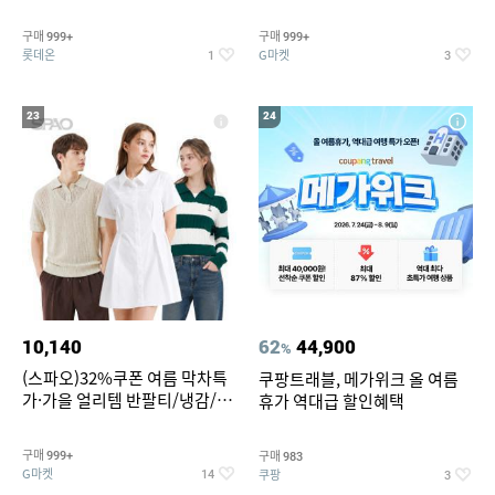
맥반석계란 HACCP 햇썹 인증
190ml 30캔 + (증정) 콜드컵+스
티커 세트
구매
구매
999+
999+
롯데온
G마켓
1
3
23
24
10,140
62
44,900
%
(스파오)32%쿠폰 여름 막차특
쿠팡트래블, 메가위크 올 여름
가·가을 얼리템 반팔티/냉감/반
휴가 역대급 할인혜택
바지/린넨/맨투맨/슬랙스/가디
건 외 ~74%OFF
구매
구매
999+
983
G마켓
쿠팡
14
3