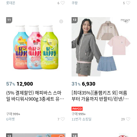
롯데온
쿠팡
6
5
11
12
57
12,900
31
6,930
%
%
(5% 결제할인) 해피바스 스마
[최대35%][폴햄키즈 외] 여름
일 바디워시900g 3종세트 유
부터 가을까지 반팔티/린넨/맨
자/체리/자몽
투맨/가디건/팬츠 외 100종
구매
구매
999+
999+
G마켓
11번가 쇼킹딜
7
29
13
14