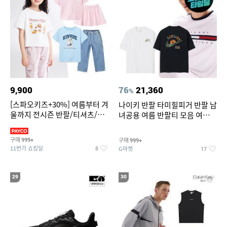
9,900
76
21,360
%
[스파오키즈+30%] 여름부터 겨
나이키 반팔 타미힐피거 반팔 남
울까지 전시즌 반팔/티셔츠/셋
녀공용 여름 반팔티 모음 여름
업/원피스/팬츠/아우트 外
반팔티 기간한정 특가
구매
구매
999+
999+
11번가 쇼킹딜
G마켓
8
17
29
30