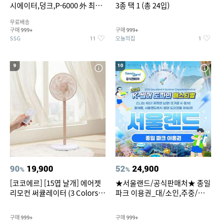
시에이터,덩크,P-6000 外 최대
3종 택 1 (총 24입)
~50% SALE
무료배송
구매
구매
999+
999+
SSG
오늘의집
11
1
9
10
90
19,900
52
24,900
%
%
[코코에르] [15엽 날개] 에어젯
★서울랜드/공식판매처★ 종일
리모컨 써큘레이터 (3 Colors
파크 이용권_대/소인,주중/주
택1)
말 공통
구매
구매
999+
999+