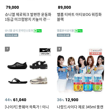
79,000
89,000
슈니엘 제로워크 발편한 운동화
밸롭 티바트 아티보OG 워킹화
1등급 미끄럼방지 키높이 런닝
블랙
화
슈니엘 공식 온라인스토어
밸롭본사공식몰
7
8
44
61,040
36
12,900
%
%
[나이키] 풋웨어 쓱특가 ! 이니
나랑드사이다 제로 345ml 뚱캔