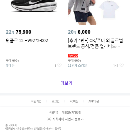
22
75,900
20
8,000
%
%
윈플로 12 HV9272-002
[후기 4만+] CK/푸마 외 글로벌
브랜드 공식/정품 얼리버드
~94%
구매
구매
999+
999+
롯데온
11번가 쇼킹딜
1
141
+ 더보기
회원가입
로그인
PC버전
APP다운
이용약관
개인정보처리방침
(주) 서치파이 사업자 정보
(주)서치파이
서울특별시 서초구 반포대로88, 반석빌딩 5층 대표이사 김태묵