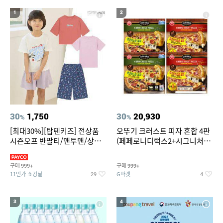
19
20
중고음료수냉장고
스투시 키즈
1
2
30
1,750
30
20,930
%
%
[최대30%][탑텐키즈] 전상품
오뚜기 크러스트 피자 혼합 4판
시즌오프 반팔티/맨투맨/상하
(페페로니디럭스2+시그니처익
복/레깅스 외 100종
스트림2)
구매
구매
999+
999+
11번가 쇼킹딜
G마켓
29
4
3
4