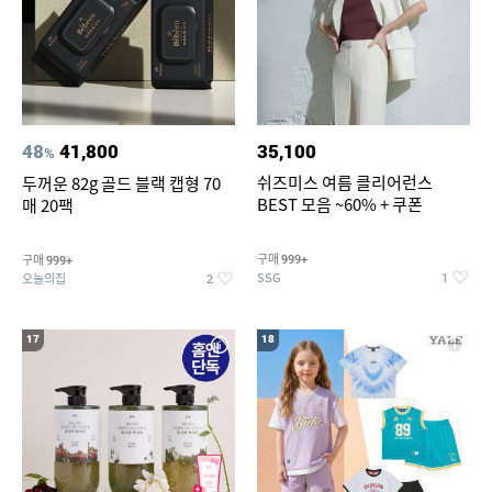
48
41,800
35,100
%
쉬즈미스 여름 클리어런스
두꺼운 82g 골드 블랙 캡형 70
BEST 모음 ~60% + 쿠폰
매 20팩
구매
구매
999+
999+
SSG
오늘의집
1
2
17
18