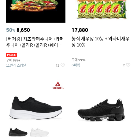
50
8,650
17,880
%
농심 새우깡 10봉 + 와사비새우
[버거킹] 치즈와퍼주니어+와퍼
깡 10봉
주니어+콜라R+콜라R+쉐이킹
프라이 스윗어니언
구매
구매
999+
999+
G마켓
11번가 쇼킹딜
2
12