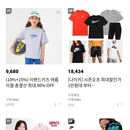
25
26
9,680
18,434
(10%+15%) 이랜드키즈 여름
[나이키] 시즌오프 최대할인가
이월 총결산 최대 90% OFF
1만원대 부터~
무료배송
구매
구매
999+
999+
G마켓
SSG
2
2
27
28