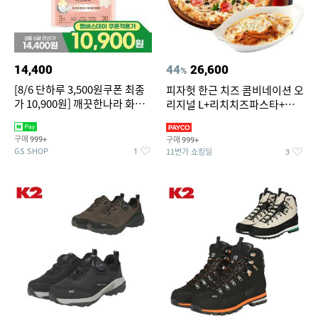
14,400
44
26,600
%
[8/6 단하루 3,500원쿠폰 최종
피자헛 한근 치즈 콤비네이션 오
가 10,900원] 깨끗한나라 화장
리지널 L+리치치즈파스타+콜
지 허브가든 가드니아 27m 30
라 1.25L
롤
구매
구매
999+
999+
GS SHOP
11번가 쇼킹딜
1
3