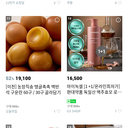
11번가 쇼킹딜
쿠팡
2
5
11
12
52
19,100
16,500
%
마이녹셀 [1 +1/온라인최저가]
[이천] 농장직송 탱글촉촉 맥반
현대약품 독일산 맥주효모 로즈
석 구운란 60구 / 30구 골라담기
PDRN 탈모샴푸 대용량
1000ml (정가 100,000원)
구매
구매
999+
999+
GS SHOP
오늘의집
1
1
13
14