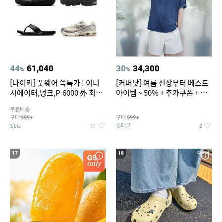
44
61,040
30
34,300
%
%
[나이키] 풋웨어 쓱특가 ! 이니
[커버낫] 여름 신상부터 베스트
시에이터,덩크,P-6000 外 최대
아이템 ~ 50% + 추가쿠폰 + 카
~50% SALE
드혜택
무료배송
구매
구매
999+
999+
SSG
롯데온
11
2
17
18