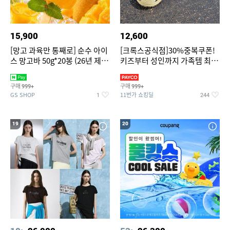
15,900
12,600
[망고 과육만 통째로] 순수 아이
[크록스공식점]30%중복쿠폰!
스 망고바 50g*20봉 (26년 제
키즈부터 성인까지 가족템 최대
조)
혜택가 찬스
구매
구매
999+
999+
GS SHOP
11번가 쇼킹딜
1
244
19
20