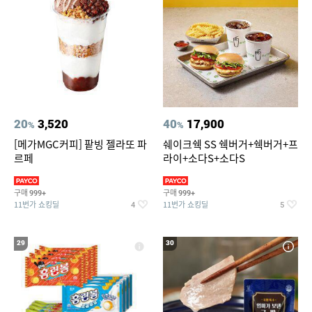
20
3,520
40
17,900
%
%
[메가MGC커피] 팥빙 젤라또 파
쉐이크쉑 SS 쉑버거+쉑버거+프
르페
라이+소다S+소다S
구매
구매
999+
999+
11번가 쇼킹딜
11번가 쇼킹딜
4
5
29
30