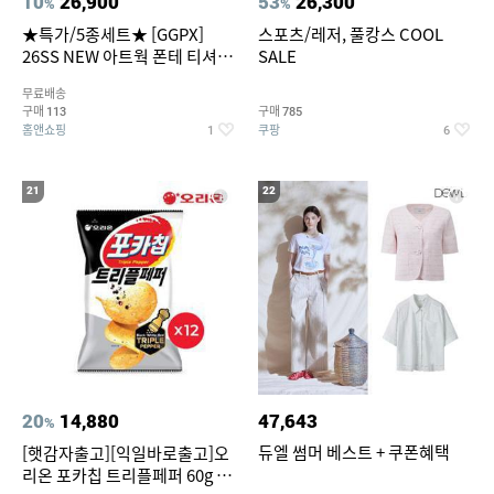
10
26,900
53
26,300
%
%
★특가/5종세트★ [GGPX]
스포츠/레저, 풀캉스 COOL
26SS NEW 아트웍 폰테 티셔츠
SALE
5종 GX262F0501TS
무료배송
구매
구매
113
785
홈앤쇼핑
쿠팡
1
6
21
22
20
14,880
47,643
%
듀엘 썸머 베스트 + 쿠폰혜택
[햇감자출고][익일바로출고]오
리온 포카칩 트리플페퍼 60g 12