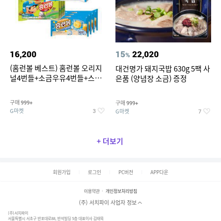
16,200
15
22,020
%
(홈런볼 베스트) 홈런볼 오리지
대건명가 돼지국밥 630g 5팩 사
널4번들+소금우유4번들+스윗
은품 (양념장 소금) 증정
커스타드4번들+옥수수 소프트
콘맛4번들
구매
구매
999+
999+
G마켓
G마켓
3
7
+ 더보기
회원가입
로그인
PC버전
APP다운
이용약관
개인정보처리방침
(주) 서치파이 사업자 정보
(주)서치파이
서울특별시 서초구 반포대로88, 반석빌딩 5층 대표이사 김태묵