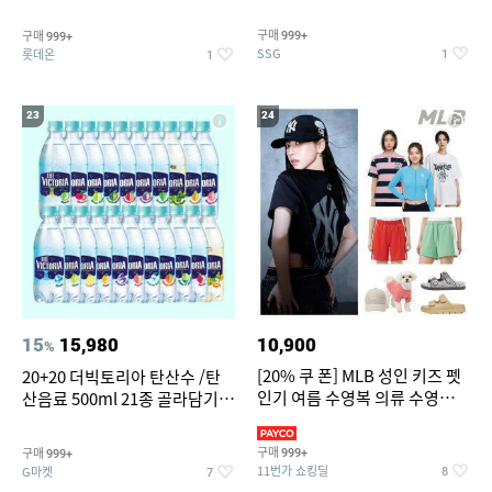
개
구매
구매
999+
999+
SSG
롯데온
1
1
23
24
15
15,980
10,900
%
[20% 쿠 폰] MLB 성인 키즈 펫
20+20 더빅토리아 탄산수 /탄
인기 여름 수영복 의류 수영복
산음료 500ml 21종 골라담기
슈즈 베스트 제품 파격전
(총 2박스/분리배송)
구매
구매
999+
999+
11번가 쇼킹딜
G마켓
8
7