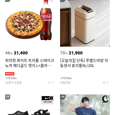
46
21,400
75
21,900
%
%
피자헛 화이트 트러플 스테이크
[오늘의집 단독] 푸벨드마망 자
뇨끼 체다골드 엣지 L+콜라
동센서 휴지통9L/20L
1.25L
구매
구매
999+
999+
11번가 쇼킹딜
오늘의집
1
5
15
16