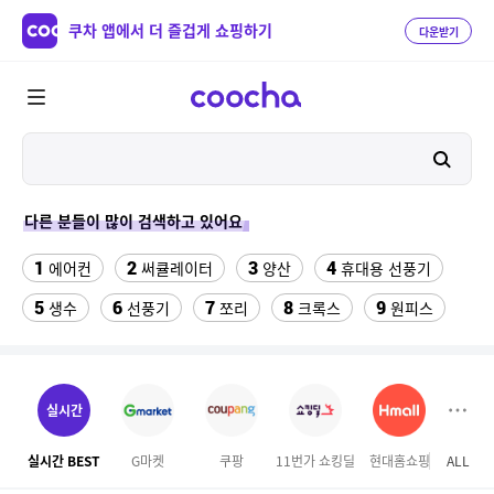
쿠차 앱에서 더 즐겁게 쇼핑하기
다운받기
다른 분들이 많이 검색하고 있어요
1
2
3
4
에어컨
써큘레이터
양산
휴대용 선풍기
5
6
7
8
9
생수
선풍기
쪼리
크록스
원피스
10
11
냉장고 키친핏
성인용세발자전거중고
12
13
실외기없는 에어컨
양문형냉장고
실시간
14
15
16
7500f 4060
메가 커피
도미솔김치
실시간 BEST
G마켓
쿠팡
11번가 쇼킹딜
현대홈쇼핑
ALL
이마
17
18
미닫이 방충망
에어컨 냉매가스