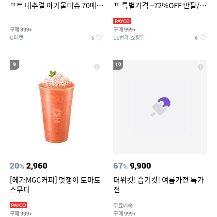
프트 내추럴 아기물티슈 70매
프 특별가격 ~72%OFF 반팔/반
20팩 캡형 / 70gsm 고평량
바지/기능성 등
구매
구매
999+
999+
G마켓
11번가 쇼킹딜
5
6
9
10
20
2,960
67
9,900
%
%
[메가MGC커피] 멋쟁이 토마토
더위컷! 습기컷! 여름가전 특가
스무디
전
무료배송
구매
구매
999+
999+