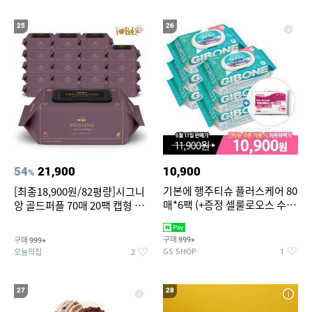
25
26
54
21,900
10,900
%
기본에 행주티슈 플러스케어 80
[최종18,900원/82평량]시그니
매*6팩 (+증정 셀룰로오스 수세
앙 골드퍼플 70매 20팩 캡형 아
미 2매)
기물티슈
구매
구매
999+
999+
GS SHOP
오늘의집
1
2
27
28