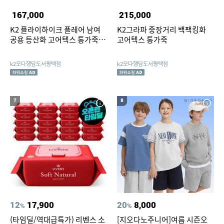
167,000
215,000
K2 플라이하이크 플레어 남여
K2그라파 중장거리 백팩킹화
공용 등산화 고어텍스 통가죽 하
고어텍스 통가죽
이킹화 보아끈 트레킹화
k2모다행담도서평택점
k2모다행담도서평택점
7
8
12
17,900
20
8,000
%
%
(타임딜/역대급특가) 리벤스 소
[지오다노주니어]여름 시즌오