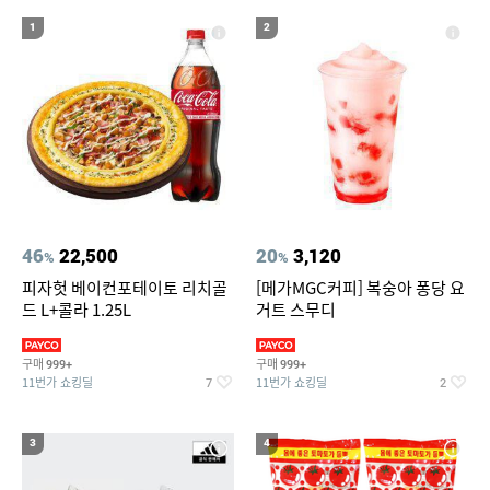
19
20
리베로터치4단계
크로커다일레이디 원피스
1
2
46
22,500
20
3,120
%
%
피자헛 베이컨포테이토 리치골
[메가MGC커피] 복숭아 퐁당 요
드 L+콜라 1.25L
거트 스무디
구매
구매
999+
999+
11번가 쇼킹딜
11번가 쇼킹딜
7
2
3
4