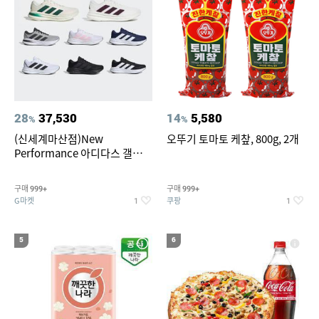
28
37,530
14
5,580
%
%
(신세계마산점)New
오뚜기 토마토 케챂, 800g, 2개
Performance 아디다스 갤럭시
런 7종 택 1
구매
구매
999+
999+
G마켓
쿠팡
1
1
5
6