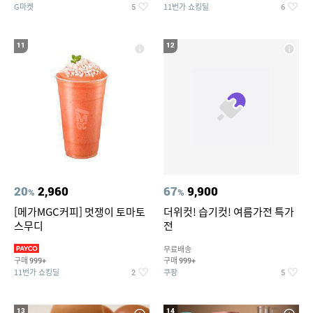
G마켓
11번가 쇼킹딜
5
6
11
12
20
2,960
67
9,900
%
%
[메가MGC커피] 멋쟁이 토마토
더위컷! 습기컷! 여름가전 특가
스무디
전
무료배송
구매
구매
999+
999+
11번가 쇼킹딜
쿠팡
2
5
13
14