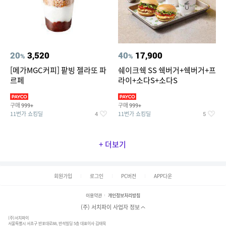
20
3,520
40
17,900
%
%
[메가MGC커피] 팥빙 젤라또 파
쉐이크쉑 SS 쉑버거+쉑버거+프
르페
라이+소다S+소다S
구매
구매
999+
999+
11번가 쇼킹딜
11번가 쇼킹딜
4
5
+ 더보기
회원가입
로그인
PC버전
APP다운
이용약관
개인정보처리방침
(주) 서치파이 사업자 정보
(주)서치파이
서울특별시 서초구 반포대로88, 반석빌딩 5층 대표이사 김태묵