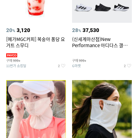
20
3,120
28
37,530
%
%
[메가MGC커피] 복숭아 퐁당 요
(신세계마산점)New
거트 스무디
Performance 아디다스 갤럭시
런 7종 택 1
구매
구매
999+
999+
11번가 쇼킹딜
G마켓
2
2