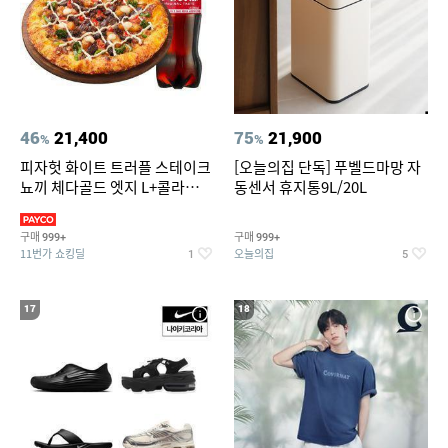
46
21,400
75
21,900
%
%
피자헛 화이트 트러플 스테이크
[오늘의집 단독] 푸벨드마망 자
뇨끼 체다골드 엣지 L+콜라
동센서 휴지통9L/20L
1.25L
구매
구매
999+
999+
11번가 쇼킹딜
오늘의집
1
5
17
18