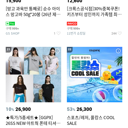
15,900
12,600
[망고 과육만 통째로] 순수 아이
[크록스공식점]30%중복쿠폰!
스 망고바 50g*20봉 (26년 제
키즈부터 성인까지 가족템 최대
조)
혜택가 찬스
구매
구매
999+
999+
GS SHOP
11번가 쇼킹딜
1
244
21
22
10
26,900
53
26,300
%
%
★특가/5종세트★ [GGPX]
스포츠/레저, 풀캉스 COOL
26SS NEW 아트웍 폰테 티셔츠
SALE