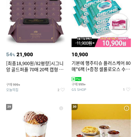
54
21,900
10,900
%
기본에 행주티슈 플러스케어 80
[최종18,900원/82평량]시그니
매*6팩 (+증정 셀룰로오스 수세
앙 골드퍼플 70매 20팩 캡형 아
미 2매)
기물티슈
구매
구매
999+
999+
GS SHOP
오늘의집
1
2
29
30