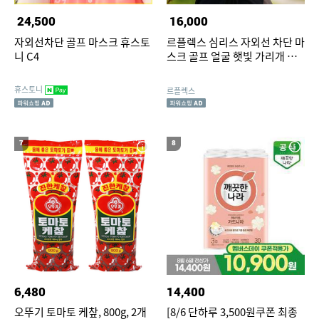
24,500
16,000
자외선차단 골프 마스크 휴스토
르플렉스 심리스 자외선 차단 마
니 C4
스크 골프 얼굴 햇빛 가리개 냉
감 쿨링 여름 넥워머
휴스토니
르플렉스
7
8
6,480
14,400
오뚜기 토마토 케챂, 800g, 2개
[8/6 단하루 3,500원쿠폰 최종