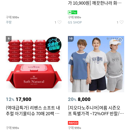
가 10,900원] 깨끗한나라 화장
지 허브가든 가드니아 27m 30
롤
구매
구매
999+
999+
쿠팡
GS SHOP
1
1
9
10
12
17,900
20
8,000
%
%
(역대급특가) 리벤스 소프트 내
[지오다노주니어]여름 시즌오
추럴 아기물티슈 70매 20팩 캡
프 특별가격 ~72%OFF 반팔/반
형 / 70gsm 고평량
바지/기능성 등
구매
구매
999+
999+