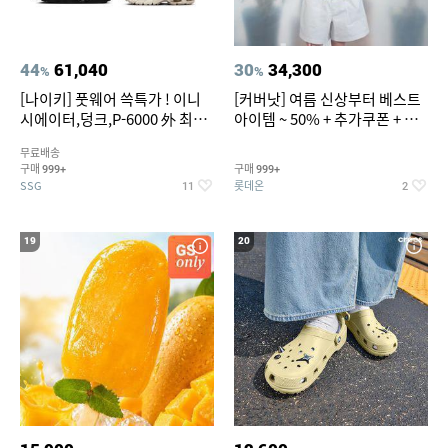
44
61,040
30
34,300
%
%
[나이키] 풋웨어 쓱특가 ! 이니
[커버낫] 여름 신상부터 베스트
시에이터,덩크,P-6000 外 최대
아이템 ~ 50% + 추가쿠폰 + 카
~50% SALE
드혜택
무료배송
구매
구매
999+
999+
SSG
롯데온
11
2
19
20