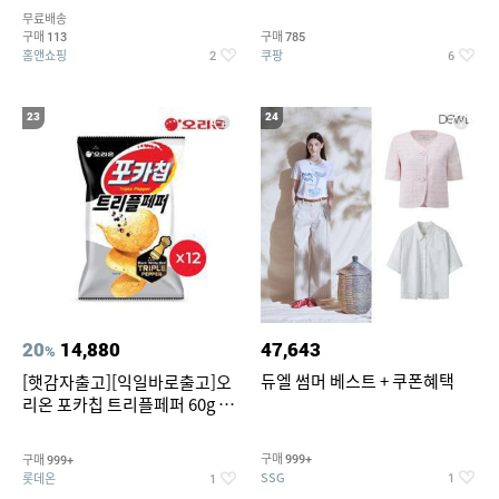
5종 GX262F0501TS
무료배송
구매
구매
113
785
홈앤쇼핑
쿠팡
2
6
23
24
20
14,880
47,643
%
듀엘 썸머 베스트 + 쿠폰혜택
[햇감자출고][익일바로출고]오
리온 포카칩 트리플페퍼 60g 12
개
구매
구매
999+
999+
SSG
롯데온
1
1