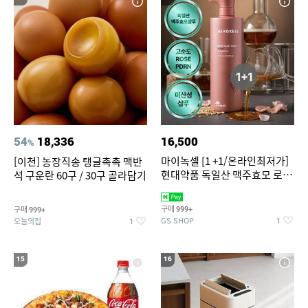
54
18,336
16,500
%
마이녹셀 [1 +1/온라인최저가]
[이천] 농장직송 탱글촉촉 맥반
현대약품 독일산 맥주효모 로즈
석 구운란 60구 / 30구 골라담기
PDRN 탈모샴푸 대용량
1000ml (정가 100,000원)
구매
구매
999+
999+
GS SHOP
오늘의집
1
1
15
16