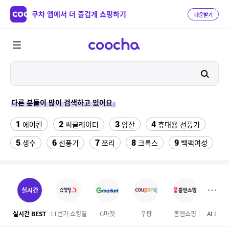
쿠차 앱에서 더 즐겁게 쇼핑하기
다운받기
다른 분들이 많이 검색하고 있어요
1
2
3
4
에어컨
써큘레이터
양산
휴대용 선풍기
5
6
7
8
9
생수
선풍기
쪼리
크록스
백팩여성
10
11
해먹그물
김해 롯데워터파크 종일권
12
13
실외기없는 에어컨
성인용세발자전거중고
실시간
14
15
16
백골뱅이
볼보 매트
나이키츄리닝 세트
실시간 BEST
11번가 쇼킹딜
G마켓
쿠팡
홈앤쇼핑
ALL
하이
17
18
천안소노벨 워터파크
차량햇빛가리개