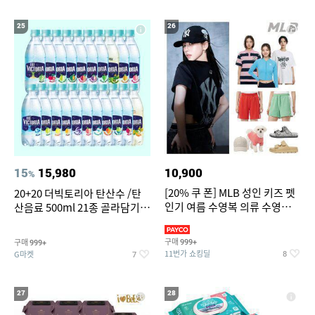
25
26
15
15,980
10,900
%
[20% 쿠 폰] MLB 성인 키즈 펫
20+20 더빅토리아 탄산수 /탄
인기 여름 수영복 의류 수영복
산음료 500ml 21종 골라담기
슈즈 베스트 제품 파격전
(총 2박스/분리배송)
구매
구매
999+
999+
11번가 쇼킹딜
G마켓
8
7
27
28