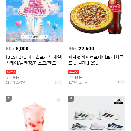
60
8,000
46
22,500
%
%
[BEST 1+1]이니스프리 빅세일!
피자헛 베이컨포테이토 리치골
선케어/클렌징/마스크/핸드크
드 L+콜라 1.25L
림/레티놀/PDRN/비타C/그린
구매
구매
999+
999+
11번가 쇼킹딜
11번가 쇼킹딜
3
7
5
6