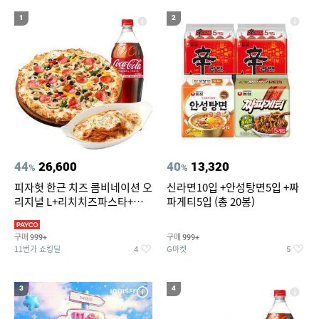
19
20
자전거 타이어 튜브
메가
1
2
44
26,600
40
13,320
%
%
피자헛 한근 치즈 콤비네이션 오
신라면10입 +안성탕면5입 +짜
리지널 L+리치치즈파스타+콜
파게티5입 (총 20봉)
라 1.25L
구매
구매
999+
999+
11번가 쇼킹딜
G마켓
4
5
3
4