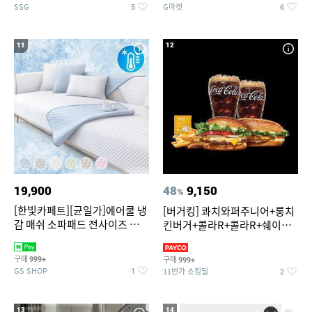
SSG
G마켓
5
6
11
12
19,900
48
9,150
%
[한빛카페트][균일가]에어쿨 냉
[버거킹] 콰치와퍼주니어+롱치
감 매쉬 소파패드 전사이즈 균일
킨버거+콜라R+콜라R+쉐이킹
가
프라이 구운갈릭
구매
구매
999+
999+
GS SHOP
11번가 쇼킹딜
1
2
13
14