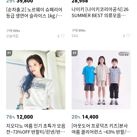
29
39,800
28,958
%
나이키 [나이키코리아공식] 26
[순차출고] 노르웨이 슈페리어
SUMMER BEST 의류모음
등급 생연어 슬라이스 1kg /
~55% SALE
500g / 300g 항공직송
구매
구매
999+
999+
SSG
오늘의집
2
2
21
22
76
12,000
20
14,400
%
%
지오다노 여름 인기 초특가 모음
[아웃도어 프로덕츠 키즈]본사
전~73%OFF 반팔티/린넨/반바
여름 클리어런스 ~63% 반팔/반