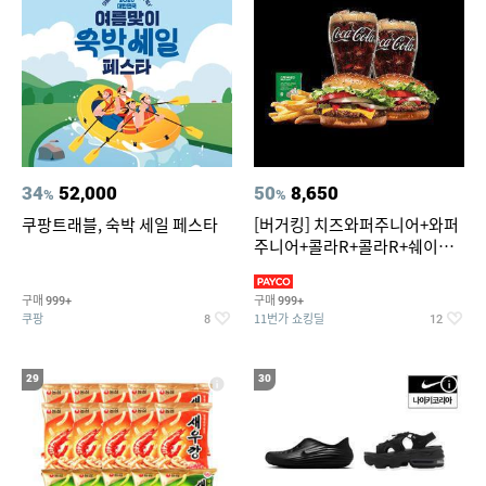
34
52,000
50
8,650
%
%
쿠팡트래블, 숙박 세일 페스타
[버거킹] 치즈와퍼주니어+와퍼
주니어+콜라R+콜라R+쉐이킹
프라이 스윗어니언
구매
구매
999+
999+
쿠팡
11번가 쇼킹딜
8
12
29
30