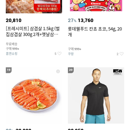
20,810
27
13,760
%
[프레시미트] 삼겹살 1.5kg (벌
롯데웰푸드 칸쵸 초코, 54g, 20
집삼겹살 300g 2개+옛날삼겹살
개
300g 2개+벌집삼겹살300g한
무료배송
팩 추가증정)
구매
구매
999+
999+
홈앤쇼핑
쿠팡
5
2
19
20