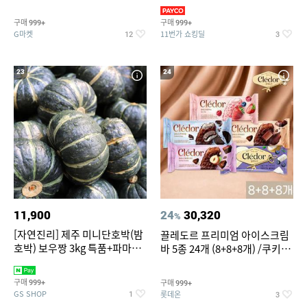
지 외
바지/수영복
구매
구매
999+
999+
G마켓
11번가 쇼킹딜
12
3
23
24
11,900
24
30,320
%
[자연진리] 제주 미니단호박(밤
끌레도르 프리미엄 아이스크림
호박) 보우짱 3kg 특품+파마산
바 5종 24개 (8+8+8개) /쿠키앤
치즈 증정
크림/베리믹스/헤이즐넛초코
구매
구매
999+
999+
GS SHOP
롯데온
1
3