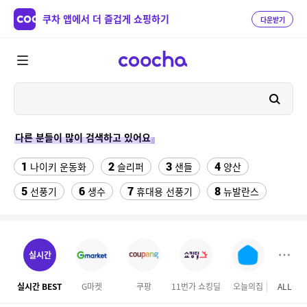
쿠차 앱에서 더 즐겁게 쇼핑하기
다운받기
다른 분들이 많이 검색하고 있어요
1
2
3
4
나이키 운동화
슬리퍼
샌들
양산
5
6
7
8
선풍기
생수
휴대용 선풍기
뉴발란스
9
10
쇼츠
중고음료수냉장고
11
12
여자라인 댄스복롱스커트
수향미쌀10kg특등급
실시간
13
14
업소용 가림막
razer마우스
실시간 BEST
G마켓
쿠팡
11번가 쇼킹딜
오늘의집
ALL
하프
15
16
17
싼미니인형뽑기기계
전기롤
여성실내수영복