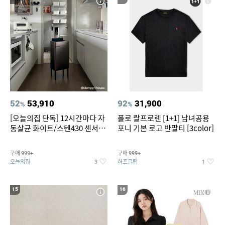
52
53,910
92
31,900
%
%
[오늘의집 단독] 12시간마다 자
폴로 랄프로렌 [1+1] 남녀공용
동살균 화이트/스텐430 센서휴
포니 기본 로고 반팔티 [3color]
지통 20L/30L
구매
구매
999+
999+
오늘의집
하프클럽
3
1
15
16