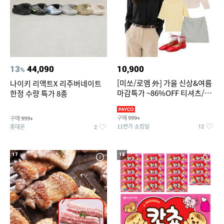
13
44,090
10,900
%
[미쏘/로엠 外] 가을 신상&여름
나이키 리액트X 리주버네이트
마감특가 ~86%OFF 티셔츠/슬
한정 수량 특가 8종
랙스/원피스/니트/블라우스
구매
구매
999+
999+
11번가 쇼킹딜
롯데온
12
2
17
18