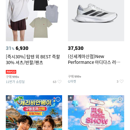
31
6,930
37,530
%
(신세계마산점)New
[즉시30%] 탑텐 외 BEST 즉할
Performance 아디다스 러닝화
30% 셔츠/반팔/팬츠
듀라모 SL2
구매
구매
999+
999+
G마켓
11번가 쇼킹딜
3
63
5
6