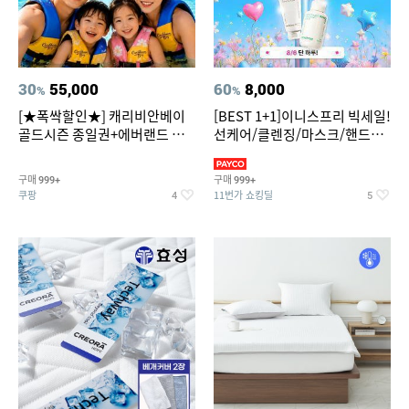
30
55,000
60
8,000
%
%
[★폭싹할인★] 캐리비안베이
[BEST 1+1]이니스프리 빅세일!
골드시즌 종일권+에버랜드 오
선케어/클렌징/마스크/핸드크
후권 대소공통
림/레티놀/PDRN/비타C/그린
구매
구매
999+
999+
쿠팡
11번가 쇼킹딜
4
5