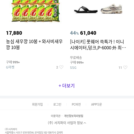
17,880
44
61,040
%
농심 새우깡 10봉 + 와사비새우
[나이키] 풋웨어 쓱특가 ! 이니
깡 10봉
시에이터,덩크,P-6000 外 최대
~50% SALE
무료배송
구매
구매
999+
999+
G마켓
SSG
2
11
+ 더보기
회원가입
로그인
PC버전
APP다운
이용약관
개인정보처리방침
(주) 서치파이 사업자 정보
(주)서치파이
서울특별시 서초구 반포대로88, 반석빌딩 5층 대표이사 김태묵