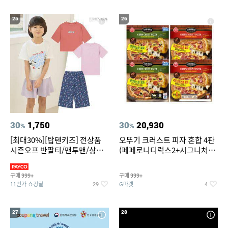
25
26
30
1,750
30
20,930
%
%
[최대30%][탑텐키즈] 전상품
오뚜기 크러스트 피자 혼합 4판
시즌오프 반팔티/맨투맨/상하
(페페로니디럭스2+시그니처익
복/레깅스 외 100종
스트림2)
구매
구매
999+
999+
11번가 쇼킹딜
G마켓
29
4
27
28