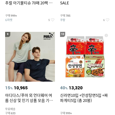
추럴 아기물티슈 70매 20팩 캡
SALE
형 / 70gsm 고평량
구매
구매
999+
785
G마켓
쿠팡
5
6
9
10
15
10,965
40
13,320
%
%
아디다스/푸마 외 언더웨어 여
신라면10입 +안성탕면5입 +짜
름 신상 및 인기 상품 모음 기획
파게티5입 (총 20봉)
전 최대 77% SALE
무료배송
구매
구매
633
999+