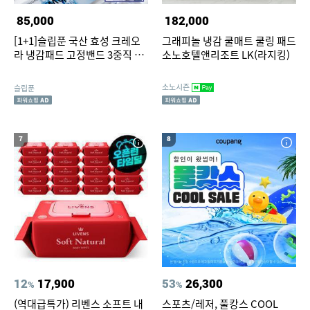
85,000
182,000
[1+1]슬립푼 국산 효성 크레오
그래피놀 냉감 쿨매트 쿨링 패드
라 냉감패드 고정밴드 3중직 항
소노호텔앤리조트 LK(라지킹)
균 SS Q LK
소노시즌
슬립푼
7
8
12
17,900
53
26,300
%
%
(역대급특가) 리벤스 소프트 내
스포츠/레저, 풀캉스 COOL