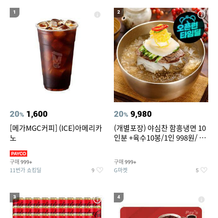
20
성인용세발자전거중고
1
2
20
1,600
20
9,980
%
%
[메가MGC커피] (ICE)아메리카
(개별포장) 야심찬 함흥냉면 10
노
인분 +육수10봉/1인 998원/ 머
리가 쨍하게 시원한 냉면
구매
구매
999+
999+
11번가 쇼킹딜
G마켓
9
5
3
4