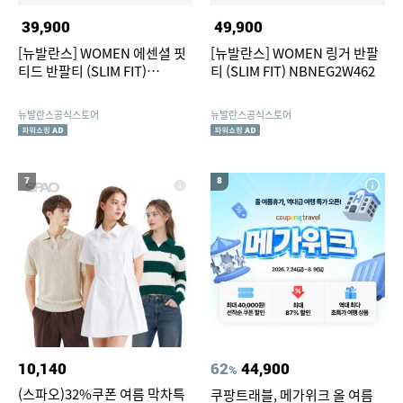
39,900
49,900
[뉴발란스] WOMEN 에센셜 핏
[뉴발란스] WOMEN 링거 반팔
티드 반팔티 (SLIM FIT)
티 (SLIM FIT) NBNEG2W462
NBNEG3W432
뉴발란스공식스토어
뉴발란스공식스토어
7
8
10,140
62
44,900
%
(스파오)32%쿠폰 여름 막차특
쿠팡트래블, 메가위크 올 여름