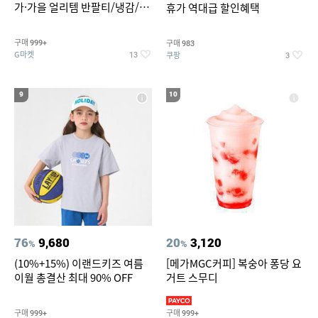
가·가을 얼리템 반팔티/냉감/반
휴가 역대급 할인혜택
바지/린넨/맨투맨/슬랙스/가디
건 외 ~74%OFF
구매
구매
999+
983
G마켓
쿠팡
13
3
9
10
76
9,680
20
3,120
%
%
(10%+15%) 이랜드키즈 여름
[메가MGC커피] 복숭아 퐁당 요
이월 총결산 최대 90% OFF
거트 스무디
구매
구매
999+
999+