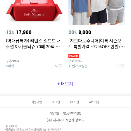
12
17,900
20
8,000
%
%
(역대급특가) 리벤스 소프트 내
[지오다노주니어]여름 시즌오
추럴 아기물티슈 70매 20팩 캡
프 특별가격 ~72%OFF 반팔/반
형 / 70gsm 고평량
바지/기능성 등
구매
구매
999+
999+
G마켓
11번가 쇼킹딜
5
6
+ 더보기
회원가입
로그인
PC버전
APP다운
이용약관
개인정보처리방침
(주) 서치파이 사업자 정보
(주)서치파이
서울특별시 서초구 반포대로88, 반석빌딩 5층 대표이사 김태묵