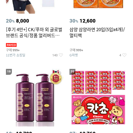
20
8,000
30
12,600
%
%
[후기 4만+] CK/푸마 외 글로벌
삼양 삼양라면 20입(5입x4개)/
브랜드 공식/정품 얼리버드
멀티팩
~94%
구매
구매
999+
999+
11번가 쇼킹딜
G마켓
140
4
19
20