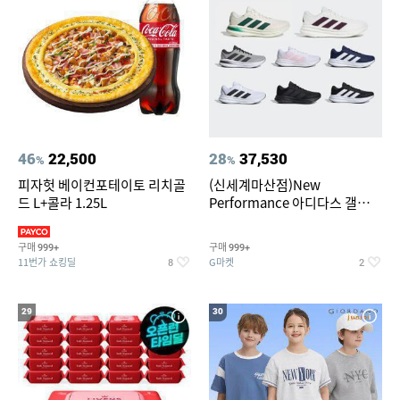
46
22,500
28
37,530
%
%
피자헛 베이컨포테이토 리치골
(신세계마산점)New
드 L+콜라 1.25L
Performance 아디다스 갤럭시
런 7종 택 1
구매
구매
999+
999+
11번가 쇼킹딜
G마켓
8
2
29
30