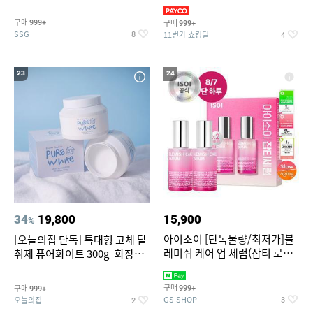
~
3,390원~/상하복/래쉬가드/수
영복/티셔츠/
구매
구매
999+
999+
SSG
11번가 쇼킹딜
8
4
23
24
34
19,800
15,900
%
아이소이 [단독물량/최저가]블
[오늘의집 단독] 특대형 고체 탈
레미쉬 케어 업 세럼(잡티 로즈
취제 퓨어화이트 300g_화장실
세럼) 20ml 더블기획 (사용기한
탈취제 담배냄새제거 거실탈취
2027-04-24)
구매
구매
999+
999+
GS SHOP
오늘의집
3
2