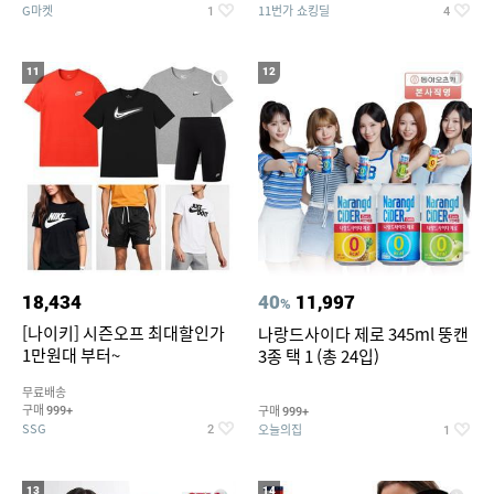
G마켓
11번가 쇼킹딜
1
4
11
12
18,434
40
11,997
%
[나이키] 시즌오프 최대할인가
나랑드사이다 제로 345ml 뚱캔
1만원대 부터~
3종 택 1 (총 24입)
무료배송
구매
구매
999+
999+
SSG
오늘의집
2
1
13
14