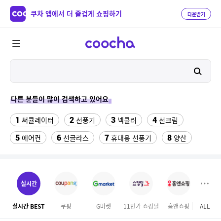
쿠차 앱에서 더 즐겁게 쇼핑하기
다운받기
다른 분들이 많이 검색하고 있어요
1
2
3
4
써큘레이터
선풍기
넥쿨러
선크림
5
6
7
8
에어컨
선글라스
휴대용 선풍기
양산
9
10
11
치약
여성댄스복
가정용 인형뽑기기계
12
13
팔찌부자재
여자라인 댄스복
실시간
14
15
16
롯데월드 자유이용권
라인댄스옷
엄마옷
실시간 BEST
쿠팡
G마켓
11번가 쇼킹딜
홈앤쇼핑
ALL
하이
17
18
19
엘칸토
kfc
슬리퍼