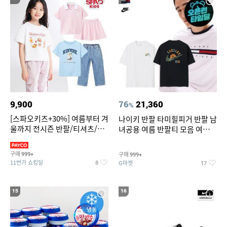
9,900
76
21,360
%
[스파오키즈+30%] 여름부터 겨
나이키 반팔 타미힐피거 반팔 남
울까지 전시즌 반팔/티셔츠/셋
녀공용 여름 반팔티 모음 여름
업/원피스/팬츠/아우트 外
반팔티 기간한정 특가
구매
구매
999+
999+
11번가 쇼킹딜
G마켓
8
17
15
16