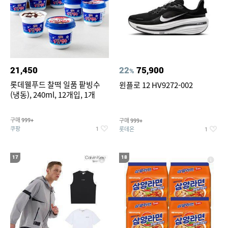
21,450
22
75,900
%
롯데웰푸드 찰떡 일품 팥빙수
윈플로 12 HV9272-002
(냉동), 240ml, 12개입, 1개
구매
구매
999+
999+
쿠팡
롯데온
1
1
17
18