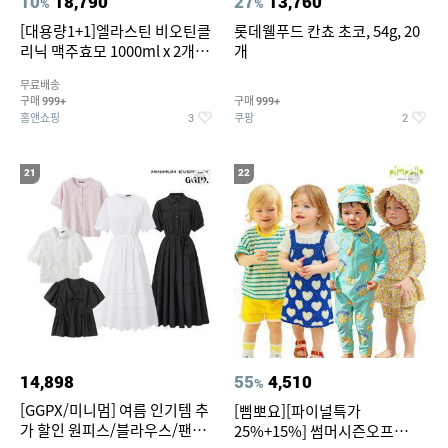
10
18,790
27
13,760
%
%
[대용량1+1]엘라스틴 비오틴클
롯데웰푸드 칸쵸 초코, 54g, 20
리닉 맥주효모 1000ml x 2개
개
(샴푸/컨디셔너 택1)
무료배송
구매
구매
999+
999+
홈앤쇼핑
쿠팡
3
2
21
22
14,898
55
4,510
%
[GGPX/미니멈] 여름 인기템 추
[삠뽀요][파이널특가
가 할인 원피스/블라우스/팬츠
25%+15%] 썸머시즌오프