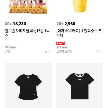
30
13,230
20
2,960
%
%
쌀로별 오리지널 62g 16입 1박
[메가MGC커피] 초당옥수수 프
스
라페
구매
구매
999+
999+
G마켓
11번가 쇼킹딜
2
4