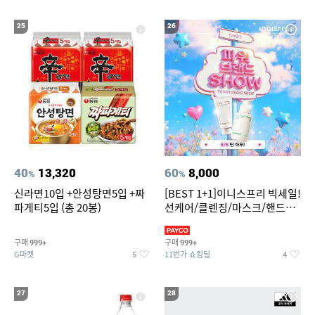
25
26
40
13,320
60
8,000
%
%
신라면10입 +안성탕면5입 +짜
[BEST 1+1]이니스프리 빅세일!
파게티5입 (총 20봉)
선케어/클렌징/마스크/핸드크
림/레티놀/PDRN/비타C/그린
구매
구매
999+
999+
G마켓
11번가 쇼킹딜
5
4
27
28