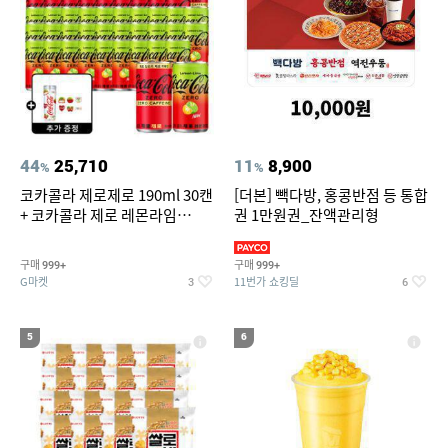
44
25,710
11
8,900
%
%
코카콜라 제로제로 190ml 30캔
[더본] 빽다방, 홍콩반점 등 통합
+ 코카콜라 제로 레몬라임
권 1만원권_잔액관리형
190ml 30캔 + (증정) 콜드컵+스
티커 세트
구매
구매
999+
999+
G마켓
11번가 쇼킹딜
3
6
5
6