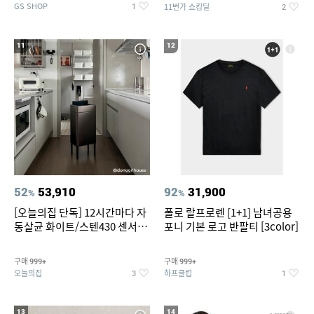
GS SHOP
11번가 쇼킹딜
1
2
11
12
52
53,910
92
31,900
%
%
[오늘의집 단독] 12시간마다 자
폴로 랄프로렌 [1+1] 남녀공용
동살균 화이트/스텐430 센서휴
포니 기본 로고 반팔티 [3color]
지통 20L/30L
구매
구매
999+
999+
오늘의집
하프클럽
3
1
13
14