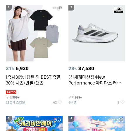
19
20
베스킨라빈스
수향미쌀10kg
1
2
31
6,930
28
37,530
%
%
[즉시30%] 탑텐 외 BEST 즉할
(신세계마산점)New
30% 셔츠/반팔/팬츠
Performance 아디다스 러닝화
듀라모 SL2
구매
구매
999+
999+
11번가 쇼킹딜
G마켓
62
2
3
4