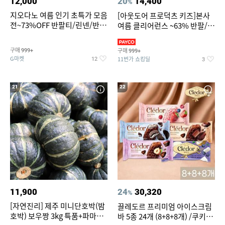
12,000
20
14,400
%
지오다노 여름 인기 초특가 모음
[아웃도어 프로덕츠 키즈]본사
전~73%OFF 반팔티/린넨/반바
여름 클리어런스 ~63% 반팔/반
지 외
바지/수영복
구매
구매
999+
999+
G마켓
11번가 쇼킹딜
12
3
21
22
11,900
24
30,320
%
[자연진리] 제주 미니단호박(밤
끌레도르 프리미엄 아이스크림
호박) 보우짱 3kg 특품+파마산
바 5종 24개 (8+8+8개) /쿠키앤