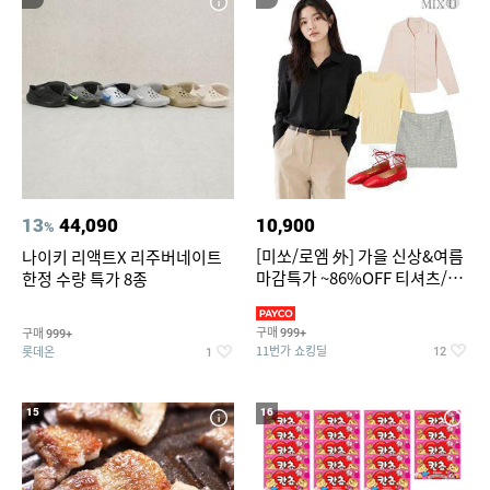
13
44,090
10,900
%
[미쏘/로엠 外] 가을 신상&여름
나이키 리액트X 리주버네이트
마감특가 ~86%OFF 티셔츠/슬
한정 수량 특가 8종
랙스/원피스/니트/블라우스
구매
구매
999+
999+
11번가 쇼킹딜
롯데온
12
1
15
16