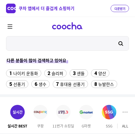
쿠차 앱에서 더 즐겁게 쇼핑하기
다운받기
다른 분들이 많이 검색하고 있어요
1
2
3
4
나이키 운동화
슬리퍼
샌들
양산
5
6
7
8
선풍기
생수
휴대용 선풍기
뉴발란스
9
10
11
팔찌부자재
침대 매트리스 퀸
여자 등산화
12
13
14
중고김치냉장고
gw6422
여자라인 댄스복
실시간
15
16
링티 가루
롯데시네마
실시간 BEST
쿠팡
11번가 쇼킹딜
G마켓
SSG
ALL
이마
17
18
올록담 올리브3 1500mg 24포 2개
맘스터치