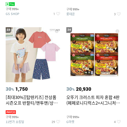
치즈 증정
크림/베리믹스/헤이즐넛초코
구매
구매
999+
999+
GS SHOP
롯데온
1
3
23
24
30
1,750
30
20,930
%
%
[최대30%][탑텐키즈] 전상품
오뚜기 크러스트 피자 혼합 4판
시즌오프 반팔티/맨투맨/상하
(페페로니디럭스2+시그니처익
복/레깅스 외 100종
스트림2)
구매
구매
999+
999+
11번가 쇼킹딜
G마켓
29
4