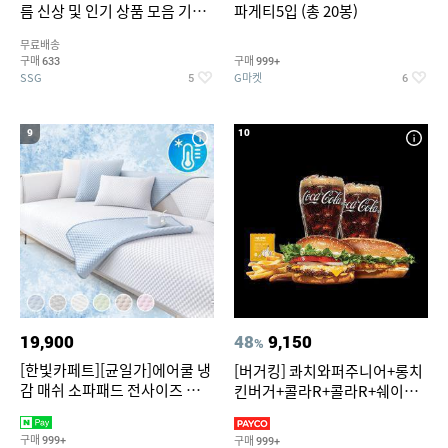
름 신상 및 인기 상품 모음 기획
파게티5입 (총 20봉)
전 최대 77% SALE
무료배송
구매
구매
633
999+
SSG
G마켓
5
6
9
10
19,900
48
9,150
%
[한빛카페트][균일가]에어쿨 냉
[버거킹] 콰치와퍼주니어+롱치
감 매쉬 소파패드 전사이즈 균일
킨버거+콜라R+콜라R+쉐이킹
가
프라이 구운갈릭
구매
구매
999+
999+