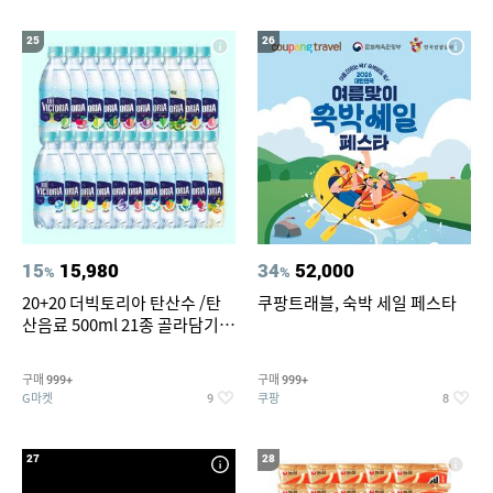
25
26
15
15,980
34
52,000
%
%
20+20 더빅토리아 탄산수 /탄
쿠팡트래블, 숙박 세일 페스타
산음료 500ml 21종 골라담기
(총 2박스/분리배송)
구매
구매
999+
999+
G마켓
쿠팡
9
8
27
28