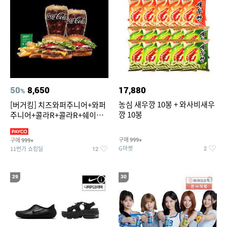
50
8,650
17,880
%
농심 새우깡 10봉 + 와사비새우
[버거킹] 치즈와퍼주니어+와퍼
깡 10봉
주니어+콜라R+콜라R+쉐이킹
프라이 스윗어니언
구매
구매
999+
999+
G마켓
11번가 쇼킹딜
2
12
29
30