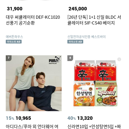
31,900
245,000
대우 써큘레이터 DEF-KC1020
[26년 단독] 1+1 신일 BLDC 서
선풍기 공기순환
큘레이터 SIF-CS40 베이지
에버튼하우스
신일전자공식인증 베스트바이
7
8
15
10,965
40
13,320
%
%
아디다스/푸마 외 언더웨어 여
신라면10입 +안성탕면5입 +짜