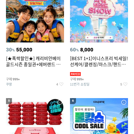
30
55,000
60
8,000
%
%
[★폭싹할인★] 캐리비안베이
[BEST 1+1]이니스프리 빅세일!
골드시즌 종일권+에버랜드 오
선케어/클렌징/마스크/핸드크
후권 대소공통
림/레티놀/PDRN/비타C/그린
구매
구매
999+
999+
쿠팡
11번가 쇼킹딜
4
5
5
6