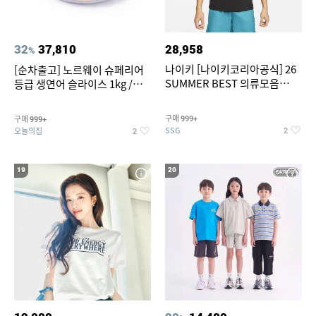
32
37,810
28,958
%
나이키 [나이키코리아공식] 26
[순차출고] 노르웨이 슈페리어
SUMMER BEST 의류모음
등급 생연어 슬라이스 1kg /
~55% SALE
500g / 300g 항공직송
구매
구매
999+
999+
SSG
오늘의집
2
2
19
20