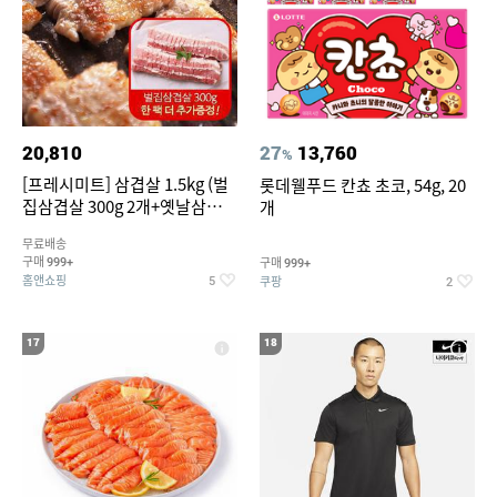
20,810
27
13,760
%
[프레시미트] 삼겹살 1.5kg (벌
롯데웰푸드 칸쵸 초코, 54g, 20
집삼겹살 300g 2개+옛날삼겹살
개
300g 2개+벌집삼겹살300g한
무료배송
팩 추가증정)
구매
구매
999+
999+
홈앤쇼핑
쿠팡
5
2
17
18