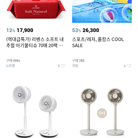
12
17,900
53
26,300
%
%
(역대급특가) 리벤스 소프트 내
스포츠/레저, 풀캉스 COOL
추럴 아기물티슈 70매 20팩 캡
SALE
형 / 70gsm 고평량
구매
구매
999+
785
G마켓
쿠팡
5
6