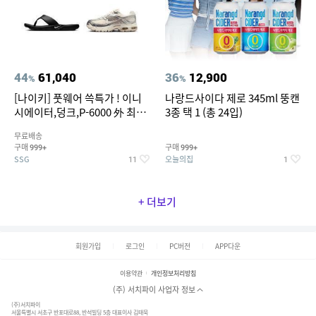
44
61,040
36
12,900
%
%
[나이키] 풋웨어 쓱특가 ! 이니
나랑드사이다 제로 345ml 뚱캔
시에이터,덩크,P-6000 外 최대
3종 택 1 (총 24입)
~50% SALE
무료배송
구매
구매
999+
999+
SSG
오늘의집
11
1
+ 더보기
회원가입
로그인
PC버전
APP다운
이용약관
개인정보처리방침
(주) 서치파이 사업자 정보
(주)서치파이
서울특별시 서초구 반포대로88, 반석빌딩 5층 대표이사 김태묵