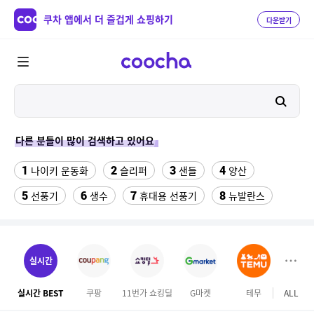
쿠차 앱에서 더 즐겁게 쇼핑하기
다운받기
다른 분들이 많이 검색하고 있어요
1
2
3
4
나이키 운동화
슬리퍼
샌들
양산
5
6
7
8
선풍기
생수
휴대용 선풍기
뉴발란스
9
10
크로커다일레이디 원피스
수향미쌀10kg특등급
11
12
여자라인 댄스복롱스커트
가정용 인형뽑기기계
실시간
13
14
이사 박스
성인용세발자전거중고
실시간 BEST
쿠팡
11번가 쇼킹딜
G마켓
테무
ALL
하이
15
16
razer마우스
오랄비 어린이 전동칫솔모 리필