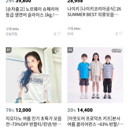
29
39,800
28,958
%
나이키 [나이키코리아공식] 26
[순차출고] 노르웨이 슈페리어
SUMMER BEST 의류모음
등급 생연어 슬라이스 1kg /
~55% SALE
500g / 300g 항공직송
구매
구매
999+
999+
SSG
오늘의집
2
2
21
22
76
12,000
20
14,400
%
%
지오다노 여름 인기 초특가 모음
[아웃도어 프로덕츠 키즈]본사
전~73%OFF 반팔티/린넨/반바
여름 클리어런스 ~63% 반팔/반