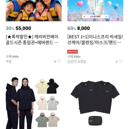
30
55,000
60
8,000
%
%
[★폭싹할인★] 캐리비안베이
[BEST 1+1]이니스프리 빅세일!
골드시즌 종일권+에버랜드 오
선케어/클렌징/마스크/핸드크
후권 대소공통
림/레티놀/PDRN/비타C/그린
구매
구매
999+
999+
쿠팡
11번가 쇼킹딜
4
5