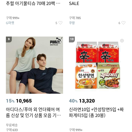
추럴 아기물티슈 70매 20팩 캡
SALE
형 / 70gsm 고평량
구매
구매
999+
785
G마켓
쿠팡
5
6
9
10
15
10,965
40
13,320
%
%
아디다스/푸마 외 언더웨어 여
신라면10입 +안성탕면5입 +짜
름 신상 및 인기 상품 모음 기획
파게티5입 (총 20봉)
전 최대 77% SALE
무료배송
구매
구매
633
999+