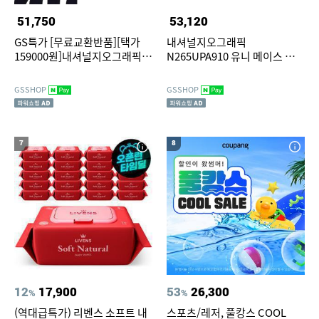
51,750
53,120
GS특가 [무료교환반품][택가
내셔널지오그래픽
159000원]내셔널지오그래픽
N265UPA910 유니 메이스 기능
N242UFT941 데일리 경량 우븐
성 2PACK 반팔 티셔츠 BLACK
스트레치 반팔 아노락 6종 택1
GSSHOP
GSSHOP
7
8
12
17,900
53
26,300
%
%
(역대급특가) 리벤스 소프트 내
스포츠/레저, 풀캉스 COOL