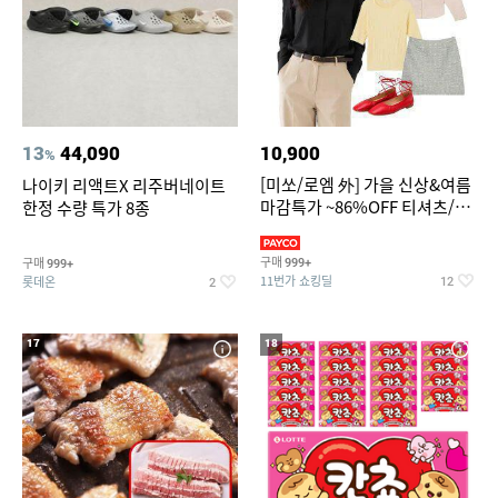
13
44,090
10,900
%
[미쏘/로엠 外] 가을 신상&여름
나이키 리액트X 리주버네이트
마감특가 ~86%OFF 티셔츠/슬
한정 수량 특가 8종
랙스/원피스/니트/블라우스
구매
구매
999+
999+
11번가 쇼킹딜
롯데온
12
2
17
18