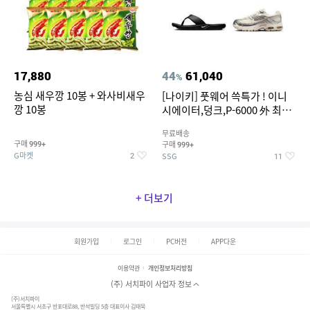
17,880
44
61,040
%
농심 새우깡 10봉 + 와사비새우
[나이키] 풋웨어 쓱특가 ! 이니
깡 10봉
시에이터,덩크,P-6000 外 최대
~50% SALE
무료배송
구매
구매
999+
999+
G마켓
SSG
2
11
+ 더보기
회원가입
로그인
PC버전
APP다운
이용약관
개인정보처리방침
(주) 서치파이 사업자 정보
(주)서치파이
서울특별시 서초구 반포대로88, 반석빌딩 5층 대표이사 김태묵