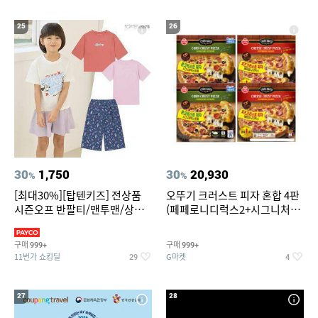
25
26
30
1,750
30
20,930
%
%
[최대30%][탑텐키즈] 전상품
오뚜기 크러스트 피자 혼합 4판
시즌오프 반팔티/맨투맨/상하
(페페로니디럭스2+시그니처익
복/레깅스 외 100종
스트림2)
구매
구매
999+
999+
11번가 쇼킹딜
G마켓
29
4
27
28