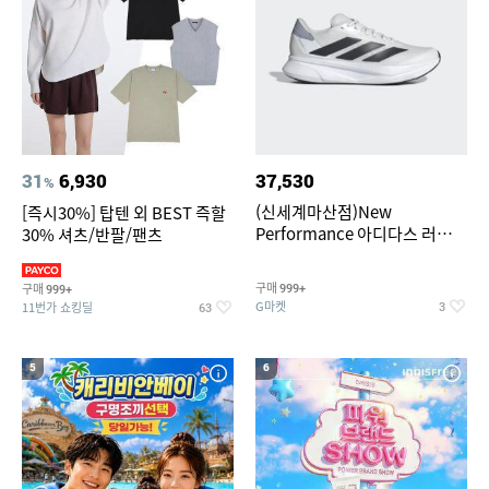
31
6,930
37,530
%
(신세계마산점)New
[즉시30%] 탑텐 외 BEST 즉할
Performance 아디다스 러닝화
30% 셔츠/반팔/팬츠
듀라모 SL2
구매
구매
999+
999+
G마켓
11번가 쇼킹딜
3
63
5
6