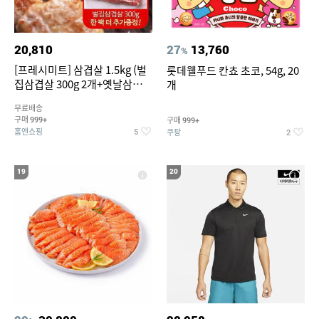
20,810
27
13,760
%
[프레시미트] 삼겹살 1.5kg (벌
롯데웰푸드 칸쵸 초코, 54g, 20
집삼겹살 300g 2개+옛날삼겹살
개
300g 2개+벌집삼겹살300g한
무료배송
팩 추가증정)
구매
구매
999+
999+
홈앤쇼핑
쿠팡
5
2
19
20