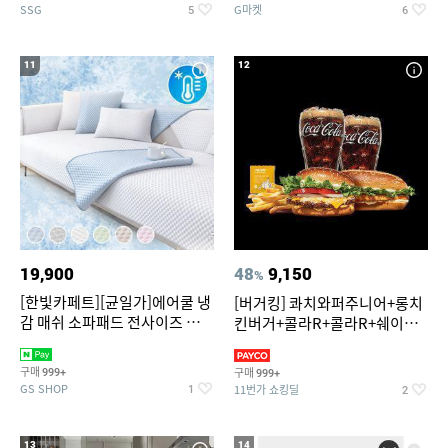
SSG
G마켓
5
6
11
12
19,900
48
9,150
%
[한빛카페트][균일가]에어쿨 냉
[버거킹] 콰치와퍼주니어+롱치
감 매쉬 소파패드 전사이즈 균일
킨버거+콜라R+콜라R+쉐이킹
가
프라이 구운갈릭
구매
구매
999+
999+
GS SHOP
11번가 쇼킹딜
1
2
13
14