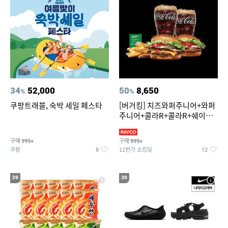
34
52,000
50
8,650
%
%
쿠팡트래블, 숙박 세일 페스타
[버거킹] 치즈와퍼주니어+와퍼
주니어+콜라R+콜라R+쉐이킹
프라이 스윗어니언
구매
구매
999+
999+
쿠팡
11번가 쇼킹딜
8
12
29
30