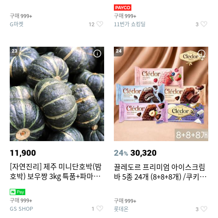
지 외
바지/수영복
구매
구매
999+
999+
G마켓
11번가 쇼킹딜
12
3
23
24
11,900
24
30,320
%
[자연진리] 제주 미니단호박(밤
끌레도르 프리미엄 아이스크림
호박) 보우짱 3kg 특품+파마산
바 5종 24개 (8+8+8개) /쿠키앤
치즈 증정
크림/베리믹스/헤이즐넛초코
구매
구매
999+
999+
GS SHOP
롯데온
1
3