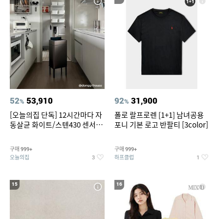
52
53,910
92
31,900
%
%
[오늘의집 단독] 12시간마다 자
폴로 랄프로렌 [1+1] 남녀공용
동살균 화이트/스텐430 센서휴
포니 기본 로고 반팔티 [3color]
지통 20L/30L
구매
구매
999+
999+
오늘의집
하프클럽
3
1
15
16