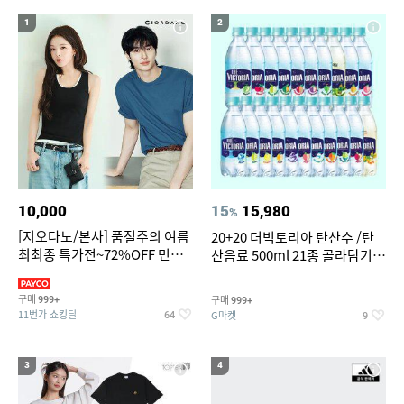
17
18
대나무돗자리
전기롤
1
2
19
자동차 온풍기 차량용 히터 24V 12V 미니 난방기
20
댄스복 상의
10,000
15
15,980
%
[지오다노/본사] 품절주의 여름
20+20 더빅토리아 탄산수 /탄
최최종 특가전~72%OFF 민소
산음료 500ml 21종 골라담기
매/반팔/반바지/린넨 외
(총 2박스/분리배송)
구매
구매
999+
999+
11번가 쇼킹딜
G마켓
64
9
3
4