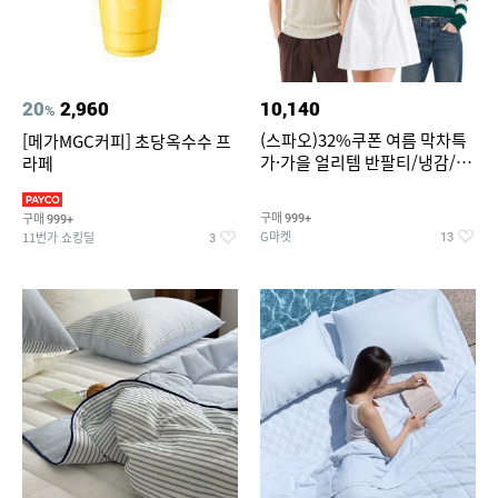
20
2,960
10,140
%
(스파오)32%쿠폰 여름 막차특
[메가MGC커피] 초당옥수수 프
가·가을 얼리템 반팔티/냉감/반
라페
바지/린넨/맨투맨/슬랙스/가디
건 외 ~74%OFF
구매
구매
999+
999+
G마켓
11번가 쇼킹딜
13
3