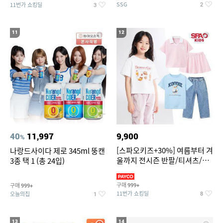
SSG
11번가 쇼킹딜
2
3
11
12
40
11,997
9,900
%
[스파오키즈+30%] 여름부터 겨
나랑드사이다 제로 345ml 뚱캔
울까지 전시즌 반팔/티셔츠/셋
3종 택 1 (총 24입)
업/원피스/팬츠/아우트 外
구매
구매
999+
999+
11번가 쇼킹딜
오늘의집
8
1
13
14