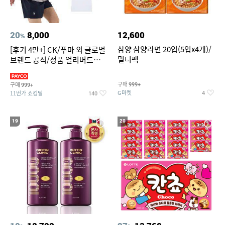
20
8,000
12,600
%
삼양 삼양라면 20입(5입x4개)/
[후기 4만+] CK/푸마 외 글로벌
멀티팩
브랜드 공식/정품 얼리버드
~94%
구매
구매
999+
999+
G마켓
11번가 쇼킹딜
4
140
19
20