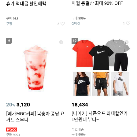
이월 총결산 최대 90% OFF
휴가 역대급 할인혜택
구매
구매
999+
983
G마켓
쿠팡
1
3
9
10
20
3,120
18,434
%
[나이키] 시즌오프 최대할인가
[메가MGC커피] 복숭아 퐁당 요
1만원대 부터~
거트 스무디
무료배송
구매
구매
999+
999+