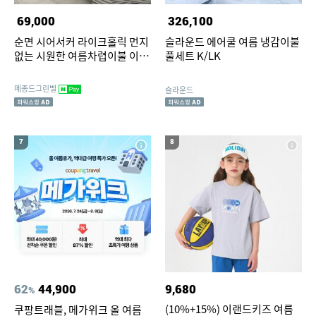
69,000
326,100
순면 시어서커 라이크홀릭 먼지
슬라운드 에어쿨 여름 냉감이불
없는 시원한 여름차렵이불 이불
풀세트 K/LK
패드 슈퍼싱글 퀸 킹 여름침구세
트
메종드그린벨
슬라운드
7
8
62
44,900
9,680
%
(10%+15%) 이랜드키즈 여름
쿠팡트래블, 메가위크 올 여름