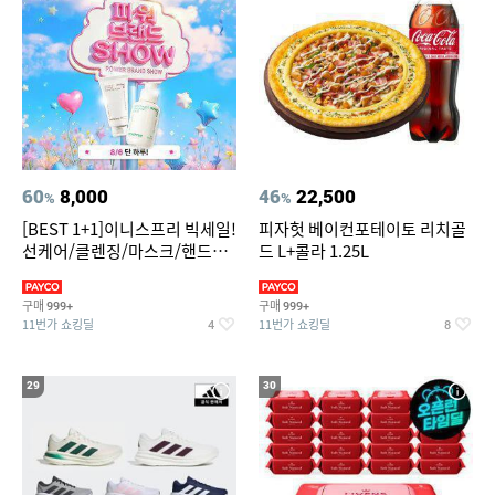
60
8,000
46
22,500
%
%
[BEST 1+1]이니스프리 빅세일!
피자헛 베이컨포테이토 리치골
선케어/클렌징/마스크/핸드크
드 L+콜라 1.25L
림/레티놀/PDRN/비타C/그린
구매
구매
999+
999+
11번가 쇼킹딜
11번가 쇼킹딜
4
8
29
30