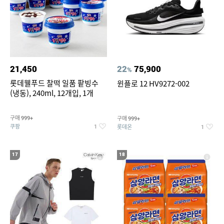
21,450
22
75,900
%
롯데웰푸드 찰떡 일품 팥빙수
윈플로 12 HV9272-002
(냉동), 240ml, 12개입, 1개
구매
구매
999+
999+
쿠팡
롯데온
1
1
17
18