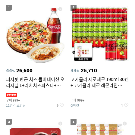
17
18
19
라이트라이드 360
버거킹
나이키운동화
1
2
20
아쿠아슈즈
44
26,600
44
25,710
%
%
피자헛 한근 치즈 콤비네이션 오
코카콜라 제로제로 190ml 30캔
리지널 L+리치치즈파스타+콜
+ 코카콜라 제로 레몬라임
라 1.25L
190ml 30캔 + (증정) 콜드컵+스
티커 세트
구매
구매
999+
999+
11번가 쇼킹딜
G마켓
9
1
3
4