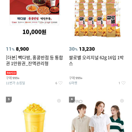
11
8,900
30
13,230
%
%
[더본] 빽다방, 홍콩반점 등 통합
쌀로별 오리지널 62g 16입 1박
권 1만원권_잔액관리형
스
구매
구매
999+
999+
11번가 쇼킹딜
G마켓
6
1
5
6