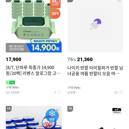
17,900
76
21,360
%
[8/7, 단하루 최종가 14,900
나이키 반팔 타미힐피거 반팔 남
원/20팩] 리벤스 알로그랑 고평
녀공용 여름 반팔티 모음 여름
량 물티슈 70매x20팩
반팔티 기간한정 특가
구매
구매
999+
999+
GS SHOP
G마켓
1
17
15
16