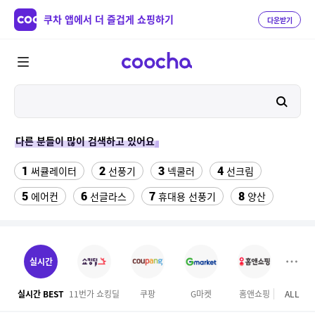
쿠차 앱에서 더 즐겁게 쇼핑하기
다운받기
다른 분들이 많이 검색하고 있어요
1
2
3
4
써큘레이터
선풍기
넥쿨러
선크림
5
6
7
8
에어컨
선글라스
휴대용 선풍기
양산
9
10
여성 댄스복
실외기없는 에어컨
11
12
수향미쌀10kg특등급
성인용세발자전거중고
실시간
13
14
위닉스 dn3e170 lwk
메가커피
실시간 BEST
11번가 쇼킹딜
쿠팡
G마켓
홈앤쇼핑
ALL
마이리
15
16
차량햇빛가리개
풍기인견바지