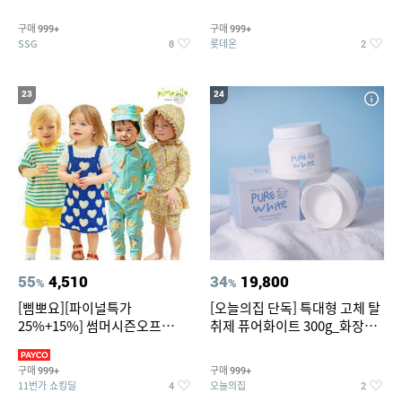
~
트아메리카노/헤이즐넛)
구매
구매
999+
999+
SSG
롯데온
8
2
23
24
55
4,510
34
19,800
%
%
[삠뽀요][파이널특가
[오늘의집 단독] 특대형 고체 탈
25%+15%] 썸머시즌오프
취제 퓨어화이트 300g_화장실
3,390원~/상하복/래쉬가드/수
탈취제 담배냄새제거 거실탈취
영복/티셔츠/
구매
구매
999+
999+
11번가 쇼킹딜
오늘의집
4
2