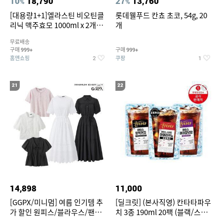
10
18,790
27
13,760
%
%
[대용량1+1]엘라스틴 비오틴클
롯데웰푸드 칸쵸 초코, 54g, 20
리닉 맥주효모 1000ml x 2개
개
(샴푸/컨디셔너 택1)
무료배송
구매
구매
999+
999+
홈앤쇼핑
쿠팡
2
1
21
22
14,898
11,000
[GGPX/미니멈] 여름 인기템 추
[딜크릿] (본사직영) 칸타타파우
가 할인 원피스/블라우스/팬츠
치 3종 190ml 20팩 (블랙/스위