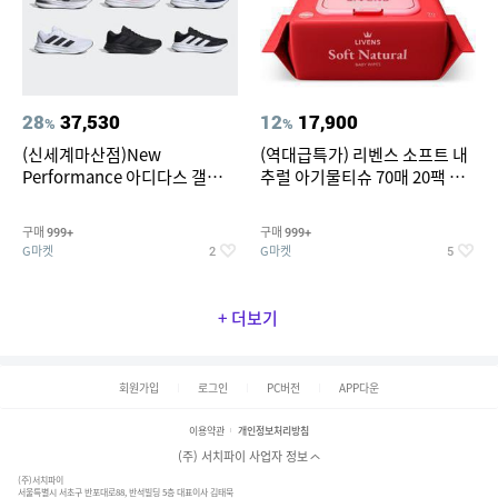
28
37,530
12
17,900
%
%
(신세계마산점)New
(역대급특가) 리벤스 소프트 내
Performance 아디다스 갤럭시
추럴 아기물티슈 70매 20팩 캡
런 7종 택 1
형 / 70gsm 고평량
구매
구매
999+
999+
G마켓
G마켓
2
5
+ 더보기
회원가입
로그인
PC버전
APP다운
이용약관
개인정보처리방침
(주) 서치파이 사업자 정보
(주)서치파이
서울특별시 서초구 반포대로88, 반석빌딩 5층 대표이사 김태묵