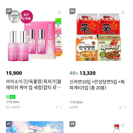
25
26
15,900
40
13,320
%
아이소이 [단독물량/최저가]블
신라면10입 +안성탕면5입 +짜
레미쉬 케어 업 세럼(잡티 로즈
파게티5입 (총 20봉)
세럼) 20ml 더블기획 (사용기한
2027-04-24)
구매
구매
999+
999+
GS SHOP
G마켓
1
5
27
28