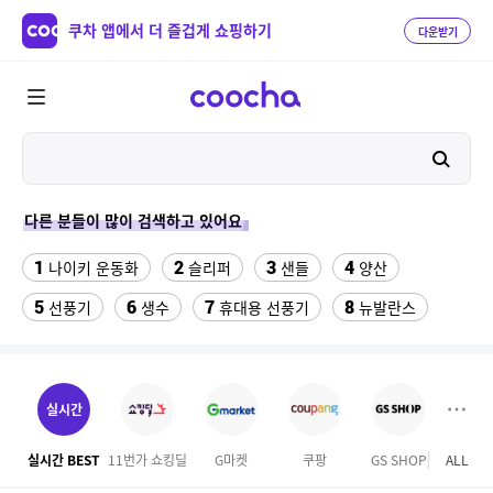
쿠차 앱에서 더 즐겁게 쇼핑하기
다운받기
다른 분들이 많이 검색하고 있어요
1
2
3
4
나이키 운동화
슬리퍼
샌들
양산
5
6
7
8
선풍기
생수
휴대용 선풍기
뉴발란스
9
10
크로커다일레이디 원피스
수향미쌀10kg특등급
11
12
여자라인 댄스복롱스커트
가정용 인형뽑기기계
실시간
13
14
이사 박스
성인용세발자전거중고
실시간 BEST
11번가 쇼킹딜
G마켓
쿠팡
GS SHOP
ALL
하프
15
16
razer마우스
오랄비 어린이 전동칫솔모 리필