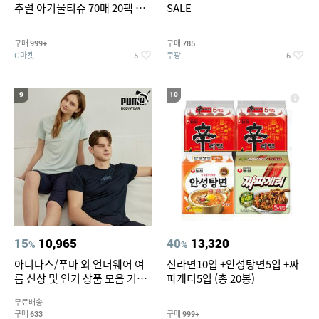
추럴 아기물티슈 70매 20팩 캡
SALE
형 / 70gsm 고평량
구매
구매
999+
785
G마켓
쿠팡
5
6
9
10
15
10,965
40
13,320
%
%
아디다스/푸마 외 언더웨어 여
신라면10입 +안성탕면5입 +짜
름 신상 및 인기 상품 모음 기획
파게티5입 (총 20봉)
전 최대 77% SALE
무료배송
구매
구매
633
999+