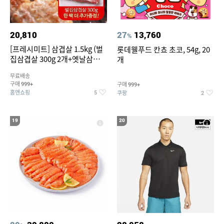
20,810
27
13,760
%
[프레시미트] 삼겹살 1.5kg (벌
롯데웰푸드 칸쵸 초코, 54g, 20
집삼겹살 300g 2개+옛날삼겹살
개
300g 2개+벌집삼겹살300g한
무료배송
팩 추가증정)
구매
구매
999+
999+
홈앤쇼핑
쿠팡
5
2
19
20