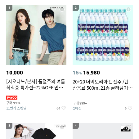
17
18
대나무돗자리
전기롤
1
2
19
자동차 온풍기 차량용 히터 24V 12V 미니 난방기
20
댄스복 상의
10,000
15
15,980
%
[지오다노/본사] 품절주의 여름
20+20 더빅토리아 탄산수 /탄
최최종 특가전~72%OFF 민소
산음료 500ml 21종 골라담기
매/반팔/반바지/린넨 외
(총 2박스/분리배송)
구매
구매
999+
999+
11번가 쇼킹딜
G마켓
64
9
3
4