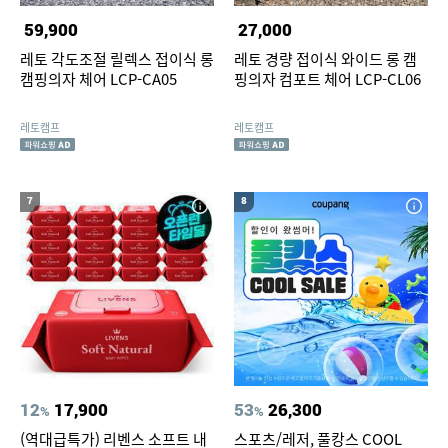
59,900
27,000
레토 각도조절 릴렉스 접이식 롱
레토 경량 접이식 와이드 롱 캠
캠핑의자 체어 LCP-CA05
핑의자 컴포트 체어 LCP-CL06
레토캠프
레토캠프
7
8
12
17,900
53
26,300
%
%
(역대급특가) 리벤스 소프트 내
스포츠/레저, 풀캉스 COOL