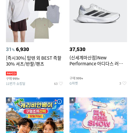
31
6,930
37,530
%
(신세계마산점)New
[즉시30%] 탑텐 외 BEST 즉할
Performance 아디다스 러닝화
30% 셔츠/반팔/팬츠
듀라모 SL2
구매
구매
999+
999+
G마켓
11번가 쇼킹딜
3
63
5
6