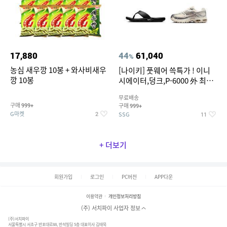
17,880
44
61,040
%
농심 새우깡 10봉 + 와사비새우
[나이키] 풋웨어 쓱특가 ! 이니
깡 10봉
시에이터,덩크,P-6000 外 최대
~50% SALE
무료배송
구매
구매
999+
999+
G마켓
SSG
2
11
+ 더보기
회원가입
로그인
PC버전
APP다운
이용약관
개인정보처리방침
(주) 서치파이 사업자 정보
(주)서치파이
서울특별시 서초구 반포대로88, 반석빌딩 5층 대표이사 김태묵