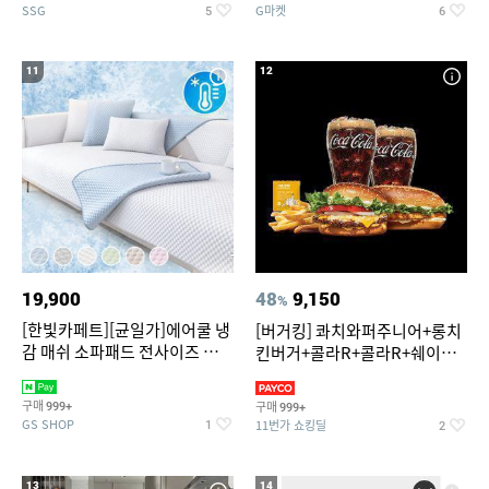
SSG
G마켓
5
6
11
12
19,900
48
9,150
%
[한빛카페트][균일가]에어쿨 냉
[버거킹] 콰치와퍼주니어+롱치
감 매쉬 소파패드 전사이즈 균일
킨버거+콜라R+콜라R+쉐이킹
가
프라이 구운갈릭
구매
구매
999+
999+
GS SHOP
11번가 쇼킹딜
1
2
13
14