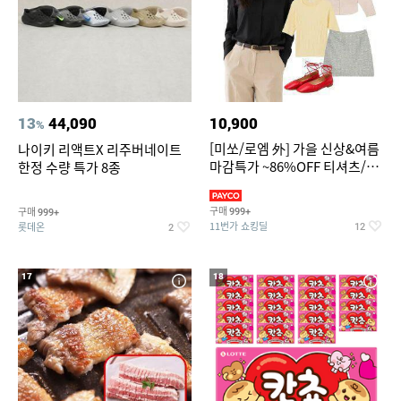
13
44,090
10,900
%
[미쏘/로엠 外] 가을 신상&여름
나이키 리액트X 리주버네이트
마감특가 ~86%OFF 티셔츠/슬
한정 수량 특가 8종
랙스/원피스/니트/블라우스
구매
구매
999+
999+
11번가 쇼킹딜
롯데온
12
2
17
18