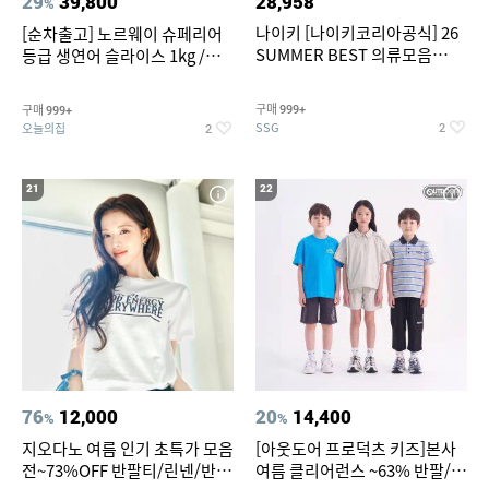
29
39,800
28,958
%
나이키 [나이키코리아공식] 26
[순차출고] 노르웨이 슈페리어
SUMMER BEST 의류모음
등급 생연어 슬라이스 1kg /
~55% SALE
500g / 300g 항공직송
구매
구매
999+
999+
SSG
오늘의집
2
2
21
22
76
12,000
20
14,400
%
%
지오다노 여름 인기 초특가 모음
[아웃도어 프로덕츠 키즈]본사
전~73%OFF 반팔티/린넨/반바
여름 클리어런스 ~63% 반팔/반