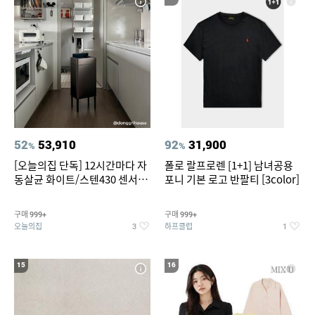
52
53,910
92
31,900
%
%
[오늘의집 단독] 12시간마다 자
폴로 랄프로렌 [1+1] 남녀공용
동살균 화이트/스텐430 센서휴
포니 기본 로고 반팔티 [3color]
지통 20L/30L
구매
구매
999+
999+
오늘의집
하프클럽
3
1
15
16