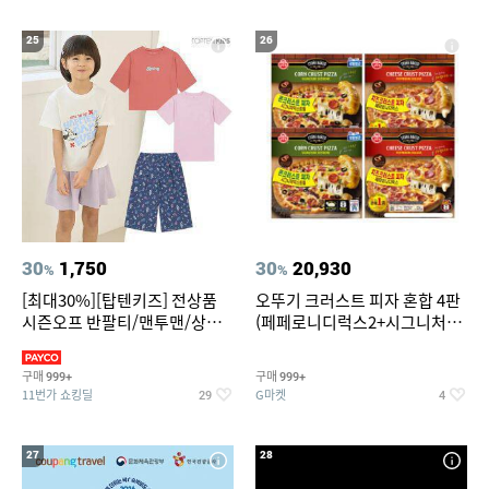
25
26
30
1,750
30
20,930
%
%
[최대30%][탑텐키즈] 전상품
오뚜기 크러스트 피자 혼합 4판
시즌오프 반팔티/맨투맨/상하
(페페로니디럭스2+시그니처익
복/레깅스 외 100종
스트림2)
구매
구매
999+
999+
11번가 쇼킹딜
G마켓
29
4
27
28