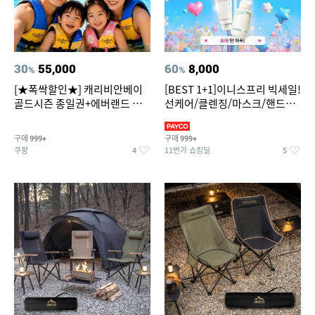
30
55,000
60
8,000
%
%
[★폭싹할인★] 캐리비안베이
[BEST 1+1]이니스프리 빅세일!
골드시즌 종일권+에버랜드 오
선케어/클렌징/마스크/핸드크
후권 대소공통
림/레티놀/PDRN/비타C/그린
구매
구매
999+
999+
쿠팡
11번가 쇼킹딜
4
5