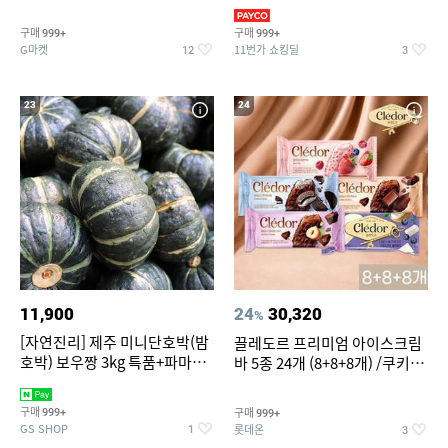
지 외
바지/수영복
구매
구매
999+
999+
G마켓
11번가 쇼킹딜
12
3
23
24
11,900
24
30,320
%
[자연진리] 제주 미니단호박(밤
끌레도르 프리미엄 아이스크림
호박) 보우짱 3kg 특품+파마산
바 5종 24개 (8+8+8개) /쿠키앤
치즈 증정
크림/베리믹스/헤이즐넛초코
구매
구매
999+
999+
GS SHOP
롯데온
1
3