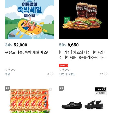
34
52,000
50
8,650
%
%
쿠팡트래블, 숙박 세일 페스타
[버거킹] 치즈와퍼주니어+와퍼
주니어+콜라R+콜라R+쉐이킹
프라이 스윗어니언
구매
구매
999+
999+
쿠팡
11번가 쇼킹딜
8
12
29
30