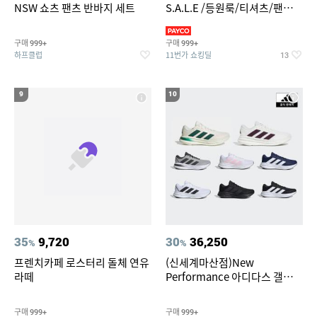
NSW 쇼츠 팬츠 반바지 세트
S.A.L.E /등원룩/티셔츠/팬츠/
상하복/실내복/팬츠 외
구매
구매
999+
999+
하프클럽
11번가 쇼킹딜
13
9
10
35
9,720
30
36,250
%
%
프렌치카페 로스터리 돌체 연유
(신세계마산점)New
라떼
Performance 아디다스 갤럭시
런 7종 택 1
구매
구매
999+
999+