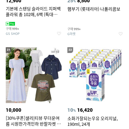
12,900
25
8,500
%
기본에 스탠딩 슬라이드 지퍼백
햄부기 (롯데리아) 나폴리콤보
플라워 총 102매, 6팩 (특대
12+대30+중40+소20)
구매
구매
999+
999+
GS SHOP
G마켓
21
22
10,000
10
16,420
%
[30%쿠폰]샐리|티뷰 무더운여
소화가잘되는우유 오리지널,
름 시원한가격인하 반팔자켓 1
190ml, 24개