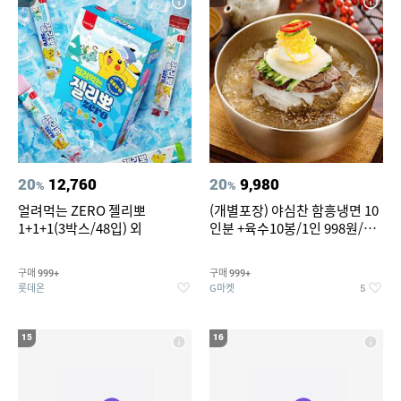
20
12,760
20
9,980
%
%
얼려먹는 ZERO 젤리뽀
(개별포장) 야심찬 함흥냉면 10
1+1+1(3박스/48입) 외
인분 +육수10봉/1인 998원/머
리가 쨍하게 시원한 냉면
구매
구매
999+
999+
롯데온
G마켓
5
15
16