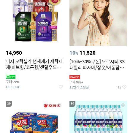
14,950
10
11,520
%
피지 모락셀라 냄새제거 세탁세
[10%+30%쿠폰] 오르시떼 SS
제(허브향/코튼향/샌달우드향/
패밀리 파자마/잠옷/아동잠옷/
화이트머스크향) 2.3리필 4종
아동내의
택1
구매
구매
999+
999+
GS SHOP
11번가 쇼킹딜
15
29
30