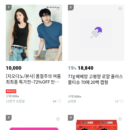
19
20
forever21
포켓몬 카드 메가진화 카드 짝퉁
1
2
10,000
19
18,840
%
[지오다노/본사] 품절주의 여름
77g 베베앙 고평량 로얄 플러스
최최종 특가전~72%OFF 민소
물티슈 70매 20팩 캡형
매/반팔/반바지/린넨 외
구매
구매
999+
999+
11번가 쇼킹딜
G마켓
64
17
3
4