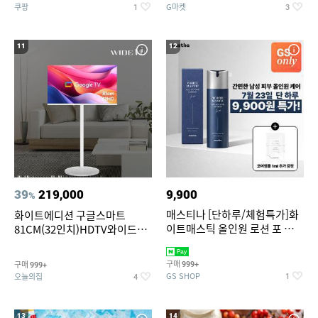
쿠팡
G마켓
1
3
11
12
39
219,000
9,900
%
매스티나 [단하루/체험특가]화
화이트에디션 구글스마트
이트매스틱 올인원 로션 포 맨
81CM(32인치)HDTV와이드무
150ml (정가 28,000원)
빙뷰 삼탠바이미 거치가능
구매
구매
999+
999+
GS SHOP
오늘의집
1
4
13
14