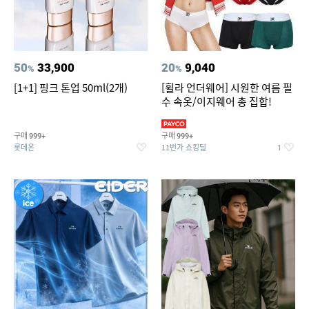
50
33,900
20
9,040
%
%
[1+1] 핑크 톤업 50ml(2개)
[휠라 언더웨어] 시원한 여름 필
수 속옷/이지웨어 총 집합!
구매
구매
999+
999+
롯데온
11번가 쇼킹딜
1