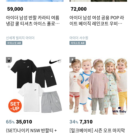
59,000
72,000
아이더 남성 반팔 카라티 여름
아이더 남성 여성 공용 POP 라
냉감 쿨 티셔츠 아이스 폴로티셔
이트 베이직 레인코트 우비
츠 시원한 기능성
DUA25981
신세계 빌리지 아이더
아이더 서수원
7
8
65
35,010
34
7,310
%
%
(SET)나이키 NSW 반팔티 +
[밀크베이비] 시즌 오프 마지막