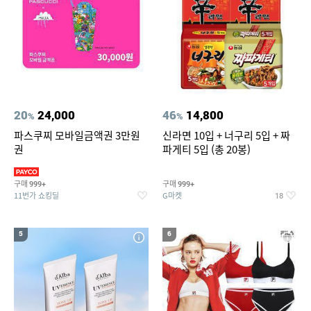
20
24,000
46
14,800
%
%
파스쿠찌 모바일금액권 3만원
신라면 10입 + 너구리 5입 + 짜
권
파게티 5입 (총 20봉)
구매
구매
999+
999+
11번가 쇼킹딜
G마켓
18
5
6