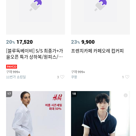
20
17,520
23
9,900
%
%
[블루독베이비] S/S 최종가+가
프렌치카페 카페오레 컵커피
을오픈 특가 상하복/원피스/내
의/팬츠 외 100종
구매
구매
999+
999+
11번가 쇼킹딜
쿠팡
3
1
17
18