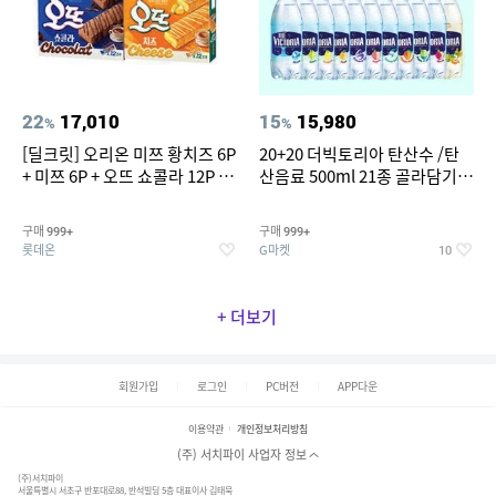
22
17,010
15
15,980
%
%
[딜크릿] 오리온 미쯔 황치즈 6P
20+20 더빅토리아 탄산수 /탄
+ 미쯔 6P + 오뜨 쇼콜라 12P +
산음료 500ml 21종 골라담기
오뜨 치즈 12P
(총 2박스/분리배송)
구매
구매
999+
999+
롯데온
G마켓
10
+ 더보기
회원가입
로그인
PC버전
APP다운
이용약관
개인정보처리방침
(주) 서치파이 사업자 정보
(주)서치파이
서울특별시 서초구 반포대로88, 반석빌딩 5층 대표이사 김태묵