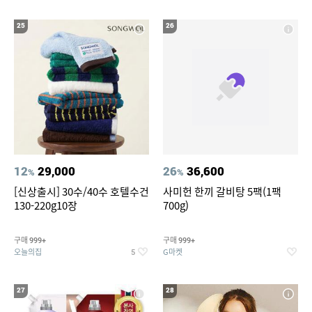
25
26
12
29,000
26
36,600
%
%
[신상출시] 30수/40수 호텔수건
사미헌 한끼 갈비탕 5팩(1팩
130-220g10장
700g)
구매
구매
999+
999+
오늘의집
G마켓
5
27
28