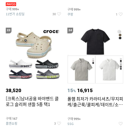
만원대 100종 한정특가
구매
구매
999+
999+
11번가 쇼킹딜
쿠팡
30
1
23
24
38,520
15
16,915
%
[크록스]남녀공용 바야밴드 클
폴햄 최저가 카라티셔츠/무지피
로그 슬리퍼 샌들 5종 택1
케/출근룩/쿨피케/데이트/소로
나 티셔츠 3종 택1
구매
구매
167
999+
홈앤쇼핑
SSG
3