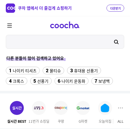
쿠차 앱에서 더 즐겁게 쇼핑하기
다운받기
다른 분들이 많이 검색하고 있어요
1
2
3
나이키 티셔츠
물티슈
휴대용 선풍기
4
5
6
7
크록스
선풍기
나이키 운동화
보냉백
8
9
10
11
스마트워치
슬리퍼
샌들
양산
12
13
14
생수
뉴발란스
수향미쌀10kg특등급
실시간
15
16
성인용세발자전거중고
갤럭시s7엣지 강화유리
실시간 BEST
11번가 쇼킹딜
쿠팡
G마켓
오늘의집
ALL
17
18
파타고니아
차량용스프레이페인트