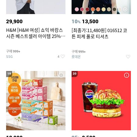
29,900
10
13,500
%
H&M [H&M 여성] 쇼익 바캉스
[최종가:11,480원] 016512 코
시즌 베스트셀러 아이템 25%
튼 피케 폴로 티셔츠
할인
구매
구매
999+
999+
SSG
롯데온
4
19
20