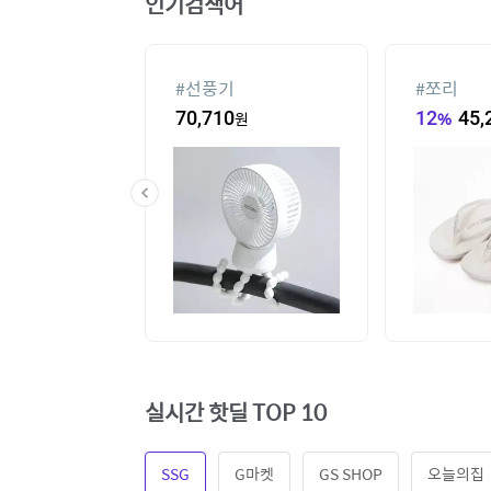
인기검색어
#
선풍기
#
쪼리
60
원
70,710
원
12
%
45,
실시간 핫딜 TOP 10
SSG
G마켓
GS SHOP
오늘의집