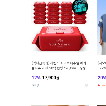
상
세
(역대급특가) 리벤스 소프트 내추럴 아기
[지오
물티슈 70매 20팩 캡형 / 70gsm 고평량
~72
12
%
17,900
20
원
G마켓
좋
아
요