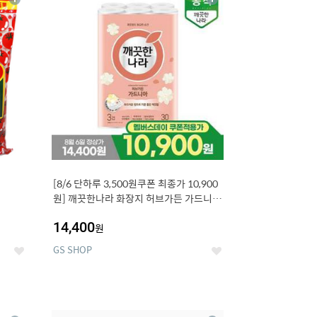
상
상
세
세
[8/6 단하루 3,500원쿠폰 최종가 10,900
원] 깨끗한나라 화장지 허브가든 가드니아
27m 30롤
14,400
원
GS SHOP
좋
좋
아
아
요
요
12