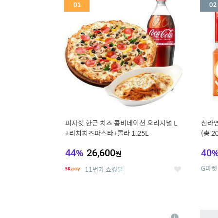
세
피자헛 한근 치즈 콤비네이션 오리지널 L
신라면
+리치치즈파스타+콜라 1.25L
(총 2
44
%
26,600
40
원
G마켓
11번가 쇼킹딜
좋
아
요
5
6