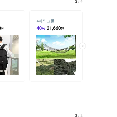
2
/
4
#
해먹그물
#
김해 롯데워
종일권
0
원
40
%
21,660
원
39,500
원
2
/
2