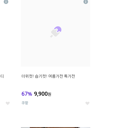
상
상
세
세
무디
더위컷! 습기컷! 여름가전 특가전
67
%
9,900
원
쿠팡
좋
좋
아
아
요
요