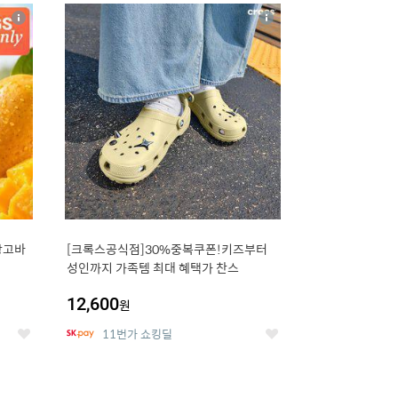
20
상
상
세
세
망고바
[크록스공식점]30%중복쿠폰!키즈부터
성인까지 가족템 최대 혜택가 찬스
12,600
원
11번가 쇼킹딜
좋
좋
아
아
요
요