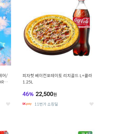
세
세
케어/
피자헛 베이컨포테이토 리치골드 L+콜라
RN/
1.25L
46
%
22,500
원
11번가 쇼킹딜
좋
좋
아
아
요
요
8