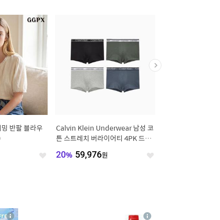
리밍 반팔 블라우
Calvin Klein Underwear 남성 코
나이키 드라이 핏 플라
)
튼 스트레치 버라이어티 4PK 드로
처 스우시 캡 FB5624-
즈 (NP2427O-FIU)
원
20
%
59,976
원
15
%
20,825
원
좋
좋
아
아
요
요
4
상
상