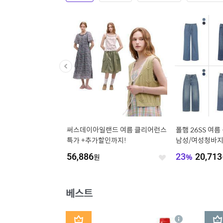
이키코리아공식] 슈즈 S
써스데이아일랜드 여름 클리어런스
폴햄 26SS 여
특가 +추가할인까지!
남성/여성청바지
히든밴딩 전체밴
56,886
원
23
%
20,713
좋
좋
아
아
요
요
베스트
1
2
상