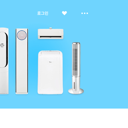
좋
더
로그인
아
보
요
기