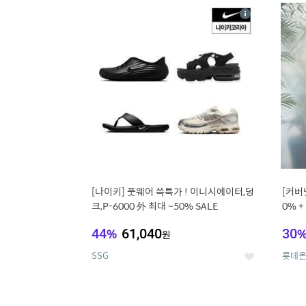
17
1
상
세
[나이키] 풋웨어 쓱특가 ! 이니시에이터,덩
[커버
크,P-6000 外 최대 ~50% SALE
0% 
44
%
61,040
30
원
SSG
롯데
좋
아
요