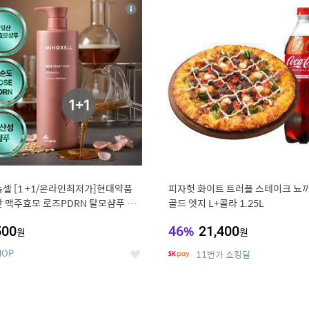
4
15
상
세
셀 [1 +1/온라인최저가]현대약품
피자헛 화이트 트러플 스테이크 뇨끼
 맥주효모 로즈PDRN 탈모샴푸 대
골드 엣지 L+콜라 1.25L
000ml (정가 100,000원)
500
46
%
21,400
원
원
HOP
11번가 쇼킹딜
좋
아
요