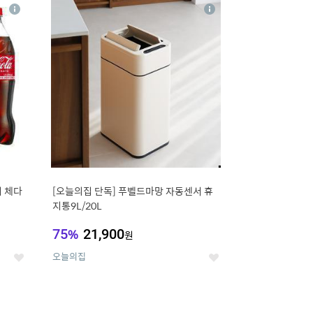
16
상
상
세
세
 체다
[오늘의집 단독] 푸벨드마망 자동센서 휴
지통9L/20L
75
%
21,900
원
오늘의집
좋
좋
아
아
요
요