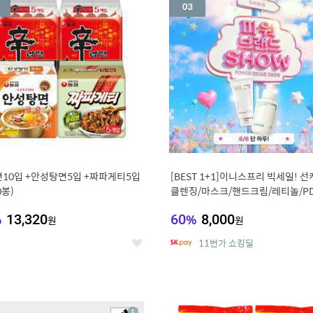
세
10입 +안성탕면5입 +짜파게티5입
[BEST 1+1]이니스프리 빅세일! 선
0봉)
클렌징/마스크/핸드크림/레티놀/PD
비타C/그린
%
13,320
60
%
8,000
원
원
11번가 쇼킹딜
좋
아
요
7