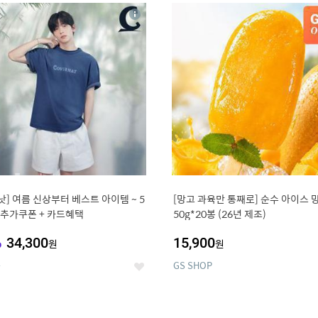
8
19
상
세
낫] 여름 신상부터 베스트 아이템 ~ 5
[망고 과육만 통째로] 순수 아이스 
+ 추가쿠폰 + 카드혜택
50g*20봉 (26년 제조)
%
34,300
15,900
원
원
온
GS SHOP
좋
아
요