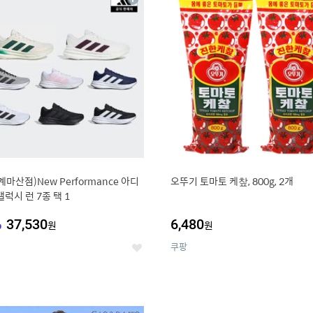
상
세
계마산점)New Performance 아디
오뚜기 토마토 케챂, 800g, 2개
갤럭시 런 7종 택 1
%
37,530
6,480
원
원
쿠팡
좋
아
요
0
11