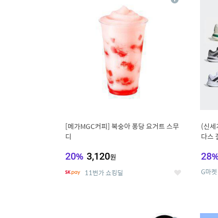
상
세
[메가MGC커피] 복숭아 퐁당 요거트 스무
(신세
디
다스 
20
%
3,120
28
원
G마켓
11번가 쇼킹딜
좋
아
요
9
1