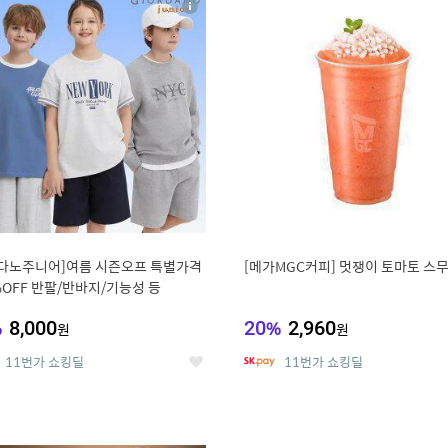
상
세
다노주니어]여름 시즌오프 특별가격
[메가MGC커피] 멋쟁이 토마토 스
%OFF 반팔/반바지/기능성 등
%
8,000
20
%
2,960
원
원
11번가 쇼킹딜
11번가 쇼킹딜
좋
아
요