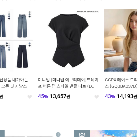
름 신상품 내가아는
미니멈 [미니멈 에브리데이]드레이
GGPX 레이스 트
 모든 핏 사방스판
프 버튼 랩 스타일 반팔 니트 (EC2K
스 (GQBBA037D
딩 와이드 6종택1
T001D)
원
45
%
13,657
원
43
%
14,193
좋
좋
아
아
요
요
3
상