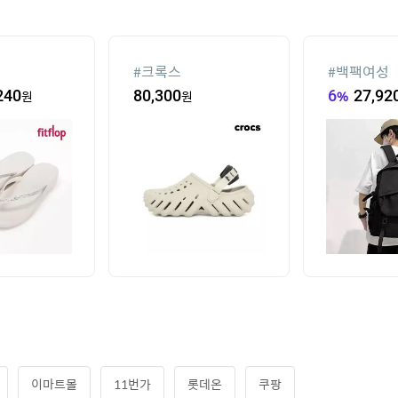
#
크록스
#
백팩여성
240
원
80,300
원
6
%
27,92
이마트몰
11번가
롯데온
쿠팡