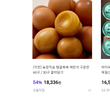
13
1
상
세
[이천] 농장직송 탱글촉촉 맥반석 구운란
마이녹
60구 / 30구 골라담기
독일산
용량 1
54
%
18,336
16,
원
오늘의집
GS S
좋
아
요