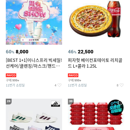
60
8,000
46
22,500
%
%
[BEST 1+1]이니스프리 빅세일!
피자헛 베이컨포테이토 리치골
선케어/클렌징/마스크/핸드크
드 L+콜라 1.25L
림/레티놀/PDRN/비타C/그린
구매
구매
999+
999+
11번가 쇼킹딜
11번가 쇼킹딜
4
8
29
30