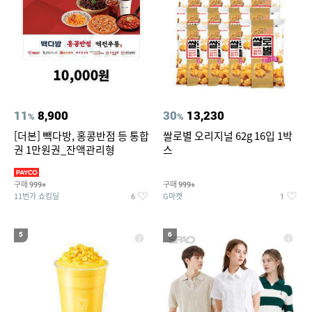
11
8,900
30
13,230
%
%
[더본] 빽다방, 홍콩반점 등 통합
쌀로별 오리지널 62g 16입 1박
권 1만원권_잔액관리형
스
구매
구매
999+
999+
11번가 쇼킹딜
G마켓
6
1
5
6