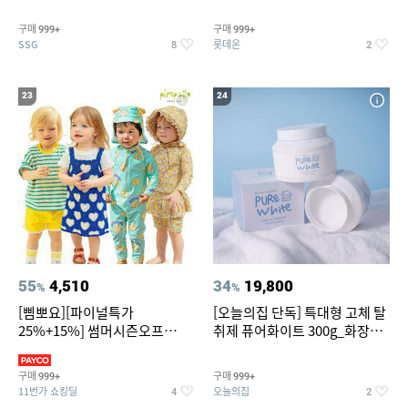
~
트아메리카노/헤이즐넛)
구매
구매
999+
999+
SSG
롯데온
8
2
23
24
55
4,510
34
19,800
%
%
[삠뽀요][파이널특가
[오늘의집 단독] 특대형 고체 탈
25%+15%] 썸머시즌오프
취제 퓨어화이트 300g_화장실
3,390원~/상하복/래쉬가드/수
탈취제 담배냄새제거 거실탈취
영복/티셔츠/
구매
구매
999+
999+
11번가 쇼킹딜
오늘의집
4
2