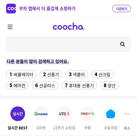
쿠차 앱에서 더 즐겁게 쇼핑하기
다운받기
다른 분들이 많이 검색하고 있어요
1
2
3
4
써큘레이터
선풍기
넥쿨러
선크림
5
6
7
8
에어컨
선글라스
휴대용 선풍기
양산
9
10
11
실외기없는 에어컨
아쿠아슈즈
라이딩장갑
12
13
성인용세발자전거중고
여성댄스복
실시간
14
15
프라스틱서랍장
위닉스 dn3e170 lwk
실시간 BEST
G마켓
11번가 쇼킹딜
쿠팡
오늘의집
ALL
16
17
18
부산엘시티
메가커피
라이트라이드 360