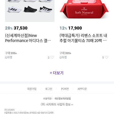
28
37,530
12
17,900
%
%
(신세계마산점)New
(역대급특가) 리벤스 소프트 내
Performance 아디다스 갤럭시
추럴 아기물티슈 70매 20팩 캡
런 7종 택 1
형 / 70gsm 고평량
구매
구매
999+
999+
G마켓
G마켓
2
5
+ 더보기
회원가입
로그인
PC버전
APP다운
이용약관
개인정보처리방침
(주) 서치파이 사업자 정보
(주)서치파이
서울특별시 서초구 반포대로88, 반석빌딩 5층 대표이사 김태묵