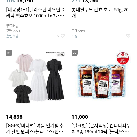
10
18,790
27
13,760
%
%
[대용량1+1]엘라스틴 비오틴클
롯데웰푸드 칸쵸 초코, 54g, 20
리닉 맥주효모 1000ml x 2개
개
(샴푸/컨디셔너 택1)
무료배송
구매
구매
999+
999+
홈앤쇼핑
쿠팡
2
1
21
22
14,898
11,000
[GGPX/미니멈] 여름 인기템 추
[딜크릿] (본사직영) 칸타타파우
가 할인 원피스/블라우스/팬츠
치 3종 190ml 20팩 (블랙/스위