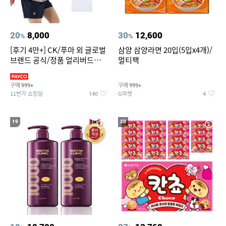
20
8,000
30
12,600
%
%
[후기 4만+] CK/푸마 외 글로벌
삼양 삼양라면 20입(5입x4개)/
브랜드 공식/정품 얼리버드
멀티팩
~94%
구매
구매
999+
999+
11번가 쇼킹딜
G마켓
140
4
19
20