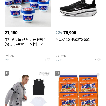
21,450
22
75,900
%
롯데웰푸드 찰떡 일품 팥빙수
윈플로 12 HV9272-002
(냉동), 240ml, 12개입, 1개
구매
구매
999+
999+
쿠팡
롯데온
1
1
17
18