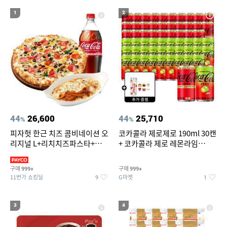
19
20
forever21
볶음밥
1
2
44
26,600
44
25,710
%
%
피자헛 한근 치즈 콤비네이션 오
코카콜라 제로제로 190ml 30캔
리지널 L+리치치즈파스타+콜
+ 코카콜라 제로 레몬라임
라 1.25L
190ml 30캔 + (증정) 콜드컵+스
티커 세트
구매
구매
999+
999+
11번가 쇼킹딜
G마켓
9
1
3
4