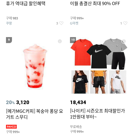
휴가 역대급 할인혜택
이월 총결산 최대 90% OFF
구매
구매
983
999+
쿠팡
G마켓
3
1
9
10
20
3,120
18,434
%
[나이키] 시즌오프 최대할인가
[메가MGC커피] 복숭아 퐁당 요
1만원대 부터~
거트 스무디
무료배송
구매
구매
999+
999+