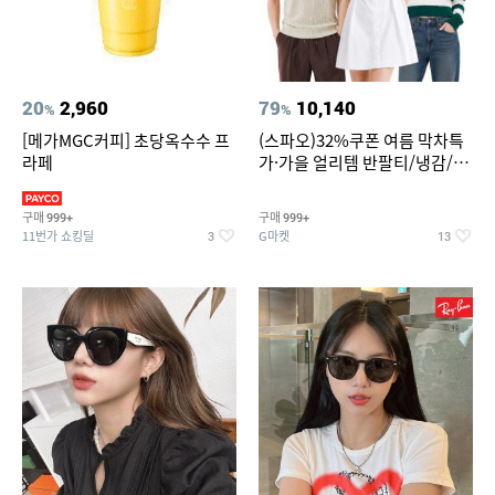
20
2,960
79
10,140
%
%
[메가MGC커피] 초당옥수수 프
(스파오)32%쿠폰 여름 막차특
라페
가·가을 얼리템 반팔티/냉감/반
바지/린넨/맨투맨/슬랙스/가디
건 외 ~74%OFF
구매
구매
999+
999+
11번가 쇼킹딜
G마켓
3
13