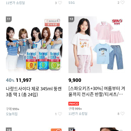
SSG
11번가 쇼킹딜
2
3
11
12
40
11,997
9,900
%
[스파오키즈+30%] 여름부터 겨
나랑드사이다 제로 345ml 뚱캔
울까지 전시즌 반팔/티셔츠/셋
3종 택 1 (총 24입)
업/원피스/팬츠/아우트 外
구매
구매
999+
999+
11번가 쇼킹딜
오늘의집
8
1
13
14