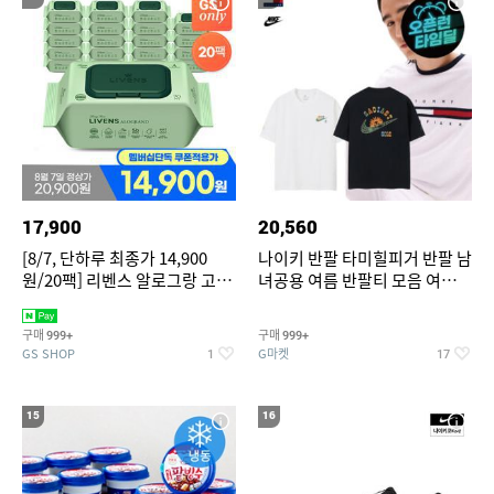
17,900
20,560
[8/7, 단하루 최종가 14,900
나이키 반팔 타미힐피거 반팔 남
원/20팩] 리벤스 알로그랑 고평
녀공용 여름 반팔티 모음 여름
량 물티슈 70매x20팩
반팔티 기간한정 특가
구매
구매
999+
999+
GS SHOP
G마켓
1
17
15
16