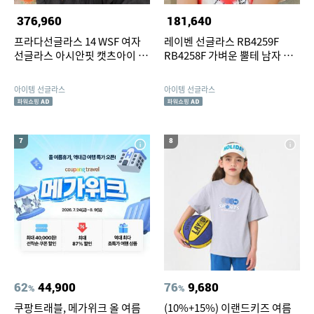
376,960
181,640
프라다선글라스 14 WSF 여자
레이벤 선글라스 RB4259F
선글라스 아시안핏 캣츠아이 뿔
RB4258F 가벼운 뿔테 남자 여
테
자 자외선차단 아시안핏
아이템 선글라스
아이템 선글라스
7
8
62
44,900
76
9,680
%
%
쿠팡트래블, 메가위크 올 여름
(10%+15%) 이랜드키즈 여름