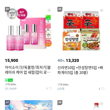
25
26
15,900
40
13,320
%
아이소이 [단독물량/최저가]블
신라면10입 +안성탕면5입 +짜
레미쉬 케어 업 세럼(잡티 로즈
파게티5입 (총 20봉)
세럼) 20ml 더블기획 (사용기한
2027-04-24)
구매
구매
999+
999+
GS SHOP
G마켓
1
5
27
28