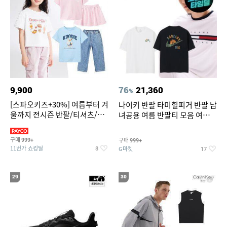
9,900
76
21,360
%
[스파오키즈+30%] 여름부터 겨
나이키 반팔 타미힐피거 반팔 남
울까지 전시즌 반팔/티셔츠/셋
녀공용 여름 반팔티 모음 여름
업/원피스/팬츠/아우트 外
반팔티 기간한정 특가
구매
구매
999+
999+
11번가 쇼킹딜
G마켓
8
17
29
30