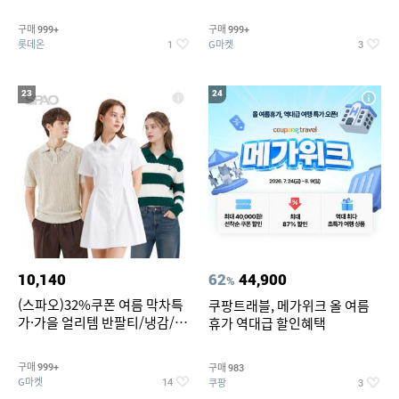
맥반석계란 HACCP 햇썹 인증
190ml 30캔 + (증정) 콜드컵+스
티커 세트
구매
구매
999+
999+
롯데온
G마켓
1
3
23
24
10,140
62
44,900
%
(스파오)32%쿠폰 여름 막차특
쿠팡트래블, 메가위크 올 여름
가·가을 얼리템 반팔티/냉감/반
휴가 역대급 할인혜택
바지/린넨/맨투맨/슬랙스/가디
건 외 ~74%OFF
구매
구매
999+
983
G마켓
쿠팡
14
3