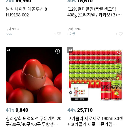
20
56,960
30
15,610
%
%
남성 나이키 레볼루션 8
(12%결제할인)몽쉘 생크림
HJ9198-002
408g (오리지널 / 카카오) 3+1
개
구매
구매
999+
999+
SSG
G마켓
1
1
21
22
41
9,840
44
25,710
%
%
청라상회 원적외선 구운계란 20
코카콜라 제로제로 190ml 30캔
구/30구/40구/60구 무항생제
+ 코카콜라 제로 레몬라임