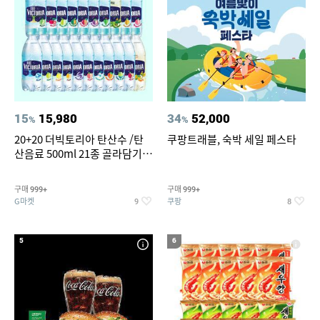
15
15,980
34
52,000
%
%
20+20 더빅토리아 탄산수 /탄
쿠팡트래블, 숙박 세일 페스타
산음료 500ml 21종 골라담기
(총 2박스/분리배송)
구매
구매
999+
999+
G마켓
쿠팡
9
8
5
6