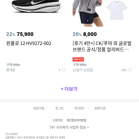
22
75,900
20
8,000
%
%
윈플로 12 HV9272-002
[후기 4만+] CK/푸마 외 글로벌
브랜드 공식/정품 얼리버드
~94%
구매
구매
999+
999+
롯데온
11번가 쇼킹딜
1
141
+ 더보기
회원가입
로그인
PC버전
APP다운
이용약관
개인정보처리방침
(주) 서치파이 사업자 정보
(주)서치파이
서울특별시 서초구 반포대로88, 반석빌딩 5층 대표이사 김태묵