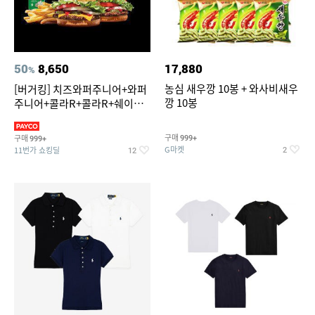
50
8,650
17,880
%
농심 새우깡 10봉 + 와사비새우
[버거킹] 치즈와퍼주니어+와퍼
깡 10봉
주니어+콜라R+콜라R+쉐이킹
프라이 스윗어니언
구매
구매
999+
999+
G마켓
11번가 쇼킹딜
2
12