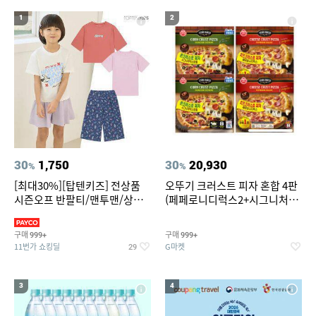
19
20
여성용속옷브라탑
테프론 테이프
1
2
30
1,750
30
20,930
%
%
[최대30%][탑텐키즈] 전상품
오뚜기 크러스트 피자 혼합 4판
시즌오프 반팔티/맨투맨/상하
(페페로니디럭스2+시그니처익
복/레깅스 외 100종
스트림2)
구매
구매
999+
999+
11번가 쇼킹딜
G마켓
29
3
4