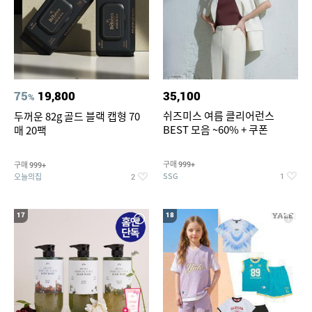
75
19,800
35,100
%
쉬즈미스 여름 클리어런스
두꺼운 82g 골드 블랙 캡형 70
BEST 모음 ~60% + 쿠폰
매 20팩
구매
구매
999+
999+
SSG
오늘의집
1
2
17
18