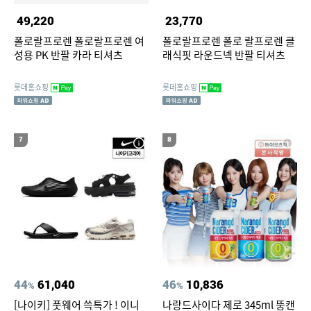
49,220
23,770
폴로랄프로렌 폴로랄프로렌 여
폴로랄프로렌 폴로 랄프로렌 클
성용 PK 반팔 카라 티셔츠
래식핏 라운드넥 반팔 티셔츠
롯데홈쇼핑
롯데홈쇼핑
7
8
44
61,040
46
10,836
%
%
[나이키] 풋웨어 쓱특가 ! 이니
나랑드사이다 제로 345ml 뚱캔