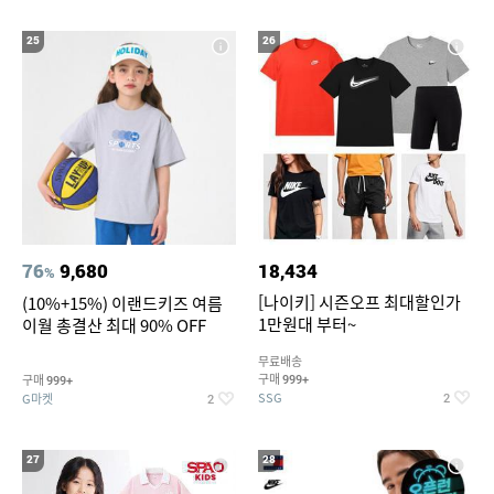
25
26
76
9,680
18,434
%
[나이키] 시즌오프 최대할인가
(10%+15%) 이랜드키즈 여름
1만원대 부터~
이월 총결산 최대 90% OFF
무료배송
구매
구매
999+
999+
SSG
G마켓
2
2
27
28