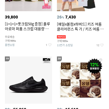
39,800
26
7,430
%
[1+1+1+풋크림50g 증정] 플루
[예일x볼컴x하버드] 키즈 여름
아로마 퍼퓸 스크럽 대용량 바디
클리어런스 특 가 / 키즈 여름 수
워시 1000ml
영복 반팔티 반바지 스
무료배송
구매
구매
999+
999+
홈앤쇼핑
11번가 쇼킹딜
1
12
19
20