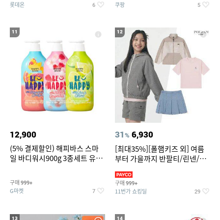
롯데온
쿠팡
6
5
11
12
12,900
31
6,930
%
(5% 결제할인) 해피바스 스마
[최대35%][폴햄키즈 외] 여름
일 바디워시900g 3종세트 유
부터 가을까지 반팔티/린넨/맨
자/체리/자몽
투맨/가디건/팬츠 외 100종
구매
구매
999+
999+
G마켓
11번가 쇼킹딜
7
29
13
14