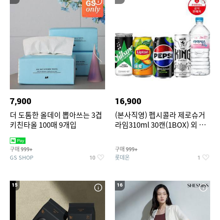
7,900
16,900
더 도톰한 올데이 뽑아쓰는 3겹
(본사직영) 펩시콜라 제로슈거
키친타올 100매 9개입
라임310ml 30캔(1BOX) 외 롯
데칠성BEST
구매
구매
999+
999+
GS SHOP
롯데온
10
1
15
16