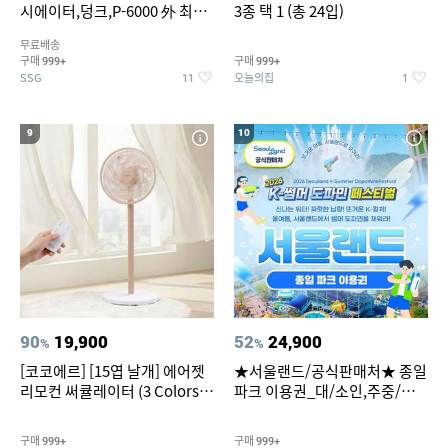
시에이터,덩크,P-6000 外 최대
3종 택 1 (총 24입)
~50% SALE
무료배송
구매
구매
999+
999+
SSG
오늘의집
11
1
9
10
90
19,900
52
24,900
%
%
[코코에르] [15엽 날개] 에어젯
★서울랜드/공식판매처★ 종일
리모컨 써큘레이터 (3 Colors
파크 이용권_대/소인,주중/주
택1)
말 공통
구매
구매
999+
999+