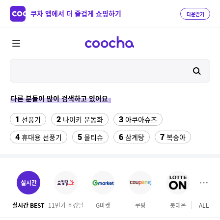
쿠차 앱에서 더 즐겁게 쇼핑하기
다운받기
다른 분들이 많이 검색하고 있어요
1
2
3
선풍기
나이키 운동화
아쿠아슈즈
4
5
6
7
휴대용 선풍기
물티슈
삼계탕
복숭아
8
9
10
이동식 에어컨
샌들
이비스 용산
11
12
미니 탁상용 선풍기
수향미쌀10kg특등급
실시간
13
14
15
크록스
여성 댄스복
팔찌부자재
실시간 BEST
11번가 쇼킹딜
G마켓
쿠팡
롯데온
ALL
마이리
16
17
18
대용량 바디로션
에어컨
하이원 워터월드