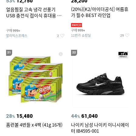
53
12,750
28,200
%
(20%)[K2/아이더공식] 여름휴
얼음찜질 고속 냉각 선풍기
가 필수 BEST 라인업
USB 충전식 접이식 휴대용 미
니 손선풍기 여행 캠핑 아웃도어
용
구매
구매
999+
999+
11번가 쇼킹딜
알리익스프레스
29
2
21
22
28
15,480
44
61,040
%
%
홈런볼 4번들 x 4팩 (41g 16개)
나이키 남성 나이키 이니시에이
터 IB4595-001