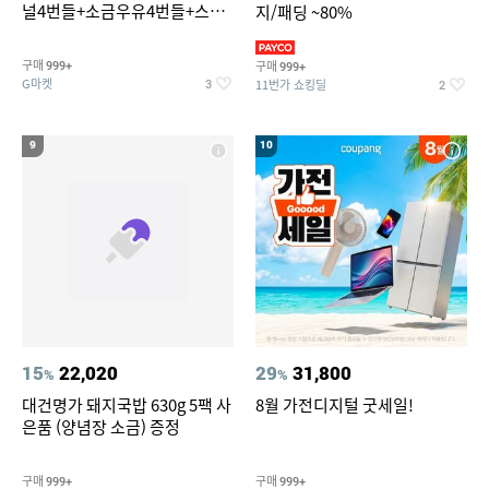
널4번들+소금우유4번들+스윗
지/패딩 ~80%
커스타드4번들+옥수수 소프트
콘맛4번들
구매
구매
999+
999+
G마켓
11번가 쇼킹딜
3
2
9
10
15
22,020
29
31,800
%
%
대건명가 돼지국밥 630g 5팩 사
8월 가전디지털 굿세일!
은품 (양념장 소금) 증정
구매
구매
999+
999+