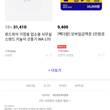
10
31,410
9,400
%
[빽다방] 모바일금액권 1만원권
윈드피아 가정용 업소용 사무실
스탠드 키높이 선풍기 WA-170
구매
구매
999+
999+
11번가 쇼킹딜
G마켓
1
1
+ 더보기
회원가입
로그인
PC버전
APP다운
이용약관
개인정보처리방침
(주) 서치파이 사업자 정보
(주)서치파이
서울특별시 서초구 반포대로88, 반석빌딩 5층 대표이사 김태묵