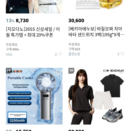
13
8,730
30,600
%
[베키아에누보] 바질모짜 치아
[지오다노]26SS 신상세일 / 이
바타 샌드위치 3팩(195g*9개
월 특가템 + 최대 20%쿠폰
입)
무료배송
무료배송
구매
구매
623
999+
홈앤쇼핑
SSG
2
2
19
20