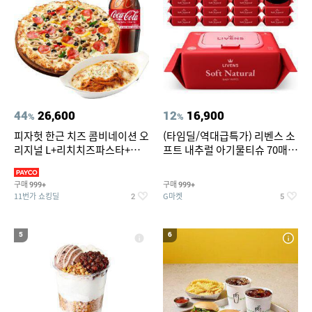
44
26,600
12
16,900
%
%
피자헛 한근 치즈 콤비네이션 오
(타임딜/역대급특가) 리벤스 소
리지널 L+리치치즈파스타+콜
프트 내추럴 아기물티슈 70매
라 1.25L
20팩 캡형 / 70gsm 고평량
구매
구매
999+
999+
11번가 쇼킹딜
G마켓
2
5
5
6