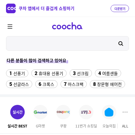
쿠차 앱에서 더 즐겁게 쇼핑하기
다운받기
다른 분들이 많이 검색하고 있어요
1
2
3
4
선풍기
휴대용 선풍기
선크림
여름샌들
5
6
7
8
선글라스
크록스
마스크팩
창문형 에어컨
9
10
11
침대 매트리스 퀸
물티슈
남자 냉장고 바지
12
13
14
캐쥬얼화
아디다스 남성 7부반바지
세탁세제
실시간
15
16
17
마른안주 대용량
캠핑선풍기
타요 장난감버스
실시간 BEST
G마켓
쿠팡
11번가 쇼킹딜
오늘의집
ALL
마이리
18
19
20
문어피규어
닌텐도 3ds 게임
배스킨라빈스