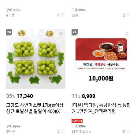
구매
구매
999+
999+
G마켓
SSG
4
2
23
24
35
17,340
11
8,900
%
%
고당도 샤인머스켓 17brix이상
[더본] 빽다방, 홍콩반점 등 통합
상단 로얄선별 알알이 400gX4
권 1만원권_잔액관리형
팩
구매
구매
999+
999+
롯데온
11번가 쇼킹딜
2
5