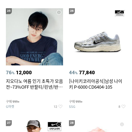
25
26
76
12,000
44
77,840
%
%
지오다노 여름 인기 초특가 모음
[나이키코리아공식]남성 나이
전~73%OFF 반팔티/린넨/반바
키 P-6000 CD6404-105
지 외
구매
구매
999+
999+
G마켓
SSG
12
8
27
28