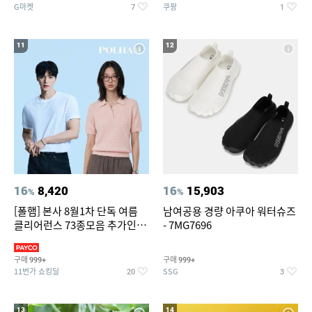
G마켓
쿠팡
7
1
11
12
16
8,420
16
15,903
%
%
[폴햄] 본사 8월1차 단독 여름
남여공용 경량 아쿠아 워터슈즈
클리어런스 73종모음 추가인하
- 7MG7696
최대 83%OFF
구매
구매
999+
999+
11번가 쇼킹딜
SSG
20
3
13
14