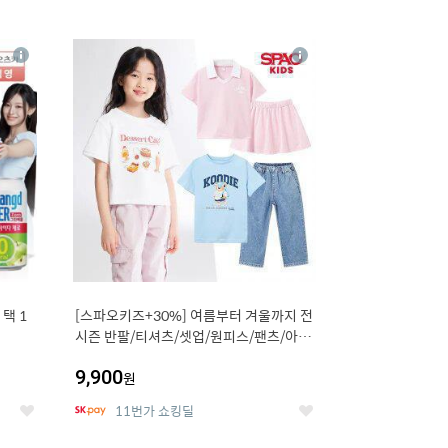
12
상
상
세
세
택 1
[스파오키즈+30%] 여름부터 겨울까지 전
시즌 반팔/티셔츠/셋업/원피스/팬츠/아우
트 外
9,900
원
11번가 쇼킹딜
좋
좋
아
아
요
요