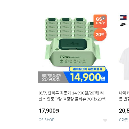
13
1
상
세
[8/7, 단하루 최종가 14,900원/20팩] 리
나이키
벤스 알로그랑 고평량 물티슈 70매x20팩
름 반
17,900
20,
원
GS SHOP
G마켓
좋
아