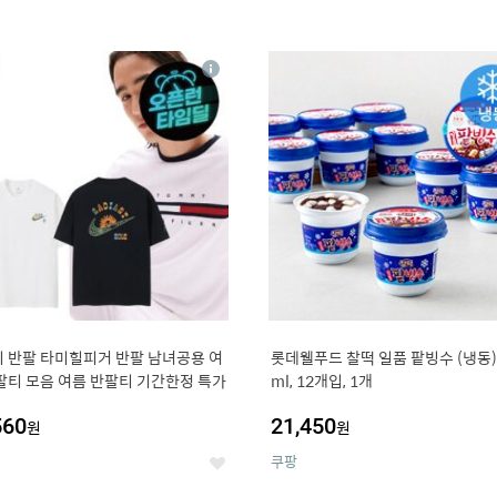
4
15
상
세
 반팔 타미힐피거 반팔 남녀공용 여
롯데웰푸드 찰떡 일품 팥빙수 (냉동),
팔티 모음 여름 반팔티 기간한정 특가
ml, 12개입, 1개
560
21,450
원
원
쿠팡
좋
아