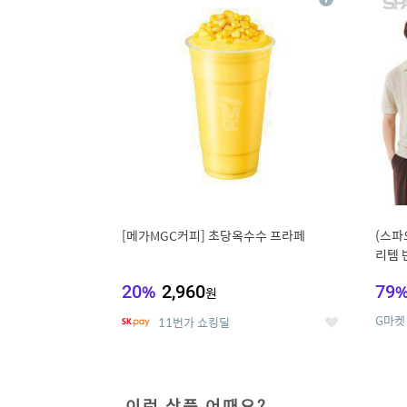
상
세
[메가MGC커피] 초당옥수수 프라페
(스파
리템 
랙스/
20
%
2,960
79
원
G마켓
11번가 쇼킹딜
좋
아
요
이런 상품 어때요?