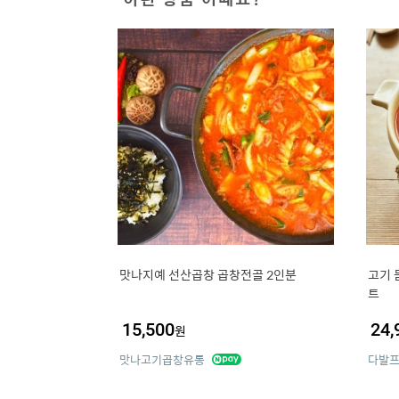
맛나지예 선산곱창 곱창전골 2인분
고기 
트
15,500
24,
원
맛나고기곱창유통
다발