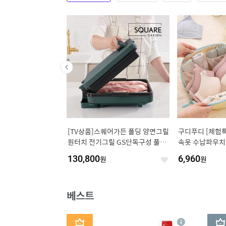
용 지리멸치 150g x 2
[TV상품]스퀘어가든 폴딩 양면그릴
구디푸디 [체험
으로 보관이 용이한)
원터치 전기그릴 GS단독구성 풀세
속옷 수납파우치 
트
용량 시크릿 이
130,800
원
6,960
원
좋
좋
아
아
요
요
베스트
1
2
상