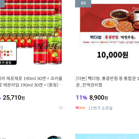
세
라 제로제로 190ml 30캔 + 코카콜
[더본] 빽다방, 홍콩반점 등 통합권 
 레몬라임 190ml 30캔 + (증정) 콜
권_잔액관리형
스티커 세트
%
25,710
11
%
8,900
원
원
11번가 쇼킹딜
좋
아
요
7