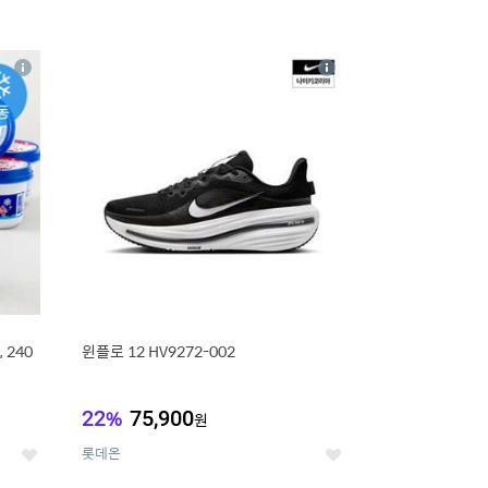
16
상
상
세
세
 240
윈플로 12 HV9272-002
22
%
75,900
원
롯데온
좋
좋
아
아