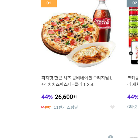
세
피자헛 한근 치즈 콤비네이션 오리지널 L
코카콜
+리치치즈파스타+콜라 1.25L
라 제로
드컵+
44
%
26,600
44
원
G마켓
11번가 쇼킹딜
좋
아
요
5
6