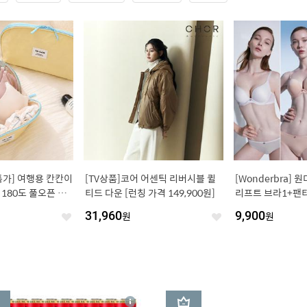
특가] 여행용 칸칸이
[TV상품]코어 어센틱 리버시블 퀼
[Wonderbra]
180도 풀오픈 대
티드 다운 [런칭 가격 149,900원]
리프트 브라1+팬티
너파우치
31,960
원
9,900
원
좋
좋
아
아
요
요
3
상