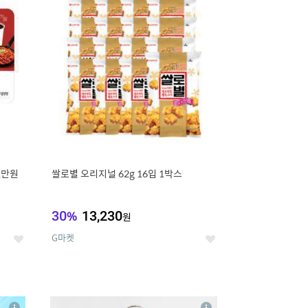
세
세
1만원
쌀로별 오리지널 62g 16입 1박스
30
%
13,230
원
G마켓
좋
좋
아
아
요
요
8