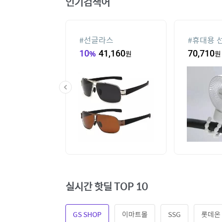
인기검색어
컨
#
선글라스
#
휴대용 
,000
원
10
%
41,160
원
70,710
원
실시간 핫딜 TOP 10
GS SHOP
이마트몰
SSG
롯데온