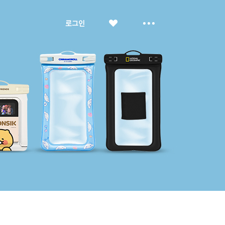
좋
더
로그인
아
보
요
기