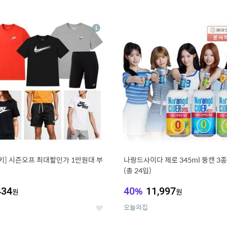
0
11
상
세
키] 시즌오프 최대할인가 1만원대 부
나랑드사이다 제로 345ml 뚱캔 3종 
(총 24입)
434
40
%
11,997
원
원
오늘의집
좋
아
요