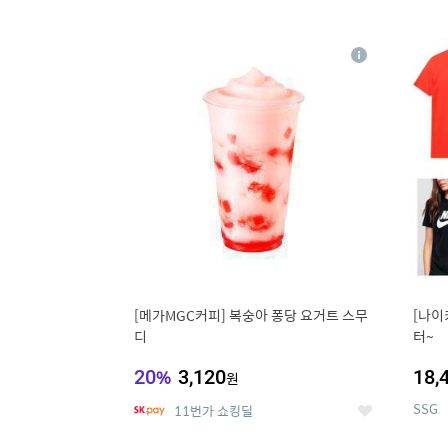
9
1
상
세
[메가MGC커피] 복숭아 퐁당 요거트 스무
[나이
디
터~
20
%
3,120
18,
원
SSG
11번가 쇼킹딜
좋
아
요