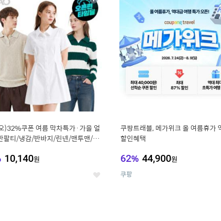
상
세
오)32%쿠폰 여름 막차특가·가을 얼
쿠팡트래블, 메가위크 올 여름휴가 
반팔티/냉감/반바지/린넨/맨투맨/슬
할인혜택
가디건 외 ~74%OFF
%
10,140
62
%
44,900
원
원
쿠팡
좋
아
요