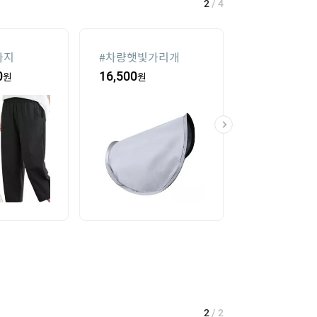
2
/
4
바지
#
차량햇빛가리개
#
실외기없는 
0
원
16,500
원
8
%
707,390
2
/
2