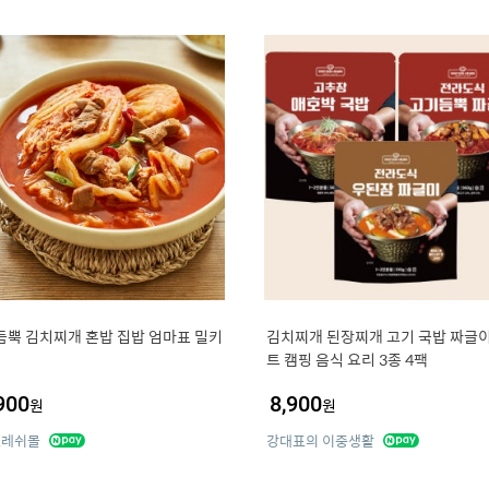
듬뿍 김치찌개 혼밥 집밥 엄마표 밀키
김치찌개 된장찌개 고기 국밥 짜글이
트 캠핑 음식 요리 3종 4팩
900
8,900
원
원
프레쉬몰
강대표의 이중생활