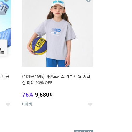
상
상
세
세
역대급
(10%+15%) 이랜드키즈 여름 이월 총결
산 최대 90% OFF
76
%
9,680
원
G마켓
좋
좋
아
아
요
요