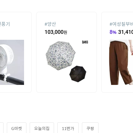
선풍기
#
양산
#
여성칠부
103,000
원
8
%
31,41
G마켓
오늘의집
11번가
쿠팡