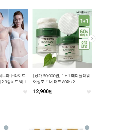
 원더브라 뉴라이트
[정가 50,000원] 1 + 1 메디플라워
[8/7, 단하루 최종가 14
2 3종세트 택 1
어성초 토너 패드 60매x2
팩] 리벤스 알로그랑 
70매x20팩
12,900
원
17,900
원
좋
좋
아
아
요
요
4
상
상