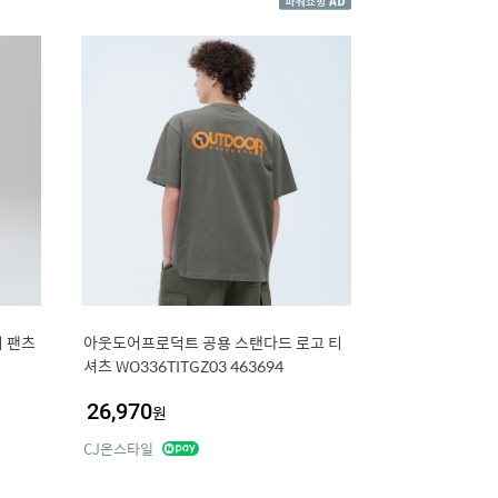
 팬츠
아웃도어프로덕트 공용 스탠다드 로고 티
셔츠 WO336TITGZ03 463694
26,970
원
CJ온스타일