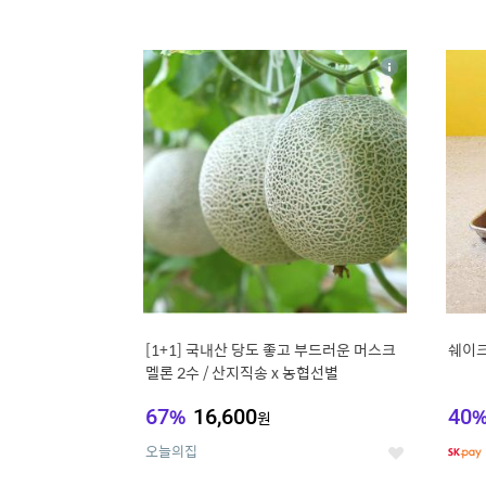
13
1
상
세
[1+1] 국내산 당도 좋고 부드러운 머스크
쉐이크
멜론 2수 / 산지직송 x 농협선별
67
%
16,600
40
원
오늘의집
좋
아