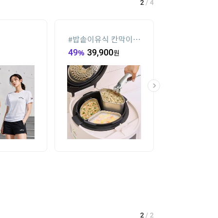
2
/
4
#
밥솥이유식 칸막이
#
수향미쌀10k
꿈비
급
49
%
39,900
원
5
%
92,720
원
1
/
2