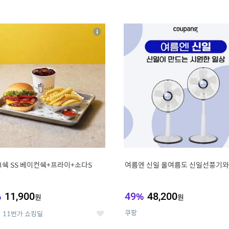
4
15
상
세
쉑 SS 베이컨쉑+프라이+소다S
여름엔 신일 올여름도 신일선풍기와
%
11,900
49
%
48,200
원
원
쿠팡
11번가 쇼킹딜
좋
아