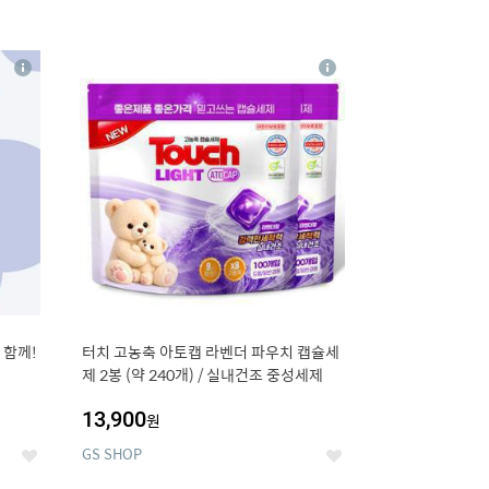
16
상
상
세
세
 함께!
터치 고농축 아토캡 라벤더 파우치 캡슐세
제 2봉 (약 240개) / 실내건조 중성세제
13,900
원
GS SHOP
좋
좋
아
아