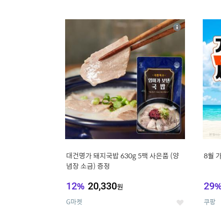
9
1
상
세
대건명가 돼지국밥 630g 5팩 사은품 (양
8월 
념장 소금) 증정
12
%
20,330
29
원
G마켓
쿠팡
좋
아
요