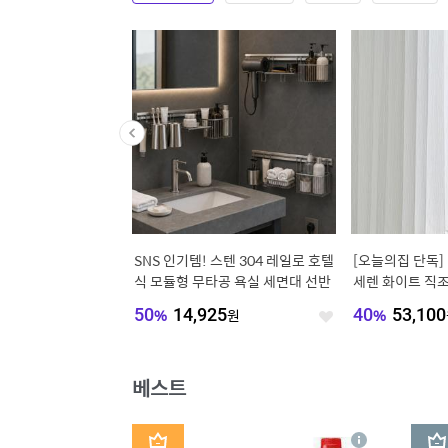
솜 클
[오늘의집 단독] 단하루 120,690원
[오늘의집단독] [쿠폰가 35.9만]
름 사
노엘 반자동 리프트업 통수납 침대
레스트 3/4인 기능성 워셔블 패
프레임 SS/Q
구스 모듈소파
60
%
120,690
원
45
%
359,000
원
좋
좋
아
아
요
요
베스트
1
2
상