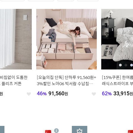
 포
[쿠폰가 5.4만] 로우슬립 저상형 침
[쿠폰가 8.9만] 토리 와이드 3단/5
브릭
대프레임 MS/S/SS/D/Q/K/LK (높
단 서랍장 800/1000/1200 수납장
이선택)
40
%
54,280
원
37
%
99,000
원
좋
좋
아
아
요
요
3
상