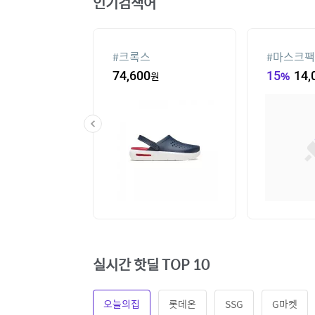
인기검색어
라스
#
크록스
#
마스크팩
85,140
원
74,600
원
15
%
14,
실시간 핫딜 TOP 10
오늘의집
롯데온
SSG
G마켓