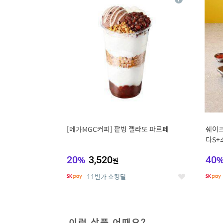
상
세
[메가MGC커피] 팥빙 젤라또 파르페
쉐이크
다S+
20
%
3,520
40
원
11번가 쇼킹딜
좋
아
요
이런 상품 어때요?