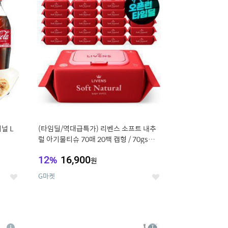
세
세
널 L
(타임딜/역대급특가) 리벤스 소프트 내추
럴 아기물티슈 70매 20팩 캡형 / 70gsm
고평량
12
%
16,900
원
G마켓
좋
좋
아
아
요
요
8