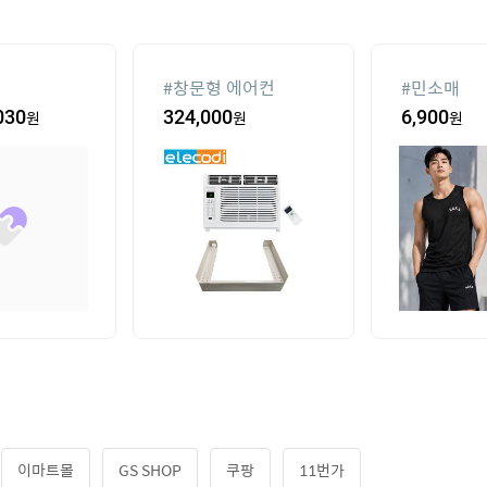
#
창문형 에어컨
#
민소매
030
원
324,000
원
6,900
원
이마트몰
GS SHOP
쿠팡
11번가