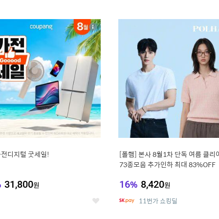
0
11
상
세
가전디지털 굿세일!
[폴햄] 본사 8월1차 단독 여름 클
73종모음 추가인하 최대 83%OFF
%
31,800
16
%
8,420
원
원
11번가 쇼킹딜
좋
아
요