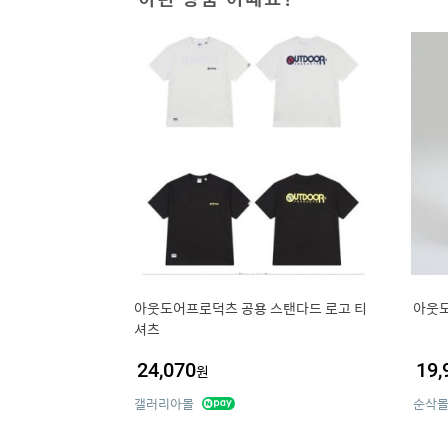
아웃도어프로덕츠 공용 스탠다드 로고 티
아웃도
셔츠
24,070
19,
원
갤러리아몰