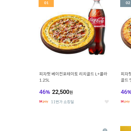
세
피자헛 베이컨포테이토 리치골드 L+콜라
피자헛
1.25L
골드 엣
46
%
22,500
46
원
11번가 쇼킹딜
좋
아
요
5
6