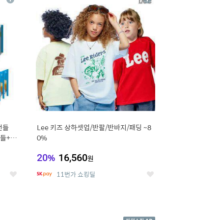
상
상
세
세
번들
Lee 키즈 상하셋업/반팔/반바지/패딩 ~8
들+옥
0%
20
%
16,560
원
11번가 쇼킹딜
좋
좋
아
아
요
요