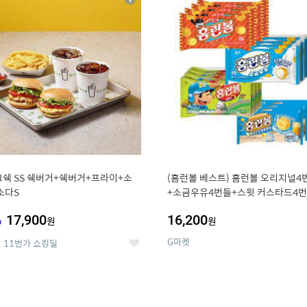
상
세
쉑 SS 쉑버거+쉑버거+프라이+소
(홈런볼 베스트) 홈런볼 오리지널4
소다S
+소금우유4번들+스윗 커스타드4번
수수 소프트콘맛4번들
%
17,900
16,200
원
원
G마켓
11번가 쇼킹딜
좋
아
요