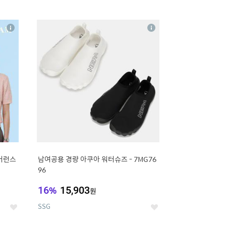
12
상
상
세
세
리어런스
남여공용 경량 아쿠아 워터슈즈 - 7MG76
96
16
%
15,903
원
SSG
좋
좋
아
아
요
요