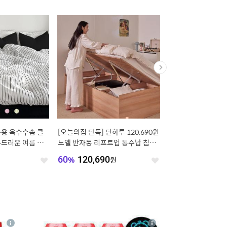
[오늘의집 단독] 슬로우모닝 통풍냉
[오늘의집 단독] 빈트 수납 시스템
감 여름/간절기/사계절 차렵이불세
터치/베이직 옷장 붙박이장 800 시
트 5color
리즈
58
%
33,915
원
74
%
65,032
원
좋
좋
좋
아
아
아
요
요
요
4
상
상