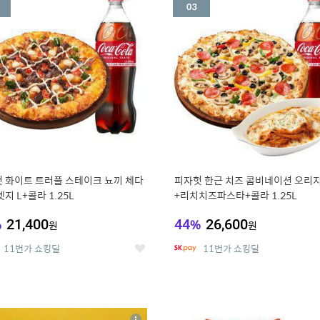
세
 화이트 트러플 스테이크 뇨끼 체다
피자헛 한근 치즈 콤비네이션 오리지
지 L+콜라 1.25L
+리치치즈파스타+콜라 1.25L
%
21,400
44
%
26,600
원
원
11번가 쇼킹딜
11번가 쇼킹딜
좋
아
요
7