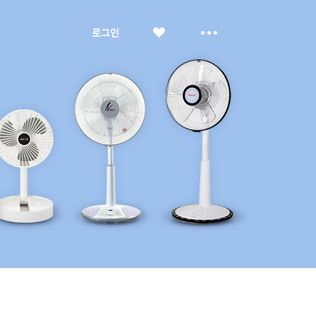
좋
더
로그인
아
보
요
기