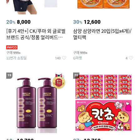
20
8,000
30
12,600
%
%
[후기 4만+] CK/푸마 외 글로벌
삼양 삼양라면 20입(5입x4개)/
브랜드 공식/정품 얼리버드
멀티팩
~94%
구매
구매
999+
999+
11번가 쇼킹딜
G마켓
140
4
19
20