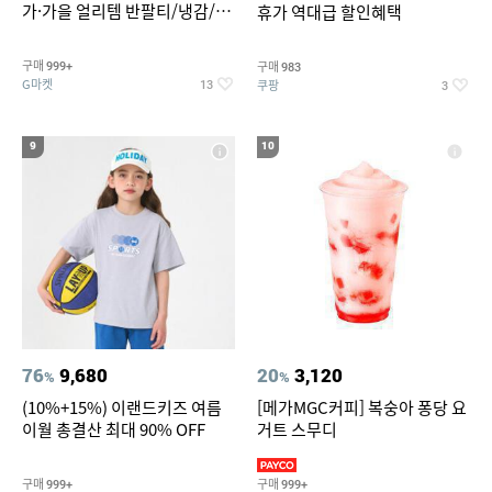
가·가을 얼리템 반팔티/냉감/반
휴가 역대급 할인혜택
바지/린넨/맨투맨/슬랙스/가디
건 외 ~74%OFF
구매
구매
999+
983
G마켓
쿠팡
13
3
9
10
76
9,680
20
3,120
%
%
(10%+15%) 이랜드키즈 여름
[메가MGC커피] 복숭아 퐁당 요
이월 총결산 최대 90% OFF
거트 스무디
구매
구매
999+
999+