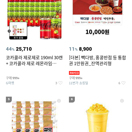
44
25,710
11
8,900
%
%
코카콜라 제로제로 190ml 30캔
[더본] 빽다방, 홍콩반점 등 통합
+ 코카콜라 제로 레몬라임
권 1만원권_잔액관리형
190ml 30캔 + (증정) 콜드컵+스
티커 세트
구매
구매
999+
999+
G마켓
11번가 쇼킹딜
3
6
5
6