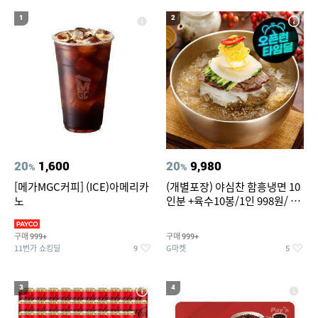
20
성인용세발자전거중고
1
2
20
1,600
20
9,980
%
%
[메가MGC커피] (ICE)아메리카
(개별포장) 야심찬 함흥냉면 10
노
인분 +육수10봉/1인 998원/ 머
리가 쨍하게 시원한 냉면
구매
구매
999+
999+
11번가 쇼킹딜
G마켓
9
5
3
4