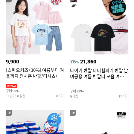
9,900
76
21,360
%
[스파오키즈+30%] 여름부터 겨
나이키 반팔 타미힐피거 반팔 남
울까지 전시즌 반팔/티셔츠/셋
녀공용 여름 반팔티 모음 여름
업/원피스/팬츠/아우트 外
반팔티 기간한정 특가
구매
구매
999+
999+
11번가 쇼킹딜
G마켓
8
17
15
16