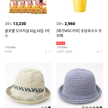
30
13,230
20
2,960
%
%
쌀로별 오리지널 62g 16입 1박
[메가MGC커피] 초당옥수수 프
스
라페
구매
구매
999+
999+
G마켓
11번가 쇼킹딜
2
4