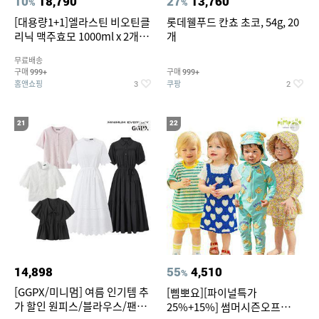
10
18,790
27
13,760
%
%
[대용량1+1]엘라스틴 비오틴클
롯데웰푸드 칸쵸 초코, 54g, 20
리닉 맥주효모 1000ml x 2개
개
(샴푸/컨디셔너 택1)
무료배송
구매
구매
999+
999+
홈앤쇼핑
쿠팡
3
2
21
22
14,898
55
4,510
%
[GGPX/미니멈] 여름 인기템 추
[삠뽀요][파이널특가
가 할인 원피스/블라우스/팬츠
25%+15%] 썸머시즌오프