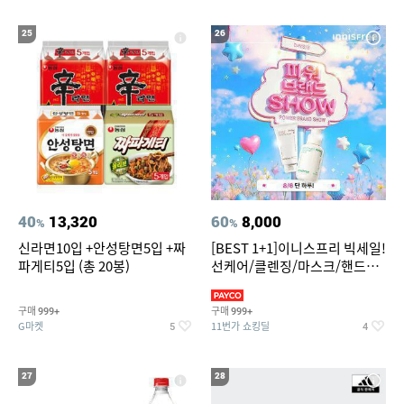
25
26
40
13,320
60
8,000
%
%
신라면10입 +안성탕면5입 +짜
[BEST 1+1]이니스프리 빅세일!
파게티5입 (총 20봉)
선케어/클렌징/마스크/핸드크
림/레티놀/PDRN/비타C/그린
구매
구매
999+
999+
G마켓
11번가 쇼킹딜
5
4
27
28