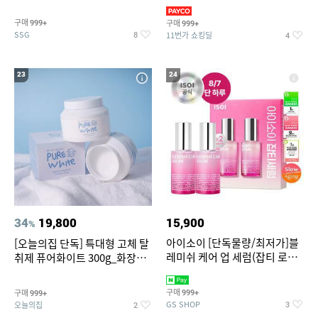
~
3,390원~/상하복/래쉬가드/수
영복/티셔츠/
구매
구매
999+
999+
SSG
11번가 쇼킹딜
8
4
23
24
34
19,800
15,900
%
아이소이 [단독물량/최저가]블
[오늘의집 단독] 특대형 고체 탈
레미쉬 케어 업 세럼(잡티 로즈
취제 퓨어화이트 300g_화장실
세럼) 20ml 더블기획 (사용기한
탈취제 담배냄새제거 거실탈취
2027-04-24)
구매
구매
999+
999+
GS SHOP
오늘의집
3
2