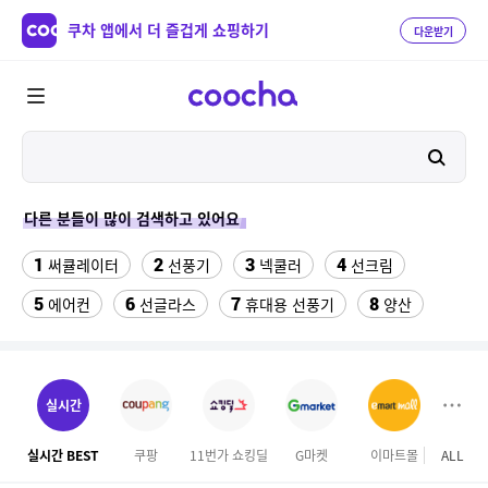
쿠차 앱에서 더 즐겁게 쇼핑하기
다운받기
다른 분들이 많이 검색하고 있어요
1
2
3
4
써큘레이터
선풍기
넥쿨러
선크림
5
6
7
8
에어컨
선글라스
휴대용 선풍기
양산
9
10
11
치약
여성댄스복
가정용 인형뽑기기계
12
13
팔찌부자재
여자라인 댄스복
실시간
14
15
16
롯데월드 자유이용권
라인댄스옷
엄마옷
실시간 BEST
쿠팡
11번가 쇼킹딜
G마켓
이마트몰
ALL
17
18
19
엘칸토
kfc
슬리퍼