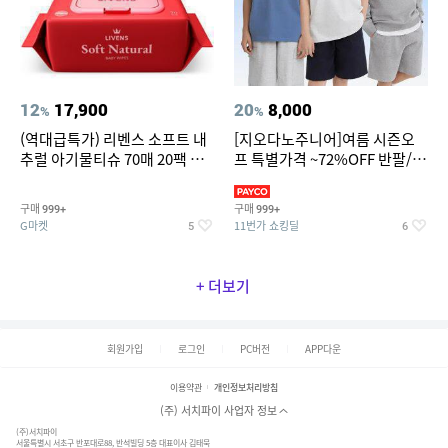
12
17,900
20
8,000
%
%
(역대급특가) 리벤스 소프트 내
[지오다노주니어]여름 시즌오
추럴 아기물티슈 70매 20팩 캡
프 특별가격 ~72%OFF 반팔/반
형 / 70gsm 고평량
바지/기능성 등
구매
구매
999+
999+
G마켓
11번가 쇼킹딜
5
6
+ 더보기
회원가입
로그인
PC버전
APP다운
이용약관
개인정보처리방침
(주) 서치파이 사업자 정보
(주)서치파이
서울특별시 서초구 반포대로88, 반석빌딩 5층 대표이사 김태묵