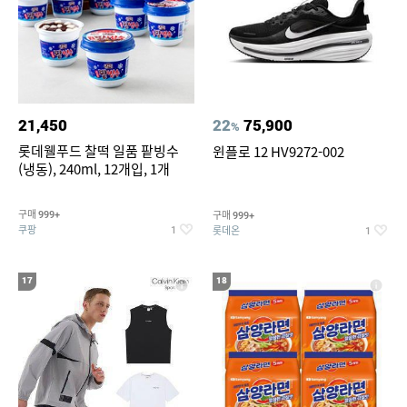
21,450
22
75,900
%
롯데웰푸드 찰떡 일품 팥빙수
윈플로 12 HV9272-002
(냉동), 240ml, 12개입, 1개
구매
구매
999+
999+
쿠팡
롯데온
1
1
17
18