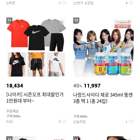
G마켓
11번가 쇼킹딜
1
4
11
12
18,434
40
11,997
%
[나이키] 시즌오프 최대할인가
나랑드사이다 제로 345ml 뚱캔
1만원대 부터~
3종 택 1 (총 24입)
무료배송
구매
구매
999+
999+
SSG
오늘의집
2
1
13
14