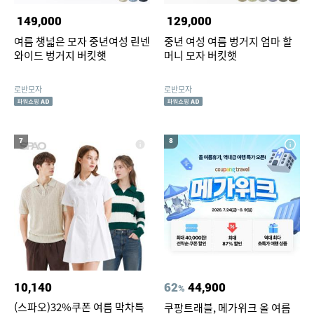
149,000
129,000
여름 챙넓은 모자 중년여성 린넨
중년 여성 여름 벙거지 엄마 할
와이드 벙거지 버킷햇
머니 모자 버킷햇
로반모자
로반모자
7
8
10,140
62
44,900
%
(스파오)32%쿠폰 여름 막차특
쿠팡트래블, 메가위크 올 여름