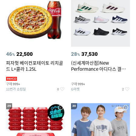
46
22,500
28
37,530
%
%
피자헛 베이컨포테이토 리치골
(신세계마산점)New
드 L+콜라 1.25L
Performance 아디다스 갤럭시
런 7종 택 1
구매
구매
999+
999+
11번가 쇼킹딜
G마켓
8
2
29
30