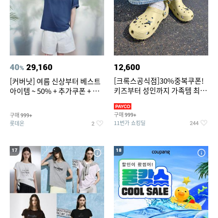
40
29,160
12,600
%
[크록스공식점]30%중복쿠폰!
[커버낫] 여름 신상부터 베스트
키즈부터 성인까지 가족템 최대
아이템 ~ 50% + 추가쿠폰 + 카
혜택가 찬스
드혜택
구매
구매
999+
999+
11번가 쇼킹딜
롯데온
244
2
17
18