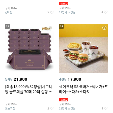
슈즈 베스트 제품 파격전
(총 2박스/분리배송)
구매
구매
999+
999+
11번가 쇼킹딜
G마켓
8
7
23
24
54
21,900
40
17,900
%
%
[최종18,900원/82평량]시그니
쉐이크쉑 SS 쉑버거+쉑버거+프
앙 골드퍼플 70매 20팩 캡형 아
라이+소다S+소다S
기물티슈
구매
구매
999+
999+
오늘의집
11번가 쇼킹딜
2
5