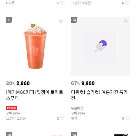
G마켓
11번가 쇼킹딜
5
6
11
12
20
2,960
67
9,900
%
%
[메가MGC커피] 멋쟁이 토마토
더위컷! 습기컷! 여름가전 특가
스무디
전
무료배송
구매
구매
999+
999+
11번가 쇼킹딜
쿠팡
2
5
13
14