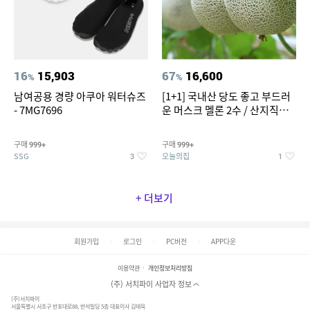
16
15,903
67
16,600
%
%
남여공용 경량 아쿠아 워터슈즈
[1+1] 국내산 당도 좋고 부드러
- 7MG7696
운 머스크 멜론 2수 / 산지직송 x
농협선별
구매
구매
999+
999+
SSG
오늘의집
3
1
+ 더보기
회원가입
로그인
PC버전
APP다운
이용약관
개인정보처리방침
(주) 서치파이 사업자 정보
(주)서치파이
서울특별시 서초구 반포대로88, 반석빌딩 5층 대표이사 김태묵