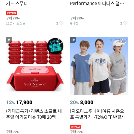
거트 스무디
Performance 아디다스 갤럭시
런 7종 택 1
구매
구매
999+
999+
11번가 쇼킹딜
G마켓
2
2
9
10
12
17,900
20
8,000
%
%
(역대급특가) 리벤스 소프트 내
[지오다노주니어]여름 시즌오
추럴 아기물티슈 70매 20팩 캡
프 특별가격 ~72%OFF 반팔/반
형 / 70gsm 고평량
바지/기능성 등
구매
구매
999+
999+