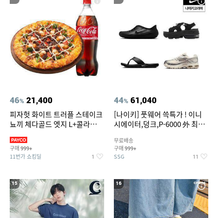
46
21,400
44
61,040
%
%
피자헛 화이트 트러플 스테이크
[나이키] 풋웨어 쓱특가 ! 이니
뇨끼 체다골드 엣지 L+콜라
시에이터,덩크,P-6000 外 최대
1.25L
~50% SALE
무료배송
구매
구매
999+
999+
11번가 쇼킹딜
SSG
1
11
15
16