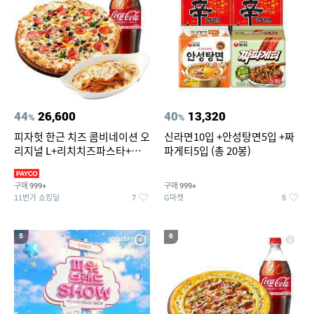
44
26,600
40
13,320
%
%
피자헛 한근 치즈 콤비네이션 오
신라면10입 +안성탕면5입 +짜
리지널 L+리치치즈파스타+콜
파게티5입 (총 20봉)
라 1.25L
구매
구매
999+
999+
11번가 쇼킹딜
G마켓
7
5
5
6