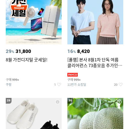
29
31,800
16
8,420
%
%
8월 가전디지털 굿세일!
[폴햄] 본사 8월1차 단독 여름
클리어런스 73종모음 추가인하
최대 83%OFF
구매
구매
999+
999+
쿠팡
11번가 쇼킹딜
1
20
29
30