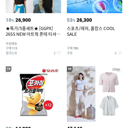
10
26,900
53
26,300
%
%
★특가/5종세트★ [GGPX]
스포츠/레저, 풀캉스 COOL
26SS NEW 아트웍 폰테 티셔츠
SALE
5종 GX262F0501TS
무료배송
구매
구매
113
785
홈앤쇼핑
쿠팡
2
6
19
20