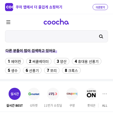
쿠차 앱에서 더 즐겁게 쇼핑하기
다운받기
다른 분들이 많이 검색하고 있어요
1
2
3
4
에어컨
써큘레이터
양산
휴대용 선풍기
5
6
7
8
생수
선풍기
쪼리
크록스
9
10
11
팔찌부자재
가정용 인형 뽑기 기계
메가박스
12
13
여자라인 댄스복
래쉬가드 티셔츠
실시간
14
15
다이소C타입 to HDMI 미러링 케이블
대나무돗자리
실시간 BEST
G마켓
11번가 쇼킹딜
쿠팡
롯데온
ALL
GS S
16
17
18
포켓몬 카드
뱀부3겹대나무화장지
가디건