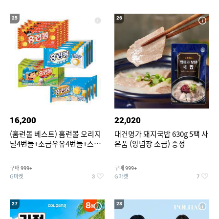
25
26
16,200
22,020
(홈런볼 베스트) 홈런볼 오리지
대건명가 돼지국밥 630g 5팩 사
널4번들+소금우유4번들+스윗
은품 (양념장 소금) 증정
커스타드4번들+옥수수 소프트
콘맛4번들
구매
구매
999+
999+
G마켓
G마켓
3
7
27
28