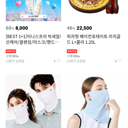
60
8,000
46
22,500
%
%
[BEST 1+1]이니스프리 빅세일!
피자헛 베이컨포테이토 리치골
선케어/클렌징/마스크/핸드크
드 L+콜라 1.25L
림/레티놀/PDRN/비타C/그린
구매
구매
999+
999+
11번가 쇼킹딜
11번가 쇼킹딜
4
8