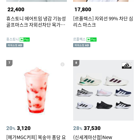
22,400
17,800
휴스토니 에어트임 냉감 기능성
[르플렉스] 자외선 99% 차단 심
골프마스크 자외선차단 목가리
리스 마스크
개 햇빛가리개 파크골프 국산
휴스토니
르플렉스
7
8
20
3,120
28
37,530
%
%
[메가MGC커피] 복숭아 퐁당 요
(신세계마산점)New