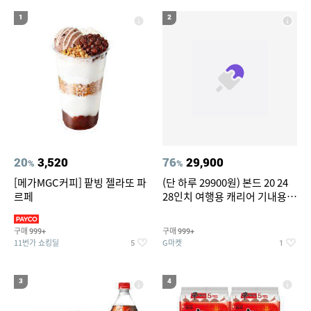
19
20
compactflash
성인용세발자전거중고
1
2
20
3,520
76
29,900
%
%
[메가MGC커피] 팥빙 젤라또 파
(단 하루 29900원) 본드 20 24
르페
28인치 여행용 캐리어 기내용
수화물용 여행가방 케리어가방
(20%쿠폰)
구매
구매
999+
999+
11번가 쇼킹딜
G마켓
5
1
3
4