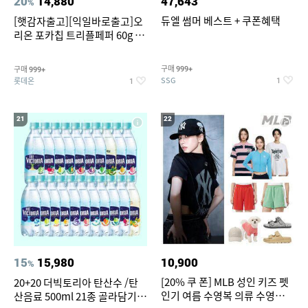
20
14,880
47,643
%
듀엘 썸머 베스트 + 쿠폰혜택
[햇감자출고][익일바로출고]오
리온 포카칩 트리플페퍼 60g 12
개
구매
구매
999+
999+
SSG
롯데온
1
1
21
22
15
15,980
10,900
%
[20% 쿠 폰] MLB 성인 키즈 펫
20+20 더빅토리아 탄산수 /탄
인기 여름 수영복 의류 수영복
산음료 500ml 21종 골라담기