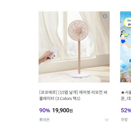
9
1
상
세
[코코에르] [15엽 날개] 에어젯 리모컨 써
★서울
큘레이터 (3 Colors 택1)
권_대
90
%
19,900
52
원
롯데온
쿠팡
좋
아
요