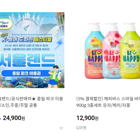
0
11
상
세
랜드/공식판매처★ 종일 파크 이용
(5% 결제할인) 해피바스 스마일 
/소인,주중/주말 공통
900g 3종세트 유자/체리/자몽
%
24,900
12,900
원
원
G마켓
좋
아
요