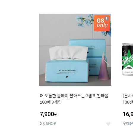
13
1
상
세
더 도톰한 올데이 뽑아쓰는 3겹 키친타올
(본사
100매 9개입
l 30
7,900
16,
원
GS SHOP
롯데
좋
아