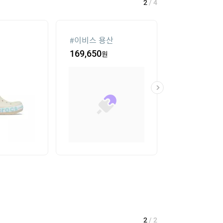
2
/
4
#
이비스 용산
#
미니 탁상용 
169,650
원
39,900
원
2
/
2