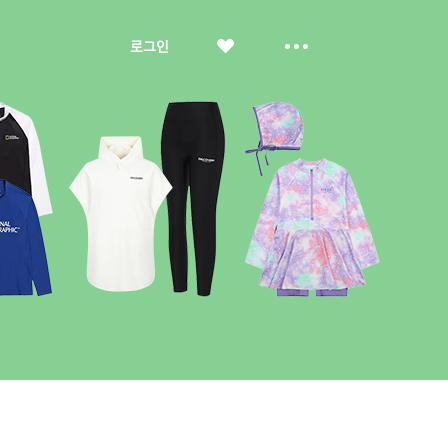
좋
더
로그인
아
보
요
기