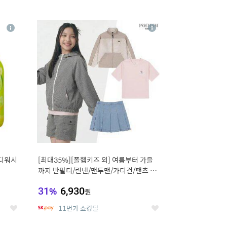
12
상
상
세
세
바디워시
[최대35%][폴햄키즈 외] 여름부터 가을
까지 반팔티/린넨/맨투맨/가디건/팬츠 외
100종
31
%
6,930
원
11번가 쇼킹딜
좋
좋
아
아
요
요