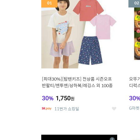
세
[최대30%][탑텐키즈] 전상품 시즌오프
오뚜기
반팔티/맨투맨/상하복/레깅스 외 100종
디럭스
30
%
1,750
30
원
G마켓
11번가 쇼킹딜
좋
아
요
5
6