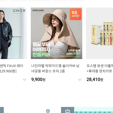
센틱 FAUX 레더
나인라벨 빅와이드챙 숄더커버 남
오스템 뷰센 더블와
29,900원]
녀공용 바캉스 모자 2종
+휴대용 양치키트
9,900
원
28,410
원
좋
좋
아
아
요
요
3
상