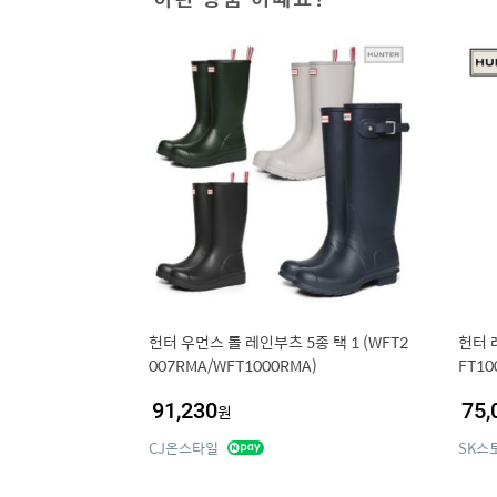
헌터 우먼스 톨 레인부츠 5종 택 1 (WFT2
헌터 
007RMA/WFT1000RMA)
FT10
91,230
75,
원
CJ온스타일
SK스