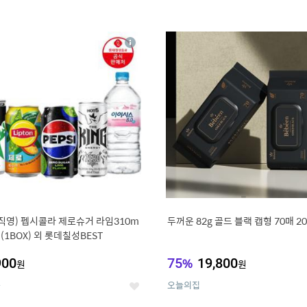
4
15
상
세
직영) 펩시콜라 제로슈거 라임310m
두꺼운 82g 골드 블랙 캡형 70매 2
캔(1BOX) 외 롯데칠성BEST
900
75
%
19,800
원
원
온
오늘의집
좋
아