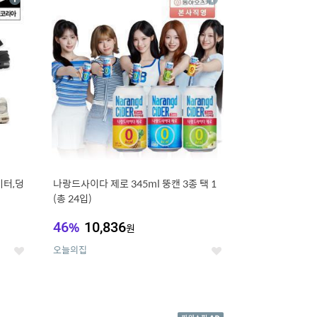
상
상
세
세
이터,덩
나랑드사이다 제로 345ml 뚱캔 3종 택 1
(총 24입)
46
%
10,836
원
오늘의집
좋
좋
아
아
요
요