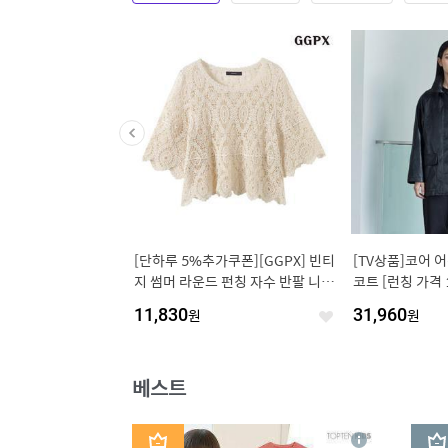
로클럽][TAG가116,
[단하루 5%추가쿠폰][GGPX] 빈티
[TV상품]코어 어
성 브이넥 케이블 반팔 니
지 썸머 라운드 펀칭 자수 반팔 니트
코트 [런칭 가격 1
003 _
(GQBKT066D)
11,830
원
31,960
원
좋
좋
아
아
요
요
베스트
1
2
상