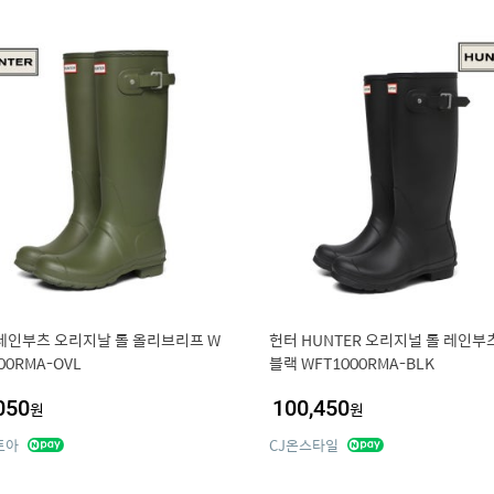
레인부츠 오리지날 톨 올리브리프 W
헌터 HUNTER 오리지널 톨 레인부
00RMA-OVL
블랙 WFT1000RMA-BLK
050
100,450
원
원
토아
CJ온스타일