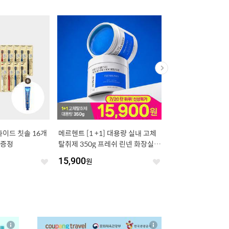
이드 칫솔 16개
메르헨트 [1 +1] 대용량 실내 고체
마녀공장 비피다 바이
 증정
탈취제 350g 프레쉬 린넨 화장실
안티에이징 앰플 50ml 
집안 담배 남자 방 냄새 제거 방향제
다 앰플8ml)[정가 70,
15,900
원
20,600
원
좋
집들이 선물
좋
아
아
요
요
4
상
상