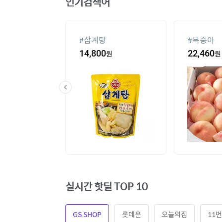
인기검색어
슈
#
삼계탕
#
복숭아
80
원
14,800
원
22,460
원
실시간 핫딜 TOP 10
GS SHOP
롯데온
오늘의집
11