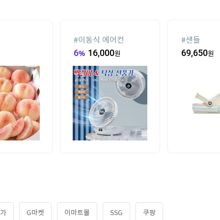
#
이동식 에어컨
#
샌들
6
%
16,000
원
69,650
원
번가
G마켓
이마트몰
SSG
쿠팡