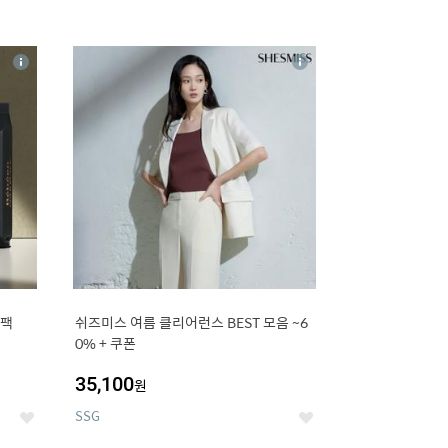
16
상
상
세
세
0팩
쉬즈미스 여름 클리어런스 BEST 모음 ~6
0% + 쿠폰
35,100
원
SSG
좋
좋
아
아