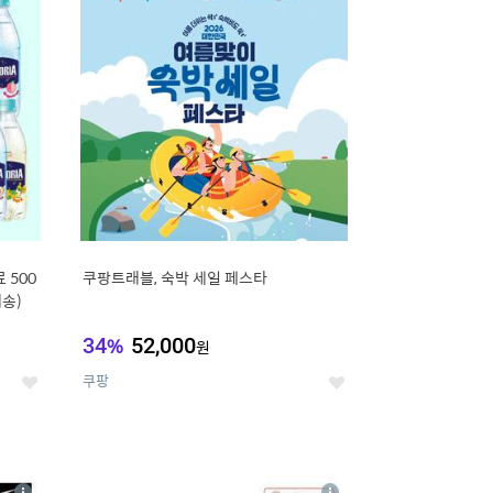
세
세
 500
쿠팡트래블, 숙박 세일 페스타
배송)
34
%
52,000
원
쿠팡
좋
좋
아
아
요
요
8