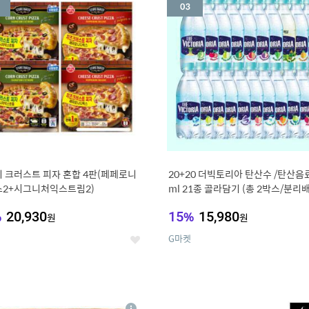
세
 크러스트 피자 혼합 4판(페페로니
20+20 더빅토리아 탄산수 /탄산음료
2+시그니처익스트림2)
ml 21종 골라담기 (총 2박스/분리
%
20,930
15
%
15,980
원
원
G마켓
좋
아
요
7