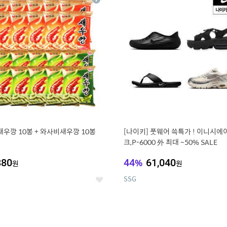
상
세
새우깡 10봉 + 와사비새우깡 10봉
[나이키] 풋웨어 쓱특가 ! 이니시에
크,P-6000 外 최대 ~50% SALE
880
44
%
61,040
원
원
SSG
좋
아
요