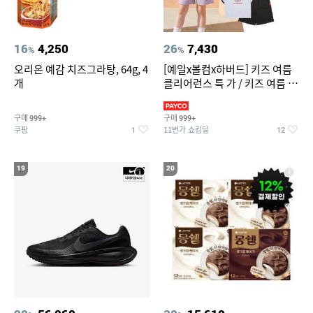
16
4,250
26
7,430
%
%
오리온 예감 치즈그라탕, 64g, 4
[예일x볼컴x하버드] 키즈 여름
개
클리어런스 특 가 / 키즈 여름 수
영복 반팔티 반바지 스
구매
구매
999+
999+
쿠팡
11번가 쇼킹딜
1
12
19
20