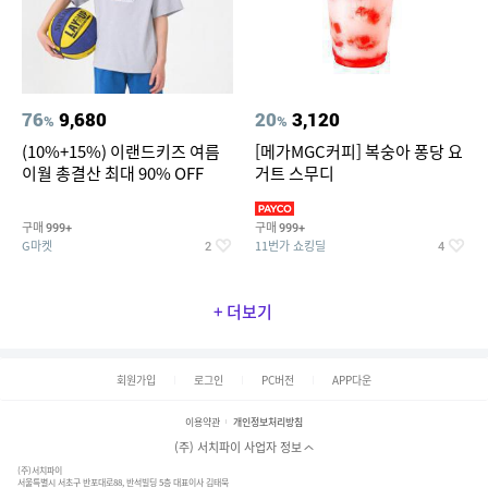
76
9,680
20
3,120
%
%
(10%+15%) 이랜드키즈 여름
[메가MGC커피] 복숭아 퐁당 요
이월 총결산 최대 90% OFF
거트 스무디
구매
구매
999+
999+
G마켓
11번가 쇼킹딜
2
4
+ 더보기
회원가입
로그인
PC버전
APP다운
이용약관
개인정보처리방침
(주) 서치파이 사업자 정보
(주)서치파이
서울특별시 서초구 반포대로88, 반석빌딩 5층 대표이사 김태묵