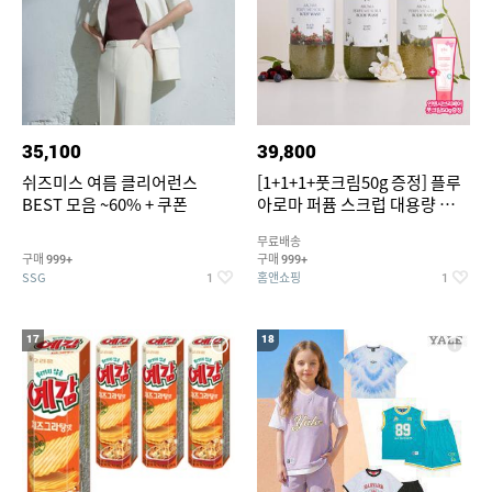
35,100
39,800
쉬즈미스 여름 클리어런스
[1+1+1+풋크림50g 증정] 플루
BEST 모음 ~60% + 쿠폰
아로마 퍼퓸 스크럽 대용량 바디
워시 1000ml
무료배송
구매
구매
999+
999+
SSG
홈앤쇼핑
1
1
17
18