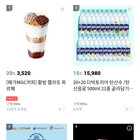
19
20
워터월드
여성 여름마이
1
2
20
3,520
15
15,980
%
%
[메가MGC커피] 팥빙 젤라또 파
20+20 더빅토리아 탄산수 /탄
르페
산음료 500ml 21종 골라담기
(총 2박스/분리배송)
구매
구매
999+
999+
11번가 쇼킹딜
G마켓
9
9
3
4