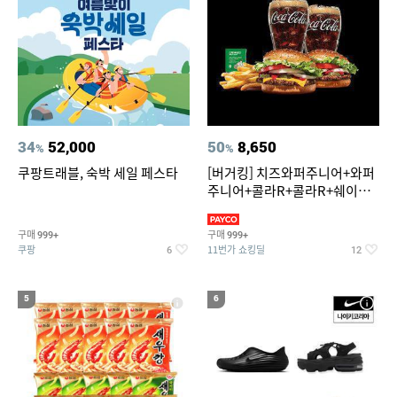
34
52,000
50
8,650
%
%
쿠팡트래블, 숙박 세일 페스타
[버거킹] 치즈와퍼주니어+와퍼
주니어+콜라R+콜라R+쉐이킹
프라이 스윗어니언
구매
구매
999+
999+
쿠팡
11번가 쇼킹딜
6
12
5
6