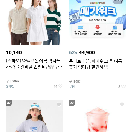
10,140
62
44,900
%
(스파오)32%쿠폰 여름 막차특
쿠팡트래블, 메가위크 올 여름
가·가을 얼리템 반팔티/냉감/반
휴가 역대급 할인혜택
바지/린넨/맨투맨/슬랙스/가디
건 외 ~74%OFF
구매
구매
999+
983
G마켓
쿠팡
14
3
29
30