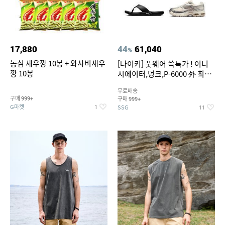
17,880
44
61,040
%
농심 새우깡 10봉 + 와사비새우
[나이키] 풋웨어 쓱특가 ! 이니
깡 10봉
시에이터,덩크,P-6000 外 최대
~50% SALE
무료배송
구매
구매
999+
999+
G마켓
SSG
1
11