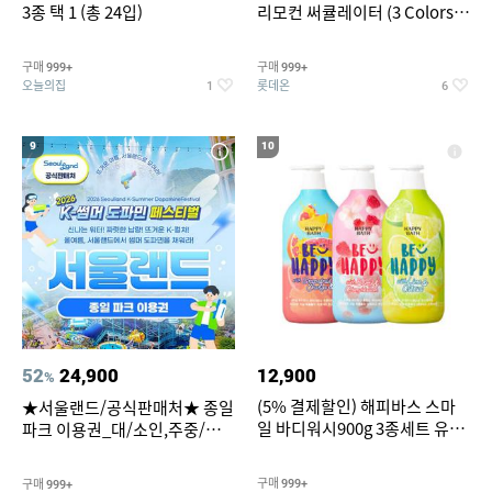
3종 택 1 (총 24입)
리모컨 써큘레이터 (3 Colors
택1)
구매
구매
999+
999+
오늘의집
롯데온
1
6
9
10
52
24,900
12,900
%
(5% 결제할인) 해피바스 스마
★서울랜드/공식판매처★ 종일
일 바디워시900g 3종세트 유
파크 이용권_대/소인,주중/주
자/체리/자몽
말 공통
구매
구매
999+
999+