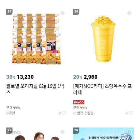
25
26
30
13,230
20
2,960
%
%
쌀로별 오리지널 62g 16입 1박
[메가MGC커피] 초당옥수수 프
스
라페
구매
구매
999+
999+
G마켓
11번가 쇼킹딜
2
5
27
28