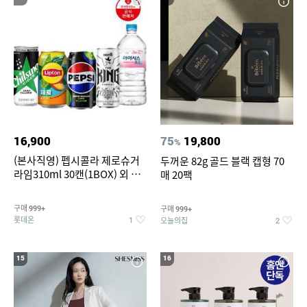
16,900
75
19,800
%
(본사직영) 펩시콜라 제로슈거
두꺼운 82g 골드 블랙 캡형 70
라임310ml 30캔(1BOX) 외 롯
매 20팩
데칠성BEST
구매
구매
999+
999+
롯데온
오늘의집
1
2
15
16