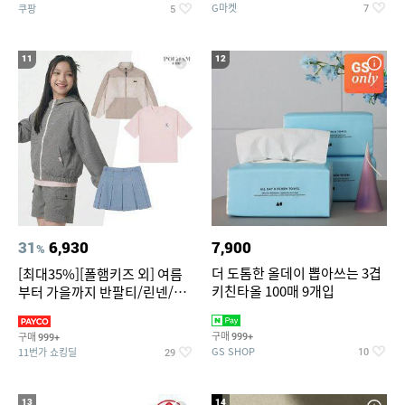
G마켓
쿠팡
7
5
11
12
31
6,930
7,900
%
더 도톰한 올데이 뽑아쓰는 3겹
[최대35%][폴햄키즈 외] 여름
키친타올 100매 9개입
부터 가을까지 반팔티/린넨/맨
투맨/가디건/팬츠 외 100종
구매
구매
999+
999+
GS SHOP
11번가 쇼킹딜
10
29
13
14