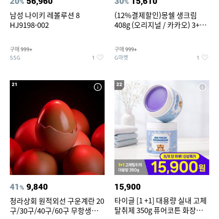
20
56,960
30
15,610
%
%
남성 나이키 레볼루션 8
(12%결제할인)몽쉘 생크림
HJ9198-002
408g (오리지널 / 카카오) 3+1
개
구매
구매
999+
999+
SSG
G마켓
1
1
21
22
41
9,840
15,900
%
타이글 [1 +1] 대용량 실내 고체
청라상회 원적외선 구운계란 20
탈취제 350g 퓨어코튼 화장실
구/30구/40구/60구 무항생제