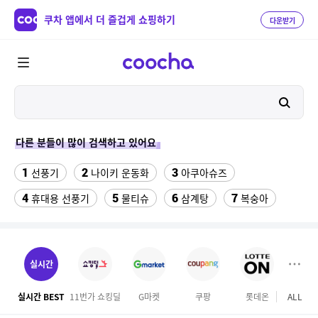
쿠차 앱에서 더 즐겁게 쇼핑하기
다운받기
다른 분들이 많이 검색하고 있어요
1
2
3
선풍기
나이키 운동화
아쿠아슈즈
4
5
6
7
휴대용 선풍기
물티슈
삼계탕
복숭아
8
9
10
이동식 에어컨
샌들
수향미쌀10kg특등급
11
12
13
하이원 워터월드
왕골 돗자리
여성댄스복
실시간
14
15
16
2인 식탁세트
넥밴드 선풍기
야외개집
실시간 BEST
11번가 쇼킹딜
G마켓
쿠팡
롯데온
ALL
홈앤
17
18
올리비안로렌 마이
올리비아로렌자켓