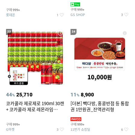
집안 실내 담배 냄새 제거
맥반석계란 HACCP 햇썹 인증
구매
구매
999+
999+
GS SHOP
롯데온
3
1
23
24
44
25,710
11
8,900
%
%
코카콜라 제로제로 190ml 30캔
[더본] 빽다방, 홍콩반점 등 통합
+ 코카콜라 제로 레몬라임
권 1만원권_잔액관리형
190ml 30캔 + (증정) 콜드컵+스
티커 세트
구매
구매
999+
999+
G마켓
11번가 쇼킹딜
3
6