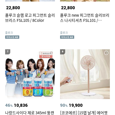
22,800
22,800
플루크 슬램 로고 피그먼트 슬리
플루크 new 피그먼트 슬리브리
브리스 FSL105 / 8Color
스 나시티셔츠 FSL101 /
4color
플루크
플루크
7
8
46
10,836
90
19,900
%
%
나랑드사이다 제로 345ml 뚱캔
[코코에르] [15엽 날개] 에어젯